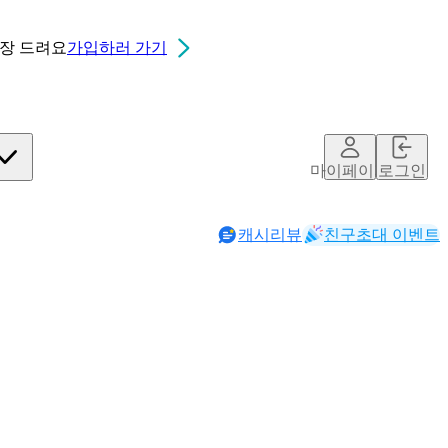
0장
드려요
가입하러 가기
마이페이지
로그인
캐시리뷰
친구초대 이벤트