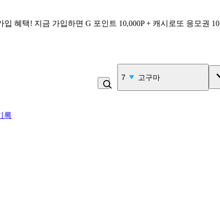
가입 혜택!
지금 가입하면
G 포인트 10,000P + 캐시로또 응모권 1
7
고구마
기록