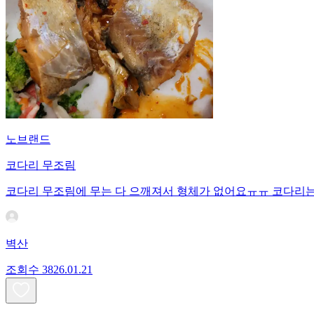
노브랜드
코다리 무조림
코다리 무조림에 무는 다 으깨져서 형체가 없어요ㅠㅠ 코다리는
벽산
조회수
38
26.01.21