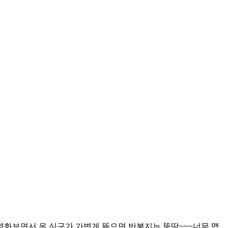
화보면서 온 식구가 가볍게 뜯으면 반봉지는 뚝딱~~~ ​너무 맵