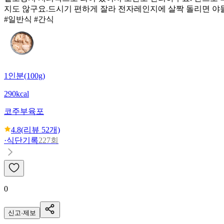
지도 않구요.드시기 편하게 잘라 전자레인지에 살짝 돌리면 야들야들
#일반식 #간식
1인분(100g)
290kcal
코주부
육포
4.8
(리뷰
52
개)
·
식단기록
227회
0
신고·제보