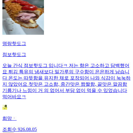
명랑핫도그
점보핫도그
오늘 간식 점보핫도그 입니다ㅋ 저는 향은 고소하고 담백했어
요 튀김 특유의 냄새보다 밀가루의 구수함이 은은하게 남습니
다 온도는 따뜻함을 유지한 채로 포장되어 나와 식감이 눅눅하
지 않았어요 첫맛은 고소함, 중간맛은 짭짤함, 끝맛은 깔끔함
기름기나 느낌이 거 의 없어서 부담 없이 먹을 수 있었습니다
먹어바요ㅋ
희망ㆍ
조회수
9
26.08.05