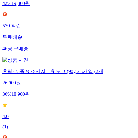
42
%
19,300
원
579
적립
무료배송
46
명
구매중
후랑크3종 맛소세지 + 핫도그 (90g x 5개입) 2개
26,900
원
30
%
18,900
원
4.0
(
1
)