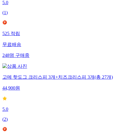
5.0
(
1
)
525
적립
무료배송
248
명
구매중
고메 핫도그 크리스피 3개+치즈크리스피 3개(총 27개)
44,900
원
5.0
(
2
)