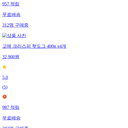
957
적립
무료배송
312
명
구매중
고메 크리스피 핫도그 400g x4개
32,900
원
5.0
(
5
)
987
적립
무료배송