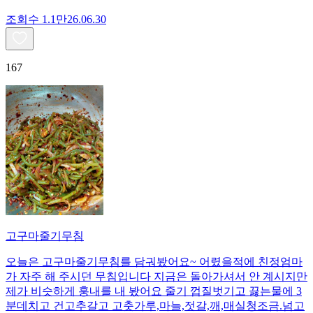
조회수
1.1만
26.06.30
167
고구마줄기무침
오늘은 고구마줄기무침를 담궈봤어요~ 어렸을적에 친정엄마
가 자주 해 주시던 무침입니다 지금은 돌아가셔서 안 계시지만
제가 비슷하게 훙내를 내 봤어요 줄기 껍질벗기고 끓는물에 3
분데치고 건고추갈고 고춧가루,마늘,젓갈,깨,매실청조금.넘고