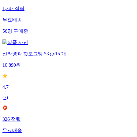
1,347
적립
무료배송
56
명
구매중
신라명과 핫도그빵 53 gx15 개
10,890
원
4.7
(
7
)
326
적립
무료배송