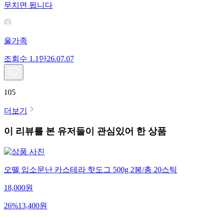
무치면 됩니다
울가족
조회수
1.1만
26.07.07
105
더보기
이 리뷰를 본 유저들이 관심있어 한 상품
오뗄 입소문난 카스테라 핫도그 500g 2봉/총 20스틱
18,000
원
26
%
13,400
원