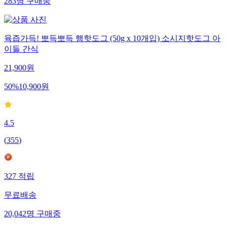
283
명
구매중
육즙가득! 뽀득뽀득 햄핫도그 (50g x 10개입) 소시지핫도그 아
이들 간식
21,900
원
50
%
10,900
원
4.5
(
355
)
327
적립
무료배송
20,042
명
구매중