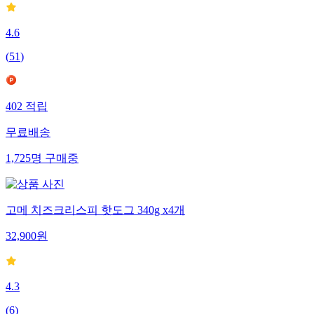
4.6
(
51
)
402
적립
무료배송
1,725
명
구매중
고메 치즈크리스피 핫도그 340g x4개
32,900
원
4.3
(
6
)