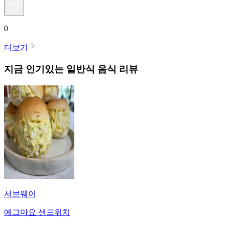
0
더보기
지금 인기있는
일반식
음식 리뷰
서브웨이
에그마요 샌드위치