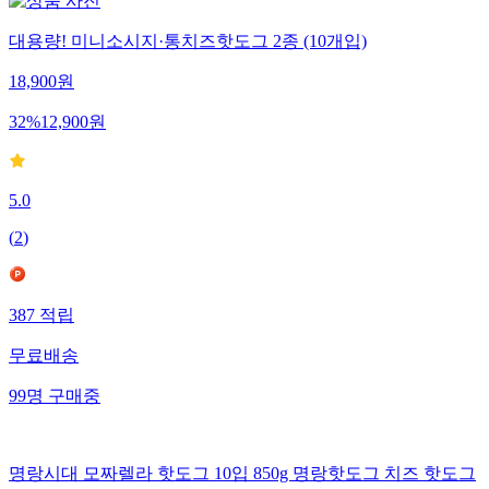
대용량! 미니소시지·통치즈핫도그 2종 (10개입)
18,900
원
32
%
12,900
원
5.0
(
2
)
387
적립
무료배송
99
명
구매중
명랑시대 모짜렐라 핫도그 10입 850g 명랑핫도그 치즈 핫도그