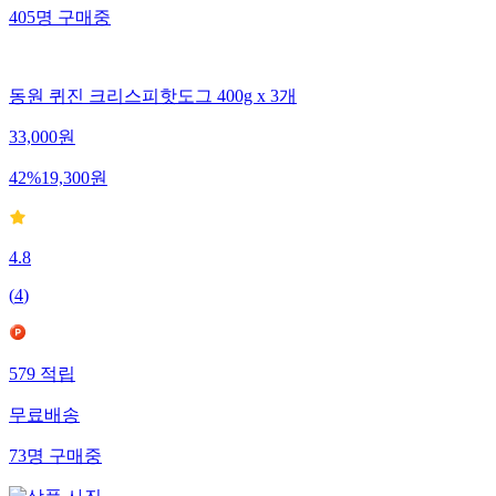
405
명
구매중
동원 퀴진 크리스피핫도그 400g x 3개
33,000
원
42
%
19,300
원
4.8
(
4
)
579
적립
무료배송
73
명
구매중