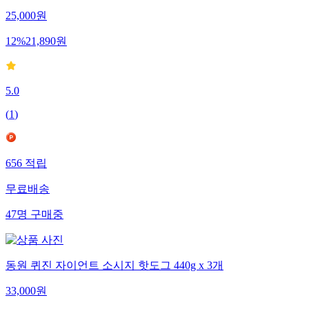
25,000
원
12
%
21,890
원
5.0
(
1
)
656
적립
무료배송
47
명
구매중
동원 퀴진 자이언트 소시지 핫도그 440g x 3개
33,000
원