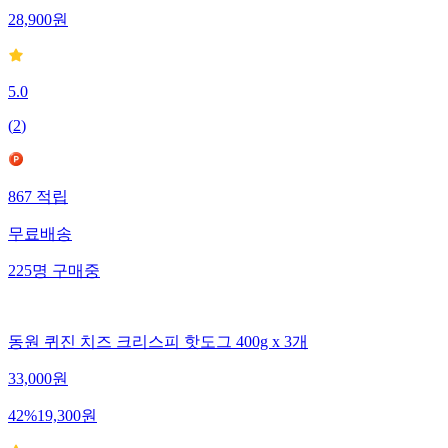
28,900
원
5.0
(
2
)
867
적립
무료배송
225
명
구매중
동원 퀴진 치즈 크리스피 핫도그 400g x 3개
33,000
원
42
%
19,300
원