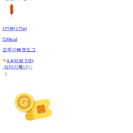
1인분(175g)
520kcal
오뚜기
빠겟도그
4.4
(리뷰
5
개)
·
식단기록
6천+