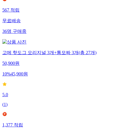
567
적립
무료배송
36
명
구매중
고메 핫도그 오리지널 3개+통모짜 3개(총 27개)
50,900
원
10
%
45,900
원
5.0
(
1
)
1,377
적립