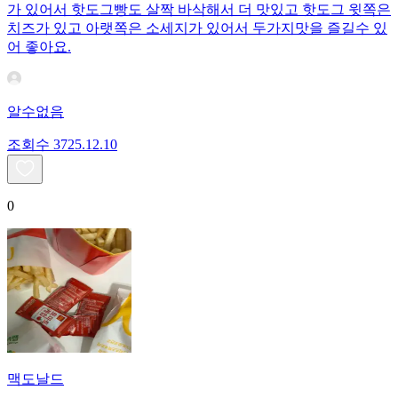
가 있어서 핫도그빵도 살짝 바삭해서 더 맛있고 핫도그 윗쪽은
치즈가 있고 아랫쪽은 소세지가 있어서 두가지맛을 즐길수 있
어 좋아요.
알수없음
조회수
37
25.12.10
0
맥도날드