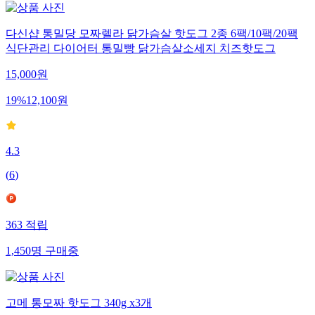
다신샵 통밀당 모짜렐라 닭가슴살 핫도그 2종 6팩/10팩/20팩
식단관리 다이어터 통밀빵 닭가슴살소세지 치즈핫도그
15,000
원
19
%
12,100
원
4.3
(
6
)
363
적립
1,450
명
구매중
고메 통모짜 핫도그 340g x3개