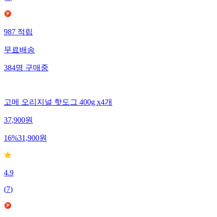
987
적립
무료배송
384
명
구매중
고메 오리지널 핫도그 400g x4개
37,900
원
16
%
31,900
원
4.9
(
7
)