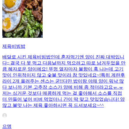
제육비빔밥
배달로 시킨 제육비빔밥인데 혼자먹기엔 양이 진짜 대박입니
다;; 결국 다 못 먹고 다음날까지 먹으려고 따로 남겨두었을 만
큼 혜자로운 양이에요! 뚜껑 열자마자 불향이 훅 나는데 고기
맛이 인위적이지 않고 숯불 맛이라 참 맛있네요~!특히 계란후
라이 2개 올려주는 센스는 굳!! ​다만 밥이랑 야채 양이 워낙 많
다 보니까 기본 고추장 소스가 양에 비해 좀 적더라고요ㅠ.ㅠ
저는 싱거운 것보다 매콤하게 먹는 걸 좋아해서 소스를 직접
더 만들어 넣어 비벼 먹었더니 간이 딱 맞고 맛있었습니다! 양
많고 불맛 나는 제육 좋아하시면 꼭 드셔보세요~^^
으앵