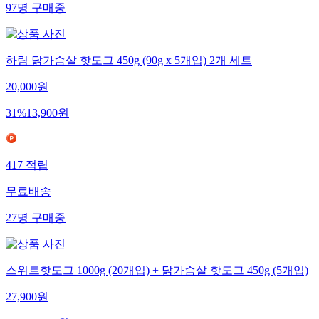
97
명
구매중
하림 닭가슴살 핫도그 450g (90g x 5개입) 2개 세트
20,000
원
31
%
13,900
원
417
적립
무료배송
27
명
구매중
스위트핫도그 1000g (20개입) + 닭가슴살 핫도그 450g (5개입)
27,900
원