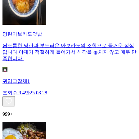
명란아보카도덮밥
짭조름한 명란과 부드러운 아보카도의 조합으로 즐거운 점심
입니다 야채가 적절하게 들어가서 식감을 놓치지 않고 매우 만
족합니다.
귀염그잡채1
조회수
9.4만
25.08.28
999+