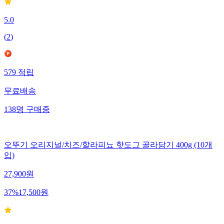
5.0
(
2
)
579
적립
무료배송
138
명
구매중
오뚜기 오리지널/치즈/할라피뇨 핫도그 골라담기 400g (10개
입)
27,900
원
37
%
17,500
원