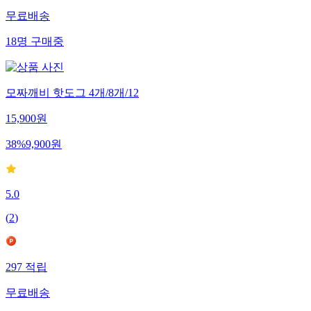
무료배송
18
명
구매중
모짜깨비 핫도그 4개/8개/12
15,900
원
38
%
9,900
원
5.0
(
2
)
297
적립
무료배송