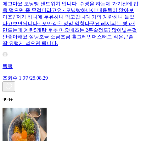
에그마요 모닝빵 샌드위치 입니다. 수영을 하는데 가기전에 밥
을 먹으면 좀 무겁더라고요~ 모닝빵하나에 내용물이 많아보
이죠? 저거 하나에 두유하나 먹고갑니다 거의 계란하나 들었
다고보면됩니다~ 포만감은 정말 엄청나구요 레시피는 빵5개
만드는데 계란5개랑 후추 마요네즈는 2큰술정도? 많이넣는걸
안좋아해요 설탕조금 소금조금 홀그레인머스터드 작은큰술
딱 요렇게 넣으면 됩니다.
똘맹
조회수
1.9만
25.08.29
999+