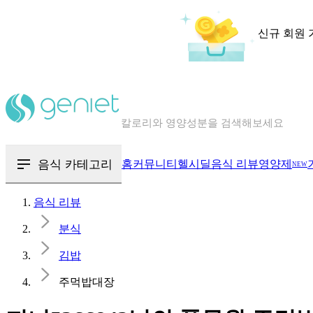
신규 회원 
칼로리와 영양성분을 검색해보세요
혈당 · 다이어트 음식 검색해보세요
음식 · 영양제 리뷰를 찾아보세요
음식 카테고리
홈
커뮤니티
헬시딜
음식 리뷰
영양제
NEW
음식 리뷰
분식
김밥
주먹밥대장