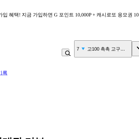
가입 혜택!
지금 가입하면
G 포인트 10,000P + 캐시로또 응모권 1
7
고100 촉촉 고구마 스틱
기록