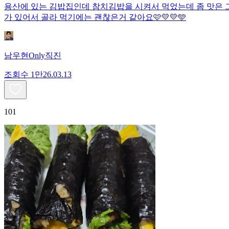
용산에 있는 김밥집인데 참치김밥을 시켜서 먹었는데 좀 맛은 그
가 있어서 골라 먹기에는 괜찮은거 같아요🩷💛💛🩵
남우현Only직진
조회수
1만
26.03.13
101