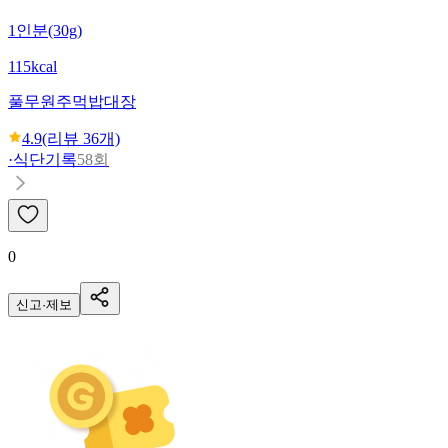
1인분(30g)
115kcal
풀무원
주먹밥대장
4.9
(리뷰
36
개)
·
식단기록
58회
0
신고·제보