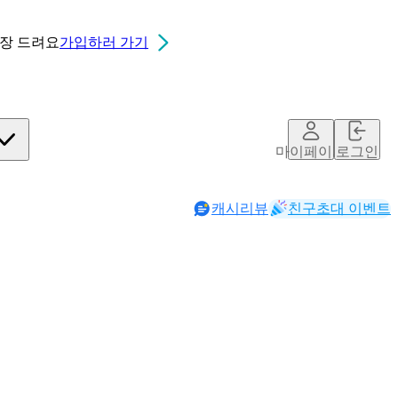
0장
드려요
가입하러 가기
마이페이지
로그인
캐시리뷰
친구초대 이벤트