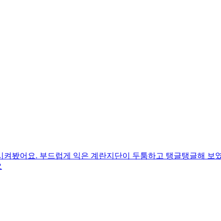
시켜봤어요. 부드럽게 익은 계란지단이 두툼하고 탱글탱글해 보
요