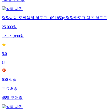
102
명
구매중
명랑시대 모짜렐라 핫도그 10입 850g 명랑핫도그 치즈 핫도그
25,000
원
12
%
21,890
원
5.0
(
1
)
656
적립
무료배송
48
명
구매중