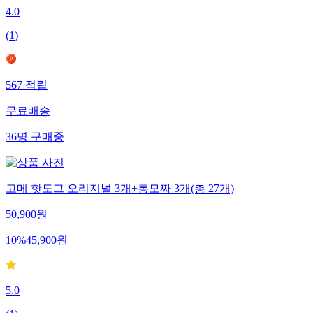
4.0
(
1
)
567
적립
무료배송
36
명
구매중
고메 핫도그 오리지널 3개+통모짜 3개(총 27개)
50,900
원
10
%
45,900
원
5.0