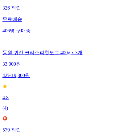
326
적립
무료배송
406
명
구매중
동원 퀴진 크리스피핫도그 400g x 3개
33,000
원
42
%
19,300
원
4.8
(
4
)
579
적립