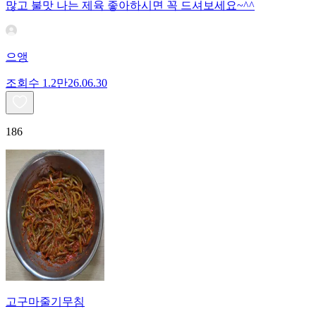
많고 불맛 나는 제육 좋아하시면 꼭 드셔보세요~^^
으앵
조회수
1.2만
26.06.30
186
고구마줄기무침