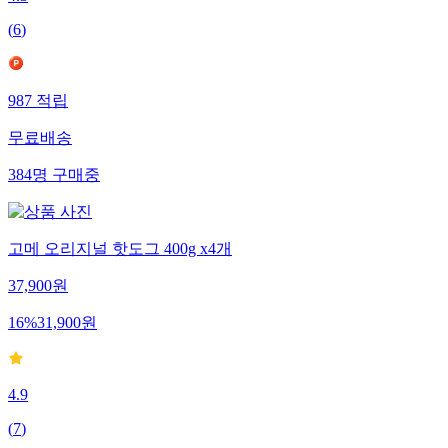
(
6
)
987
적립
무료배송
384
명
구매중
고메 오리지널 핫도그 400g x4개
37,900
원
16
%
31,900
원
4.9
(
7
)