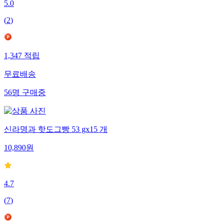
5.0
(
2
)
1,347
적립
무료배송
56
명
구매중
신라명과 핫도그빵 53 gx15 개
10,890
원
4.7
(
7
)