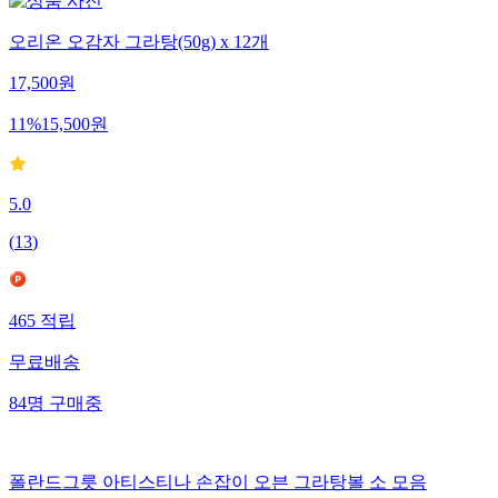
오리온 오감자 그라탕(50g) x 12개
17,500
원
11
%
15,500
원
5.0
(
13
)
465
적립
무료배송
84
명
구매중
폴란드그릇 아티스티나 손잡이 오븐 그라탕볼 소 모음