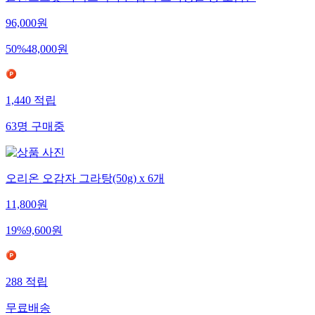
폴란드그릇 아티스티나 손잡이 그라탕볼 중 모음전
96,000
원
50
%
48,000
원
1,440
적립
63
명
구매중
오리온 오감자 그라탕(50g) x 6개
11,800
원
19
%
9,600
원
288
적립
무료배송