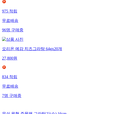
975
적립
무료배송
96
명
구매중
오리온 예감 치즈그라탕 64gx20개
27,800
원
834
적립
무료배송
7
명
구매중
무쇠 원형 주물팬 그라탕기(소) 16cm