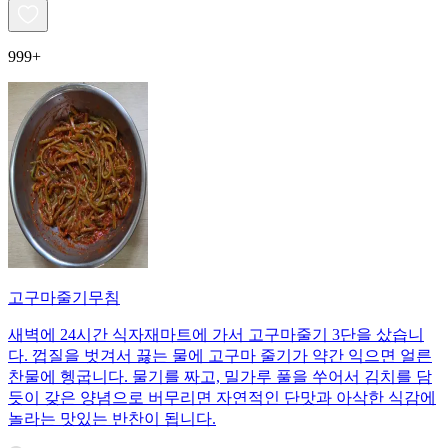
999+
고구마줄기무침
새벽에 24시간 식자재마트에 가서 고구마줄기 3단을 샀습니
다. 껍질을 벗겨서 끓는 물에 고구마 줄기가 약간 익으면 얼른
찬물에 헹굽니다. 물기를 짜고, 밀가루 풀을 쑤어서 김치를 담
듯이 갖은 양념으로 버무리면 자연적인 단맛과 아삭한 식감에
놀라는 맛있는 반찬이 됩니다.