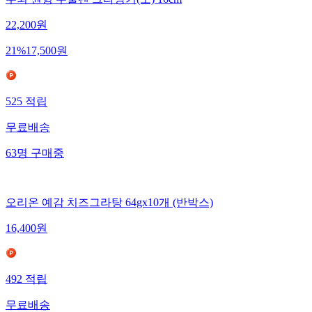
22,200
원
21
%
17,500
원
525
적립
무료배송
63
명
구매중
오리온 예감 치즈그라탕 64gx10개 (반박스)
16,400
원
492
적립
무료배송