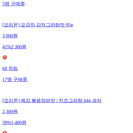
5
명
구매중
[오리온] 오감자 감자그라탕맛 95g
3,900
원
41
%
2,300
원
69
적립
17
명
구매중
[오리온] 예감 볶음양파맛 / 치즈그라탕 64g 과자
2,300
원
39
%
1,400
원