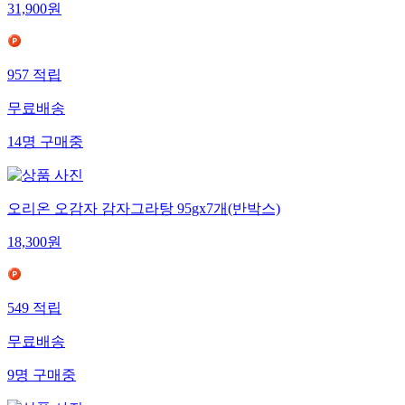
31,900
원
957
적립
무료배송
14
명
구매중
오리온 오감자 감자그라탕 95gx7개(반박스)
18,300
원
549
적립
무료배송
9
명
구매중