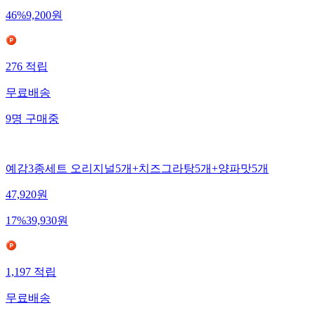
46
%
9,200
원
276
적립
무료배송
9
명
구매중
예감3종세트 오리지널5개+치즈그라탕5개+양파맛5개
47,920
원
17
%
39,930
원
1,197
적립
무료배송