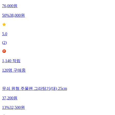
76,000
원
50
%
38,000
원
5.0
(
2
)
1,140
적립
120
명
구매중
무쇠 원형 주물팬 그라탕기(대) 25cm
37,200
원
13
%
32,500
원