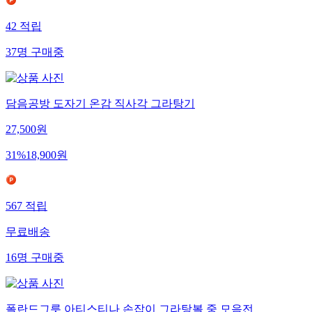
42
적립
37
명
구매중
담음공방 도자기 온감 직사각 그라탕기
27,500
원
31
%
18,900
원
567
적립
무료배송
16
명
구매중