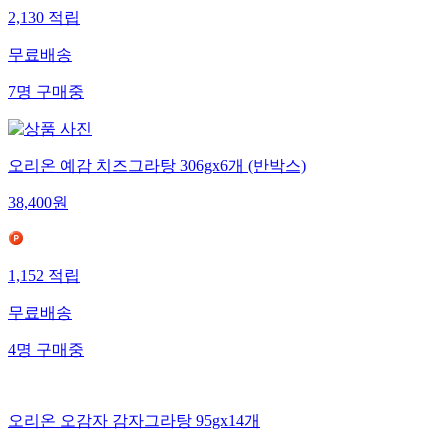
2,130
적립
무료배송
7
명
구매중
오리온 예감 치즈그라탕 306gx6개 (반박스)
38,400
원
1,152
적립
무료배송
4
명
구매중
오리온 오감자 감자그라탕 95gx14개