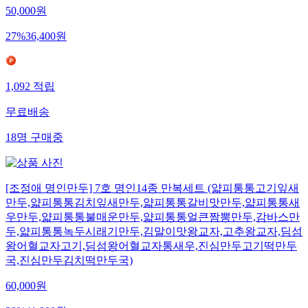
50,000
원
27
%
36,400
원
1,092
적립
무료배송
18
명
구매중
[조정애 명인만두] 7호 명인14종 만복세트 (얇피통통고기잎새
만두,얇피통통김치잎새만두,얇피통통갈비맛만두,얇피통통새
우만두,얇피통통불매운만두,얇피통통얼큰짬뽕만두,감바스만
두,얇피통통녹두시래기만두,김말이맛왕교자,고추왕교자,딤섬
왕어혈교자고기,딤섬왕어혈교자통새우,진심만두고기떡만두
국,진심만두김치떡만두국)
60,000
원