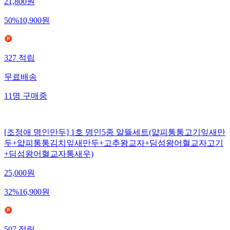
21,800
원
50
%
10,900
원
327
적립
무료배송
11
명
구매중
[조정애 명인만두] 1호 명인5종 알뜰세트(얇피통통고기잎새만
두+얇피통통김치잎새만두+고추왕교자+딤섬왕어혈교자고기
+딤섬왕어혈교자통새우)
25,000
원
32
%
16,900
원