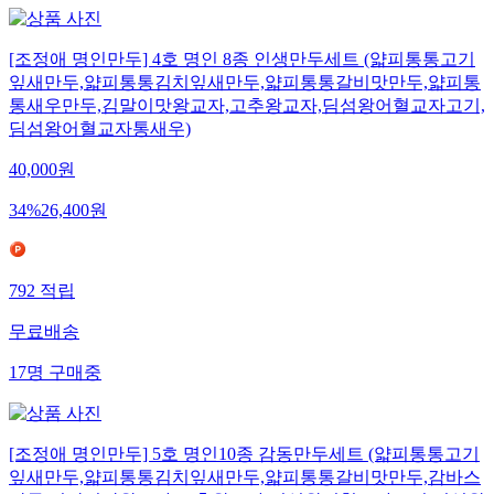
[조정애 명인만두] 4호 명인 8종 인생만두세트 (얇피통통고기
잎새만두,얇피통통김치잎새만두,얇피통통갈비맛만두,얇피통
통새우만두,김말이맛왕교자,고추왕교자,딤섬왕어혈교자고기,
딤섬왕어혈교자통새우)
40,000
원
34
%
26,400
원
792
적립
무료배송
17
명
구매중
[조정애 명인만두] 5호 명인10종 감동만두세트 (얇피통통고기
잎새만두,얇피통통김치잎새만두,얇피통통갈비맛만두,감바스