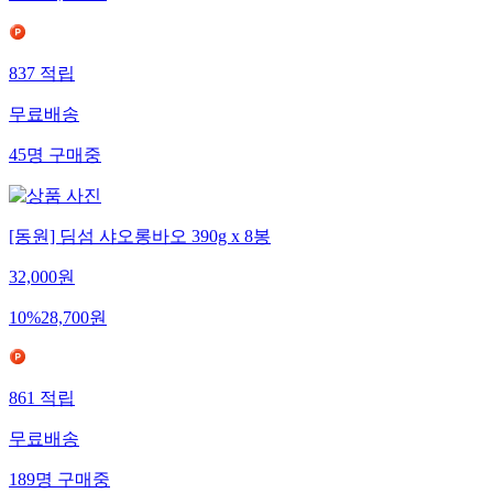
837
적립
무료배송
45
명
구매중
[동원] 딤섬 샤오롱바오 390g x 8봉
32,000
원
10
%
28,700
원
861
적립
무료배송
189
명
구매중