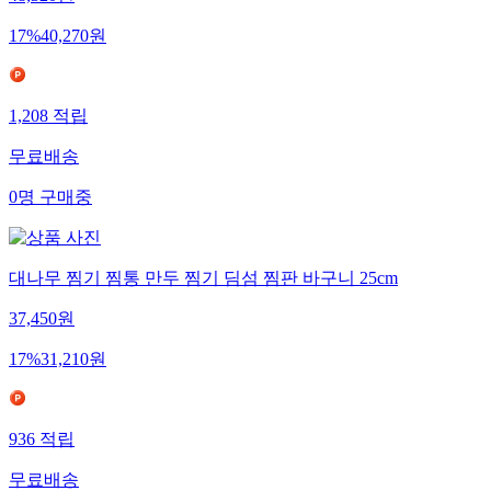
17
%
40,270
원
1,208
적립
무료배송
0
명
구매중
대나무 찜기 찜통 만두 찜기 딤섬 찜판 바구니 25cm
37,450
원
17
%
31,210
원
936
적립
무료배송