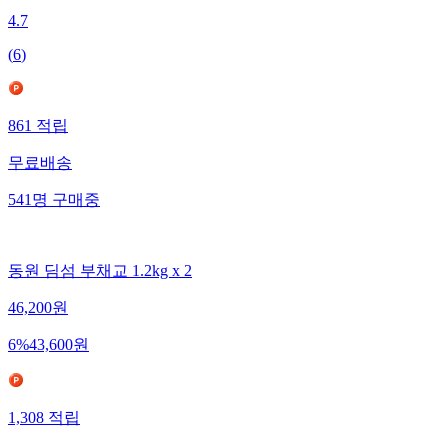
4.7
(
6
)
861
적립
무료배송
541
명
구매중
동원 딤섬 부채교 1.2kg x 2
46,200
원
6
%
43,600
원
1,308
적립