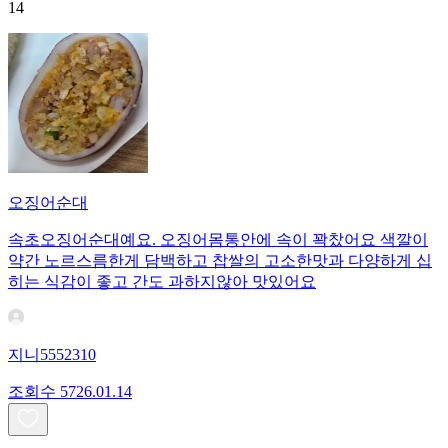
14
오징어순대
속초오징어순대예요. 오징어몸통안에 속이 꽉찼어요 색깔이
약간 노르스름한게 담백하고 찹쌀의 고소한맛과 다양하게 십
히는 식감이 좋고 간도 과하지않아 맛있어요
지니5552310
조회수
57
26.01.14