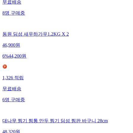
무료배송
8
명
구매중
동원 딤섬 새우하가우1.2KG X 2
46,900
원
6
%
44,200
원
1,326
적립
무료배송
6
명
구매중
대나무 찜기 찜통 만두 찜기 딤섬 찜판 바구니 28cm
48,320
원