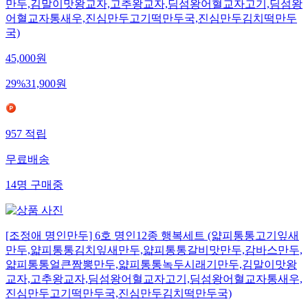
만두,김말이맛왕교자,고추왕교자,딤섬왕어혈교자고기,딤섬왕
어혈교자통새우,진심만두고기떡만두국,진심만두김치떡만두
국)
45,000
원
29
%
31,900
원
957
적립
무료배송
14
명
구매중
[조정애 명인만두] 6호 명인12종 행복세트 (얇피통통고기잎새
만두,얇피통통김치잎새만두,얇피통통갈비맛만두,감바스만두,
얇피통통얼큰짬뽕만두,얇피통통녹두시래기만두,김말이맛왕
교자,고추왕교자,딤섬왕어혈교자고기,딤섬왕어혈교자통새우,
진심만두고기떡만두국,진심만두김치떡만두국)