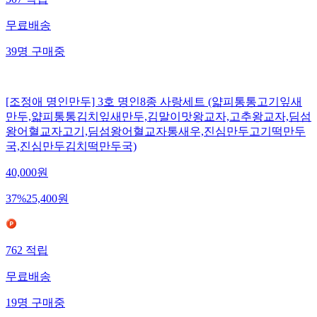
507
적립
무료배송
39
명
구매중
[조정애 명인만두] 3호 명인8종 사랑세트 (얇피통통고기잎새
만두,얇피통통김치잎새만두,김말이맛왕교자,고추왕교자,딤섬
왕어혈교자고기,딤섬왕어혈교자통새우,진심만두고기떡만두
국,진심만두김치떡만두국)
40,000
원
37
%
25,400
원
762
적립
무료배송
19
명
구매중