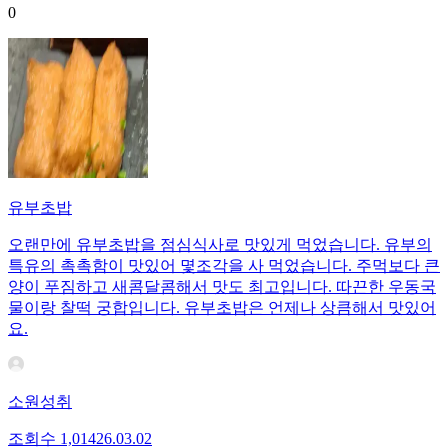
0
유부초밥
오랜만에 유부초밥을 점심식사로 맛있게 먹었습니다. 유부의
특유의 촉촉함이 맛있어 몇조각을 사 먹었습니다. 주먹보다 큰
양이 푸짐하고 새콤달콤해서 맛도 최고입니다. 따끈한 우동국
물이랑 찰떡 궁합입니다. 유부초밥은 언제나 상큼해서 맛있어
요.
소원성취
조회수
1,014
26.03.02