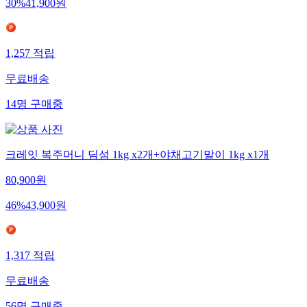
30
%
41,900
원
1,257
적립
무료배송
14
명
구매중
크레잇 복주머니 딤섬 1kg x2개+야채고기말이 1kg x1개
80,900
원
46
%
43,900
원
1,317
적립
무료배송