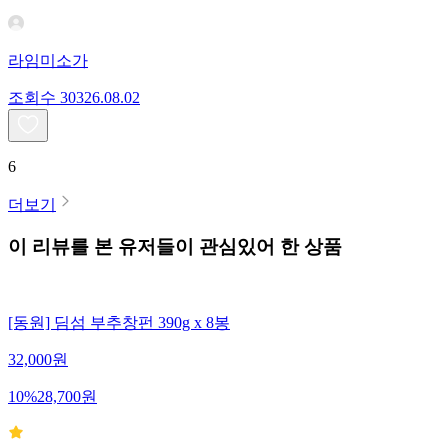
라임미소가
조회수
303
26.08.02
6
더보기
이 리뷰를 본 유저들이 관심있어 한 상품
[동원] 딤섬 부추창펀 390g x 8봉
32,000
원
10
%
28,700
원