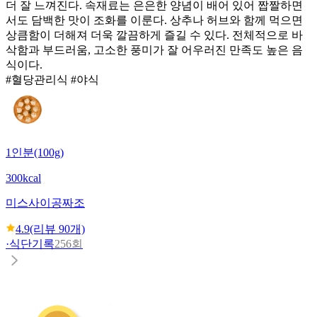
더 잘 느껴진다. 속재료는 은은한 양념이 배어 있어 짭짤하면
서도 담백한 맛이 조화를 이룬다. 상추나 허브와 함께 먹으면
상큼함이 더해져 더욱 깔끔하게 즐길 수 있다. 전체적으로 바
삭함과 부드러움, 고소한 풍미가 잘 어우러진 만족도 높은 음
식이다.
#혈당관리식 #야식
1인분(100g)
300kcal
미스사이공
짜조
4.9
(리뷰
90
개)
·
식단기록
256회