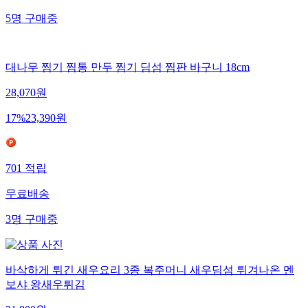
5
명
구매중
대나무 찜기 찜통 만두 찜기 딤섬 찜판 바구니 18cm
28,070
원
17
%
23,390
원
701
적립
무료배송
3
명
구매중
바삭하게 튀긴 새우요리 3종 복주머니 새우딤섬 튀겨나온 멘
보샤 왕새우튀김