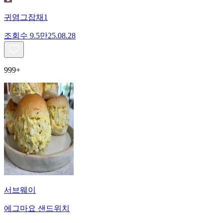
귀염그잡채1
조회수
9.5만
25.08.28
999+
서브웨이
에그마요 샌드위치