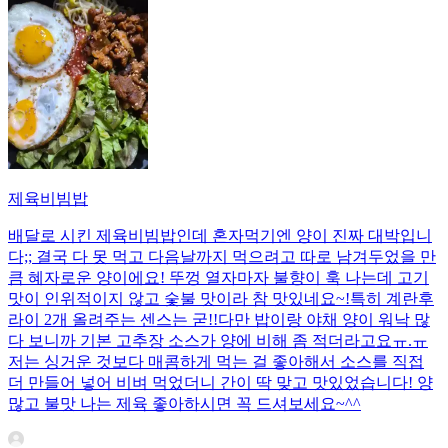
제육비빔밥
배달로 시킨 제육비빔밥인데 혼자먹기엔 양이 진짜 대박입니
다;; 결국 다 못 먹고 다음날까지 먹으려고 따로 남겨두었을 만
큼 혜자로운 양이에요! 뚜껑 열자마자 불향이 훅 나는데 고기
맛이 인위적이지 않고 숯불 맛이라 참 맛있네요~!특히 계란후
라이 2개 올려주는 센스는 굳!! ​다만 밥이랑 야채 양이 워낙 많
다 보니까 기본 고추장 소스가 양에 비해 좀 적더라고요ㅠ.ㅠ
저는 싱거운 것보다 매콤하게 먹는 걸 좋아해서 소스를 직접
더 만들어 넣어 비벼 먹었더니 간이 딱 맞고 맛있었습니다! 양
많고 불맛 나는 제육 좋아하시면 꼭 드셔보세요~^^