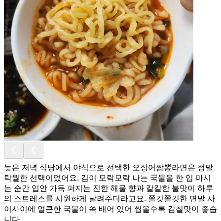
늦은 저녁 식당에서 야식으로 선택한 오징어짬뽕라면은 정말
탁월한 선택이었어요. 김이 모락모락 나는 국물을 한 입 마시
는 순간 입안 가득 퍼지는 진한 해물 향과 칼칼한 불맛이 하루
의 스트레스를 시원하게 날려주더라고요. 쫄깃쫄깃한 면발 사
이사이에 얼큰한 국물이 쏙 배어 있어 씹을수록 감칠맛이 좋습
니다