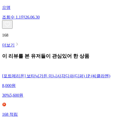
으앵
조회수
1.1만
26.06.30
168
더보기
이 리뷰를 본 유저들이 관심있어 한 상품
[포트메리온] 보타닉가든 미니사각디쉬(디퍼) 1P (씨클라멘)
8,000
원
30
%
5,600
원
168
적립