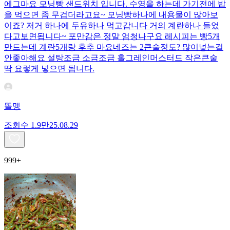
에그마요 모닝빵 샌드위치 입니다. 수영을 하는데 가기전에 밥
을 먹으면 좀 무겁더라고요~ 모닝빵하나에 내용물이 많아보
이죠? 저거 하나에 두유하나 먹고갑니다 거의 계란하나 들었
다고보면됩니다~ 포만감은 정말 엄청나구요 레시피는 빵5개
만드는데 계란5개랑 후추 마요네즈는 2큰술정도? 많이넣는걸
안좋아해요 설탕조금 소금조금 홀그레인머스터드 작은큰술
딱 요렇게 넣으면 됩니다.
똘맹
조회수
1.9만
25.08.29
999+