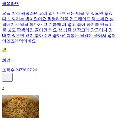
짬뽕라면
오늘 야식 짬뽕라면 요리 입니다ㅋ 저는 먹을 수 있으면 좋겠
다 느껴지는 밤이었어요 짬뽕라면을 업그레이드 해보세요 삼
겹베이컨 달달 볶다가 그 기름에 파 넣고 볶아 파기름 만들고
물 넣고 짬뽕라면 끓이면 되요 참 쉽쥬 냉장고에 당근이나 양
배추 있으면 같이 볶아주면 좋아요 짬뽕은 달걀은 풀어서 넣어
야겠죠?! 먹어바요ㅋ
희망ㆍ
조회수
247
26.07.24
2