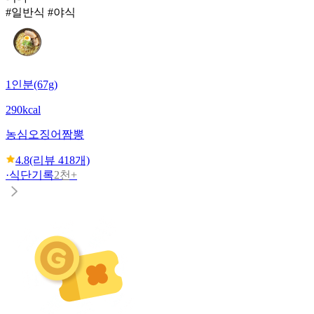
#일반식 #야식
1인분(67g)
290kcal
농심
오징어짬뽕
4.8
(리뷰
418
개)
·
식단기록
2천+