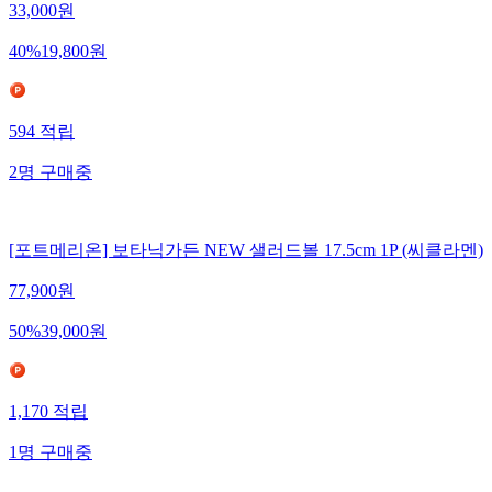
33,000
원
40
%
19,800
원
594
적립
2
명
구매중
[포트메리온] 보타닉가든 NEW 샐러드볼 17.5cm 1P (씨클라멘)
77,900
원
50
%
39,000
원
1,170
적립
1
명
구매중