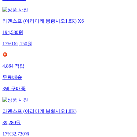
5
명
구매중
라멘스프 (아리아케 봉황시오1.8K) X6
194,580
원
17
%
162,150
원
4,864
적립
무료배송
3
명
구매중
라멘스프 (아리아케 봉황시오1.8K)
39,280
원
17
%
32,730
원