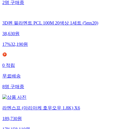
2
명
구매중
3D펜 필라멘트 PCL 100M 20색상 1세트 (5mx20)
38,630
원
17
%
32,190
원
0
적립
무료배송
8
명
구매중
라멘스프 (아리아케 호우오우 1.8K) X6
189,730
원