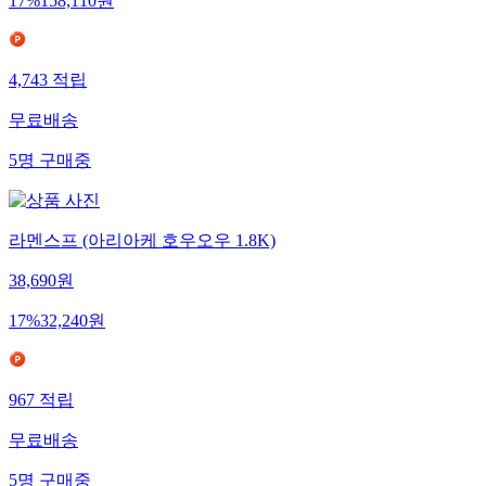
17
%
158,110
원
4,743
적립
무료배송
5
명
구매중
라멘스프 (아리아케 호우오우 1.8K)
38,690
원
17
%
32,240
원
967
적립
무료배송