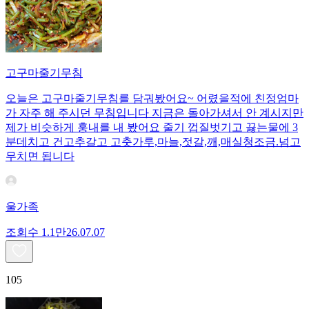
고구마줄기무침
오늘은 고구마줄기무침를 담궈봤어요~ 어렸을적에 친정엄마
가 자주 해 주시던 무침입니다 지금은 돌아가셔서 안 계시지만
제가 비슷하게 훙내를 내 봤어요 줄기 껍질벗기고 끓는물에 3
분데치고 건고추갈고 고춧가루,마늘,젓갈,깨,매실청조금.넘고
무치면 됩니다
울가족
조회수
1.1만
26.07.07
105