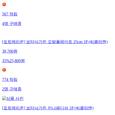
567
적립
4
명
구매중
[포트메리온] 보타닉가든 오발플레이트 25cm 1P (씨클라멘)
39,700
원
35
%
25,800
원
774
적립
2
명
구매중
[포트메리온] 보타닉가든 카나페디쉬 1P (씨클라멘)