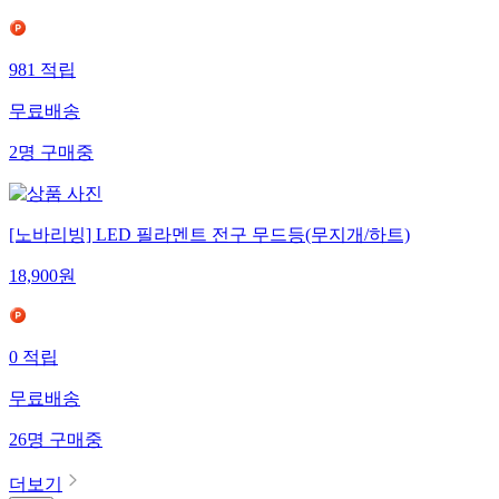
981
적립
무료배송
2
명
구매중
[노바리빙] LED 필라멘트 전구 무드등(무지개/하트)
18,900
원
0
적립
무료배송
26
명
구매중
더보기