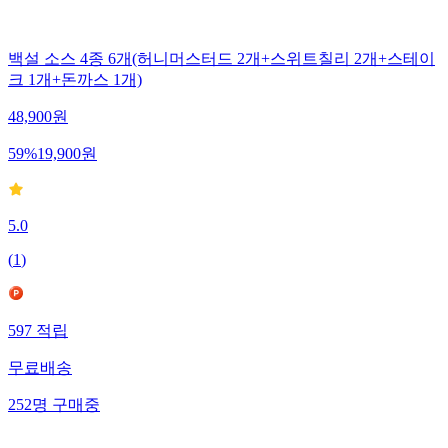
백설 소스 4종 6개(허니머스터드 2개+스위트칠리 2개+스테이
크 1개+돈까스 1개)
48,900
원
59
%
19,900
원
5.0
(
1
)
597
적립
무료배송
252
명
구매중