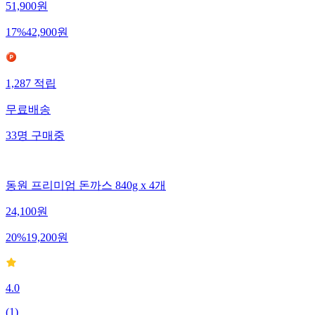
51,900
원
17
%
42,900
원
1,287
적립
무료배송
33
명
구매중
동원 프리미엄 돈까스 840g x 4개
24,100
원
20
%
19,200
원
4.0
(
1
)