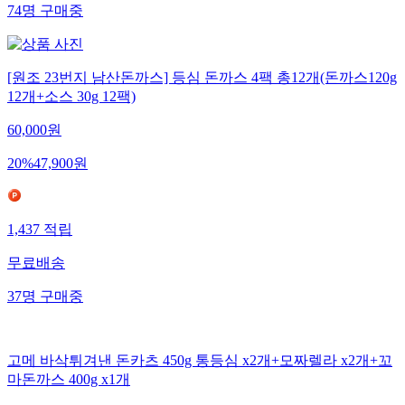
74
명
구매중
[원조 23번지 남산돈까스] 등심 돈까스 4팩 총12개(돈까스120g
12개+소스 30g 12팩)
60,000
원
20
%
47,900
원
1,437
적립
무료배송
37
명
구매중
고메 바삭튀겨낸 돈카츠 450g 통등심 x2개+모짜렐라 x2개+꼬
마돈까스 400g x1개