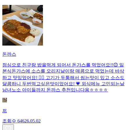
돈까스
점심으로 친구랑 밥을먹게 되어서 돈가스를 먹었어요!!😊 일
본식돈가스에 소스를 오리지날이랑 매콤으로 먹었는데 바삭
하고 맛있었어요! 👍🏻 고기가 두툼해서 씹는맛이 있고 소스도
달콤하니 두번먹고싶은맛이었어요! 💗 외식메뉴 고민되는날
남녀노소 아이들까지 돈까스 추천입니다용ㅎㅎㅎㅎ
JE
조회수
646
26.05.02