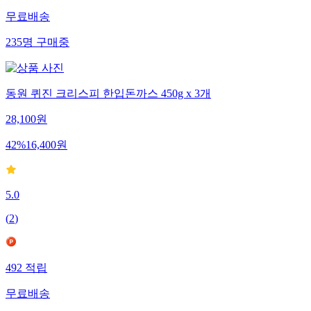
무료배송
235
명
구매중
동원 퀴진 크리스피 한입돈까스 450g x 3개
28,100
원
42
%
16,400
원
5.0
(
2
)
492
적립
무료배송