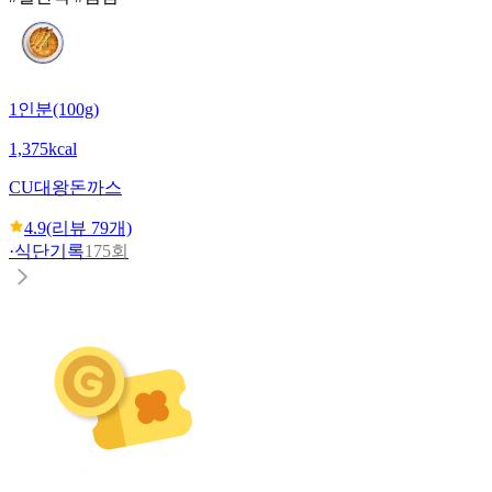
1인분(100g)
1,375kcal
CU
대왕돈까스
4.9
(리뷰
79
개)
·
식단기록
175회