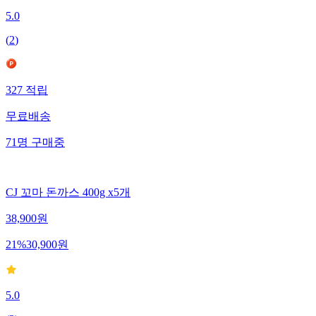
5.0
(
2
)
327
적립
무료배송
71
명
구매중
CJ 꼬마 돈까스 400g x5개
38,900
원
21
%
30,900
원
5.0