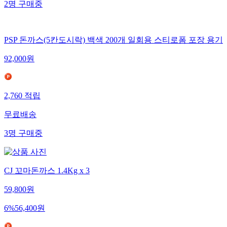
2
명
구매중
PSP 돈까스(5칸도시락) 백색 200개 일회용 스티로폼 포장 용기
92,000
원
2,760
적립
무료배송
3
명
구매중
CJ 꼬마돈까스 1.4Kg x 3
59,800
원
6
%
56,400
원