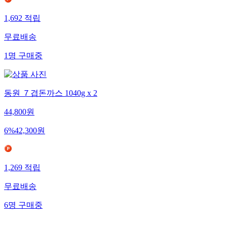
1,692
적립
무료배송
1
명
구매중
동원 ７겹돈까스 1040g x 2
44,800
원
6
%
42,300
원
1,269
적립
무료배송
6
명
구매중