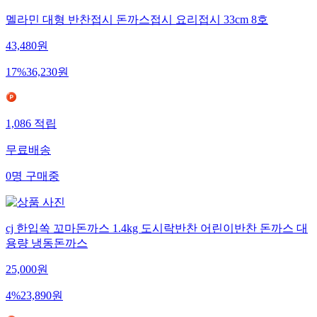
멜라민 대형 반찬접시 돈까스접시 요리접시 33cm 8호
43,480
원
17
%
36,230
원
1,086
적립
무료배송
0
명
구매중
cj 한입쏙 꼬마돈까스 1.4kg 도시락반찬 어린이반찬 돈까스 대
용량 냉동돈까스
25,000
원
4
%
23,890
원