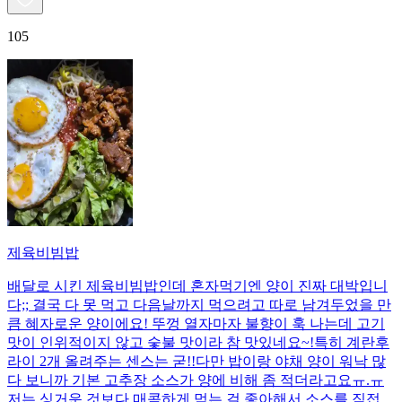
105
제육비빔밥
배달로 시킨 제육비빔밥인데 혼자먹기엔 양이 진짜 대박입니
다;; 결국 다 못 먹고 다음날까지 먹으려고 따로 남겨두었을 만
큼 혜자로운 양이에요! 뚜껑 열자마자 불향이 훅 나는데 고기
맛이 인위적이지 않고 숯불 맛이라 참 맛있네요~!특히 계란후
라이 2개 올려주는 센스는 굳!! ​다만 밥이랑 야채 양이 워낙 많
다 보니까 기본 고추장 소스가 양에 비해 좀 적더라고요ㅠ.ㅠ
저는 싱거운 것보다 매콤하게 먹는 걸 좋아해서 소스를 직접