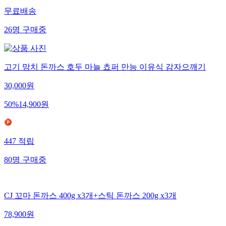
무료배송
26
명
구매중
고기 망치 돈까스 호두 마늘 쵸퍼 만능 이유식 감자으깨기
30,000
원
50
%
14,900
원
447
적립
80
명
구매중
CJ 꼬마 돈까스 400g x3개+스틱 돈까스 200g x3개
78,900
원