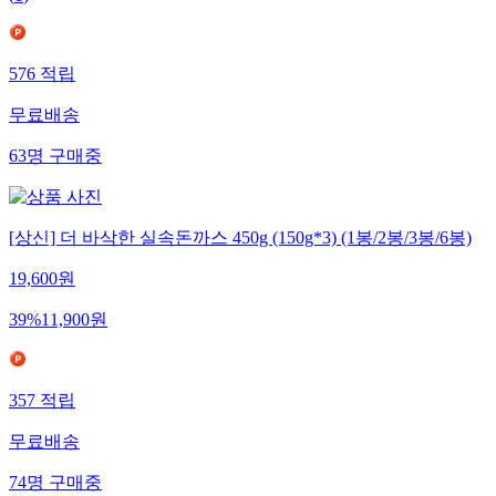
576
적립
무료배송
63
명
구매중
[상신] 더 바삭한 실속돈까스 450g (150g*3) (1봉/2봉/3봉/6봉)
19,600
원
39
%
11,900
원
357
적립
무료배송
74
명
구매중