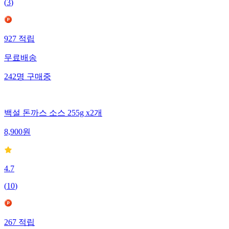
(
3
)
927
적립
무료배송
242
명
구매중
백설 돈까스 소스 255g x2개
8,900
원
4.7
(
10
)
267
적립