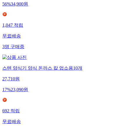
56
%
34,900
원
1,047
적립
무료배송
3
명
구매중
스텐 양식기 양식 돈까스 칼 업소용10개
27,710
원
17
%
23,090
원
692
적립
무료배송