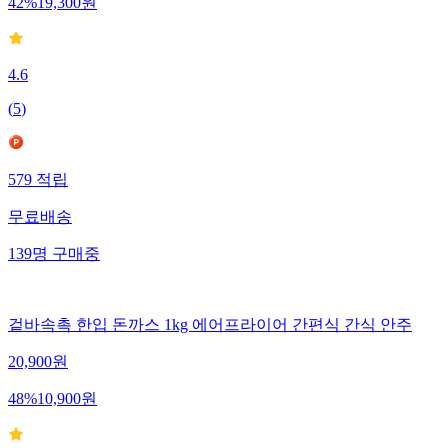
42
%
19,300
원
4.6
(
5
)
579
적립
무료배송
139
명
구매중
겉바속촉 한입 돈까스 1kg 에어프라이어 간편식 간식 안주
20,900
원
48
%
10,900
원