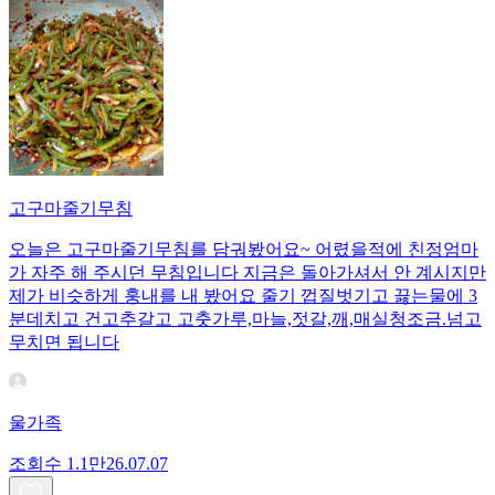
고구마줄기무침
오늘은 고구마줄기무침를 담궈봤어요~ 어렸을적에 친정엄마
가 자주 해 주시던 무침입니다 지금은 돌아가셔서 안 계시지만
제가 비슷하게 훙내를 내 봤어요 줄기 껍질벗기고 끓는물에 3
분데치고 건고추갈고 고춧가루,마늘,젓갈,깨,매실청조금.넘고
무치면 됩니다
울가족
조회수
1.1만
26.07.07