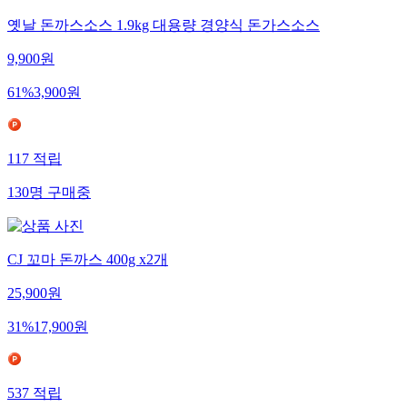
옛날 돈까스소스 1.9kg 대용량 경양식 돈가스소스
9,900
원
61
%
3,900
원
117
적립
130
명
구매중
CJ 꼬마 돈까스 400g x2개
25,900
원
31
%
17,900
원
537
적립