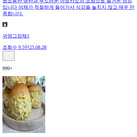
짭조름한 명란과 부드러운 아보카도의 조합으로 즐거운 점심
입니다 야채가 적절하게 들어가서 식감을 놓치지 않고 매우 만
족합니다.
귀염그잡채1
조회수
9.5만
25.08.28
999+