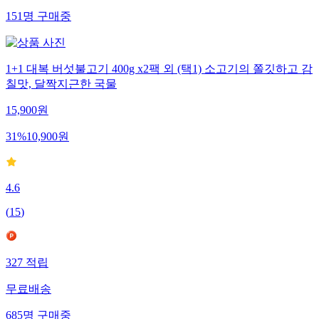
151
명
구매중
1+1 대복 버섯불고기 400g x2팩 외 (택1) 소고기의 쫄깃하고 감
칠맛, 달짝지근한 국물
15,900
원
31
%
10,900
원
4.6
(
15
)
327
적립
무료배송