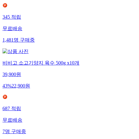
345
적립
무료배송
1,481
명
구매중
비비고 소고기양지 육수 500g x10개
39,900
원
43
%
22,900
원
687
적립
무료배송
7
명
구매중