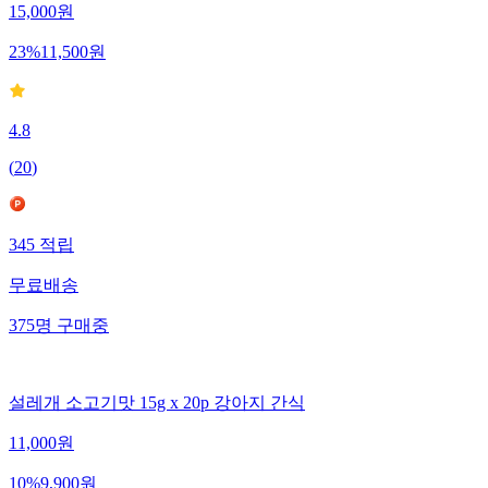
15,000
원
23
%
11,500
원
4.8
(
20
)
345
적립
무료배송
375
명
구매중
설레개 소고기맛 15g x 20p 강아지 간식
11,000
원
10
%
9,900
원