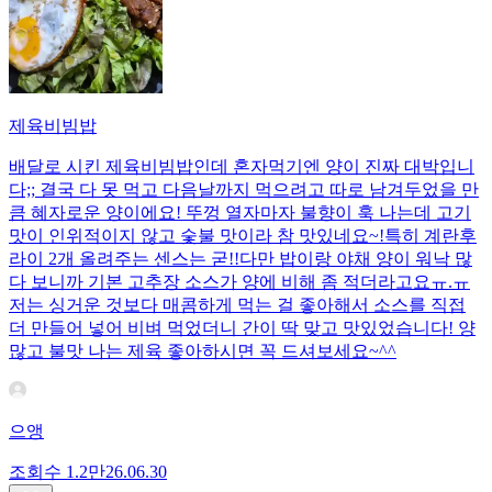
제육비빔밥
배달로 시킨 제육비빔밥인데 혼자먹기엔 양이 진짜 대박입니
다;; 결국 다 못 먹고 다음날까지 먹으려고 따로 남겨두었을 만
큼 혜자로운 양이에요! 뚜껑 열자마자 불향이 훅 나는데 고기
맛이 인위적이지 않고 숯불 맛이라 참 맛있네요~!특히 계란후
라이 2개 올려주는 센스는 굳!! ​다만 밥이랑 야채 양이 워낙 많
다 보니까 기본 고추장 소스가 양에 비해 좀 적더라고요ㅠ.ㅠ
저는 싱거운 것보다 매콤하게 먹는 걸 좋아해서 소스를 직접
더 만들어 넣어 비벼 먹었더니 간이 딱 맞고 맛있었습니다! 양
많고 불맛 나는 제육 좋아하시면 꼭 드셔보세요~^^
으앵
조회수
1.2만
26.06.30