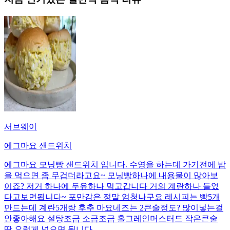
서브웨이
에그마요 샌드위치
에그마요 모닝빵 샌드위치 입니다. 수영을 하는데 가기전에 밥
을 먹으면 좀 무겁더라고요~ 모닝빵하나에 내용물이 많아보
이죠? 저거 하나에 두유하나 먹고갑니다 거의 계란하나 들었
다고보면됩니다~ 포만감은 정말 엄청나구요 레시피는 빵5개
만드는데 계란5개랑 후추 마요네즈는 2큰술정도? 많이넣는걸
안좋아해요 설탕조금 소금조금 홀그레인머스터드 작은큰술
딱 요렇게 넣으면 됩니다.