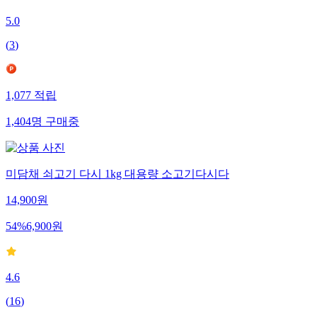
5.0
(
3
)
1,077
적립
1,404
명
구매중
미담채 쇠고기 다시 1kg 대용량 소고기다시다
14,900
원
54
%
6,900
원
4.6
(
16
)