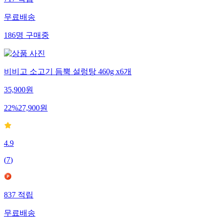
717
적립
무료배송
186
명
구매중
비비고 소고기 듬뿍 설렁탕 460g x6개
35,900
원
22
%
27,900
원
4.9
(
7
)
837
적립
무료배송