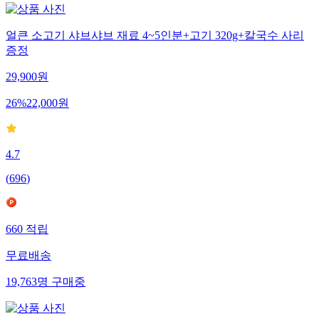
얼큰 소고기 샤브샤브 재료 4~5인분+고기 320g+칼국수 사리
증정
29,900
원
26
%
22,000
원
4.7
(
696
)
660
적립
무료배송
19,763
명
구매중