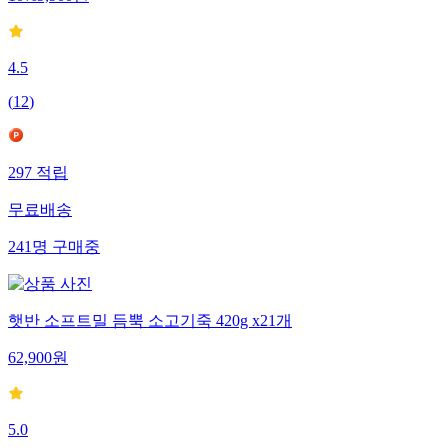
4.5
(
12
)
297
적립
무료배송
241
명
구매중
햇반 소프트밀 듬뿍 소고기죽 420g x21개
62,900
원
5.0