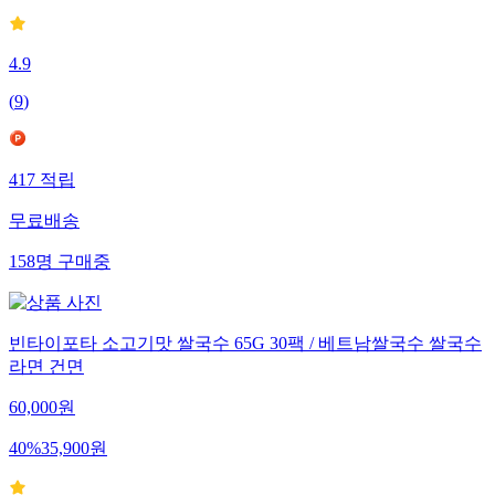
4.9
(
9
)
417
적립
무료배송
158
명
구매중
빈타이포타 소고기맛 쌀국수 65G 30팩 / 베트남쌀국수 쌀국수
라면 건면
60,000
원
40
%
35,900
원