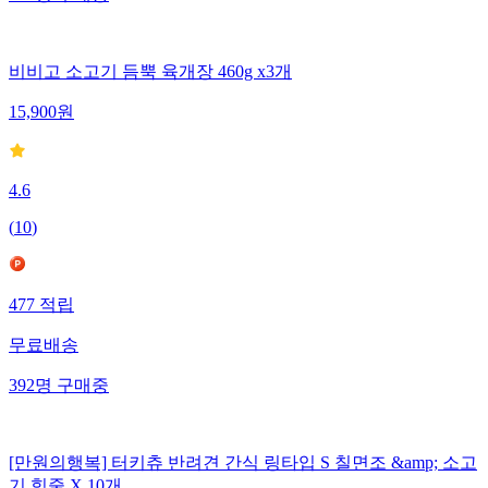
685
명
구매중
비비고 소고기 듬뿍 육개장 460g x3개
15,900
원
4.6
(
10
)
477
적립
무료배송
392
명
구매중
[만원의행복] 터키츄 반려견 간식 링타입 S 칠면조 &amp; 소고