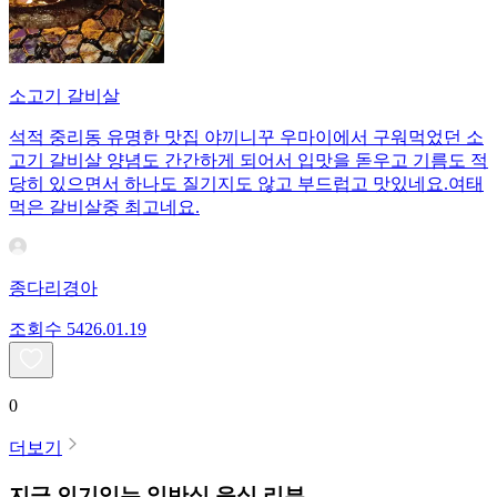
소고기 갈비살
석적 중리동 유명한 맛집 야끼니꾸 우마이에서 구워먹었던 소
고기 갈비살 양념도 간간하게 되어서 입맛을 돋우고 기름도 적
당히 있으면서 하나도 질기지도 않고 부드럽고 맛있네요.여태
먹은 갈비살중 최고네요.
종다리경아
조회수
54
26.01.19
0
더보기
지금 인기있는
일반식
음식 리뷰