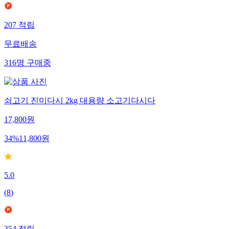
207
적립
무료배송
316
명
구매중
쇠고기 진미다시 2kg 대용량 소고기다시다
17,800
원
34
%
11,800
원
5.0
(
8
)