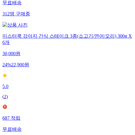
무료배송
312
명
구매중
미스터쿡 강아지 간식 스테이크 3종(소고기/연어/오리) 300g X
6개
30,000
원
24
%
22,900
원
5.0
(
2
)
687
적립
무료배송