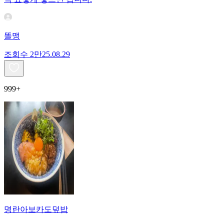
똘맹
조회수
2만
25.08.29
999+
명란아보카도덮밥