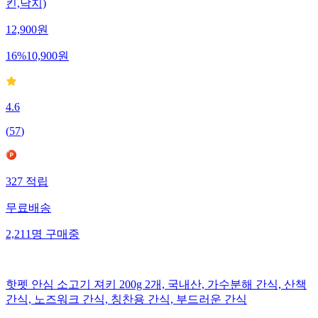
킨,낙지)
12,900
원
16
%
10,900
원
4.6
(
57
)
327
적립
무료배송
2,211
명
구매중
핫펫 안심 소고기 져키 200g 2개, 국내산, 가수분해 간식, 산책
간식, 노즈워크 간식, 칭찬용 간식, 부드러운 간식