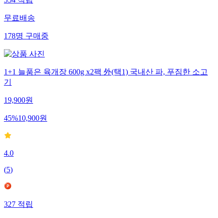
354
적립
무료배송
178
명
구매중
1+1 늘품은 육개장 600g x2팩 外(택1) 국내산 파, 푸짐한 소고
기
19,900
원
45
%
10,900
원
4.0
(
5
)
327
적립