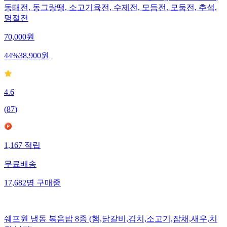
동태전, 동그랑땡, 소고기육전, 수제전, 모듬전, 모둠전, 추석,
명절전
70,000
원
44
%
38,900
원
4.6
(
87
)
1,167
적립
무료배송
17,682
명
구매중
쉐프원 냉동 볶음밥 8종 (햄,닭갈비,김치,소고기,잡채,새우,치