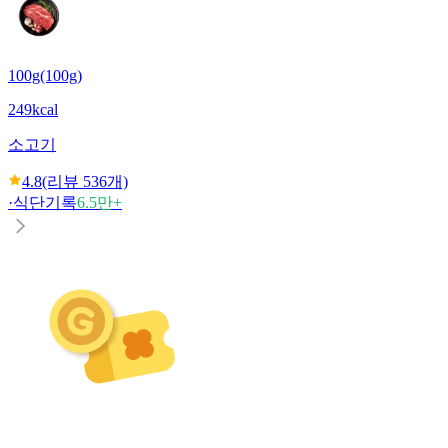
100g(100g)
249kcal
소고기
4.8
(리뷰
536
개)
·
식단기록
6.5만+