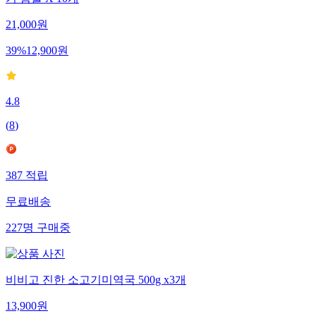
기 힘줄 X 10개
21,000
원
39
%
12,900
원
4.8
(
8
)
387
적립
무료배송
227
명
구매중
비비고 진한 소고기미역국 500g x3개
13,900
원