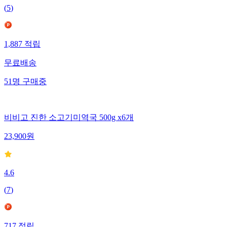
(
5
)
1,887
적립
무료배송
51
명
구매중
비비고 진한 소고기미역국 500g x6개
23,900
원
4.6
(
7
)