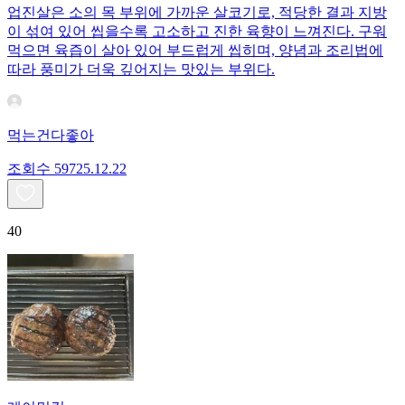
업진살은 소의 목 부위에 가까운 살코기로, 적당한 결과 지방
이 섞여 있어 씹을수록 고소하고 진한 육향이 느껴진다. 구워
먹으면 육즙이 살아 있어 부드럽게 씹히며, 양념과 조리법에
따라 풍미가 더욱 깊어지는 맛있는 부위다.
먹는건다좋아
조회수
597
25.12.22
40