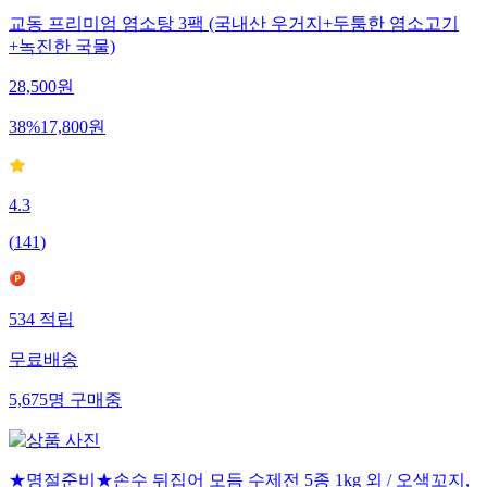
교동 프리미엄 염소탕 3팩 (국내산 우거지+두툼한 염소고기
+녹진한 국물)
28,500
원
38
%
17,800
원
4.3
(
141
)
534
적립
무료배송
5,675
명
구매중
★명절준비★손수 뒤집어 모듬 수제전 5종 1kg 외 / 오색꼬지,