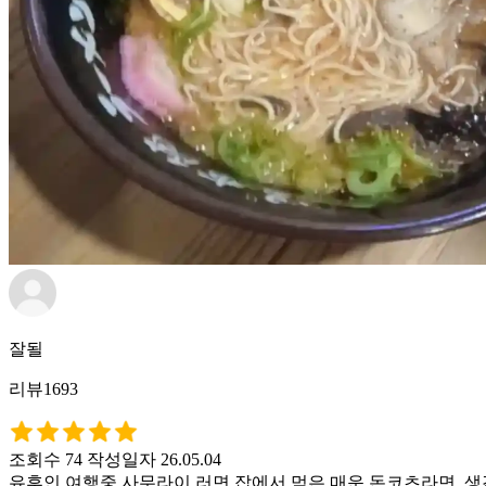
잘될
리뷰1693
조회수 74
작성일자 26.05.04
유후인 여행중 사무라이 러면 잡에서 먹은 매운 돈코츠라면. 생