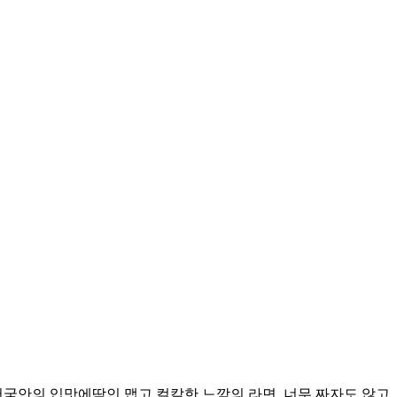
헌국안의 입맛에딱인 맵고 컬칼한 느깜의 라면. 너무 짜자도 않고