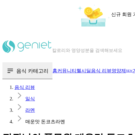
신규 회원 
칼로리와 영양성분을 검색해보세요
혈당 · 다이어트 음식 검색해보세요
음식 · 영양제 리뷰를 찾아보세요
음식 카테고리
홈
커뮤니티
헬시딜
음식 리뷰
영양제
NEW
음식 리뷰
일식
라멘
매운맛 돈코츠라멘