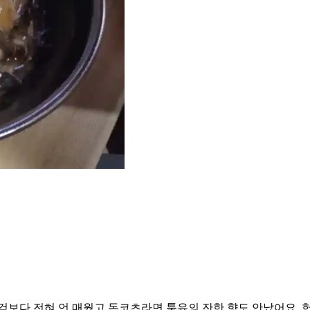
걱보다 전혀 언 매웠고 돈코츠라면 툭유의 잔한 향도 안났어요. 