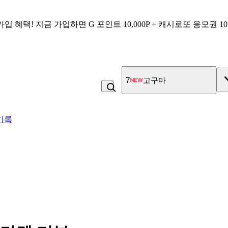
가입 혜택!
지금 가입하면
G 포인트 10,000P + 캐시로또 응모권 1
8
디즈니썸썸 쥬시젤리
기록