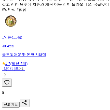
깊고 진한 육수에 챠슈와 계란 어묵 김이 올라오네요. 국물맛
#일반식 #점심
1인분(114g)
405kcal
풀무원
매운맛 돈코츠라멘
4.7
(리뷰
7
개)
·
식단기록
2회
0
신고·제보