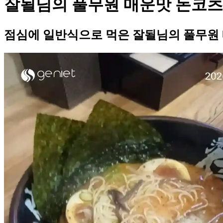
잘될님의 풀무원 매운맛 돈코츠
점심에 일반식으로 먹은 잘될님의 풀무원