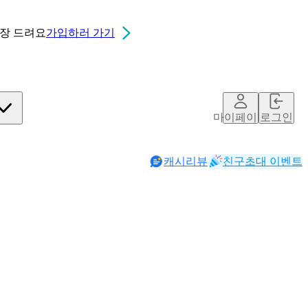
0장
드려요
가입하러 가기
마이페이지
로그인
캐시리뷰
친구초대 이벤트