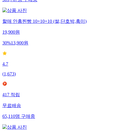
할매 안흥찐빵 10+10+10 (쌀,단호박,흑미)
19,900
원
30
%
13,900
원
4.7
(
1,673
)
417
적립
무료배송
65,110
명
구매중