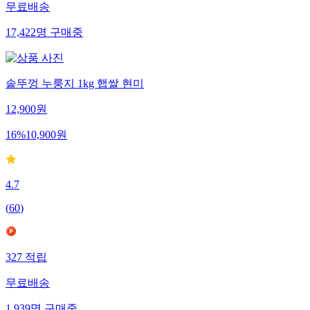
무료배송
17,422
명
구매중
솥뚜껑 누룽지 1kg 햅쌀 현미
12,900
원
16
%
10,900
원
4.7
(
60
)
327
적립
무료배송
1,939
명
구매중