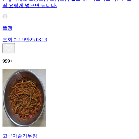
딱 요렇게 넣으면 됩니다.
똘맹
조회수
1.9만
25.08.29
999+
고구마줄기무침