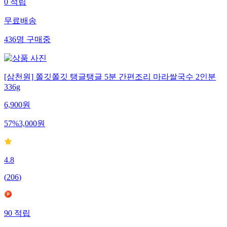
0
적립
무료배송
436
명
구매중
[삼천원] 쫄깃쫄깃 탱글탱글 5분 간편조리 마라쌀국수 2인분
336g
6,900
원
57
%
3,000
원
4.8
(
206
)
90
적립