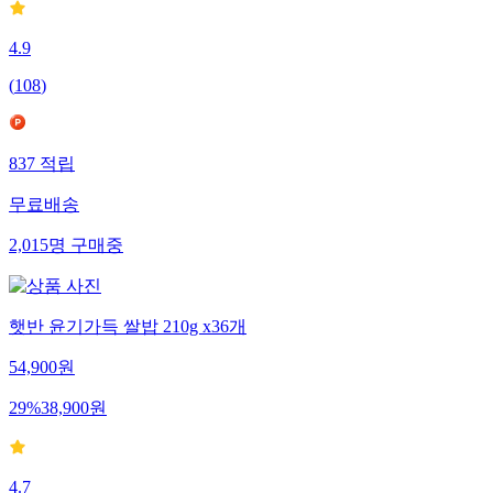
4.9
(
108
)
837
적립
무료배송
2,015
명
구매중
햇반 윤기가득 쌀밥 210g x36개
54,900
원
29
%
38,900
원
4.7