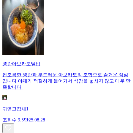
명란아보카도덮밥
짭조름한 명란과 부드러운 아보카도의 조합으로 즐거운 점심
입니다 야채가 적절하게 들어가서 식감을 놓치지 않고 매우 만
족합니다.
귀염그잡채1
조회수
9.5만
25.08.28