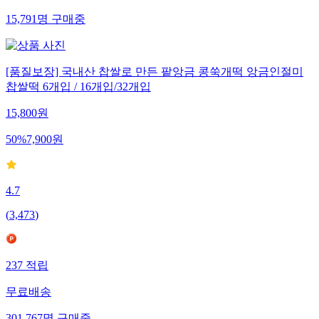
15,791
명
구매중
[품질보장] 국내산 찹쌀로 만든 팥앙금 콩쑥개떡 앙금인절미
찹쌀떡 6개입 / 16개입/32개입
15,800
원
50
%
7,900
원
4.7
(
3,473
)
237
적립
무료배송
301,767
명
구매중