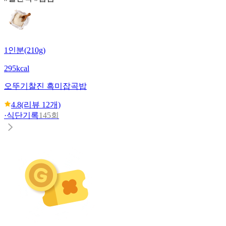
1인분(210g)
295kcal
오뚜기
찰진 흑미잡곡밥
4.8
(리뷰
12
개)
·
식단기록
145회