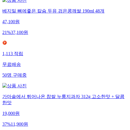
베지밀 뼈에좋은 칼슘 두유 검은콩깨쌀 190ml 48개
47,100
원
21
%
37,100
원
1,113
적립
무료배송
50
명
구매중
가마솥에서 튀어나온 찹쌀 누룽지과자 312g 고소한맛 + 달콤
한맛
19,000
원
37
%
11,900
원