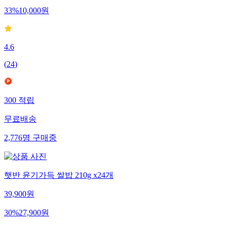
33
%
10,000
원
4.6
(
24
)
300
적립
무료배송
2,776
명
구매중
햇반 윤기가득 쌀밥 210g x24개
39,900
원
30
%
27,900
원