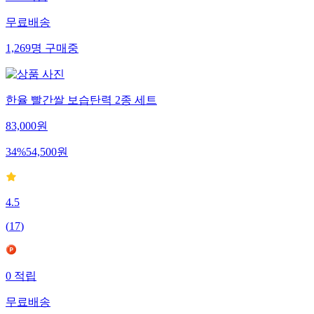
무료배송
1,269
명
구매중
한율 빨간쌀 보습탄력 2종 세트
83,000
원
34
%
54,500
원
4.5
(
17
)
0
적립
무료배송