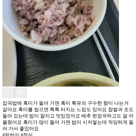
잡곡밥에 흑미가 들어 가면 흑미 특유의 구수한 향이 나는거
같아요 흑미를 씹으면 톡톡 터지는 느낌도 있어요 찹쌀과 조도
들어 갔는데 밥이 찰지고 맛있었어요 배추 된장국하고도 잘 어
울렸어요 흑미가 많이 들어 가면 밥이 시커멓는데 적당하게 들
어 가서 좋았어요
#일반식 #점심