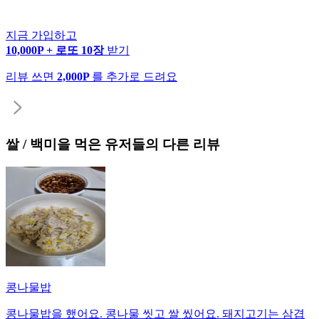
지금 가입하고
10,000P + 로또 10장
받기
리뷰 쓰면
2,000P
를 추가로 드려요
쌀 / 백미
을 먹은 유저들의 다른 리뷰
콩나물밥
콩나물밥을 했어요. 콩나물 씻고 쌀 씼어요. 돼지고기는 삼겹