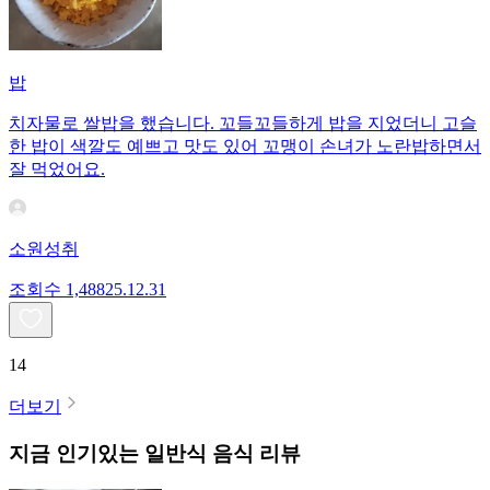
밥
치자물로 쌀밥을 했습니다. 꼬들꼬들하게 밥을 지었더니 고슬
한 밥이 색깔도 예쁘고 맛도 있어 꼬맹이 손녀가 노란밥하면서
잘 먹었어요.
소원성취
조회수
1,488
25.12.31
14
더보기
지금 인기있는
일반식
음식 리뷰