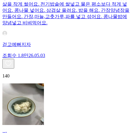
살을 작게 썰어요. 전기밥솥에 쌀넣고 물은 평소보다 적게 넣
어요. 콩나물 넣어요. 삼겹살 올려요. 밥을 해요. 간장양념장을
만들어요. 간장,마늘,고춧가루,파를 넣고 섞어요. 콩나물밥에
양념넣고 비벼먹어요.
걷고예뻐지자
조회수
1.8만
26.05.03
140