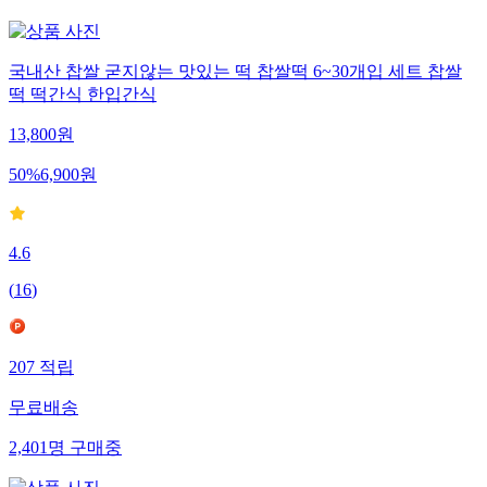
국내산 찹쌀 굳지않는 맛있는 떡 찹쌀떡 6~30개입 세트 찹쌀
떡 떡간식 한입간식
13,800
원
50
%
6,900
원
4.6
(
16
)
207
적립
무료배송
2,401
명
구매중