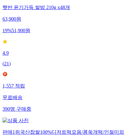
햇반 윤기가득 쌀밥 210g x48개
63,900
원
19
%
51,900
원
4.9
(
21
)
1,557
적립
무료배송
390
명
구매중
판매1위국산찹쌀100%디저트떡모음/콩쑥개떡/인절미외