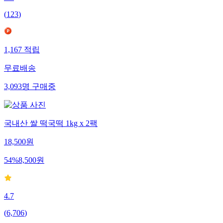
(
123
)
1,167
적립
무료배송
3,093
명
구매중
국내산 쌀 떡국떡 1kg x 2팩
18,500
원
54
%
8,500
원
4.7
(
6,706
)