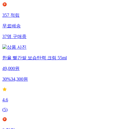
357
적립
무료배송
37
명
구매중
한율 빨간쌀 보습탄력 크림 55ml
49,000
원
30
%
34,300
원
4.6
(
5
)