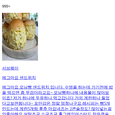
999+
서브웨이
에그마요 샌드위치
에그마요 모닝빵 샌드위치 입니다. 수영을 하는데 가기전에 밥
을 먹으면 좀 무겁더라고요~ 모닝빵하나에 내용물이 많아보
이죠? 저거 하나에 두유하나 먹고갑니다 거의 계란하나 들었
다고보면됩니다~ 포만감은 정말 엄청나구요 레시피는 빵5개
만드는데 계란5개랑 후추 마요네즈는 2큰술정도? 많이넣는걸
안좋아해요 설탕조금 소금조금 홀그레인머스터드 작은큰술