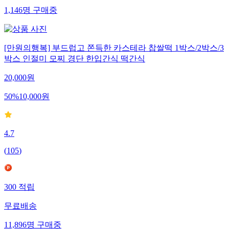
1,146
명
구매중
[만원의행복] 부드럽고 쫀득한 카스테라 찹쌀떡 1박스/2박스/3
박스 인절미 모찌 경단 한입간식 떡간식
20,000
원
50
%
10,000
원
4.7
(
105
)
300
적립
무료배송
11,896
명
구매중