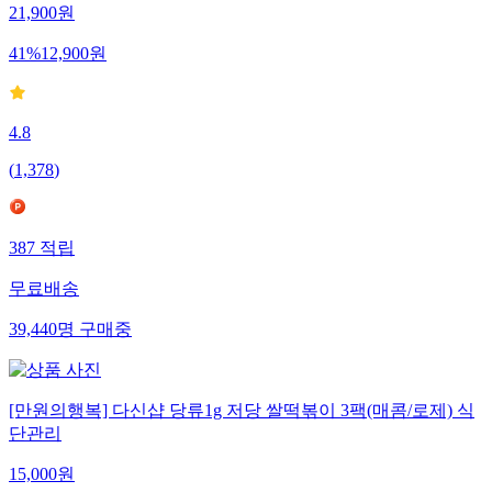
21,900
원
41
%
12,900
원
4.8
(
1,378
)
387
적립
무료배송
39,440
명
구매중
[만원의행복] 다신샵 당류1g 저당 쌀떡볶이 3팩(매콤/로제) 식
단관리
15,000
원