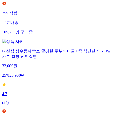
255
적립
무료배송
105,753
명
구매중
다신샵 성수동제빵소 쫄깃한 두부베이글 6종 식단관리 NO밀
가루 쌀빵 단백질빵
32,000
원
25
%
23,900
원
4.7
(
24
)