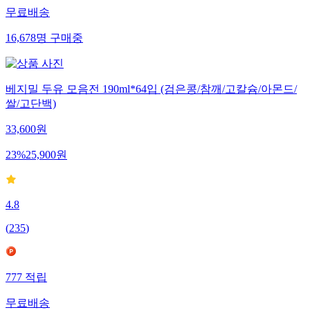
무료배송
16,678
명
구매중
베지밀 두유 모음전 190ml*64입 (검은콩/참깨/고칼슘/아몬드/
쌀/고단백)
33,600
원
23
%
25,900
원
4.8
(
235
)
777
적립
무료배송