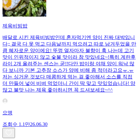
제육비빔밥
배달로 시킨 제육비빔밥인데 혼자먹기엔 양이 진짜 대박입니
다;; 결국 다 못 먹고 다음날까지 먹으려고 따로 남겨두었을 만
큼 혜자로운 양이에요! 뚜껑 열자마자 불향이 훅 나는데 고기
맛이 인위적이지 않고 숯불 맛이라 참 맛있네요~!특히 계란후
라이 2개 올려주는 센스는 굳!! ​다만 밥이랑 야채 양이 워낙 많
다 보니까 기본 고추장 소스가 양에 비해 좀 적더라고요ㅠ.ㅠ
저는 싱거운 것보다 매콤하게 먹는 걸 좋아해서 소스를 직접
더 만들어 넣어 비벼 먹었더니 간이 딱 맞고 맛있었습니다! 양
많고 불맛 나는 제육 좋아하시면 꼭 드셔보세요~^^
으앵
조회수
1.1만
26.06.30