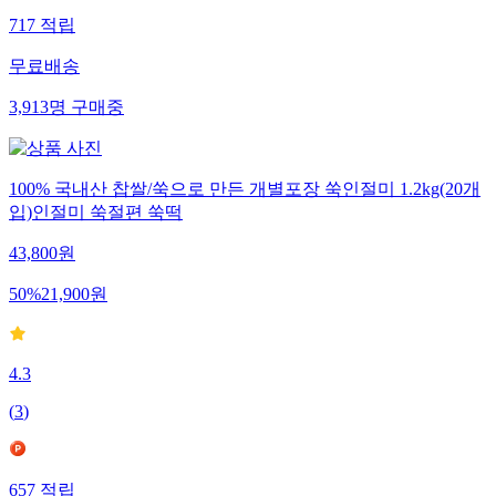
717
적립
무료배송
3,913
명
구매중
100% 국내산 찹쌀/쑥으로 만든 개별포장 쑥인절미 1.2kg(20개
입)인절미 쑥절편 쑥떡
43,800
원
50
%
21,900
원
4.3
(
3
)
657
적립