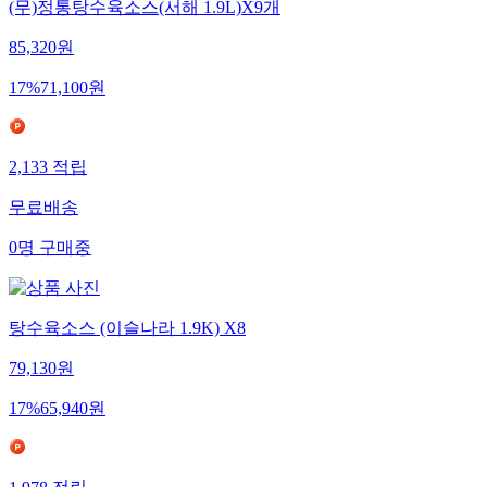
(무)정통탕수육소스(서해 1.9L)X9개
85,320
원
17
%
71,100
원
2,133
적립
무료배송
0
명
구매중
탕수육소스 (이슬나라 1.9K) X8
79,130
원
17
%
65,940
원