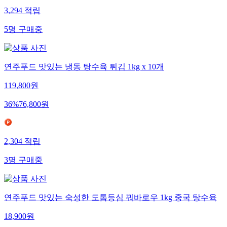
3,294
적립
5
명
구매중
연주푸드 맛있는 냉동 탕수육 튀김 1kg x 10개
119,800
원
36
%
76,800
원
2,304
적립
3
명
구매중
연주푸드 맛있는 숙성한 도톰등심 꿔바로우 1kg 중국 탕수육
18,900
원