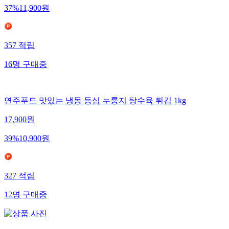
37
%
11,900
원
357
적립
16
명
구매중
연주푸드 맛있는 냉동 등심 누룽지 탕수육 튀김 1kg
17,900
원
39
%
10,900
원
327
적립
12
명
구매중