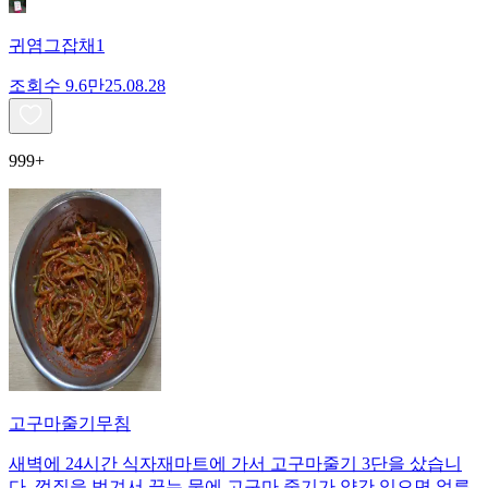
귀염그잡채1
조회수
9.6만
25.08.28
999+
고구마줄기무침
새벽에 24시간 식자재마트에 가서 고구마줄기 3단을 샀습니
다. 껍질을 벗겨서 끓는 물에 고구마 줄기가 약간 익으면 얼른