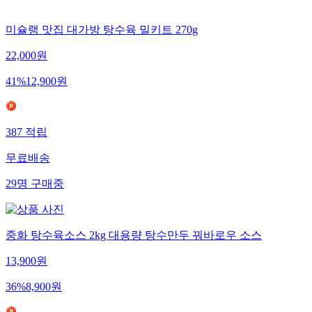
미슐랭 맛집 대가방 탕수육 밀키트 270g
22,000
원
41
%
12,900
원
387
적립
무료배송
29
명
구매중
중화 탕수육소스 2kg 대용량 탕수만두 꿔바로우 소스
13,900
원
36
%
8,900
원