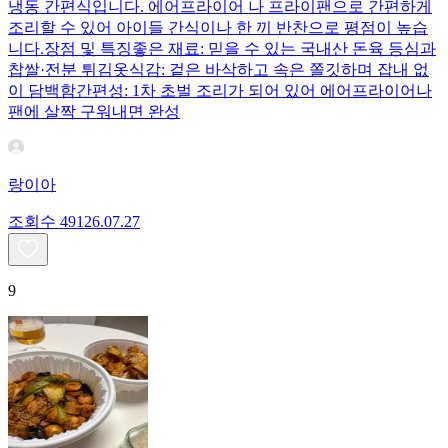
냉동 간편식입니다. 에어프라이어 나 프라이팬으로 간편하게
조리할 수 있어 아이들 간식이나 한 끼 반찬으로 평점이 높습
니다.장점 및 특징좋은 재료: 믿을 수 있는 국내산 돈육 등심과
찹쌀·전분 튀김옷식감: 겉은 바삭하고 속은 쫄깃하며 잡내 없
이 담백함간편성: 1차 초벌 조리가 되어 있어 에어프라이어나
팬에 살짝 구워내면 완성
랑이아
조회수
491
26.07.27
9