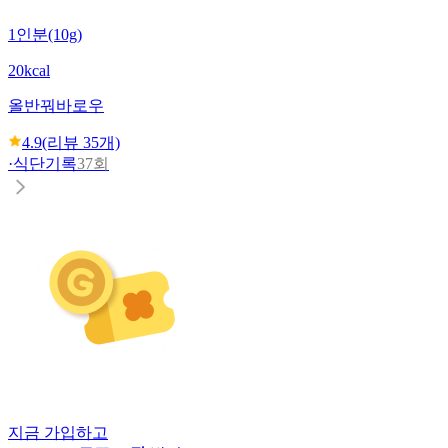
1인분(10g)
20kcal
올반
꿔바로우
4.9
(리뷰
35
개)
·
식단기록
37회
지금 가입하고