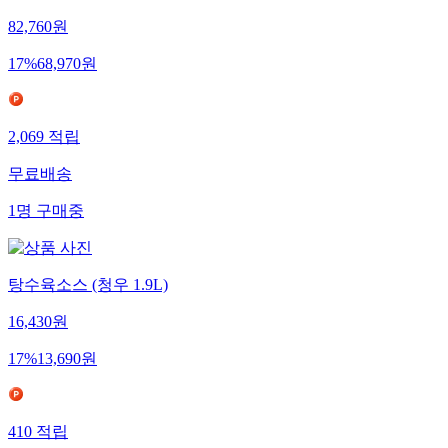
82,760
원
17
%
68,970
원
2,069
적립
무료배송
1
명
구매중
탕수육소스 (청우 1.9L)
16,430
원
17
%
13,690
원
410
적립