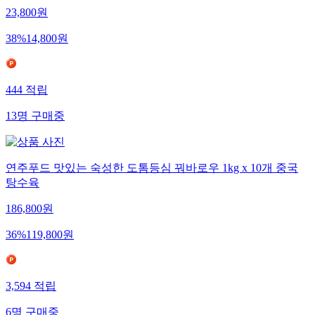
23,800
원
38
%
14,800
원
444
적립
13
명
구매중
연주푸드 맛있는 숙성한 도톰등심 꿔바로우 1kg x 10개 중국
탕수육
186,800
원
36
%
119,800
원
3,594
적립
6
명
구매중