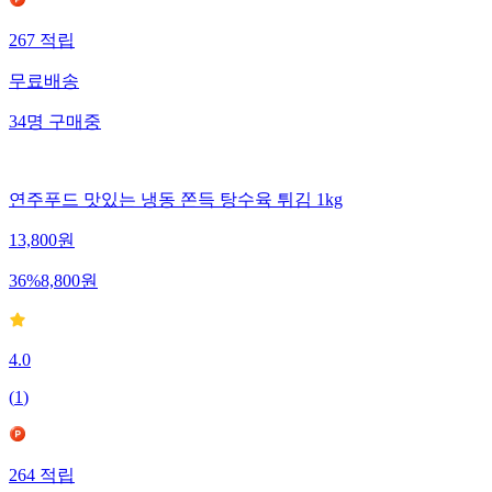
267
적립
무료배송
34
명
구매중
연주푸드 맛있는 냉동 쫀득 탕수육 튀김 1kg
13,800
원
36
%
8,800
원
4.0
(
1
)
264
적립