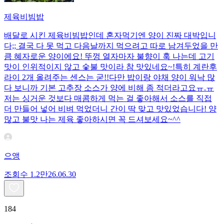
제육비빔밥
배달로 시킨 제육비빔밥인데 혼자먹기엔 양이 진짜 대박입니
다;; 결국 다 못 먹고 다음날까지 먹으려고 따로 남겨두었을 만
큼 혜자로운 양이에요! 뚜껑 열자마자 불향이 훅 나는데 고기
맛이 인위적이지 않고 숯불 맛이라 참 맛있네요~!특히 계란후
라이 2개 올려주는 센스는 굳!! ​다만 밥이랑 야채 양이 워낙 많
다 보니까 기본 고추장 소스가 양에 비해 좀 적더라고요ㅠ.ㅠ
저는 싱거운 것보다 매콤하게 먹는 걸 좋아해서 소스를 직접
더 만들어 넣어 비벼 먹었더니 간이 딱 맞고 맛있었습니다! 양
많고 불맛 나는 제육 좋아하시면 꼭 드셔보세요~^^
으앵
조회수
1.2만
26.06.30
184