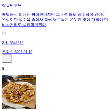
찹쌀탕수육
배달음식 최애는 짜장면이지만 그 사이드로 탕수육이 있어야
완성이다 탕수육 중에사 찹쌀 탕수육은 쫀듯한 맛에 가격이 더
비싸거라도 시켜먹게된다
지니5541513
조회수
60
26.01.18
0