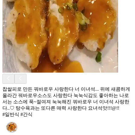
찹쌀피로 만든 꿔바로우 사랑한다 너 이녀석... 위에 새콤하게
올라간 꿔바로우소스도 사랑한다 눅눅식감도 좋아하는 나로
서는 소스에 푹~절여져 눅눅해진 꿔바로우 너 이녀석 사랑한
다..♡ 탕수육과는 또다른 매력 사랑한다 요녀석앗!!!@!!
#일반식 #간식