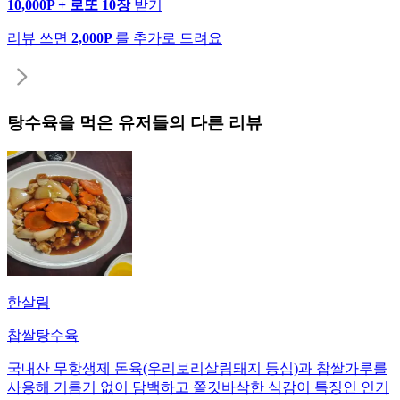
10,000P + 로또 10장
받기
리뷰 쓰면
2,000P
를 추가로 드려요
탕수육
을 먹은 유저들의 다른 리뷰
한살림
찹쌀탕수육
국내산 무항생제 돈육(우리보리살림돼지 등심)과 찹쌀가루를
사용해 기름기 없이 담백하고 쫄깃바삭한 식감이 특징인 인기