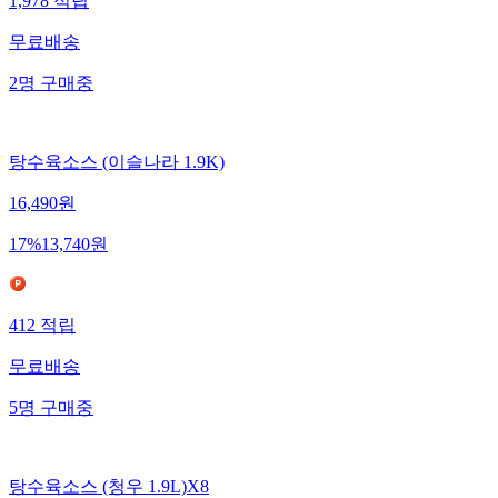
1,978
적립
무료배송
2
명
구매중
탕수육소스 (이슬나라 1.9K)
16,490
원
17
%
13,740
원
412
적립
무료배송
5
명
구매중
탕수육소스 (청우 1.9L)X8