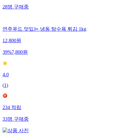
28
명
구매중
연주푸드 맛있는 냉동 탕수육 튀김 1kg
12,800
원
39
%
7,800
원
4.0
(
1
)
234
적립
33
명
구매중