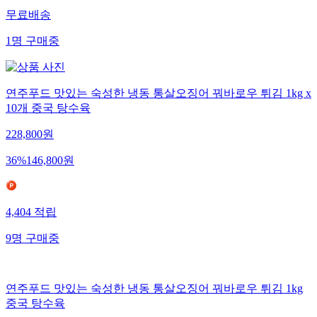
무료배송
1
명
구매중
연주푸드 맛있는 숙성한 냉동 통살오징어 꿔바로우 튀김 1kg x
10개 중국 탕수육
228,800
원
36
%
146,800
원
4,404
적립
9
명
구매중
연주푸드 맛있는 숙성한 냉동 통살오징어 꿔바로우 튀김 1kg
중국 탕수육