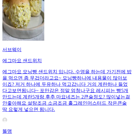
서브웨이
에그마요 샌드위치
에그마요 모닝빵 샌드위치 입니다. 수영을 하는데 가기전에 밥
을 먹으면 좀 무겁더라고요~ 모닝빵하나에 내용물이 많아보
이죠? 저거 하나에 두유하나 먹고갑니다 거의 계란하나 들었
다고보면됩니다~ 포만감은 정말 엄청나구요 레시피는 빵5개
만드는데 계란5개랑 후추 마요네즈는 2큰술정도? 많이넣는걸
안좋아해요 설탕조금 소금조금 홀그레인머스터드 작은큰술
딱 요렇게 넣으면 됩니다.
똘맹