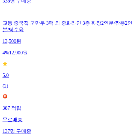
338
명
구매중
교동 중국집 군만두 3팩 외 중화라인 3종 짜장2인분/짬뽕2인
분/탕수육
13,500
원
4
%
12,900
원
5.0
(
2
)
387
적립
무료배송
137
명
구매중