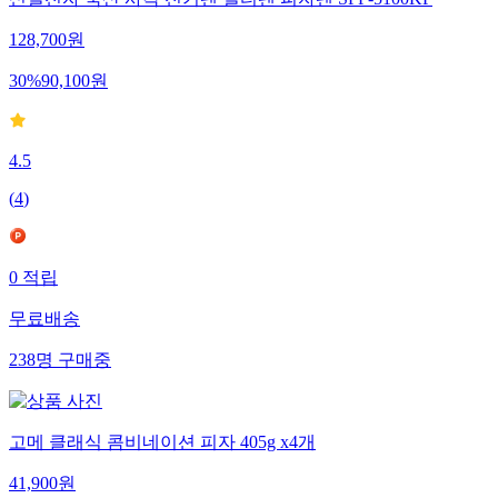
128,700
원
30
%
90,100
원
4.5
(
4
)
0
적립
무료배송
238
명
구매중
고메 클래식 콤비네이션 피자 405g x4개
41,900
원