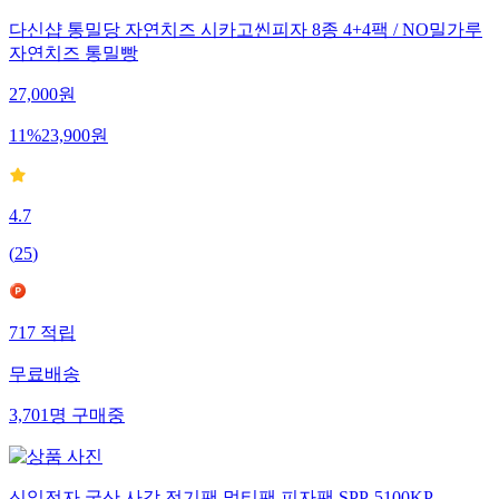
다신샵 통밀당 자연치즈 시카고씬피자 8종 4+4팩 / NO밀가루
자연치즈 통밀빵
27,000
원
11
%
23,900
원
4.7
(
25
)
717
적립
무료배송
3,701
명
구매중
신일전자 국산 사각 전기팬 멀티팬 피자팬 SPP-5100KP