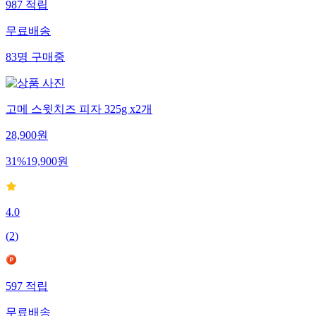
987
적립
무료배송
83
명
구매중
고메 스윗치즈 피자 325g x2개
28,900
원
31
%
19,900
원
4.0
(
2
)
597
적립
무료배송