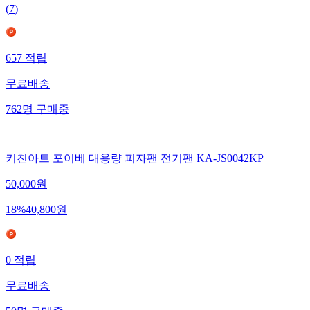
(
7
)
657
적립
무료배송
762
명
구매중
키친아트 포이베 대용량 피자팬 전기팬 KA-JS0042KP
50,000
원
18
%
40,800
원
0
적립
무료배송