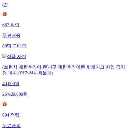
(
2
)
687
적립
무료배송
80
명
구매중
(브런치 계란후라이 팬) 4구 계란후라이팬 핫케이크 한입 김치
전 피자 (인덕션사용불가)
40,000
원
26
%
29,800
원
894
적립
무료배송