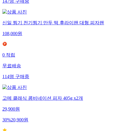
147
명
구매중
신일 찜기 전기찜기 만두 떡 후라이팬 대형 피자팬
108,000
원
0
적립
무료배송
114
명
구매중
고메 클래식 콤비네이션 피자 405g x2개
29,900
원
30
%
20,900
원