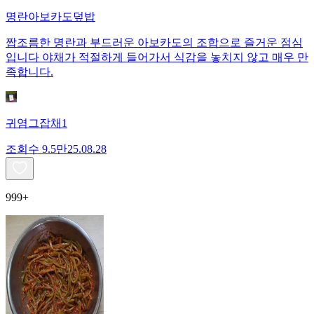
명란아보카도덮밥
짭조름한 명란과 부드러운 아보카도의 조합으로 즐거운 점심
입니다 야채가 적절하게 들어가서 식감을 놓치지 않고 매우 만
족합니다.
귀염그잡채1
조회수
9.5만
25.08.28
999+