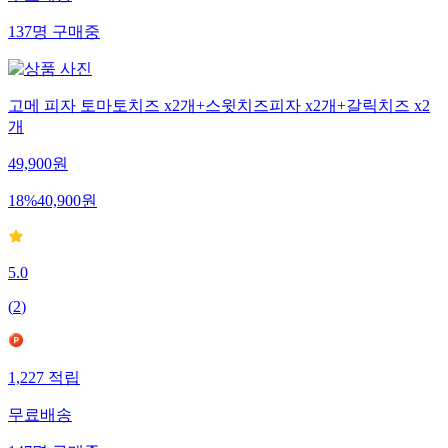
137
명
구매중
고메 피자 토마토치즈 x2개+스윗치즈피자 x2개+갈릭치즈 x2
개
49,900
원
18
%
40,900
원
5.0
(
2
)
1,227
적립
무료배송