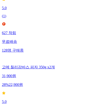
5.0
(
1
)
627
적립
무료배송
128
명
구매중
고메 칠리감바스 피자 350g x2개
31,900
원
28
%
22,900
원
5.0