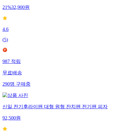
21
%
32,900
원
4.6
(
5
)
987
적립
무료배송
290
명
구매중
신일 전기후라이팬 대형 원형 잔치팬 전기팬 피자
92,500
원