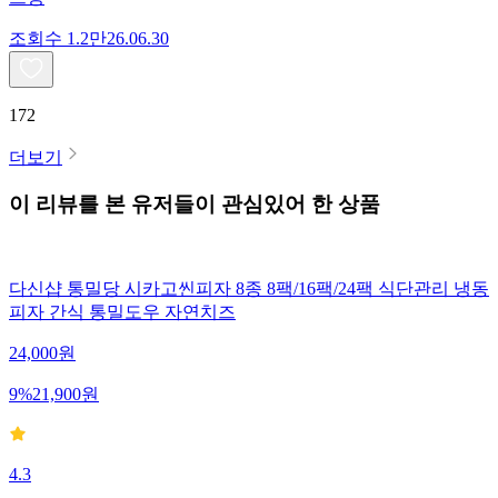
조회수
1.2만
26.06.30
172
더보기
이 리뷰를 본 유저들이 관심있어 한 상품
다신샵 통밀당 시카고씬피자 8종 8팩/16팩/24팩 식단관리 냉동
피자 간식 통밀도우 자연치즈
24,000
원
9
%
21,900
원
4.3