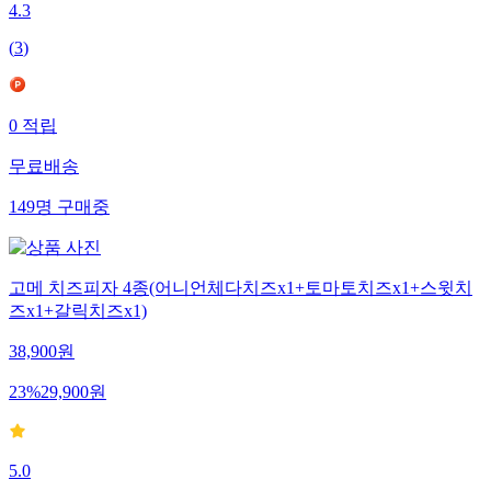
4.3
(
3
)
0
적립
무료배송
149
명
구매중
고메 치즈피자 4종(어니언체다치즈x1+토마토치즈x1+스윗치
즈x1+갈릭치즈x1)
38,900
원
23
%
29,900
원
5.0