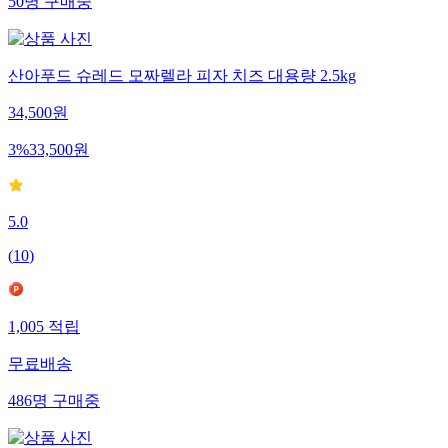
50
명
구매중
산아푸드 슈레드 모짜렐라 피자 치즈 대용량 2.5kg
34,500
원
3
%
33,500
원
5.0
(
10
)
1,005
적립
무료배송
486
명
구매중