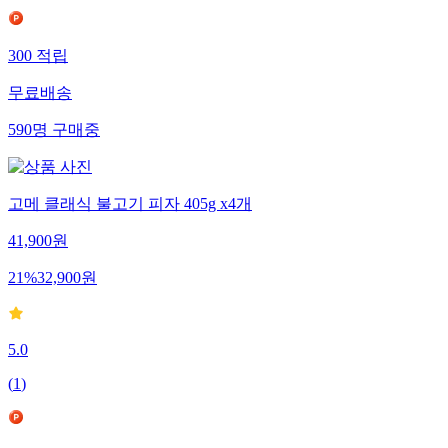
300
적립
무료배송
590
명
구매중
고메 클래식 불고기 피자 405g x4개
41,900
원
21
%
32,900
원
5.0
(
1
)