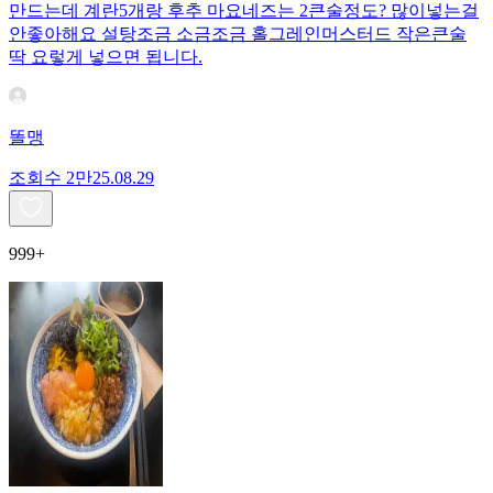
만드는데 계란5개랑 후추 마요네즈는 2큰술정도? 많이넣는걸
안좋아해요 설탕조금 소금조금 홀그레인머스터드 작은큰술
딱 요렇게 넣으면 됩니다.
똘맹
조회수
2만
25.08.29
999+