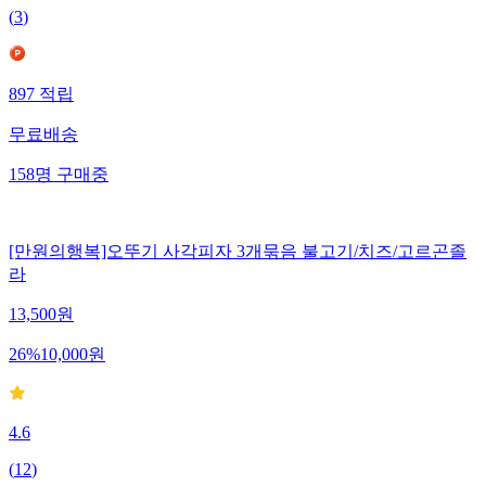
(
3
)
897
적립
무료배송
158
명
구매중
[만원의행복]오뚜기 사각피자 3개묶음 불고기/치즈/고르곤졸
라
13,500
원
26
%
10,000
원
4.6
(
12
)