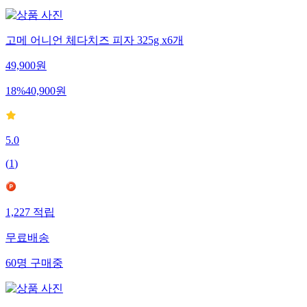
고메 어니언 체다치즈 피자 325g x6개
49,900
원
18
%
40,900
원
5.0
(
1
)
1,227
적립
무료배송
60
명
구매중