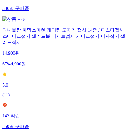
336
명
구매중
티니블랑 파밍스마켓 래터링 도자기 접시 14종 / 파스타접시
스테이크접시 샐러드볼 디저트접시 케이크접시 피자접시 샐
러드접시
14,900
원
67
%
4,900
원
5.0
(
11
)
147
적립
559
명
구매중