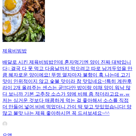
제육비빔밥
배달로 시킨 제육비빔밥인데 혼자먹기엔 양이 진짜 대박입니
다;; 결국 다 못 먹고 다음날까지 먹으려고 따로 남겨두었을 만
큼 혜자로운 양이에요! 뚜껑 열자마자 불향이 훅 나는데 고기
맛이 인위적이지 않고 숯불 맛이라 참 맛있네요~!특히 계란후
라이 2개 올려주는 센스는 굳!! ​다만 밥이랑 야채 양이 워낙 많
다 보니까 기본 고추장 소스가 양에 비해 좀 적더라고요ㅠ.ㅠ
저는 싱거운 것보다 매콤하게 먹는 걸 좋아해서 소스를 직접
더 만들어 넣어 비벼 먹었더니 간이 딱 맞고 맛있었습니다! 양
많고 불맛 나는 제육 좋아하시면 꼭 드셔보세요~^^
으앵