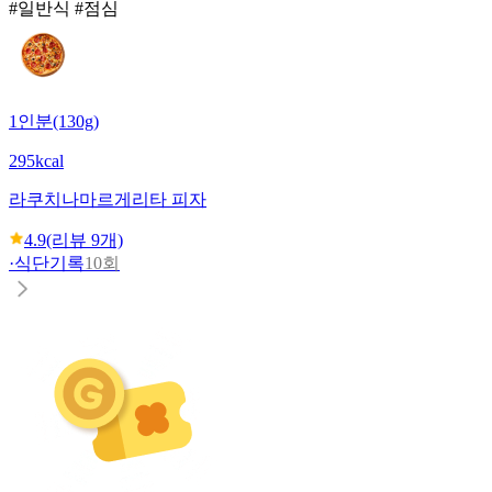
#일반식 #점심
1인분(130g)
295kcal
라쿠치나
마르게리타 피자
4.9
(리뷰
9
개)
·
식단기록
10회