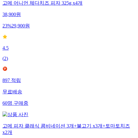
고메 어니언 체다치즈 피자 325g x4개
38,900
원
23
%
29,900
원
4.5
(
2
)
897
적립
무료배송
60
명
구매중
고메 피자 클래식 콤비네이션 3개+불고기 x3개+토마토치즈
x2개