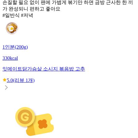
손질할 필요 없이 팬에 가볍게 볶기만 하면 금방 근사한 한 끼
가 완성되니 편하고 좋아요
#일반식 #저녁
1인분(200g)
330kcal
잇메이트
닭가슴살 소시지 볶음밥 고추
5.0
(리뷰
1
개)