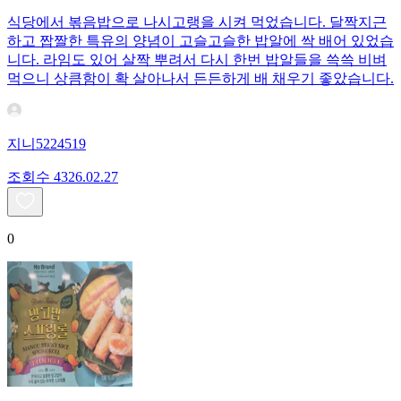
식당에서 볶음밥으로 나시고랭을 시켜 먹었습니다. 달짝지근
하고 짭짤한 특유의 양념이 고슬고슬한 밥알에 싹 배어 있었습
니다. 라임도 있어 살짝 뿌려서 다시 한번 밥알들을 쓱쓱 비벼
먹으니 상큼함이 확 살아나서 든든하게 배 채우기 좋았습니다.
지니5224519
조회수
43
26.02.27
0