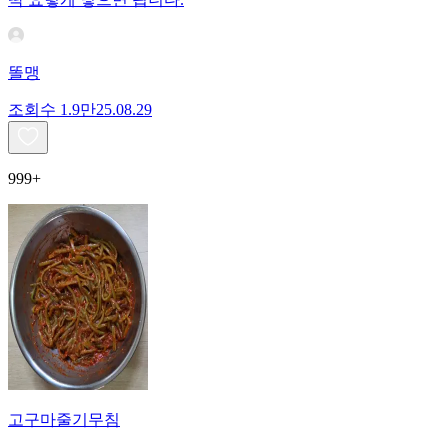
똘맹
조회수
1.9만
25.08.29
999+
고구마줄기무침