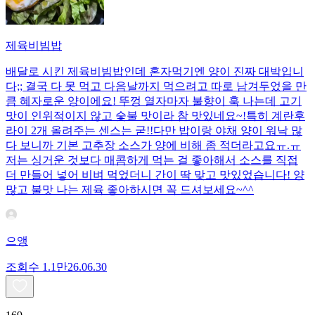
제육비빔밥
배달로 시킨 제육비빔밥인데 혼자먹기엔 양이 진짜 대박입니
다;; 결국 다 못 먹고 다음날까지 먹으려고 따로 남겨두었을 만
큼 혜자로운 양이에요! 뚜껑 열자마자 불향이 훅 나는데 고기
맛이 인위적이지 않고 숯불 맛이라 참 맛있네요~!특히 계란후
라이 2개 올려주는 센스는 굳!! ​다만 밥이랑 야채 양이 워낙 많
다 보니까 기본 고추장 소스가 양에 비해 좀 적더라고요ㅠ.ㅠ
저는 싱거운 것보다 매콤하게 먹는 걸 좋아해서 소스를 직접
더 만들어 넣어 비벼 먹었더니 간이 딱 맞고 맛있었습니다! 양
많고 불맛 나는 제육 좋아하시면 꼭 드셔보세요~^^
으앵
조회수
1.1만
26.06.30