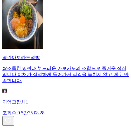
명란아보카도덮밥
짭조름한 명란과 부드러운 아보카도의 조합으로 즐거운 점심
입니다 야채가 적절하게 들어가서 식감을 놓치지 않고 매우 만
족합니다.
귀염그잡채1
조회수
9.5만
25.08.28