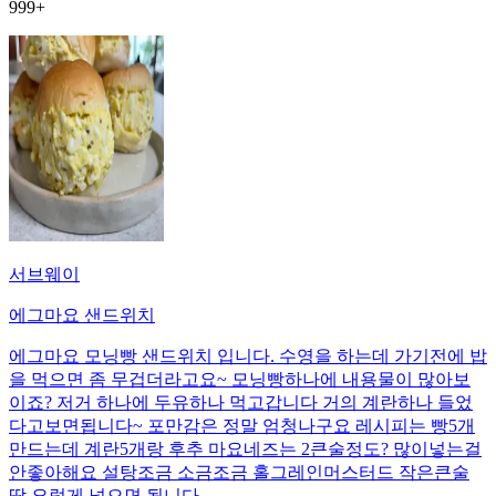
999+
서브웨이
에그마요 샌드위치
에그마요 모닝빵 샌드위치 입니다. 수영을 하는데 가기전에 밥
을 먹으면 좀 무겁더라고요~ 모닝빵하나에 내용물이 많아보
이죠? 저거 하나에 두유하나 먹고갑니다 거의 계란하나 들었
다고보면됩니다~ 포만감은 정말 엄청나구요 레시피는 빵5개
만드는데 계란5개랑 후추 마요네즈는 2큰술정도? 많이넣는걸
안좋아해요 설탕조금 소금조금 홀그레인머스터드 작은큰술
딱 요렇게 넣으면 됩니다.