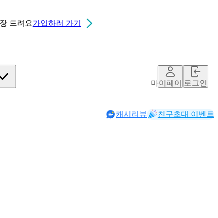
0장
드려요
가입하러 가기
마이페이지
로그인
캐시리뷰
친구초대 이벤트