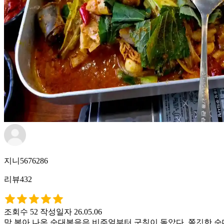
지니5676286
리뷰432
조회수 52
작성일자 26.05.06
막 볶아 나온 순대볶음은 비주얼부터 군침이 돌았다. 쫄깃한 순