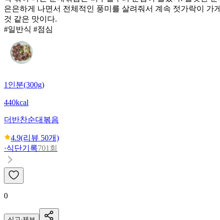
은은하게 나면서 전체적인 풍미를 살려줘서 계속 젓가락이 가게 
것 같은 맛이다.
#일반식 #점심
1인분(300g)
440kcal
더반찬
순대볶음
4.9
(리뷰
50
개)
·
식단기록
701회
0
신고·제보