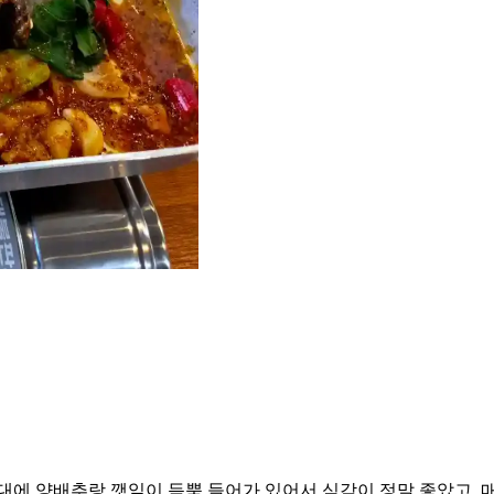
대에 양배추랑 깻잎이 듬뿍 들어가 있어서 식감이 정말 좋았고, 