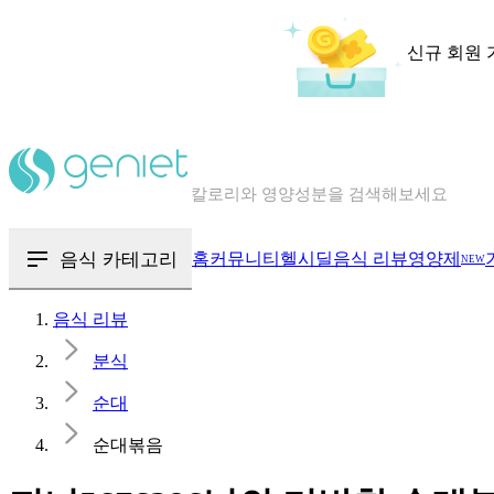
신규 회원 
칼로리와 영양성분을 검색해보세요
혈당 · 다이어트 음식 검색해보세요
음식 · 영양제 리뷰를 찾아보세요
음식 카테고리
홈
커뮤니티
헬시딜
음식 리뷰
영양제
NEW
음식 리뷰
분식
순대
순대볶음