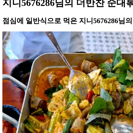
지니5676286님의 더반찬 순대
점심에 일반식으로 먹은 지니5676286님