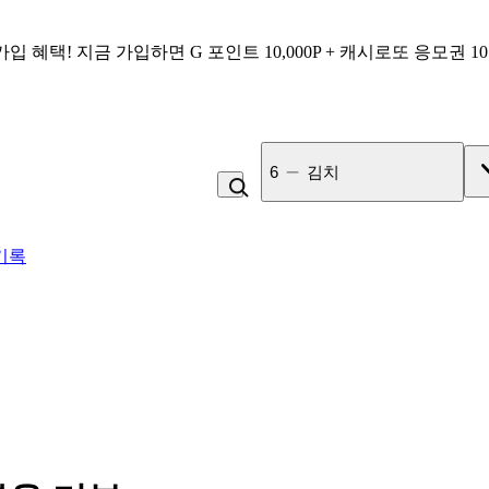
가입 혜택!
지금 가입하면
G 포인트 10,000P + 캐시로또 응모권 1
7
비_플레인 쿽
기록