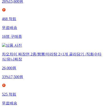
26
%
15,600
원
468
적립
무료배송
16
명
구매중
차오차이 짜장면 2종/짬뽕/마라탕 2+1개 골라담기 /직화수타
식/유니짜장
26,000
원
33
%
17,500
원
525
적립
무료배송