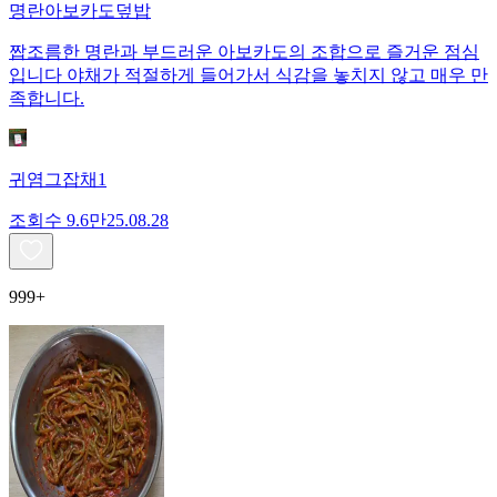
명란아보카도덮밥
짭조름한 명란과 부드러운 아보카도의 조합으로 즐거운 점심
입니다 야채가 적절하게 들어가서 식감을 놓치지 않고 매우 만
족합니다.
귀염그잡채1
조회수
9.6만
25.08.28
999+