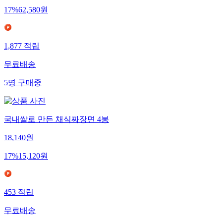
17
%
62,580
원
1,877
적립
무료배송
5
명
구매중
국내쌀로 만든 채식짜장면 4봉
18,140
원
17
%
15,120
원
453
적립
무료배송