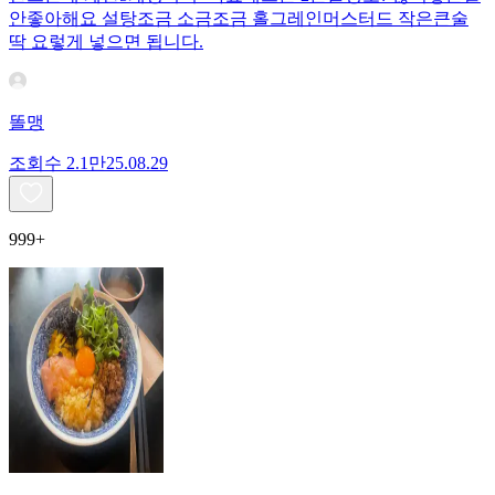
안좋아해요 설탕조금 소금조금 홀그레인머스터드 작은큰술
딱 요렇게 넣으면 됩니다.
똘맹
조회수
2.1만
25.08.29
999+