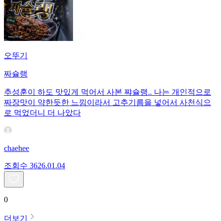
오뚜기
짜슐랭
추성훈이 하도 맛있게 먹어서 사본 쨔슐랭.. 나는 개인적으로
짜장맛이 약한듯한 느낌이라서 고추기름을 넣어서 사천식으
로 먹었더니 더 나았다
chaehee
조회수
36
26.01.04
0
더보기