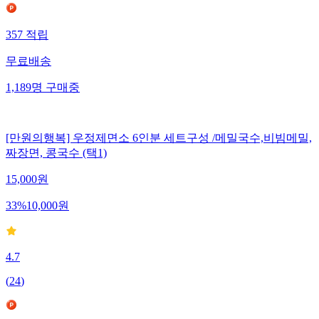
357
적립
무료배송
1,189
명
구매중
[만원의행복] 우정제면소 6인분 세트구성 /메밀국수,비빔메밀,
짜장면, 콩국수 (택1)
15,000
원
33
%
10,000
원
4.7
(
24
)