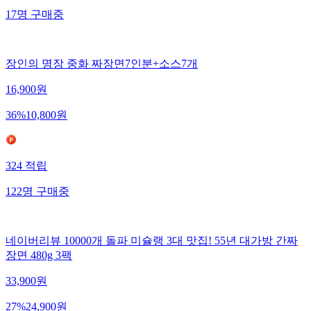
17
명
구매중
장인의 명장 중화 짜장면7인분+소스7개
16,900
원
36
%
10,800
원
324
적립
122
명
구매중
네이버리뷰 10000개 돌파 미슐랭 3대 맛집! 55년 대가방 간짜
장면 480g 3팩
33,900
원
27
%
24,900
원