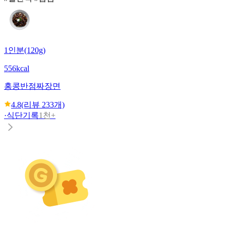
1인분(120g)
556kcal
홍콩반점
짜장면
4.8
(리뷰
233
개)
·
식단기록
1천+