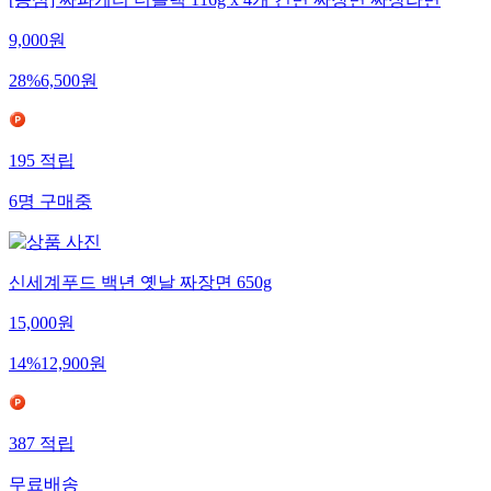
9,000
원
28
%
6,500
원
195
적립
6
명
구매중
신세계푸드 백년 옛날 짜장면 650g
15,000
원
14
%
12,900
원
387
적립
무료배송