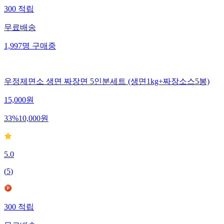
300
적립
무료배송
1,997
명
구매중
우정제면소 생면 짜장면 5인분세트 (생면1kg+짜장소스5봉)
15,000
원
33
%
10,000
원
5.0
(
5
)
300
적립