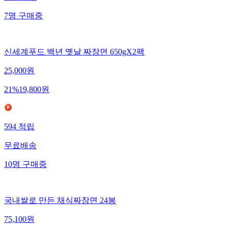
7
명
구매중
신세계푸드 백년 옛날 짜장면 650gX2팩
25,000
원
21
%
19,800
원
594
적립
무료배송
10
명
구매중
국내쌀로 만든 채식짜장면 24봉
75,100
원