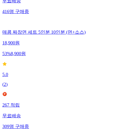
무료배송
416
명
구매중
매콤 짜장면 세트 5인분 10인분 (면+소스)
18,900
원
53
%
8,900
원
5.0
(
2
)
267
적립
무료배송
309
명
구매중