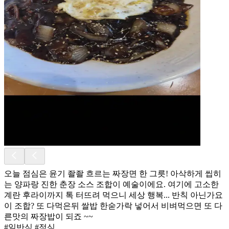
오늘 점심은 윤기 좔좔 흐르는 짜장면 한 그릇! 아삭하게 씹히
는 양파랑 진한 춘장 소스 조합이 예술이에요. 여기에 고소한
계란 후라이까지 톡 터뜨려 먹으니 세상 행복... 반칙 아닌가요
이 조합? 또 다먹은뒤 쌀밥 한숟가락 넣어서 비벼먹으면 또 다
른맛의 짜장밥이 되죠 ~~
#일반식 #점심