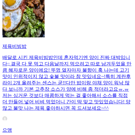
제육비빔밥
배달로 시킨 제육비빔밥인데 혼자먹기엔 양이 진짜 대박입니
다;; 결국 다 못 먹고 다음날까지 먹으려고 따로 남겨두었을 만
큼 혜자로운 양이에요! 뚜껑 열자마자 불향이 훅 나는데 고기
맛이 인위적이지 않고 숯불 맛이라 참 맛있네요~!특히 계란후
라이 2개 올려주는 센스는 굳!! ​다만 밥이랑 야채 양이 워낙 많
다 보니까 기본 고추장 소스가 양에 비해 좀 적더라고요ㅠ.ㅠ
저는 싱거운 것보다 매콤하게 먹는 걸 좋아해서 소스를 직접
더 만들어 넣어 비벼 먹었더니 간이 딱 맞고 맛있었습니다! 양
많고 불맛 나는 제육 좋아하시면 꼭 드셔보세요~^^
으앵