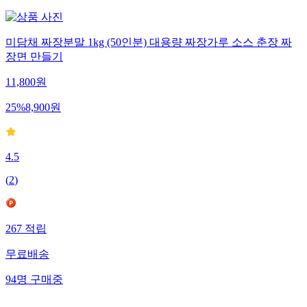
미담채 짜장분말 1kg (50인분) 대용량 짜장가루 소스 춘장 짜
장면 만들기
11,800
원
25
%
8,900
원
4.5
(
2
)
267
적립
무료배송
94
명
구매중