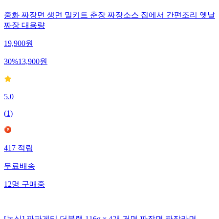
중화 짜장면 생면 밀키트 춘장 짜장소스 집에서 간편조리 옛날
짜장 대용량
19,900
원
30
%
13,900
원
5.0
(
1
)
417
적립
무료배송
12
명
구매중
[농심] 짜파게티 더블랙 116g x 4개 건면 짜장면 짜장라면