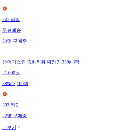
747
적립
무료배송
54
명
구매중
생어거스틴 중화직화 짜장면 330g 3팩
21,000
원
38
%
13,100
원
393
적립
22
명
구매중
더보기