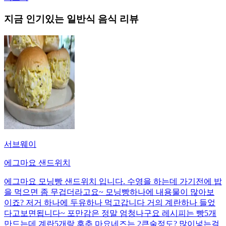
지금 인기있는
일반식
음식 리뷰
서브웨이
에그마요 샌드위치
에그마요 모닝빵 샌드위치 입니다. 수영을 하는데 가기전에 밥
을 먹으면 좀 무겁더라고요~ 모닝빵하나에 내용물이 많아보
이죠? 저거 하나에 두유하나 먹고갑니다 거의 계란하나 들었
다고보면됩니다~ 포만감은 정말 엄청나구요 레시피는 빵5개
만드는데 계란5개랑 후추 마요네즈는 2큰술정도? 많이넣는걸