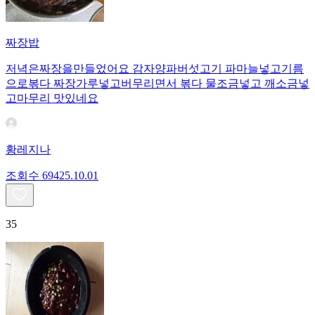
짜장밥
저녁은짜장을만들었어요 감자양파버섯고기 파마늘넣고기름
으로볶다 짜장가루넣고버무리면서 볶다 물조금넣고 깨소금넣
고마무리 맛있네요
황레지나
조회수
694
25.10.01
35