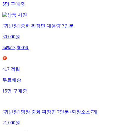
5
명
구매중
[귀빈정] 중화 짜장면 대용량 7인분
30,000
원
54
%
13,900
원
417
적립
무료배송
15
명
구매중
[귀빈정] 명장 중화 짜장면 7인분+짜장소스7개
21,000
원