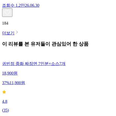
조회수
1.2만
26.06.30
184
더보기
이 리뷰를 본 유저들이 관심있어 한 상품
귀빈정 중화 짜장면 7인분+소스7개
18,900
원
37
%
11,900
원
4.8
(
35
)