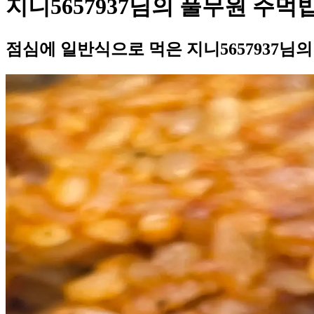
지니5657937님의 풀무원 주먹
점심에 일반식으로 먹은 지니5657937님