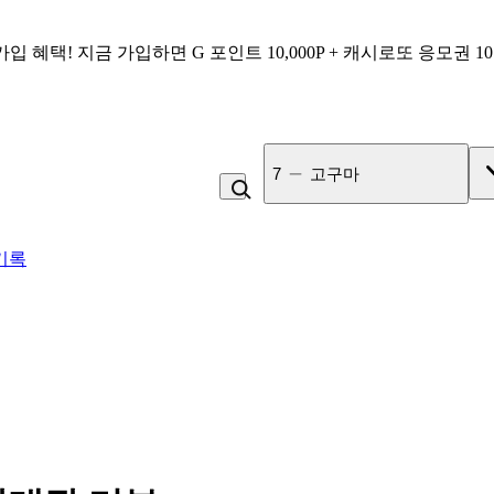
가입 혜택!
지금 가입하면
G 포인트 10,000P + 캐시로또 응모권 1
7
고구마
기록