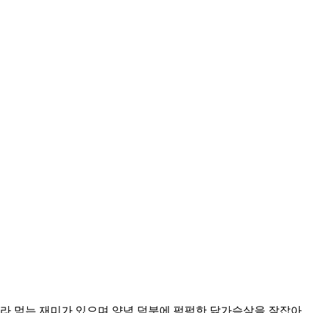
라 먹는 재미가 있으며 양념 덕분에 퍽퍽한 닭가슴살을 잘잡아