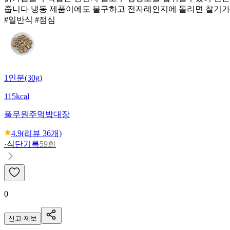
줍니다 냉동 제품이에도 불구하고 전자레인지에 돌리면 찰기가
#일반식 #점심
1인분(30g)
115kcal
풀무원
주먹밥대장
4.9
(리뷰
36
개)
·
식단기록
59회
0
신고·제보