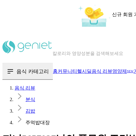
신규 회원 
칼로리와 영양성분을 검색해보세요
혈당 · 다이어트 음식 검색해보세요
음식 · 영양제 리뷰를 찾아보세요
음식 카테고리
홈
커뮤니티
헬시딜
음식 리뷰
영양제
NEW
음식 리뷰
분식
김밥
주먹밥대장