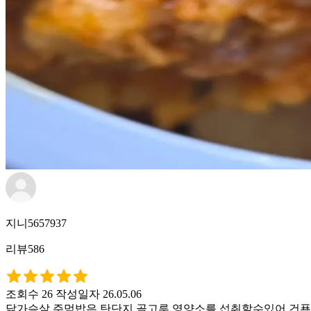
지니5657937
리뷰586
조회수 26
작성일자 26.05.06
닭가슴살 주먹밥은 탄단지 골고루 영양소를 섭취할수있어 건푠하