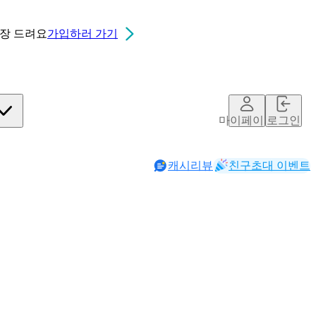
0장
드려요
가입하러 가기
마이페이지
로그인
캐시리뷰
친구초대 이벤트