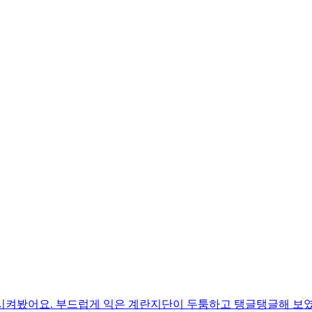
시켜봤어요. 부드럽게 익은 계란지단이 두툼하고 탱글탱글해 보