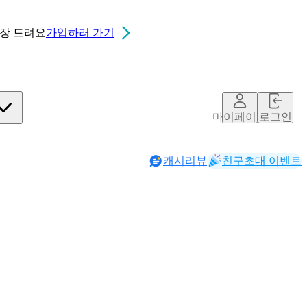
0장
드려요
가입하러 가기
마이페이지
로그인
캐시리뷰
친구초대 이벤트