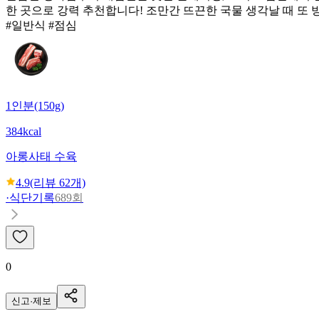
한 곳으로 강력 추천합니다! 조만간 뜨끈한 국물 생각날 때 또
#일반식 #점심
1인분(150g)
384kcal
아롱사태 수육
4.9
(리뷰
62
개)
·
식단기록
689회
0
신고·제보