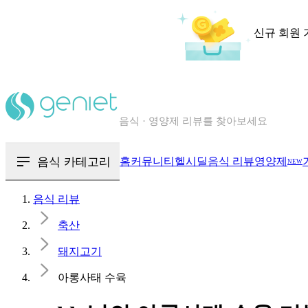
신규 회원 
칼로리와 영양성분을 검색해보세요
혈당 · 다이어트 음식 검색해보세요
음식 카테고리
홈
커뮤니티
헬시딜
음식 리뷰
영양제
NEW
음식 · 영양제 리뷰를 찾아보세요
음식 리뷰
축산
돼지고기
아롱사태 수육