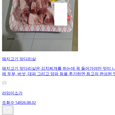
돼지고기 앞다리살
돼지고기 앞다리살은 김치찌개를 하는데 꼭 들어가야만 맛이 나
에 두부, 버섯, 대파 그리고 양파 등을 추가하면 최고의 완성된 
라임미소가
조회수
549
26.08.02