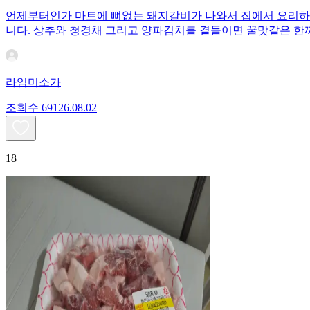
언제부터인가 마트에 뼈없는 돼지갈비가 나와서 집에서 요리하
니다. 상추와 청경채 그리고 양파김치를 곁들이면 꿀맛같은 한
라임미소가
조회수
691
26.08.02
18