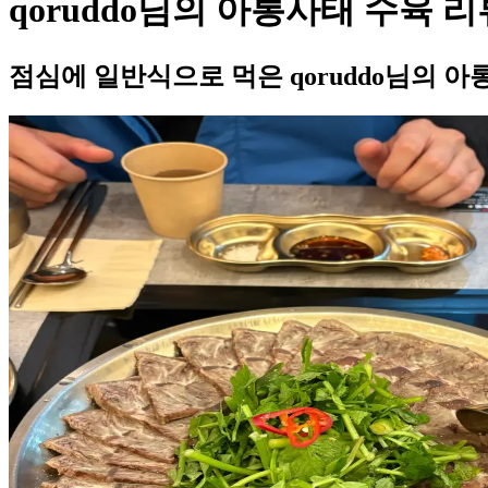
qoruddo님의 아롱사태 수육 리
점심에 일반식으로 먹은 qoruddo님의 