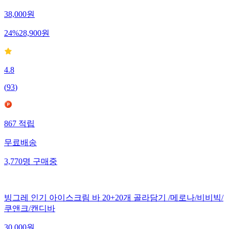
38,000
원
24
%
28,900
원
4.8
(
93
)
867
적립
무료배송
3,770
명
구매중
빙그레 인기 아이스크림 바 20+20개 골라담기 /메로나/비비빅/
쿠앤크/캔디바
30,000
원