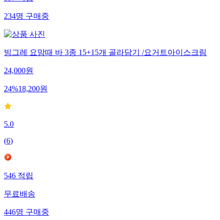
597
적립
234
명
구매중
빙그레 요맘때 바 3종 15+15개 골라담기 /요거트아이스크림
24,000
원
24
%
18,200
원
5.0
(
6
)
546
적립
무료배송
446
명
구매중