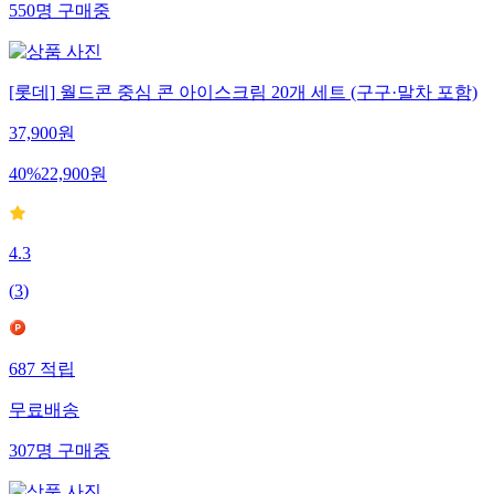
550
명
구매중
[롯데] 월드콘 중심 콘 아이스크림 20개 세트 (구구·말차 포함)
37,900
원
40
%
22,900
원
4.3
(
3
)
687
적립
무료배송
307
명
구매중