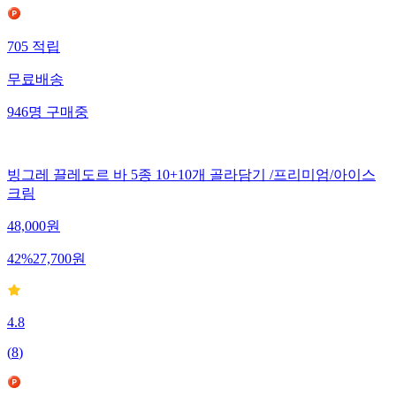
705
적립
무료배송
946
명
구매중
빙그레 끌레도르 바 5종 10+10개 골라담기 /프리미엄/아이스
크림
48,000
원
42
%
27,700
원
4.8
(
8
)