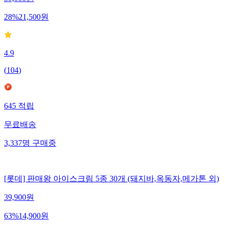
28
%
21,500
원
4.9
(
104
)
645
적립
무료배송
3,337
명
구매중
[롯데] 판매왕 아이스크림 5종 30개 (돼지바,옥동자,메가톤 외)
39,900
원
63
%
14,900
원