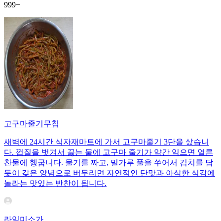
999+
고구마줄기무침
새벽에 24시간 식자재마트에 가서 고구마줄기 3단을 샀습니
다. 껍질을 벗겨서 끓는 물에 고구마 줄기가 약간 익으면 얼른
찬물에 헹굽니다. 물기를 짜고, 밀가루 풀을 쑤어서 김치를 담
듯이 갖은 양념으로 버무리면 자연적인 단맛과 아삭한 식감에
놀라는 맛있는 반찬이 됩니다.
라임미소가