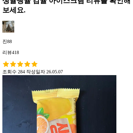
생귤탱귤 감귤 아이스크림 리뷰를 확인해
보세요.
진88
리뷰418
조회수 284
작성일자 26.05.07