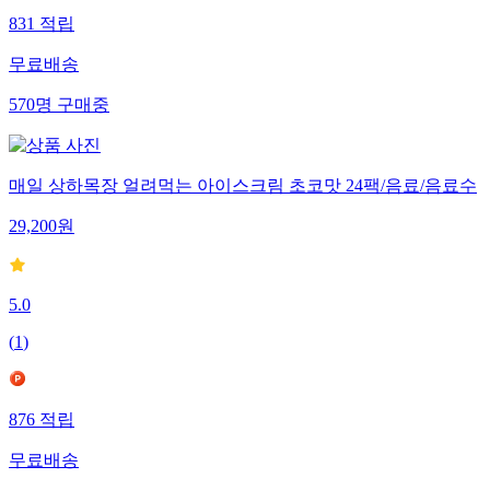
831
적립
무료배송
570
명
구매중
매일 상하목장 얼려먹는 아이스크림 초코맛 24팩/음료/음료수
29,200
원
5.0
(
1
)
876
적립
무료배송