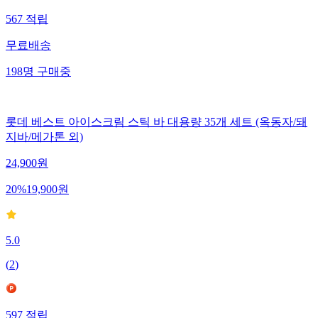
567
적립
무료배송
198
명
구매중
롯데 베스트 아이스크림 스틱 바 대용량 35개 세트 (옥동자/돼
지바/메가톤 외)
24,900
원
20
%
19,900
원
5.0
(
2
)