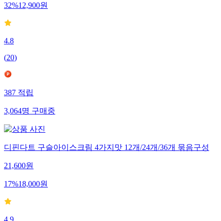
32
%
12,900
원
4.8
(
20
)
387
적립
3,064
명
구매중
디핀다트 구슬아이스크림 4가지맛 12개/24개/36개 묶음구성
21,600
원
17
%
18,000
원