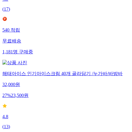
4.9
(
17
)
540
적립
무료배송
1,181
명
구매중
해태아이스 인기아이스크림 40개 골라담기 /누가바/바밤바
32,000
원
27
%
23,500
원
4.8
(
13
)