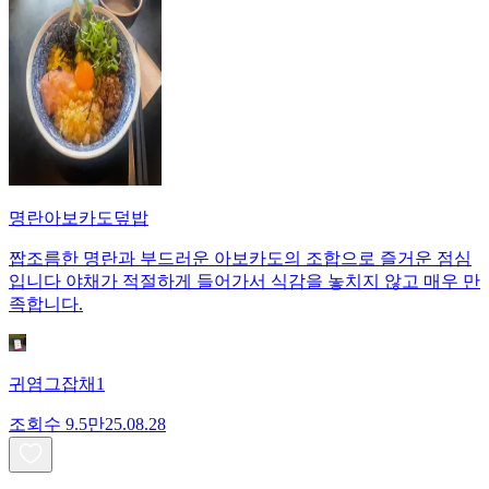
명란아보카도덮밥
짭조름한 명란과 부드러운 아보카도의 조합으로 즐거운 점심
입니다 야채가 적절하게 들어가서 식감을 놓치지 않고 매우 만
족합니다.
귀염그잡채1
조회수
9.5만
25.08.28