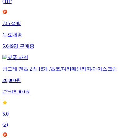
(
111
)
735
적립
무료배송
5,649
명
구매중
빙그레 엔초 2종 18개 /초코/디카페인커피/아이스크림
26,000
원
27
%
18,900
원
5.0
(
2
)