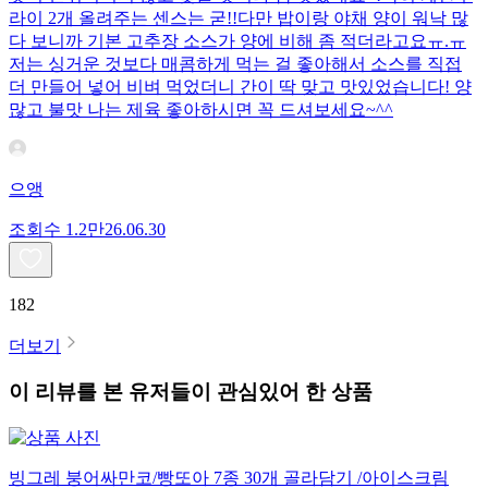
라이 2개 올려주는 센스는 굳!! ​다만 밥이랑 야채 양이 워낙 많
다 보니까 기본 고추장 소스가 양에 비해 좀 적더라고요ㅠ.ㅠ
저는 싱거운 것보다 매콤하게 먹는 걸 좋아해서 소스를 직접
더 만들어 넣어 비벼 먹었더니 간이 딱 맞고 맛있었습니다! 양
많고 불맛 나는 제육 좋아하시면 꼭 드셔보세요~^^
으앵
조회수
1.2만
26.06.30
182
더보기
이 리뷰를 본 유저들이 관심있어 한 상품
빙그레 붕어싸만코/빵또아 7종 30개 골라담기 /아이스크림