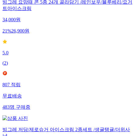
빙그레 요맘때 콘 5종 24개 골라담기 /레인보우/블루베리/요거
트아이스크림
34,000
원
21
%
26,900
원
5.0
(
2
)
807
적립
무료배송
483
명
구매중
빙그레 저당/제로슈거 아이스크림 2종세트 /생귤탱귤/더위사