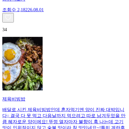
조회수
2,182
26.08.01
34
제육비빔밥
배달로 시킨 제육비빔밥인데 혼자먹기엔 양이 진짜 대박입니
다;; 결국 다 못 먹고 다음날까지 먹으려고 따로 남겨두었을 만
큼 혜자로운 양이에요! 뚜껑 열자마자 불향이 훅 나는데 고기
맛이 인위적이지 않고 숯불 맛이라 참 맛있네요~!특히 계란후