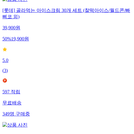
[롯데] 골라먹는 아이스크림 30개 세트 (찰떡아이스/월드콘/빠
삐코 외)
39,900
원
50
%
19,900
원
5.0
(
3
)
597
적립
무료배송
349
명
구매중