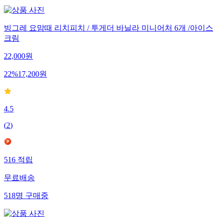
빙그레 요맘때 리치피치 / 투게더 바닐라 미니어처 6개 /아이스
크림
22,000
원
22
%
17,200
원
4.5
(
2
)
516
적립
무료배송
518
명
구매중