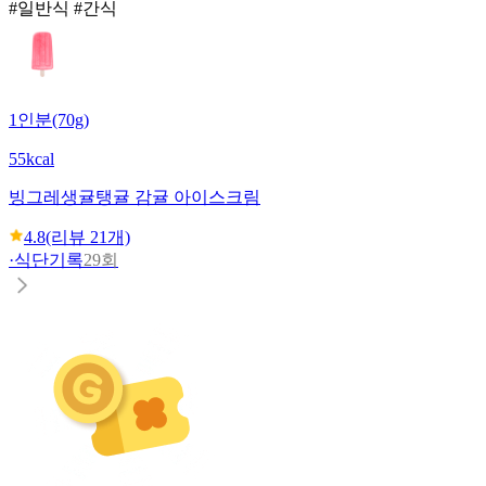
#일반식 #간식
1인분(70g)
55kcal
빙그레
생귤탱귤 감귤 아이스크림
4.8
(리뷰
21
개)
·
식단기록
29회