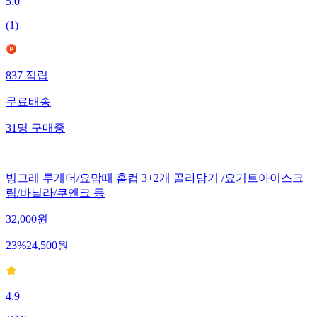
5.0
(
1
)
837
적립
무료배송
31
명
구매중
빙그레 투게더/요맘때 홈컵 3+2개 골라담기 /요거트아이스크
림/바닐라/쿠앤크 등
32,000
원
23
%
24,500
원
4.9