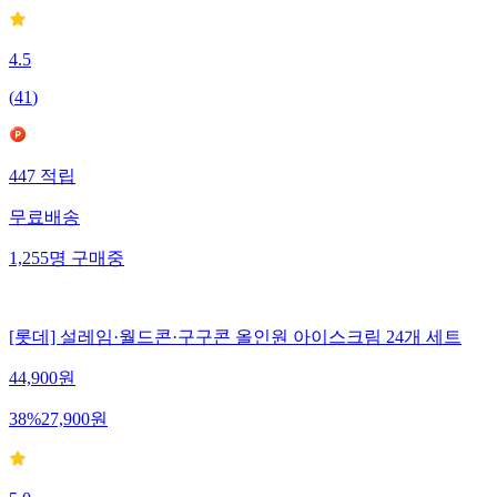
4.5
(
41
)
447
적립
무료배송
1,255
명
구매중
[롯데] 설레임·월드콘·구구콘 올인원 아이스크림 24개 세트
44,900
원
38
%
27,900
원