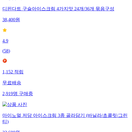
디핀다트 구슬아이스크림 4가지맛 24개/36개 묶음구성
38,400
원
4.9
(
58
)
1,152
적립
무료배송
2,919
명
구매중
마이노멀 저당 아이스크림 3종 골라담기 (바닐라/초콜릿/그린
티)