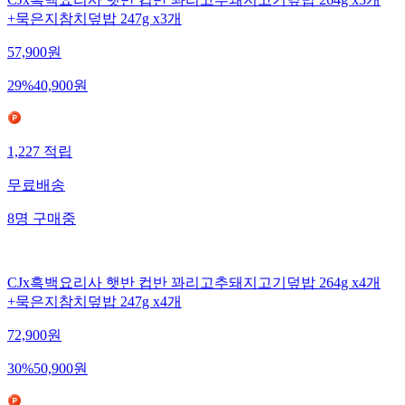
CJx흑백요리사 햇반 컵반 꽈리고추돼지고기덮밥 264g x3개
+묵은지참치덮밥 247g x3개
57,900
원
29
%
40,900
원
1,227
적립
무료배송
8
명
구매중
CJx흑백요리사 햇반 컵반 꽈리고추돼지고기덮밥 264g x4개
+묵은지참치덮밥 247g x4개
72,900
원
30
%
50,900
원