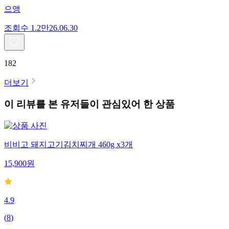
으앵
조회수
1.2만
26.06.30
182
더보기
이 리뷰를 본 유저들이 관심있어 한 상품
비비고 돼지고기김치찌개 460g x3개
15,900
원
4.9
(
8
)