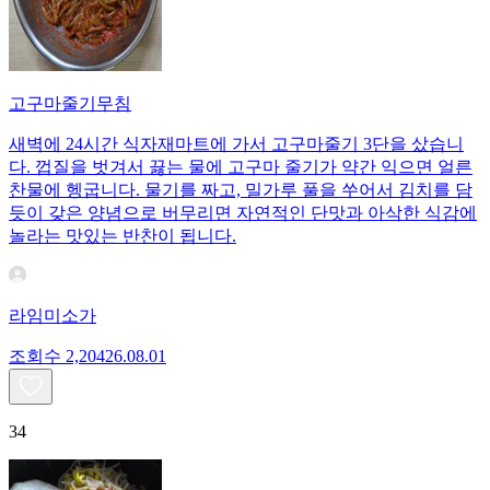
고구마줄기무침
새벽에 24시간 식자재마트에 가서 고구마줄기 3단을 샀습니
다. 껍질을 벗겨서 끓는 물에 고구마 줄기가 약간 익으면 얼른
찬물에 헹굽니다. 물기를 짜고, 밀가루 풀을 쑤어서 김치를 담
듯이 갖은 양념으로 버무리면 자연적인 단맛과 아삭한 식감에
놀라는 맛있는 반찬이 됩니다.
라임미소가
조회수
2,204
26.08.01
34