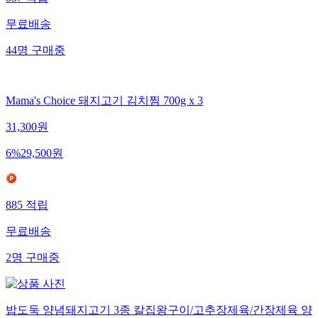
837
적립
무료배송
44
명
구매중
Mama's Choice 돼지고기 김치찜 700g x 3
31,300
원
6
%
29,500
원
885
적립
무료배송
2
명
구매중
밥도둑 양념돼지고기 3종 칼집왕구이/고추장제육/간장제육 양