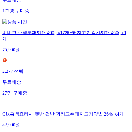
177
명
구매중
비비고 스팸부대찌개 460g x17개+돼지고기김치찌개 460g x1
개
75,900
원
2,277
적립
무료배송
27
명
구매중
CJx흑백요리사 햇반 컵반 꽈리고추돼지고기덮밥 264g x4개
42,900
원