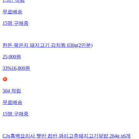
1,317
적립
무료배송
15
명
구매중
한돈 묵은지 돼지고기 김치찜 630g(2인분)
25,000
원
33
%
16,800
원
504
적립
무료배송
15
명
구매중