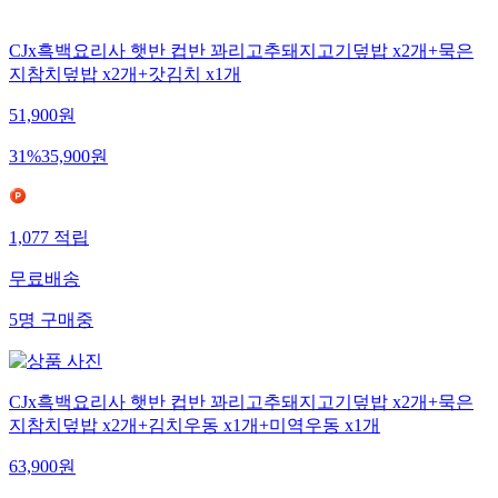
CJx흑백요리사 햇반 컵반 꽈리고추돼지고기덮밥 x2개+묵은
지참치덮밥 x2개+갓김치 x1개
51,900
원
31
%
35,900
원
1,077
적립
무료배송
5
명
구매중
CJx흑백요리사 햇반 컵반 꽈리고추돼지고기덮밥 x2개+묵은
지참치덮밥 x2개+김치우동 x1개+미역우동 x1개
63,900
원