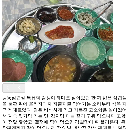
냉동삼겹살 특유의 감성이 제대로 살아있던 한 끼 얇은 삼겹살
을 불판 위에 올리자마자 지글지글 익어가는 소리부터 식욕 자
극 제대로였다. 겉은 바삭하게 익고 기름진 고소함은 살아있어
서 계속 젓가락 가는 맛. 김치랑 마늘 같이 구워 먹으니까 조합
이 정말 좋았고, 멜젓에 찍어 먹으면 감칠맛이 확 올라온다. 된
장찌개까지 같이 먹으니까 딱 옛날 냉삼집 감성 제대로 느껴졌