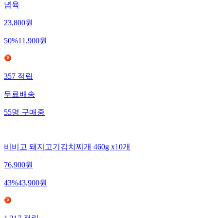
념육
23,800
원
50
%
11,900
원
357
적립
무료배송
55
명
구매중
비비고 돼지고기김치찌개 460g x10개
76,900
원
43
%
43,900
원