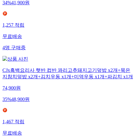
34
%
41,900
원
1,257
적립
무료배송
4
명
구매중
CJx흑백요리사 햇반 컵반 꽈리고추돼지고기덮밥 x2개+묵은
지참치덮밥 x2개+김치우동 x1개+미역우동 x1개+파김치 x1개
74,900
원
35
%
48,900
원
1,467
적립