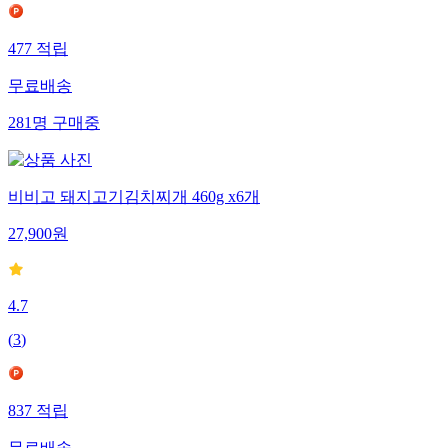
477
적립
무료배송
281
명
구매중
비비고 돼지고기김치찌개 460g x6개
27,900
원
4.7
(
3
)
837
적립
무료배송