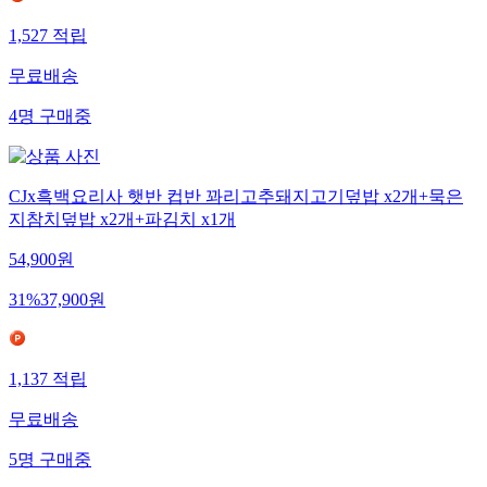
1,527
적립
무료배송
4
명
구매중
CJx흑백요리사 햇반 컵반 꽈리고추돼지고기덮밥 x2개+묵은
지참치덮밥 x2개+파김치 x1개
54,900
원
31
%
37,900
원
1,137
적립
무료배송
5
명
구매중