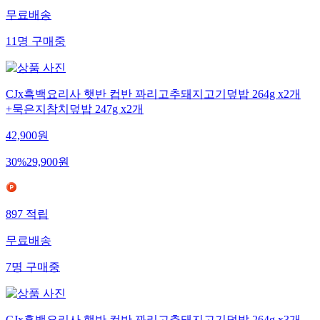
무료배송
11
명
구매중
CJx흑백요리사 햇반 컵반 꽈리고추돼지고기덮밥 264g x2개
+묵은지참치덮밥 247g x2개
42,900
원
30
%
29,900
원
897
적립
무료배송
7
명
구매중