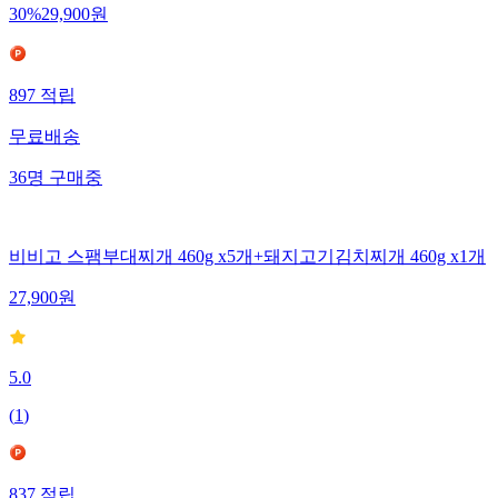
30
%
29,900
원
897
적립
무료배송
36
명
구매중
비비고 스팸부대찌개 460g x5개+돼지고기김치찌개 460g x1개
27,900
원
5.0
(
1
)