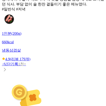
던 식사. 부담 없이 술 한잔 곁들이기 좋은 메뉴였다.
#일반식 #저녁
1인분(200g)
660kcal
냉동삼겹살
4.9
(리뷰
179
개)
·
식단기록
1천+