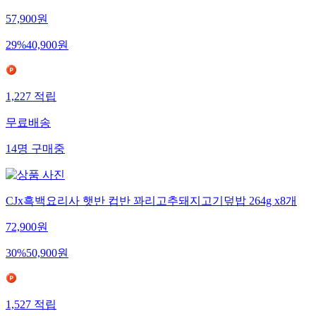
CJx흑백요리사 햇반 컵반 꽈리고추돼지고기덮밥 264g x6개
57,900
원
29
%
40,900
원
1,227
적립
무료배송
14
명
구매중
CJx흑백요리사 햇반 컵반 꽈리고추돼지고기덮밥 264g x8개
72,900
원
30
%
50,900
원
1,527
적립