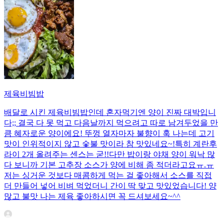
제육비빔밥
배달로 시킨 제육비빔밥인데 혼자먹기엔 양이 진짜 대박입니
다;; 결국 다 못 먹고 다음날까지 먹으려고 따로 남겨두었을 만
큼 혜자로운 양이에요! 뚜껑 열자마자 불향이 훅 나는데 고기
맛이 인위적이지 않고 숯불 맛이라 참 맛있네요~!특히 계란후
라이 2개 올려주는 센스는 굳!! ​다만 밥이랑 야채 양이 워낙 많
다 보니까 기본 고추장 소스가 양에 비해 좀 적더라고요ㅠ.ㅠ
저는 싱거운 것보다 매콤하게 먹는 걸 좋아해서 소스를 직접
더 만들어 넣어 비벼 먹었더니 간이 딱 맞고 맛있었습니다! 양
많고 불맛 나는 제육 좋아하시면 꼭 드셔보세요~^^