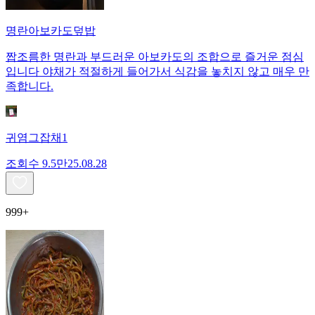
명란아보카도덮밥
짭조름한 명란과 부드러운 아보카도의 조합으로 즐거운 점심
입니다 야채가 적절하게 들어가서 식감을 놓치지 않고 매우 만
족합니다.
귀염그잡채1
조회수
9.5만
25.08.28
999+