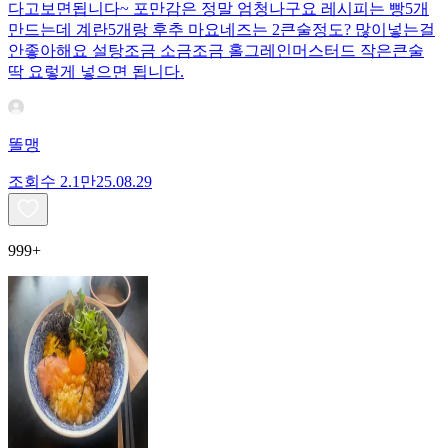
다고보면됩니다~ 포만감은 정말 엄청나구요 레시피는 빵5개
만드는데 계란5개랑 후추 마요네즈는 2큰술정도? 많이넣는걸
안좋아해요 설탕조금 소금조금 홀그레인머스터드 작은큰술
딱 요렇게 넣으면 됩니다.
똘맹
조회수
2.1만
25.08.29
999+