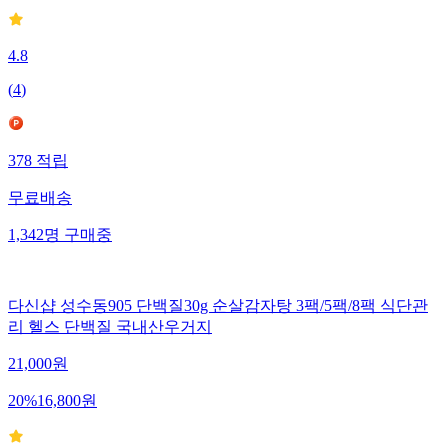
4.8
(
4
)
378
적립
무료배송
1,342
명
구매중
다신샵 성수동905 단백질30g 순살감자탕 3팩/5팩/8팩 식단관
리 헬스 단백질 국내산우거지
21,000
원
20
%
16,800
원