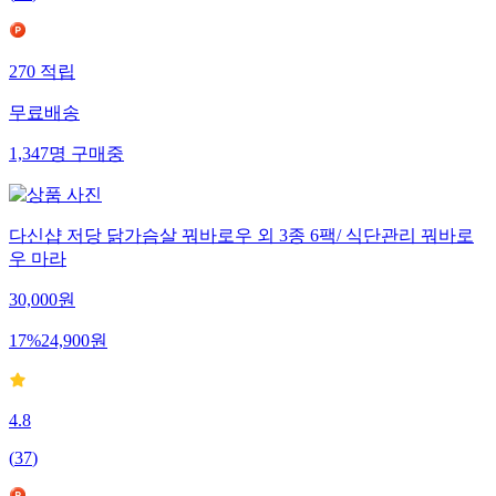
270
적립
무료배송
1,347
명
구매중
다신샵 저당 닭가슴살 꿔바로우 외 3종 6팩/ 식단관리 꿔바로
우 마라
30,000
원
17
%
24,900
원
4.8
(
37
)