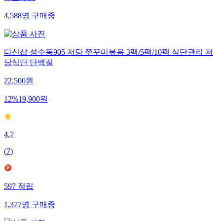
4,588
명
구매중
다신샵 성수동905 저당 쭈꾸미볶음 3팩/5팩/10팩 식단관리 저
당식단 단백질
22,500
원
12
%
19,900
원
4.7
(
7
)
597
적립
1,377
명
구매중