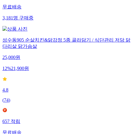
무료배송
3,181
명
구매중
성수동905 순살치킨&닭강정 5종 골라담기 / 식단관리 저당 닭
다리살 닭가슴살
25,000
원
12
%
21,900
원
4.8
(
74
)
657
적립
무료배송