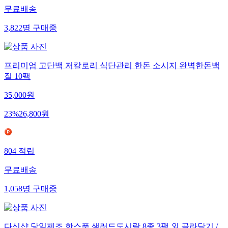
무료배송
3,822
명
구매중
프리미엄 고단백 저칼로리 식단관리 한돈 소시지 완벽한돈백
질 10팩
35,000
원
23
%
26,800
원
804
적립
무료배송
1,058
명
구매중
다신샵 당일제조 한스푼 샐러드도시락 8종 3팩 외 골라담기 /