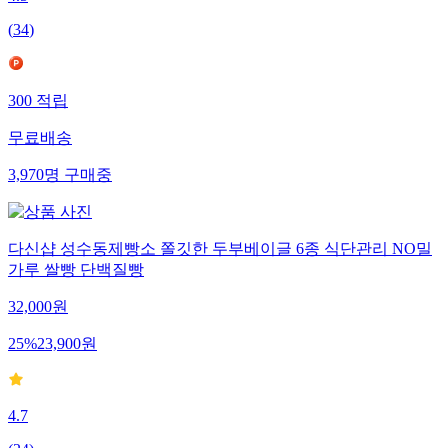
(
34
)
300
적립
무료배송
3,970
명
구매중
다신샵 성수동제빵소 쫄깃한 두부베이글 6종 식단관리 NO밀
가루 쌀빵 단백질빵
32,000
원
25
%
23,900
원
4.7