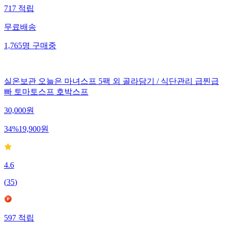
717
적립
무료배송
1,765
명
구매중
실온보관 오늘은 마녀스프 5팩 외 골라담기 / 식단관리 급찐급
빠 토마토스프 호박스프
30,000
원
34
%
19,900
원
4.6
(
35
)
597
적립