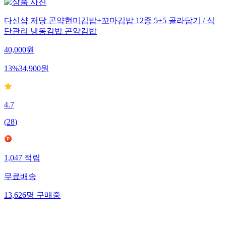
다신샵 저당 곤약현미김밥+꼬마김밥 12종 5+5 골라담기 / 식
단관리 냉동김밥 곤약김밥
40,000
원
13
%
34,900
원
4.7
(
28
)
1,047
적립
무료배송
13,626
명
구매중