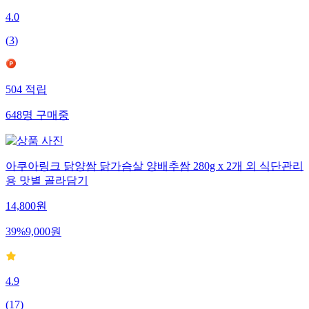
4.0
(
3
)
504
적립
648
명
구매중
아쿠아링크 닭양쌈 닭가슴살 양배추쌈 280g x 2개 외 식단관리
용 맛별 골라담기
14,800
원
39
%
9,000
원
4.9
(
17
)