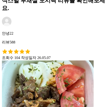
식스밀 부채살 도시락 리뷰를 확인해보세
요.
안녕22
리뷰588
조회수 104
작성일자 26.05.07