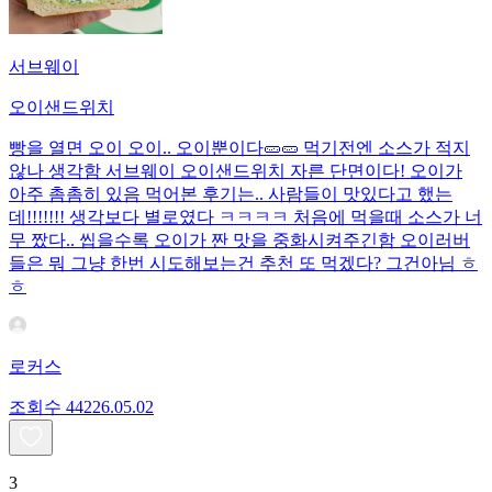
서브웨이
오이샌드위치
빵을 열면 오이 오이.. 오이뿐이다🥒🥒 먹기전엔 소스가 적지
않나 생각함 서브웨이 오이샌드위치 자른 단면이다! 오이가
아주 촘촘히 있음 먹어본 후기는.. 사람들이 맛있다고 했는
데!!!!!!! 생각보다 별로였다 ㅋㅋㅋㅋ 처음에 먹을때 소스가 너
무 짰다.. 씹을수록 오이가 짠 맛을 중화시켜주긴함 오이러버
들은 뭐 그냥 한번 시도해보는건 추천 또 먹겠다? 그건아님 ㅎ
ㅎ
로커스
조회수
442
26.05.02
3