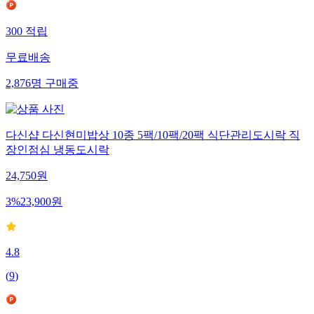
300
적립
무료배송
2,876
명
구매중
다신샵 다신현미밥상 10종 5팩/10팩/20팩 식단관리도시락 직
장인점심 냉동도시락
24,750
원
3
%
23,900
원
4.8
(
9
)