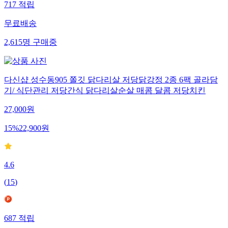
717
적립
무료배송
2,615
명
구매중
다신샵 성수동905 쫄깃 닭다리살 저당닭강정 2종 6팩 골라담
기/ 식단관리 저당간식 닭다리살순살 매콤 달콤 저당치킨
27,000
원
15
%
22,900
원
4.6
(
15
)
687
적립