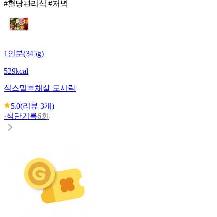
#혈당관리식 #저녁
1인분(345g)
529kcal
식스밀
부채살 도시락
5.0
(리뷰
3
개)
·
식단기록
6회