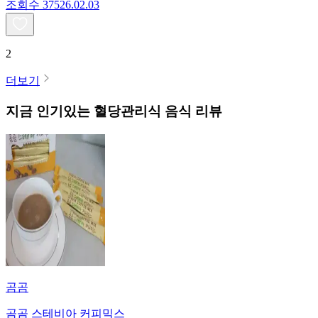
조회수
375
26.02.03
2
더보기
지금 인기있는
혈당관리식
음식 리뷰
곰곰
곰곰 스테비아 커피믹스