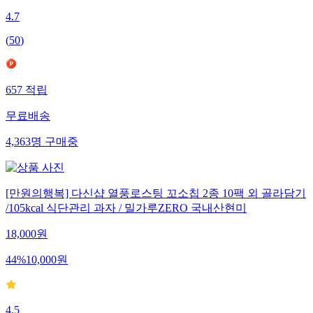
4.7
(
50
)
657
적립
무료배송
4,363
명
구매중
[만원의행복] 다신샵 열풍로스팅 꼬소칩 2종 10팩 외 골라담기
/105kcal 식단관리 과자 / 밀가루ZERO 국내산현미
18,000
원
44
%
10,000
원
4.5