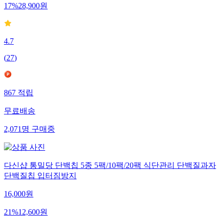
17
%
28,900
원
4.7
(
27
)
867
적립
무료배송
2,071
명
구매중
다신샵 통밀당 단백칩 5종 5팩/10팩/20팩 식단관리 단백질과자
단백질칩 입터짐방지
16,000
원
21
%
12,600
원