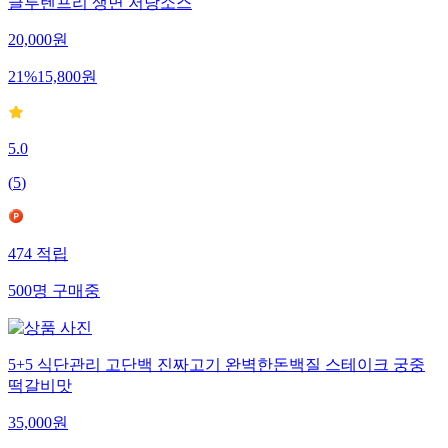
글루텐프리 생면 저당소스
20,000
원
21
%
15,800
원
5.0
(
5
)
474
적립
500
명
구매중
5+5 식단관리 고단백 진짜고기 완벽한돈백질 스테이크 궁중
떡갈비맛
35,000
원