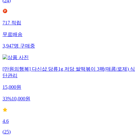
(
24
)
717
적립
무료배송
3,947
명
구매중
[만원의행복] 다신샵 당류1g 저당 쌀떡볶이 3팩(매콤/로제) 식
단관리
15,000
원
33
%
10,000
원
4.6
(
25
)