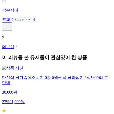
짱수지니
조회수
652
26.08.01
9
더보기
이 리뷰를 본 유저들이 관심있어 한 상품
다신샵 닭가슴살소시지 6종 6팩+6팩 골라담기 / 식단관리 고
단백
30,000
원
27
%
21,900
원