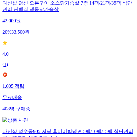
다신샵 닭신 오븐구이 소스닭가슴살 7종 14팩/21팩/35팩 식단
관리 단백질 냉동닭가슴살
42,000
원
20
%
33,500
원
4.0
(
1
)
1,005
적립
무료배송
408
명
구매중
다신샵 성수동905 저당 흑미비빔냉면 5팩/10팩/15팩 식단관리