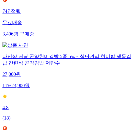
747
적립
무료배송
3,406
명
구매중
다신샵 저당 곤약현미김밥 5종 5팩~ 식단관리 현미밥 냉동김
밥 간편식 곤약김밥 저탄수
27,000
원
11
%
23,900
원
4.8
(
18
)