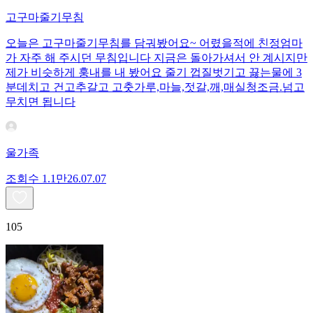
고구마줄기무침
오늘은 고구마줄기무침를 담궈봤어요~ 어렸을적에 친정엄마
가 자주 해 주시던 무침입니다 지금은 돌아가셔서 안 계시지만
제가 비슷하게 훙내를 내 봤어요 줄기 껍질벗기고 끓는물에 3
분데치고 건고추갈고 고춧가루,마늘,젓갈,깨,매실청조금.넘고
무치면 됩니다
울가족
조회수
1.1만
26.07.07
105