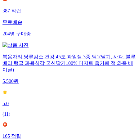
387
적립
무료배송
204
명
구매중
복음자리 당류감소 건강 45도 과일잼 3종 택1(딸기, 사과, 블루
베리 탱글 과육식감 국산딸기100% 디저트 홈카페 잼 와플 베
이글)
5,500
원
5.0
(
11
)
165
적립