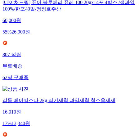
[네이처드림] 퓨어 블루베리 퓨레 100 20gx14포 4박스 /생과일
100%/한포40알/청정호주산
60,000
원
55
%
26,900
원
807
적립
무료배송
62
명
구매중
감동 베이킹소다 2kg 식기세척 과일세척 청소용세제
16,010
원
17
%
13,340
원