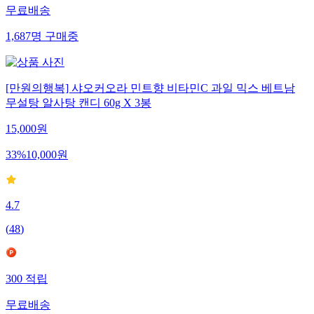
무료배송
1,687
명
구매중
[만원의행복] 샤오커오라 민트향 비타민C 과일 믹스 베트남
무설탕 알사탕 캔디 60g X 3봉
15,000
원
33
%
10,000
원
4.7
(
48
)
300
적립
무료배송