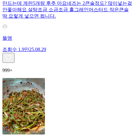
만드는데 계란5개랑 후추 마요네즈는 2큰술정도? 많이넣는걸
안좋아해요 설탕조금 소금조금 홀그레인머스터드 작은큰술
딱 요렇게 넣으면 됩니다.
똘맹
조회수
1.9만
25.08.29
999+