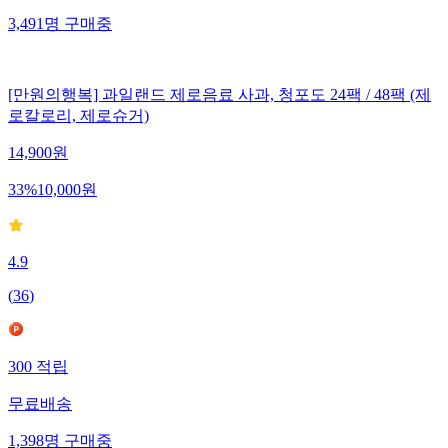
3,491
명
구매중
[만원의행복] 과일랜드 제로음료 사과, 청포도 24팩 / 48팩 (제
로칼로리, 제로슈거)
14,900
원
33
%
10,000
원
4.9
(
36
)
300
적립
무료배송
1,398
명
구매중