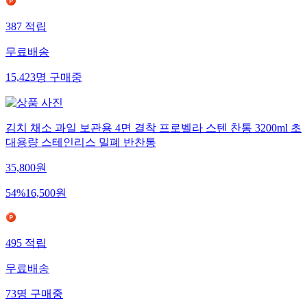
387
적립
무료배송
15,423
명
구매중
김치 채소 과일 보관용 4면 결착 프로벨라 스텐 찬통 3200ml 초
대용량 스테인리스 밀폐 반찬통
35,800
원
54
%
16,500
원
495
적립
무료배송
73
명
구매중