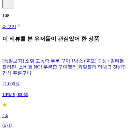
168
더보기
이 리뷰를 본 유저들이 관심있어 한 상품
[품질보장] 소휘 고농축 푸룬 구미 1박스 (30포) 구성 / 말티톨,
젤라틴, 소비톨 NO! 푸룬즙 구미젤리 과일젤리 역대급 갓변템
간식 푸룬구미
21,000
원
10
%
19,000
원
4.6
(
671
)