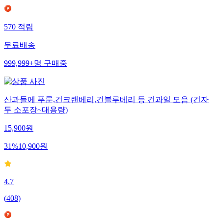
570
적립
무료배송
999,999+
명
구매중
산과들에 푸룬,건크랜베리,건블루베리 등 건과일 모음 (건자
두 소포장~대용량)
15,900
원
31
%
10,900
원
4.7
(
408
)