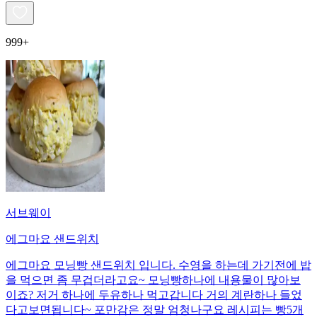
999+
서브웨이
에그마요 샌드위치
에그마요 모닝빵 샌드위치 입니다. 수영을 하는데 가기전에 밥
을 먹으면 좀 무겁더라고요~ 모닝빵하나에 내용물이 많아보
이죠? 저거 하나에 두유하나 먹고갑니다 거의 계란하나 들었
다고보면됩니다~ 포만감은 정말 엄청나구요 레시피는 빵5개