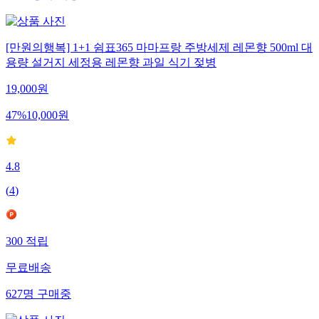
[만원의행복] 1+1 쉼표365 마마프랑 주방세제 레몬향 500ml 대
용량 설거지 세정용 레몬향 과일 식기 젖병
19,000
원
47
%
10,000
원
4.8
(
4
)
300
적립
무료배송
627
명
구매중