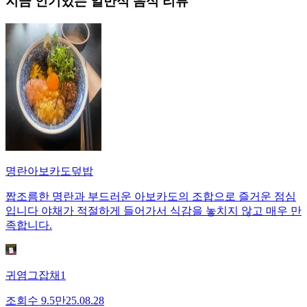
지금 인기있는
일반식
음식 리뷰
명란아보카도덮밥
짭조름한 명란과 부드러운 아보카도의 조합으로 즐거운 점심
입니다 야채가 적절하게 들어가서 식감을 놓치지 않고 매우 만
족합니다.
귀염그잡채1
조회수
9.5만
25.08.28