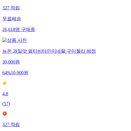
327
적립
무료배송
26,618
명
구매중
뉴온 과일맛 멀티비타민미네랄 구미젤리 80정
30,000
원
64
%
10,900
원
4.8
(
57
)
327
적립