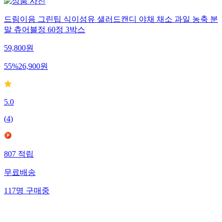
드림이음 그린팁 식이섬유 샐러드캔디 야채 채소 과일 농축 분
말 츄어블정 60정 3박스
59,800
원
55
%
26,900
원
5.0
(
4
)
807
적립
무료배송
117
명
구매중