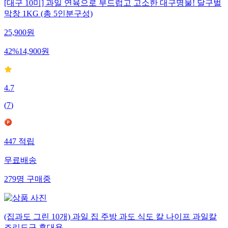
[대구 10미] 과일 연육으로 부드럽고 고소한 대구명물! 달구벌
막창 1KG (총 5인분구성)
25,900
원
42
%
14,900
원
4.7
(
7
)
447
적립
무료배송
279
명
구매중
(집과도 그린 10개) 과일 집 주방 과도 식도 칼 나이프 과일칼