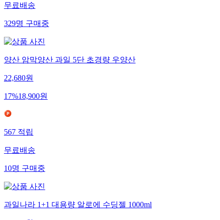
무료배송
329
명
구매중
양산 암막양산 과일 5단 초경량 우양산
22,680
원
17
%
18,900
원
567
적립
무료배송
10
명
구매중
과일나라 1+1 대용량 알로에 수딩젤 1000ml