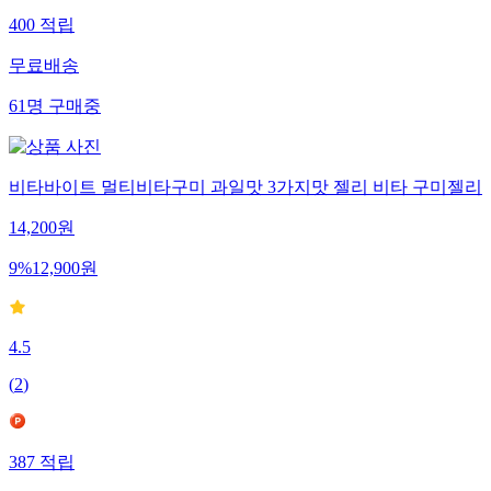
400
적립
무료배송
61
명
구매중
비타바이트 멀티비타구미 과일맛 3가지맛 젤리 비타 구미젤리
14,200
원
9
%
12,900
원
4.5
(
2
)
387
적립