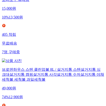
조리도구 휴대용
15,000
원
10
%
13,500
원
405
적립
무료배송
7
명
구매중
브로덴하우스 스텐 클린업볼 8L / 설거지통 스텐설거지통 싱
크대설거지통 캠핑설거지통 사각설거지통 수저설거지통 야채
세척볼 세척볼 과일세척볼
49,000
원
74
%
12,900
원