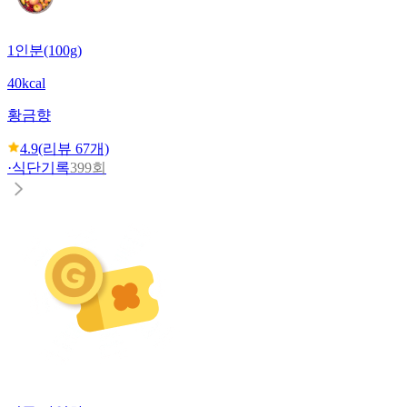
1인분(100g)
40kcal
황금향
4.9
(리뷰
67
개)
·
식단기록
399회