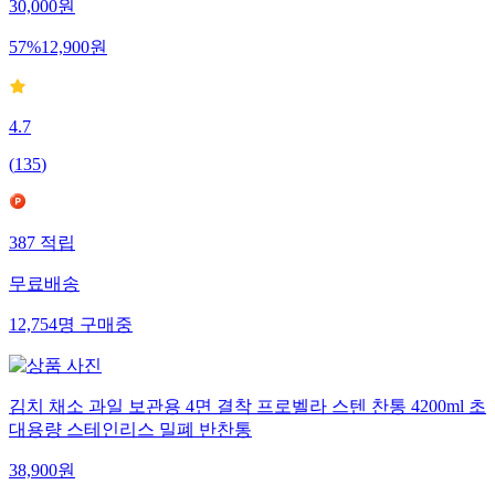
30,000
원
57
%
12,900
원
4.7
(
135
)
387
적립
무료배송
12,754
명
구매중
김치 채소 과일 보관용 4면 결착 프로벨라 스텐 찬통 4200ml 초
대용량 스테인리스 밀폐 반찬통
38,900
원