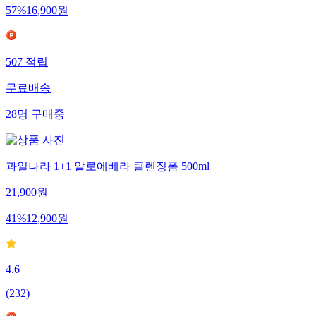
57
%
16,900
원
507
적립
무료배송
28
명
구매중
과일나라 1+1 알로에베라 클렌징폼 500ml
21,900
원
41
%
12,900
원
4.6
(
232
)