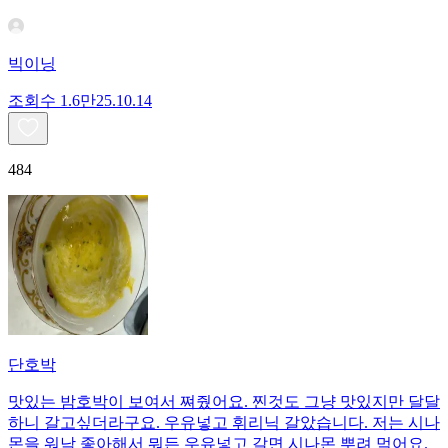
빅이닝
조회수
1.6만
25.10.14
484
단호박
맛있는 밤호박이 보여서 쪄줬어요. 찐것도 그냥 맛있지만 달달
하니 갈고싶더라구요. 우유넣고 휘리닉 갈았습니다. 저는 시나
몬을 워낙 좋아해서 뭐든 우유넣고 갈면 시나몬 뿌려 먹어요.