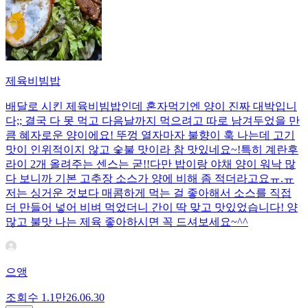
제육비빔밥
배달로 시킨 제육비빔밥인데 혼자먹기엔 양이 진짜 대박입니
다;; 결국 다 못 먹고 다음날까지 먹으려고 따로 남겨두었을 만
큼 혜자로운 양이에요! 뚜껑 열자마자 불향이 훅 나는데 고기
맛이 인위적이지 않고 숯불 맛이라 참 맛있네요~!특히 계란후
라이 2개 올려주는 센스는 굳!! ​다만 밥이랑 야채 양이 워낙 많
다 보니까 기본 고추장 소스가 양에 비해 좀 적더라고요ㅠ.ㅠ
저는 싱거운 것보다 매콤하게 먹는 걸 좋아해서 소스를 직접
더 만들어 넣어 비벼 먹었더니 간이 딱 맞고 맛있었습니다! 양
많고 불맛 나는 제육 좋아하시면 꼭 드셔보세요~^^
으앵
조회수
1.1만
26.06.30