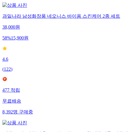
과일나라 남성화장품 네오니스 바이옴 스킨케어 2종 세트
38,000
원
58
%
15,900
원
4.6
(
122
)
477
적립
무료배송
8,392
명
구매중