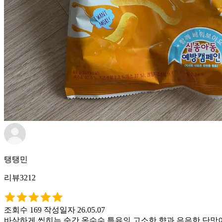
탱탱민
리뷰3212
조회수 169
작성일자 26.05.07
바삭하게 씹히는 순간 옥수수 특유의 고소한 향과 은은한 단맛