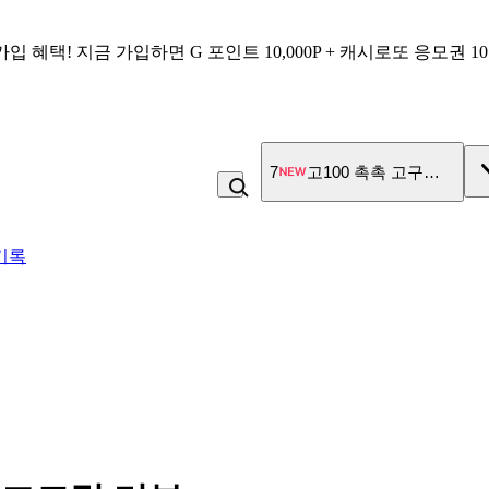
가입 혜택!
지금 가입하면
G 포인트 10,000P + 캐시로또 응모권 1
7
고100 촉촉 고구마 스틱
기록