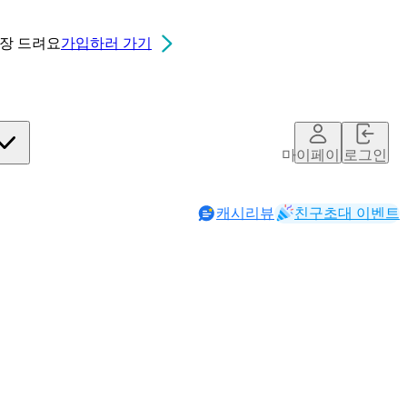
0장
드려요
가입하러 가기
마이페이지
로그인
캐시리뷰
친구초대 이벤트