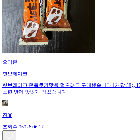
오리온
핫브레이크
핫브레이크 쫀득쿠키맛을 먹으려고 구매했습니다 1개당 38g, 175kc
소한 맛에 맛있게 먹었습니다
진88
조회수
969
26.06.17