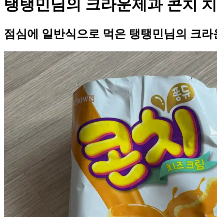
탱탱민님의 크라운제과 콘치 
점심에 일반식으로 먹은 탱탱민님의 크라