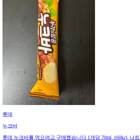
롯데
누크바
롯데 누크바를 먹으려고 구매했습니다 1개당 70ml, 160kcl, 나