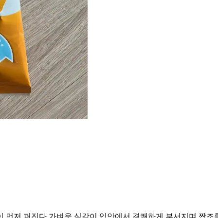
이 먼저 퍼진다 가벼운 식감이 입안에서 경쾌하게 부서지며 짭조