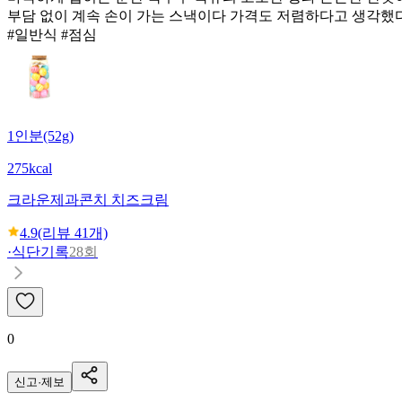
부담 없이 계속 손이 가는 스낵이다 가격도 저렴하다고 생각했
#일반식 #점심
1인분(52g)
275kcal
크라운제과
콘치 치즈크림
4.9
(리뷰
41
개)
·
식단기록
28회
0
신고·제보