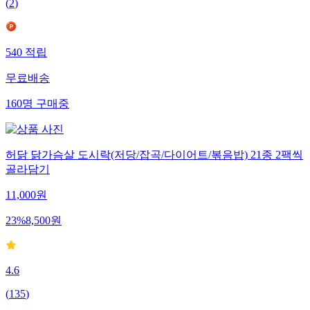
(
2
)
540
적립
무료배송
160
명
구매중
허닭 닭가슴살 도시락(저당/잡곡/다이어트/볶음밥) 21종 2팩씩
골라담기
11,000
원
23
%
8,500
원
4.6
(
135
)