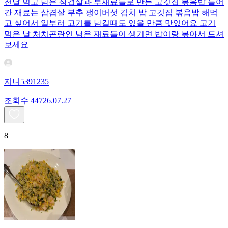
전날 먹고 남은 삼겹살과 부재료들로 만든 고깃집 볶음밥 들어
간 재료는 삼겹살 부추 팽이버섯 김치 밥 고깃집 볶음밥 해먹
고 싶어서 일부러 고기를 남길때도 있을 만큼 맛있어요 고기
먹은 날 처치곤란인 남은 재료들이 생기면 밥이랑 볶아서 드셔
보세요
지니5391235
조회수
447
26.07.27
8