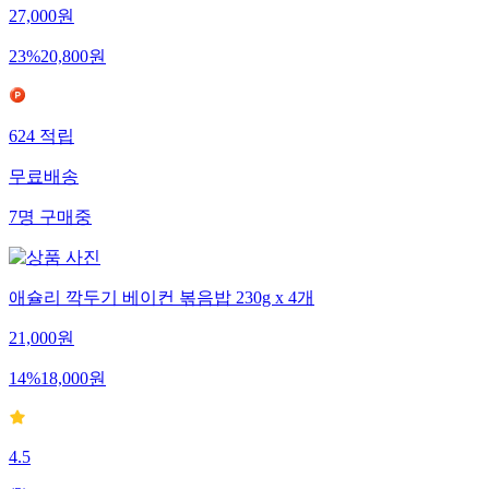
27,000
원
23
%
20,800
원
624
적립
무료배송
7
명
구매중
애슐리 깍두기 베이컨 볶음밥 230g x 4개
21,000
원
14
%
18,000
원
4.5