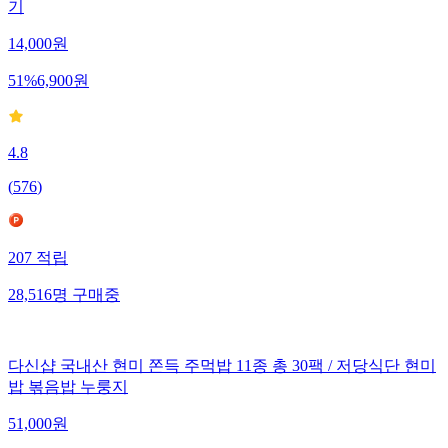
기
14,000
원
51
%
6,900
원
4.8
(
576
)
207
적립
28,516
명
구매중
다신샵 국내산 현미 쫀득 주먹밥 11종 총 30팩 / 저당식단 현미
밥 볶음밥 누룽지
51,000
원