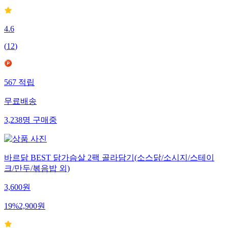
4.6
(
12
)
567
적립
무료배송
3,238
명
구매중
바르닭 BEST 닭가슴살 2팩 골라담기(소스닭/소시지/스테이
크/만두/볶음밥 외)
3,600
원
19
%
2,900
원