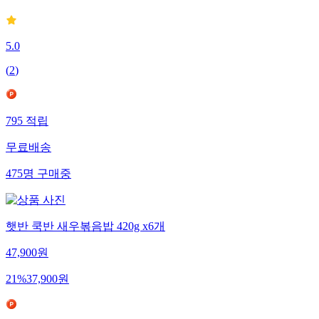
5.0
(
2
)
795
적립
무료배송
475
명
구매중
햇반 쿡반 새우볶음밥 420g x6개
47,900
원
21
%
37,900
원