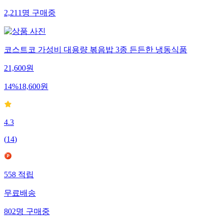
2,211
명
구매중
코스트코 가성비 대용량 볶음밥 3종 든든한 냉동식품
21,600
원
14
%
18,600
원
4.3
(
14
)
558
적립
무료배송
802
명
구매중