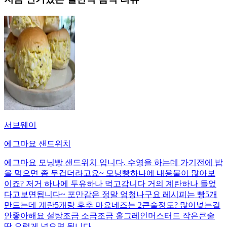
서브웨이
에그마요 샌드위치
에그마요 모닝빵 샌드위치 입니다. 수영을 하는데 가기전에 밥
을 먹으면 좀 무겁더라고요~ 모닝빵하나에 내용물이 많아보
이죠? 저거 하나에 두유하나 먹고갑니다 거의 계란하나 들었
다고보면됩니다~ 포만감은 정말 엄청나구요 레시피는 빵5개
만드는데 계란5개랑 후추 마요네즈는 2큰술정도? 많이넣는걸
안좋아해요 설탕조금 소금조금 홀그레인머스터드 작은큰술
딱 요렇게 넣으면 됩니다.