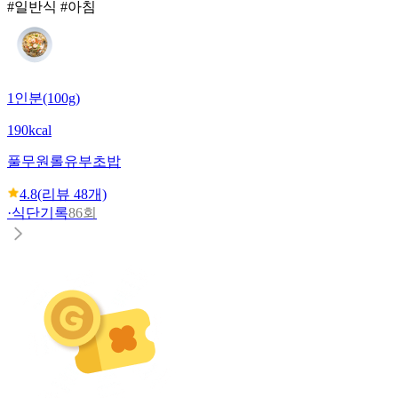
#일반식 #아침
1인분(100g)
190kcal
풀무원
롤유부초밥
4.8
(리뷰
48
개)
·
식단기록
86회