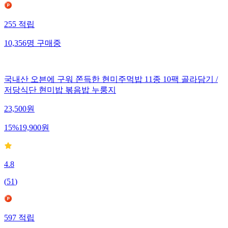
255
적립
10,356
명
구매중
국내산 오븐에 구워 쫀득한 현미주먹밥 11종 10팩 골라담기 /
저당식단 현미밥 볶음밥 누룽지
23,500
원
15
%
19,900
원
4.8
(
51
)
597
적립