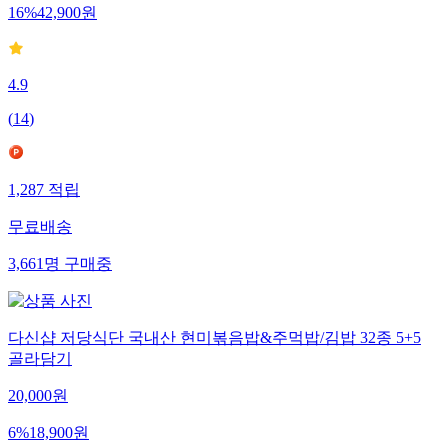
16
%
42,900
원
4.9
(
14
)
1,287
적립
무료배송
3,661
명
구매중
다신샵 저당식단 국내산 현미볶음밥&주먹밥/김밥 32종 5+5
골라담기
20,000
원
6
%
18,900
원