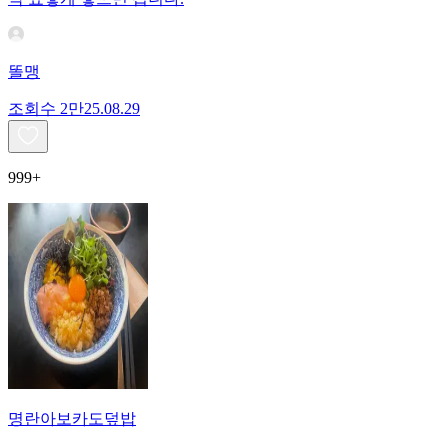
똘맹
조회수
2만
25.08.29
999+
명란아보카도덮밥