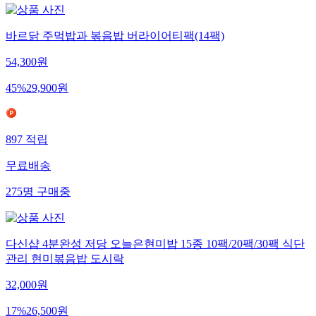
바르닭 주먹밥과 볶음밥 버라이어티팩(14팩)
54,300
원
45
%
29,900
원
897
적립
무료배송
275
명
구매중
다신샵 4분완성 저당 오늘은현미밥 15종 10팩/20팩/30팩 식단
관리 현미볶음밥 도시락
32,000
원
17
%
26,500
원