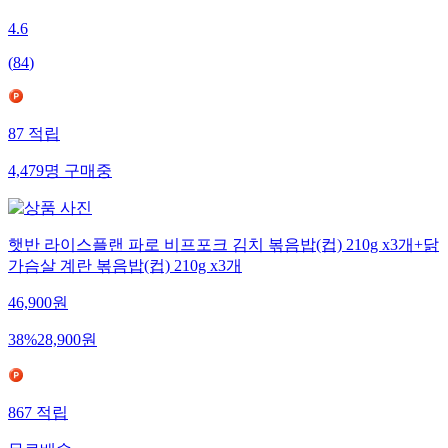
4.6
(
84
)
87
적립
4,479
명
구매중
햇반 라이스플랜 파로 비프포크 김치 볶음밥(컵) 210g x3개+닭
가슴살 계란 볶음밥(컵) 210g x3개
46,900
원
38
%
28,900
원
867
적립