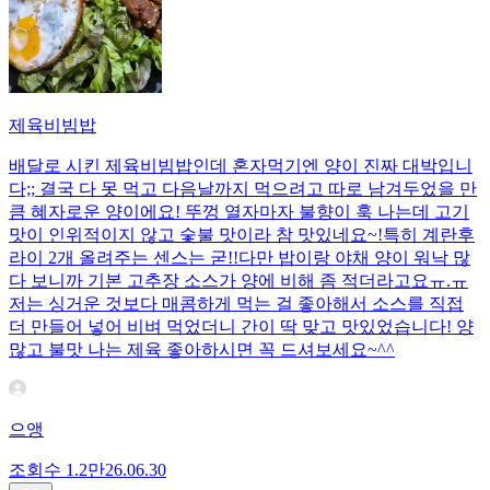
제육비빔밥
배달로 시킨 제육비빔밥인데 혼자먹기엔 양이 진짜 대박입니
다;; 결국 다 못 먹고 다음날까지 먹으려고 따로 남겨두었을 만
큼 혜자로운 양이에요! 뚜껑 열자마자 불향이 훅 나는데 고기
맛이 인위적이지 않고 숯불 맛이라 참 맛있네요~!특히 계란후
라이 2개 올려주는 센스는 굳!! ​다만 밥이랑 야채 양이 워낙 많
다 보니까 기본 고추장 소스가 양에 비해 좀 적더라고요ㅠ.ㅠ
저는 싱거운 것보다 매콤하게 먹는 걸 좋아해서 소스를 직접
더 만들어 넣어 비벼 먹었더니 간이 딱 맞고 맛있었습니다! 양
많고 불맛 나는 제육 좋아하시면 꼭 드셔보세요~^^
으앵
조회수
1.2만
26.06.30