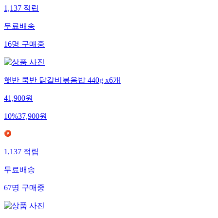
1,137
적립
무료배송
16
명
구매중
햇반 쿡반 닭갈비볶음밥 440g x6개
41,900
원
10
%
37,900
원
1,137
적립
무료배송
67
명
구매중