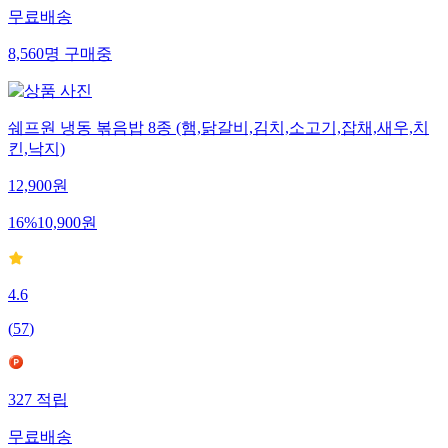
무료배송
8,560
명
구매중
쉐프원 냉동 볶음밥 8종 (햄,닭갈비,김치,소고기,잡채,새우,치
킨,낙지)
12,900
원
16
%
10,900
원
4.6
(
57
)
327
적립
무료배송