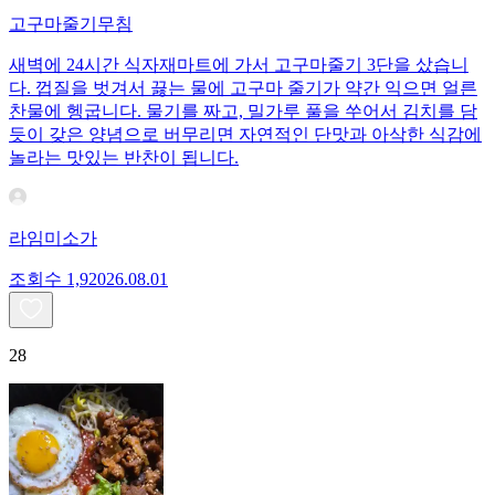
고구마줄기무침
새벽에 24시간 식자재마트에 가서 고구마줄기 3단을 샀습니
다. 껍질을 벗겨서 끓는 물에 고구마 줄기가 약간 익으면 얼른
찬물에 헹굽니다. 물기를 짜고, 밀가루 풀을 쑤어서 김치를 담
듯이 갖은 양념으로 버무리면 자연적인 단맛과 아삭한 식감에
놀라는 맛있는 반찬이 됩니다.
라임미소가
조회수
1,920
26.08.01
28