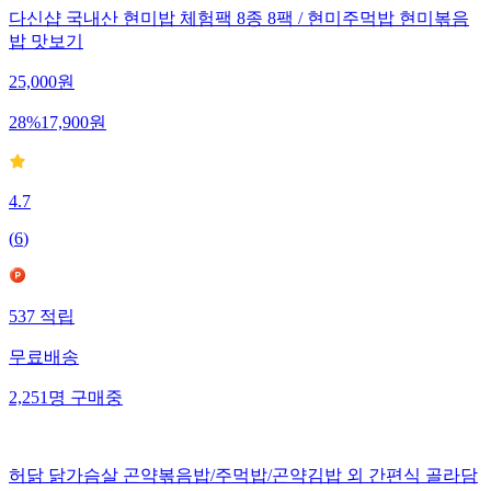
다신샵 국내산 현미밥 체험팩 8종 8팩 / 현미주먹밥 현미볶음
밥 맛보기
25,000
원
28
%
17,900
원
4.7
(
6
)
537
적립
무료배송
2,251
명
구매중
허닭 닭가슴살 곤약볶음밥/주먹밥/곤약김밥 외 간편식 골라담