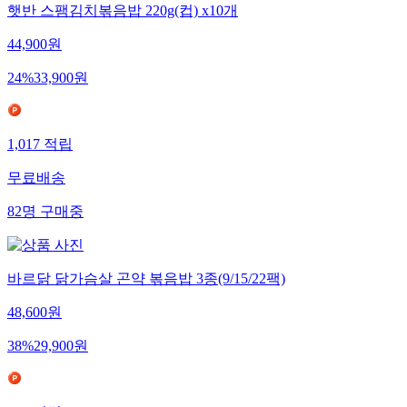
햇반 스팸김치볶음밥 220g(컵) x10개
44,900
원
24
%
33,900
원
1,017
적립
무료배송
82
명
구매중
바르닭 닭가슴살 곤약 볶음밥 3종(9/15/22팩)
48,600
원
38
%
29,900
원