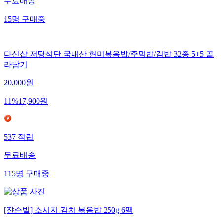
무료배송
15
명
구매중
다신샵 저당식단 국내산 현미볶음밥/주먹밥/김밥 32종 5+5 골
라담기
20,000
원
11
%
17,900
원
537
적립
무료배송
115
명
구매중
[쟌슨빌] 소시지 김치 볶음밥 250g 6팩