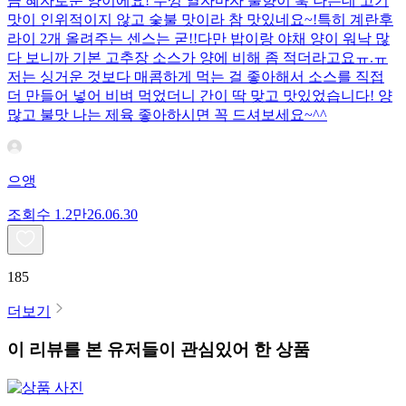
큼 혜자로운 양이에요! 뚜껑 열자마자 불향이 훅 나는데 고기
맛이 인위적이지 않고 숯불 맛이라 참 맛있네요~!특히 계란후
라이 2개 올려주는 센스는 굳!! ​다만 밥이랑 야채 양이 워낙 많
다 보니까 기본 고추장 소스가 양에 비해 좀 적더라고요ㅠ.ㅠ
저는 싱거운 것보다 매콤하게 먹는 걸 좋아해서 소스를 직접
더 만들어 넣어 비벼 먹었더니 간이 딱 맞고 맛있었습니다! 양
많고 불맛 나는 제육 좋아하시면 꼭 드셔보세요~^^
으앵
조회수
1.2만
26.06.30
185
더보기
이 리뷰를 본 유저들이 관심있어 한 상품