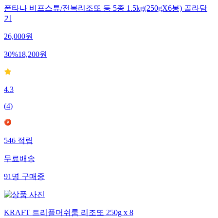
폰타나 비프스튜/전복리조또 등 5종 1.5kg(250gX6봉) 골라담
기
26,000
원
30
%
18,200
원
4.3
(
4
)
546
적립
무료배송
91
명
구매중
KRAFT 트리플머쉬룸 리조또 250g x 8