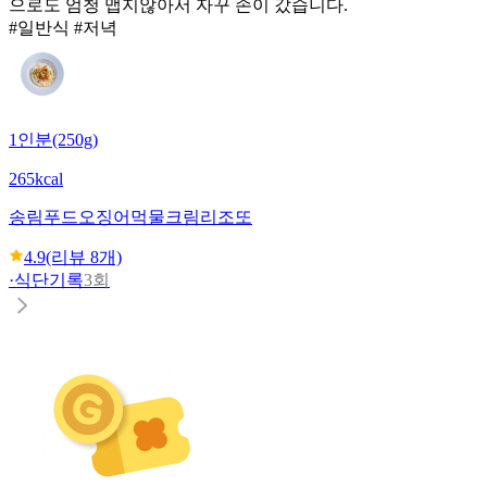
으로도 엄청 맵지않아서 자꾸 손이 갔습니다.
#일반식 #저녁
1인분(250g)
265kcal
송림푸드
오징어먹물크림리조또
4.9
(리뷰
8
개)
·
식단기록
3회