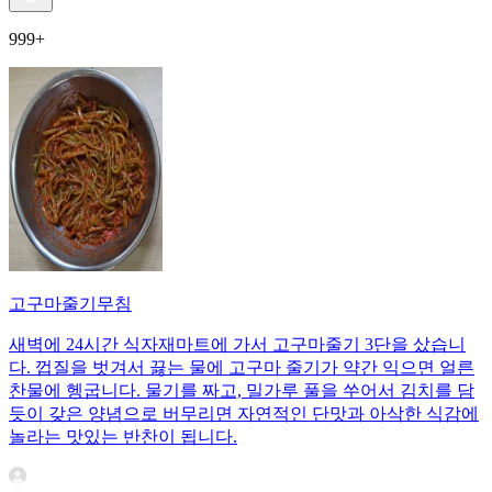
999+
고구마줄기무침
새벽에 24시간 식자재마트에 가서 고구마줄기 3단을 샀습니
다. 껍질을 벗겨서 끓는 물에 고구마 줄기가 약간 익으면 얼른
찬물에 헹굽니다. 물기를 짜고, 밀가루 풀을 쑤어서 김치를 담
듯이 갖은 양념으로 버무리면 자연적인 단맛과 아삭한 식감에
놀라는 맛있는 반찬이 됩니다.