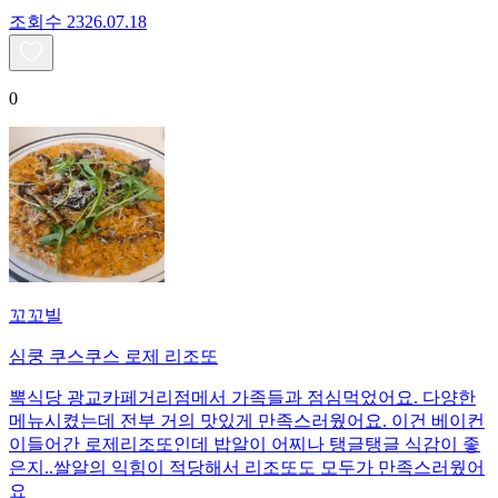
조회수
23
26.07.18
0
꼬꼬빌
심쿵 쿠스쿠스 로제 리조또
뽁식당 광교카페거리점메서 가족들과 점심먹었어요. 다양한
메뉴시켰는데 전부 거의 맛있게 만족스러웠어요. 이건 베이컨
이들어간 로제리조또인데 밥알이 어찌나 탱글탱글 식감이 좋
은지..쌀알의 익힘이 적당해서 리조또도 모두가 만족스러웠어
요