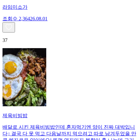
라임미소가
조회수
2,364
26.08.01
37
제육비빔밥
배달로 시킨 제육비빔밥인데 혼자먹기엔 양이 진짜 대박입니
다;; 결국 다 못 먹고 다음날까지 먹으려고 따로 남겨두었을 만