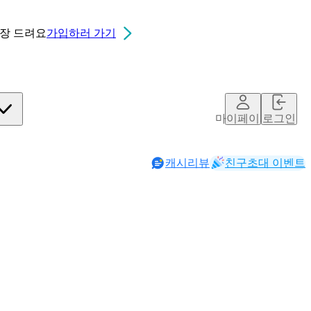
0장
드려요
가입하러 가기
마이페이지
로그인
캐시리뷰
친구초대 이벤트