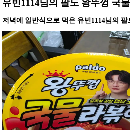
유빈1114님의 팔도 왕뚜껑 국
저녁에 일반식으로 먹은 유빈1114님의 