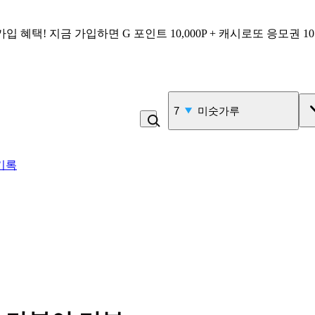
가입 혜택!
지금 가입하면
G 포인트 10,000P + 캐시로또 응모권 1
7
미숫가루
기록