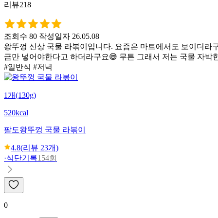
리뷰218
조회수 80
작성일자 26.05.08
왕뚜껑 신상 국물 라볶이입니다. 요즘은 마트에서도 보이더라구요
금만 넣어야한다고 하더라구요😅 무튼 그래서 저는 국물 자박
#일반식 #저녁
1개(130g)
520kcal
팔도
왕뚜껑 국물 라볶이
4.8
(리뷰
23
개)
·
식단기록
154회
0