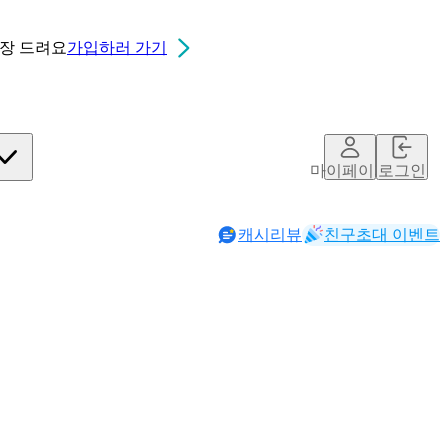
0장
드려요
가입하러 가기
마이페이지
로그인
캐시리뷰
친구초대 이벤트