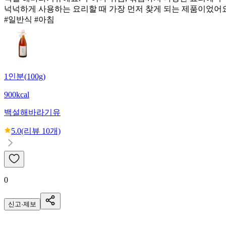
넉넉하게 사용하는 요리할 때 가장 먼저 찾게 되는 제품이었어요
#일반식 #아침
1인분(100g)
900kcal
백설
해바라기유
5.0
(리뷰
10
개)
0
신고·제보