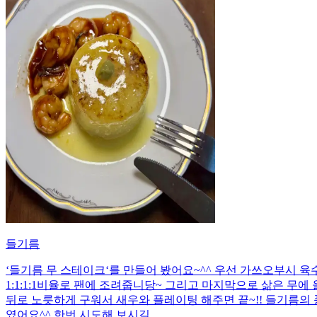
들기름
‘들기름 무 스테이크‘를 만들어 봤어요~^^ 우선 가쓰오부시 육수
1:1:1:1비율로 팬에 조려줍니당~ 그리고 마지막으로 삶은 무에
뒤로 노릇하게 구워서 새우와 플레이팅 해주면 끝~!! 들기름
였어요^^ 한번 시도해 보시길…