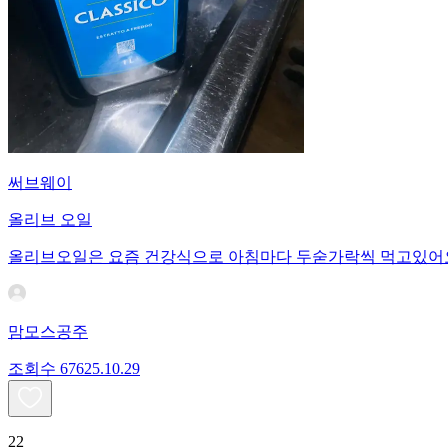
써브웨이
올리브 오일
올리브오일은 요즘 건강식으로 아침마다 두숟가락씩 먹고있어
맘모스공주
조회수
676
25.10.29
22