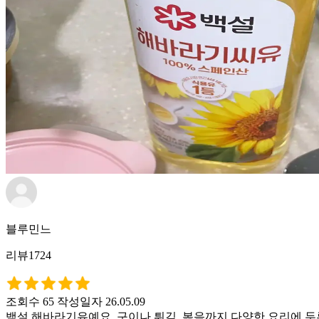
블루민느
리뷰1724
조회수 65
작성일자 26.05.09
백설 해바라기유예요. 구이나 튀김, 볶음까지 다양한 요리에 두