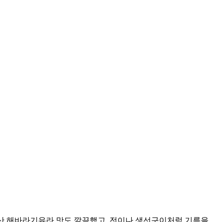
페인산 해바라기유라 맛도 깔끔했고, 전이나 생선구이처럼 기름을