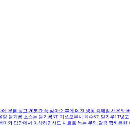
에 무를 넣고 20분간 푹 삶아준 후에 데친 냉동 칵테일 새우와 버
 올릴 들기름 소스는 들기름3T, 가쓰오부시 육수6T, 밀가루1T넣
의 풍미와 입안에서 아삭하면서도 사르르 녹는 무와 달콤 짭짜름한