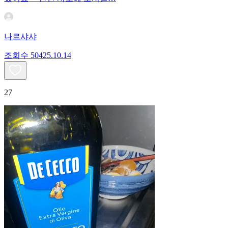
나르샤샤
조회수
504
25.10.14
27