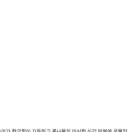
 들어가 향긋함이 가득하고 콩나물의 아삭한 식감 덕분에 국물맛