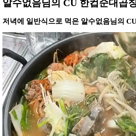
알수없음님의 CU 한컵순대곱창
저녁에 일반식으로 먹은 알수없음님의 C