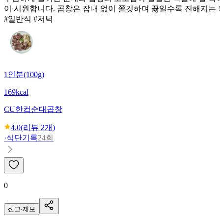
이 시원합니다. 곱창은 잡내 없이 쫄깃하며 끓일수록 진해지는 
#일반식 #저녁
1인분(100g)
169kcal
CU
한컵순대곱창
4.0
(리뷰
2
개)
·
식단기록
24회
0
신고·제보