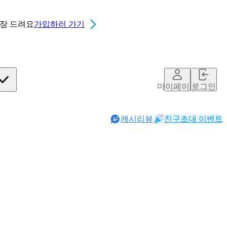
0장
드려요
가입하러 가기
마이페이지
로그인
캐시리뷰
친구초대 이벤트