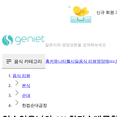
신규 회원 
칼로리와 영양성분을 검색해보세요
혈당 · 다이어트 음식 검색해보세요
음식 · 영양제 리뷰를 찾아보세요
음식 카테고리
홈
커뮤니티
헬시딜
음식 리뷰
영양제
NEW
음식 리뷰
분식
순대
한컵순대곱창