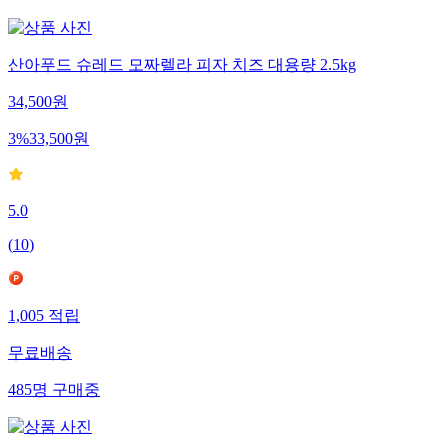
산아푸드 슈레드 모짜렐라 피자 치즈 대용량 2.5kg
34,500
원
3
%
33,500
원
5.0
(
10
)
1,005
적립
무료배송
485
명
구매중