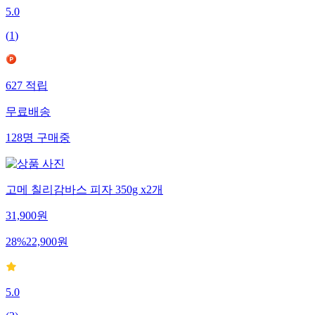
5.0
(
1
)
627
적립
무료배송
128
명
구매중
고메 칠리감바스 피자 350g x2개
31,900
원
28
%
22,900
원
5.0