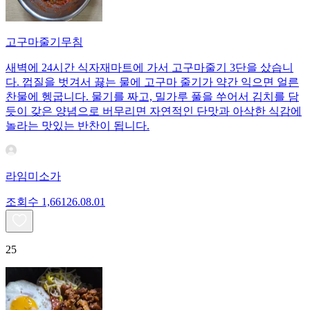
고구마줄기무침
새벽에 24시간 식자재마트에 가서 고구마줄기 3단을 샀습니
다. 껍질을 벗겨서 끓는 물에 고구마 줄기가 약간 익으면 얼른
찬물에 헹굽니다. 물기를 짜고, 밀가루 풀을 쑤어서 김치를 담
듯이 갖은 양념으로 버무리면 자연적인 단맛과 아삭한 식감에
놀라는 맛있는 반찬이 됩니다.
라임미소가
조회수
1,661
26.08.01
25