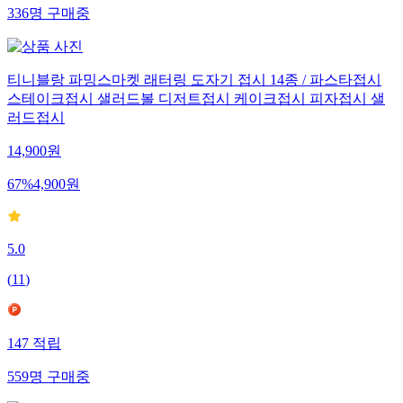
336
명
구매중
티니블랑 파밍스마켓 래터링 도자기 접시 14종 / 파스타접시
스테이크접시 샐러드볼 디저트접시 케이크접시 피자접시 샐
러드접시
14,900
원
67
%
4,900
원
5.0
(
11
)
147
적립
559
명
구매중