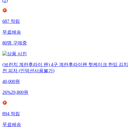
(
2
)
687
적립
무료배송
80
명
구매중
(브런치 계란후라이 팬) 4구 계란후라이팬 핫케이크 한입 김치
전 피자 (인덕션사용불가)
40,000
원
26
%
29,800
원
894
적립
무료배송