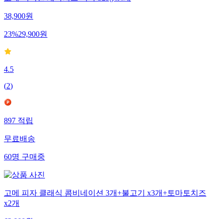
고메 어니언 체다치즈 피자 325g x4개
38,900
원
23
%
29,900
원
4.5
(
2
)
897
적립
무료배송
60
명
구매중
고메 피자 클래식 콤비네이션 3개+불고기 x3개+토마토치즈
x2개