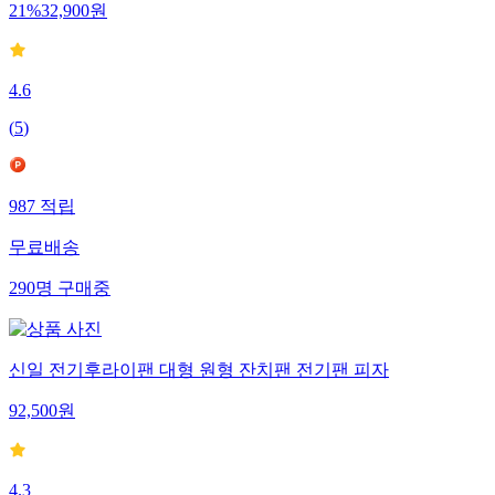
21
%
32,900
원
4.6
(
5
)
987
적립
무료배송
290
명
구매중
신일 전기후라이팬 대형 원형 잔치팬 전기팬 피자
92,500
원
4.3