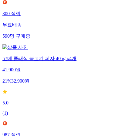
300
적립
무료배송
590
명
구매중
고메 클래식 불고기 피자 405g x4개
41,900
원
21
%
32,900
원
5.0
(
1
)
987
적립