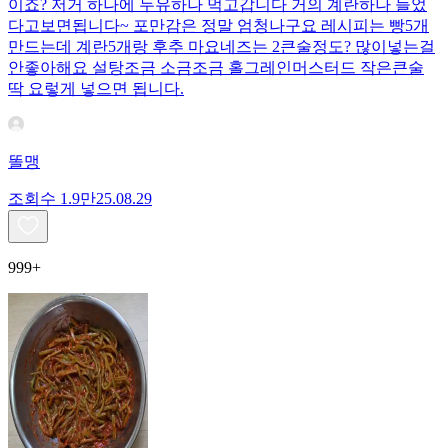
이죠? 저거 하나에 두유하나 먹고갑니다 거의 계란하나 들었
다고보면됩니다~ 포만감은 정말 엄청나구요 레시피는 빵5개
만드는데 계란5개랑 후추 마요네즈는 2큰술정도? 많이넣는걸
안좋아해요 설탕조금 소금조금 홀그레인머스터드 작은큰술
딱 요렇게 넣으면 됩니다.
똘맹
조회수
1.9만
25.08.29
999+