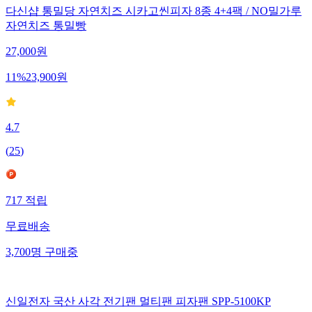
다신샵 통밀당 자연치즈 시카고씬피자 8종 4+4팩 / NO밀가루
자연치즈 통밀빵
27,000
원
11
%
23,900
원
4.7
(
25
)
717
적립
무료배송
3,700
명
구매중
신일전자 국산 사각 전기팬 멀티팬 피자팬 SPP-5100KP