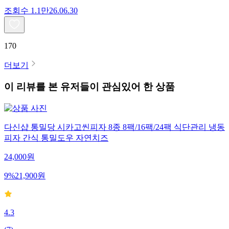
조회수
1.1만
26.06.30
170
더보기
이 리뷰를 본 유저들이 관심있어 한 상품
다신샵 통밀당 시카고씬피자 8종 8팩/16팩/24팩 식단관리 냉동
피자 간식 통밀도우 자연치즈
24,000
원
9
%
21,900
원
4.3