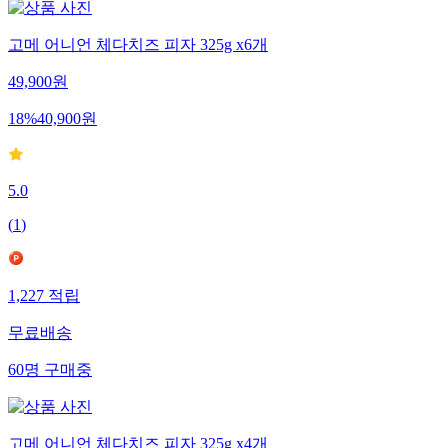
고메 어니언 체다치즈 피자 325g x6개
49,900
원
18
%
40,900
원
5.0
(
1
)
1,227
적립
무료배송
60
명
구매중