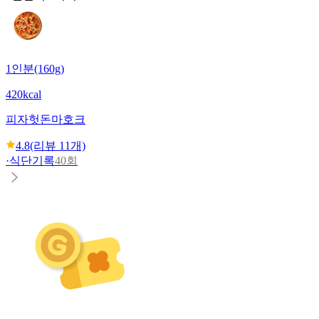
1인분(160g)
420kcal
피자헛
돈마호크
4.8
(리뷰
11
개)
·
식단기록
40회