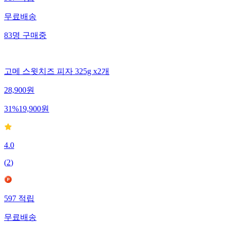
무료배송
83
명
구매중
고메 스윗치즈 피자 325g x2개
28,900
원
31
%
19,900
원
4.0
(
2
)
597
적립
무료배송