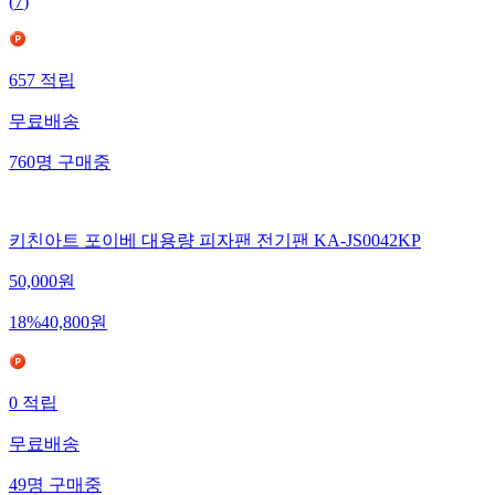
(
7
)
657
적립
무료배송
760
명
구매중
키친아트 포이베 대용량 피자팬 전기팬 KA-JS0042KP
50,000
원
18
%
40,800
원
0
적립
무료배송
49
명
구매중