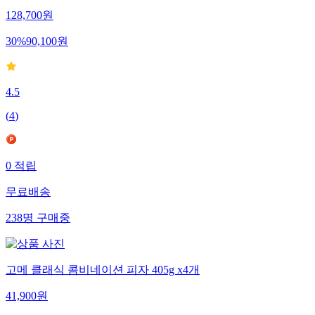
128,700
원
30
%
90,100
원
4.5
(
4
)
0
적립
무료배송
238
명
구매중
고메 클래식 콤비네이션 피자 405g x4개
41,900
원