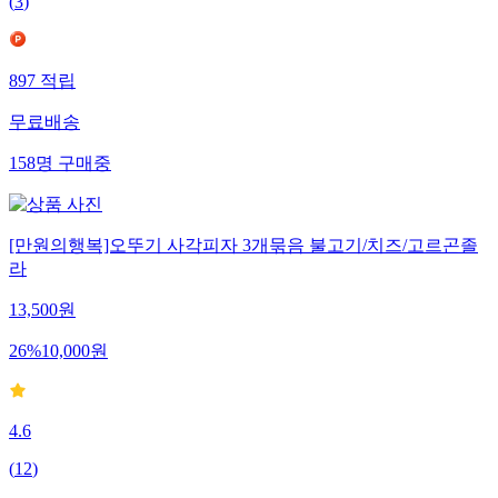
(
3
)
897
적립
무료배송
158
명
구매중
[만원의행복]오뚜기 사각피자 3개묶음 불고기/치즈/고르곤졸
라
13,500
원
26
%
10,000
원
4.6
(
12
)