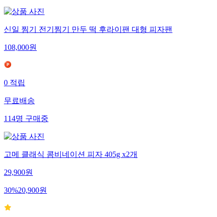
신일 찜기 전기찜기 만두 떡 후라이팬 대형 피자팬
108,000
원
0
적립
무료배송
114
명
구매중
고메 클래식 콤비네이션 피자 405g x2개
29,900
원
30
%
20,900
원