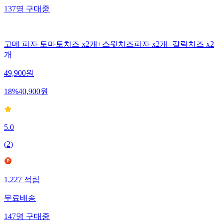
137
명
구매중
고메 피자 토마토치즈 x2개+스윗치즈피자 x2개+갈릭치즈 x2
개
49,900
원
18
%
40,900
원
5.0
(
2
)
1,227
적립
무료배송
147
명
구매중