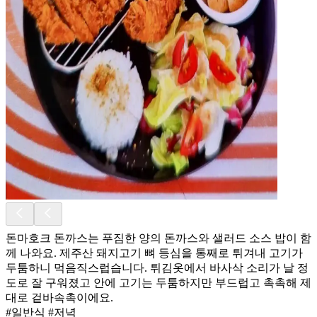
돈마호크 돈까스는 푸짐한 양의 돈까스와 샐러드 소스 밥이 함
께 나와요. 제주산 돼지고기 뼈 등심을 통째로 튀겨내 고기가
두툼하니 먹음직스럽습니다. 튀김옷에서 바사삭 소리가 날 정
도로 잘 구워졌고 안에 고기는 두툼하지만 부드럽고 촉촉해 제
대로 겉바속촉이에요.
#일반식 #저녁