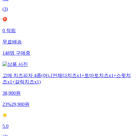
(
3
)
0
적립
무료배송
148
명
구매중
고메 치즈피자 4종(어니언체다치즈x1+토마토치즈x1+스윗치
즈x1+갈릭치즈x1)
38,900
원
23
%
29,900
원
5.0