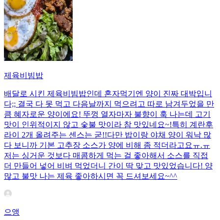
제육비빔밥
배달로 시킨 제육비빔밥인데 혼자먹기엔 양이 진짜 대박입니
다;; 결국 다 못 먹고 다음날까지 먹으려고 따로 남겨두었을 만
큼 혜자로운 양이에요! 뚜껑 열자마자 불향이 훅 나는데 고기
맛이 인위적이지 않고 숯불 맛이라 참 맛있네요~!특히 계란후
라이 2개 올려주는 센스는 굳!! ​다만 밥이랑 야채 양이 워낙 많
다 보니까 기본 고추장 소스가 양에 비해 좀 적더라고요ㅠ.ㅠ
저는 싱거운 것보다 매콤하게 먹는 걸 좋아해서 소스를 직접
더 만들어 넣어 비벼 먹었더니 간이 딱 맞고 맛있었습니다! 양
많고 불맛 나는 제육 좋아하시면 꼭 드셔보세요~^^
으앵