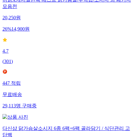
모음전
20,250
원
26
%
14,900
원
4.7
(
301
)
447
적립
무료배송
29,113
명
구매중
다신샵 닭가슴살소시지 6종 6팩+6팩 골라담기 / 식단관리 고
단백