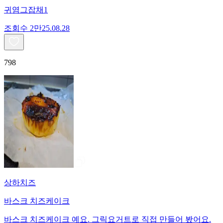
귀염그잡채1
조회수
2만
25.08.28
798
상하치즈
바스크 치즈케이크
바스크 치즈케이크 예요. 그릭요거트로 직접 만들어 봤어요.