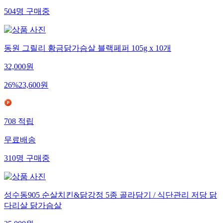
504
명
구매중
동원 그릴리 황금닭가슴살 블랙페퍼 105g x 10개
32,000
원
26
%
23,600
원
708
적립
무료배송
310
명
구매중
성수동905 순살치킨&닭강정 5종 골라담기 / 식단관리 저당 닭
다리살 닭가슴살