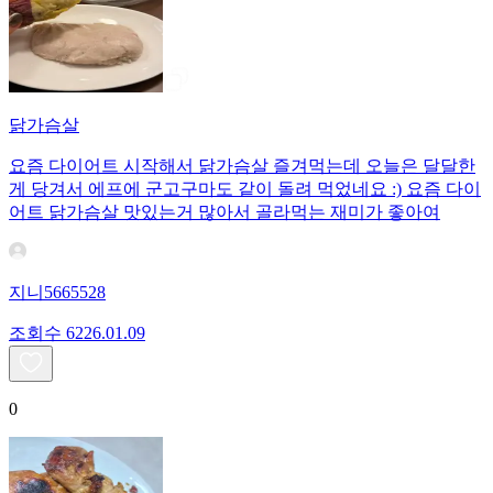
닭가슴살
요즘 다이어트 시작해서 닭가슴살 즐겨먹는데 오늘은 달달한
게 당겨서 에프에 군고구마도 같이 돌려 먹었네요 :) 요즘 다이
어트 닭가슴살 맛있는거 많아서 골라먹는 재미가 좋아여
지니5665528
조회수
62
26.01.09
0