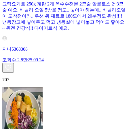
그릭요거트 250g 계란 2개 옥수수전분 2큰술 알룰로스 2~3큰
술 예요. 바닐라 오일 5방울 정도.. 넣어야 하는데.. 바닐라오일
이 도착전이라.. 우선 위 재료로 180도에서 20분정도 완성!!!!
냉동장고에 넣어두고 먹고 냉동실에 넣어놓고 먹어도 좋아요
~ 완전 건강식!! 다이어트식 예요.
지니5368308
조회수
2.8만
25.09.24
707