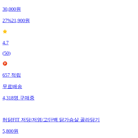
30,000
원
27
%
21,900
원
4.7
(
50
)
657
적립
무료배송
4,318
명
구매중
허닭FIT 저당/저염/고단백 닭가슴살 골라담기
5,800
원