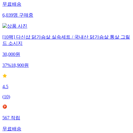
무료배송
6,039
명
구매중
[10팩] 다신샵 닭가슴살 실속세트 / 국내산 닭가슴살 통살 그릴
드 소시지
30,000
원
37
%
18,900
원
4.5
(
10
)
567
적립
무료배송