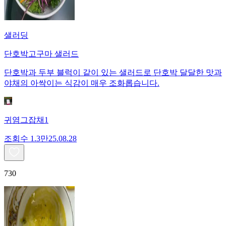
샐러딩
단호박고구마 샐러드
단호박과 두부 블럭이 같이 있는 샐러드로 단호박 달달한 맛과
야채의 아싹이는 식감이 매우 조화롭습니다.
귀염그잡채1
조회수
1.3만
25.08.28
730