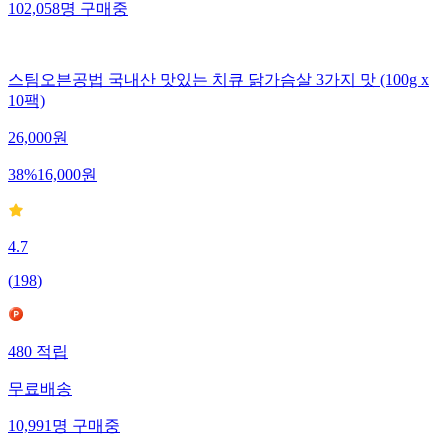
102,058
명
구매중
스팀오븐공법 국내산 맛있는 치큐 닭가슴살 3가지 맛 (100g x
10팩)
26,000
원
38
%
16,000
원
4.7
(
198
)
480
적립
무료배송
10,991
명
구매중