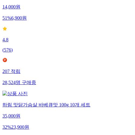
14,000
원
51
%
6,900
원
4.8
(
576
)
207
적립
28,524
명
구매중
하림 맛닭가슴살 바베큐맛 100g 10개 세트
35,000
원
32
%
23,900
원