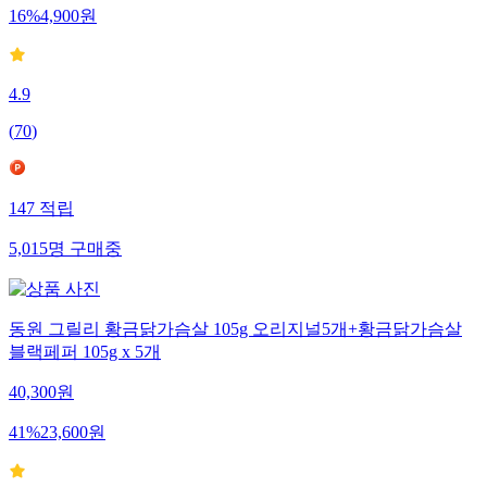
16
%
4,900
원
4.9
(
70
)
147
적립
5,015
명
구매중
동원 그릴리 황금닭가슴살 105g 오리지널5개+황금닭가슴살
블랙페퍼 105g x 5개
40,300
원
41
%
23,600
원