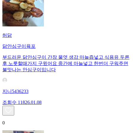
허닭
닭안심구이육포
부드러운 닭안심구이 간장 물엿 생강 마늘즙넣고 식용유 두른
후 노릇할때가지 구윘어요 중간에 마늘넣고 한번더 구워주면
불맛나는 안심구이입니다
지니5436233
조회수
118
26.01.08
0