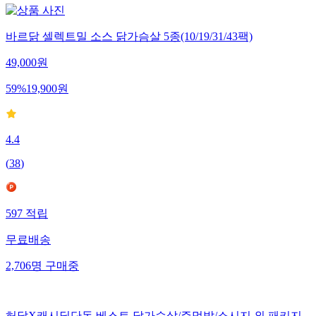
바르닭 셀렉트밀 소스 닭가슴살 5종(10/19/31/43팩)
49,000
원
59
%
19,900
원
4.4
(
38
)
597
적립
무료배송
2,706
명
구매중
허닭X캐시딜단독 베스트 닭가슴살/주먹밥/소시지 외 패키지