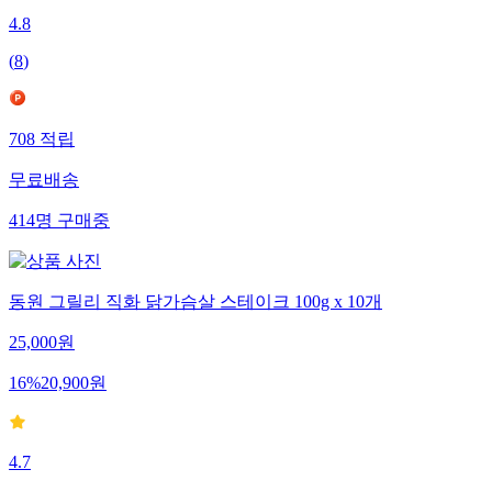
4.8
(
8
)
708
적립
무료배송
414
명
구매중
동원 그릴리 직화 닭가슴살 스테이크 100g x 10개
25,000
원
16
%
20,900
원
4.7