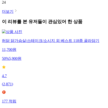
24
더보기
이 리뷰를 본 유저들이 관심있어 한 상품
허닭 닭가슴살/스테이크/소시지 외 베스트 118종 골라담기
11,700
원
50
%
5,900
원
4.7
(
2,871
)
177
적립