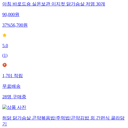
아침 바로드숑 실온보관 이지컷 닭가슴살 저염 30개
90,000
원
37
%
56,700
원
5.0
(
1
)
1,701
적립
무료배송
28
명
구매중
허닭 닭가슴살 곤약볶음밥/주먹밥/곤약김밥 외 간편식 골라담
기