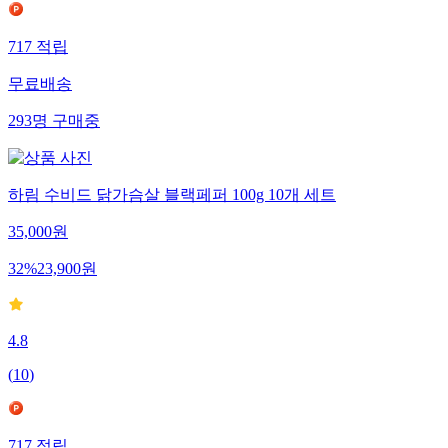
717
적립
무료배송
293
명
구매중
하림 수비드 닭가슴살 블랙페퍼 100g 10개 세트
35,000
원
32
%
23,900
원
4.8
(
10
)