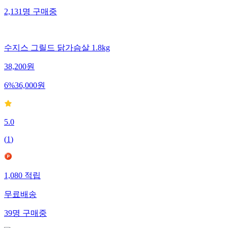
2,131
명
구매중
수지스 그릴드 닭가슴살 1.8kg
38,200
원
6
%
36,000
원
5.0
(
1
)
1,080
적립
무료배송
39
명
구매중