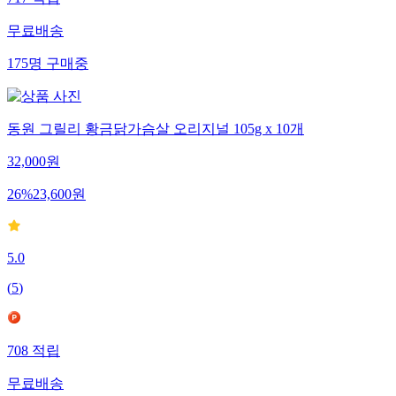
717
적립
무료배송
175
명
구매중
동원 그릴리 황금닭가슴살 오리지널 105g x 10개
32,000
원
26
%
23,600
원
5.0
(
5
)
708
적립
무료배송