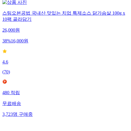
스팀오븐공법 국내산 맛있는 치업 특제소스 닭가슴살 100g x
10팩 골라담기
26,000
원
38
%
16,000
원
4.6
(
70
)
480
적립
무료배송
3,723
명
구매중