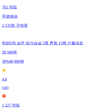
765
적립
무료배송
2,135
명
구매중
허닭ON 실온 닭가슴살 5종 혼합 15팩 선물세트
58,500
원
30
%
40,900
원
4.8
(
16
)
1,227
적립