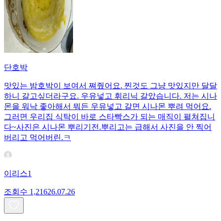
단호박
맛있는 밤호박이 보여서 쪄줬어요. 찐것도 그냥 맛있지만 달달
하니 갈고싶더라구요. 우유넣고 휘리닉 갈았습니다. 저는 시나
몬을 워낙 좋아해서 뭐든 우유넣고 갈면 시나몬 뿌려 먹어요.
그러면 우리집 식탁이 바로 스타빡스가 되는 매직이 펼쳐집니
다~사진은 시나몬 뿌리기전.뿌리고는 급해서 사진을 안 찍어
버리고 먹어버린.ㅋ
이리스1
조회수
1,216
26.07.26