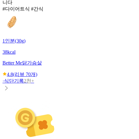
니다
#다이어트식 #간식
1인분(30g)
38kcal
Better Me
닭가슴살
4.8
(리뷰
70
개)
·
식단기록
2천+