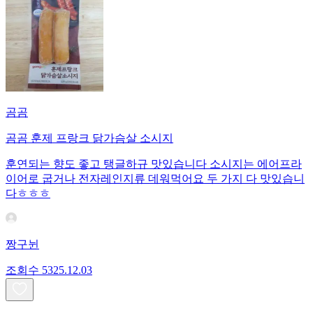
곰곰
곰곰 훈제 프랑크 닭가슴살 소시지
훈연되는 향도 좋고 탱글하규 맛있습니다 소시지는 에어프라
이어로 굽거나 전자레인지류 데워먹어요 두 가지 다 맛있습니
다ㅎㅎㅎ
짱구뉜
조회수
53
25.12.03