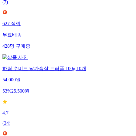
(
7
)
627
적립
무료배송
428
명
구매중
하림 수비드 닭가슴살 트러플 100g 10개
54,000
원
53
%
25,500
원
4.7
(
34
)