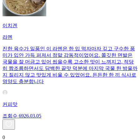
이치겐
라멘
진한 육수가 일품인 이 라멘은 한 입 먹자마자 깊고 구수한 풍
미가 입안 가득 퍼져서 정말 감동적이었어요. 쫄깃한 면발은
국물을 잘 머금고 있어 씹을수록 고소한 맛이 느껴지고, 적당
히 짭조름하면서도 담백한 끝맛 덕분에 마지막 국물 한 방울까
지 질리지 않고 맛있게 비울 수 있었어요. 든든한 한 끼 식사로
영양도 충분합니다
커피맛
조회수
69
26.03.05
0