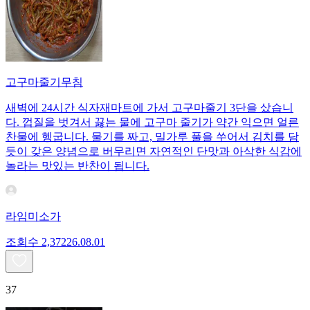
고구마줄기무침
새벽에 24시간 식자재마트에 가서 고구마줄기 3단을 샀습니
다. 껍질을 벗겨서 끓는 물에 고구마 줄기가 약간 익으면 얼른
찬물에 헹굽니다. 물기를 짜고, 밀가루 풀을 쑤어서 김치를 담
듯이 갖은 양념으로 버무리면 자연적인 단맛과 아삭한 식감에
놀라는 맛있는 반찬이 됩니다.
라임미소가
조회수
2,372
26.08.01
37