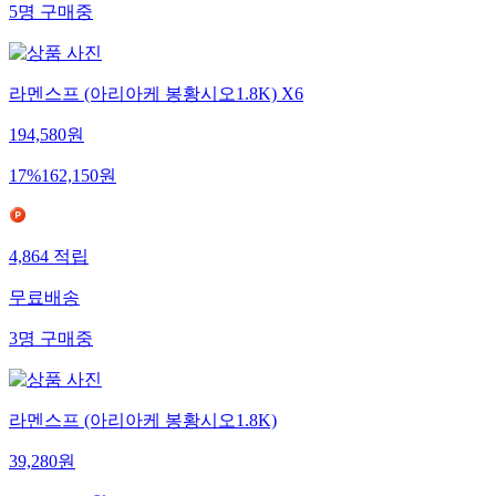
5
명
구매중
라멘스프 (아리아케 봉황시오1.8K) X6
194,580
원
17
%
162,150
원
4,864
적립
무료배송
3
명
구매중
라멘스프 (아리아케 봉황시오1.8K)
39,280
원