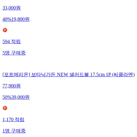
33,000
원
40
%
19,800
원
594
적립
5
명
구매중
[포트메리온] 보타닉가든 NEW 샐러드볼 17.5cm 1P (씨클라멘)
77,900
원
50
%
39,000
원
1,170
적립
1
명
구매중