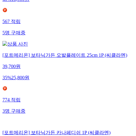
567
적립
5
명
구매중
[포트메리온] 보타닉가든 오발플레이트 25cm 1P (씨클라멘)
39,700
원
35
%
25,800
원
774
적립
3
명
구매중
[포트메리온] 보타닉가든 카나페디쉬 1P (씨클라멘)