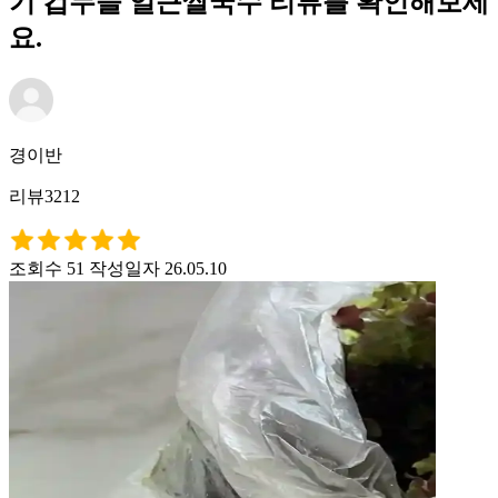
기 컵누들 얼큰쌀국수 리뷰를 확인해보세
요.
경이반
리뷰3212
조회수 51
작성일자 26.05.10