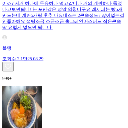
이죠? 저거 하나에 두유하나 먹고갑니다 거의 계란하나 들었
다고보면됩니다~ 포만감은 정말 엄청나구요 레시피는 빵5개
만드는데 계란5개랑 후추 마요네즈는 2큰술정도? 많이넣는걸
안좋아해요 설탕조금 소금조금 홀그레인머스터드 작은큰술
딱 요렇게 넣으면 됩니다.
똘맹
조회수
2.1만
25.08.29
999+