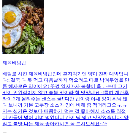
제육비빔밥
배달로 시킨 제육비빔밥인데 혼자먹기엔 양이 진짜 대박입니
다;; 결국 다 못 먹고 다음날까지 먹으려고 따로 남겨두었을 만
큼 혜자로운 양이에요! 뚜껑 열자마자 불향이 훅 나는데 고기
맛이 인위적이지 않고 숯불 맛이라 참 맛있네요~!특히 계란후
라이 2개 올려주는 센스는 굳!! ​다만 밥이랑 야채 양이 워낙 많
다 보니까 기본 고추장 소스가 양에 비해 좀 적더라고요ㅠ.ㅠ
저는 싱거운 것보다 매콤하게 먹는 걸 좋아해서 소스를 직접
더 만들어 넣어 비벼 먹었더니 간이 딱 맞고 맛있었습니다! 양
많고 불맛 나는 제육 좋아하시면 꼭 드셔보세요~^^