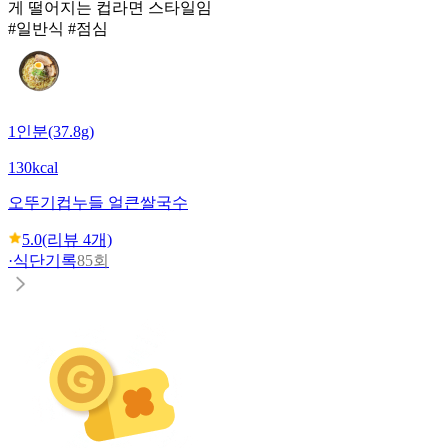
게 떨어지는 컵라면 스타일임
#일반식 #점심
1인분(37.8g)
130kcal
오뚜기
컵누들 얼큰쌀국수
5.0
(리뷰
4
개)
·
식단기록
85회