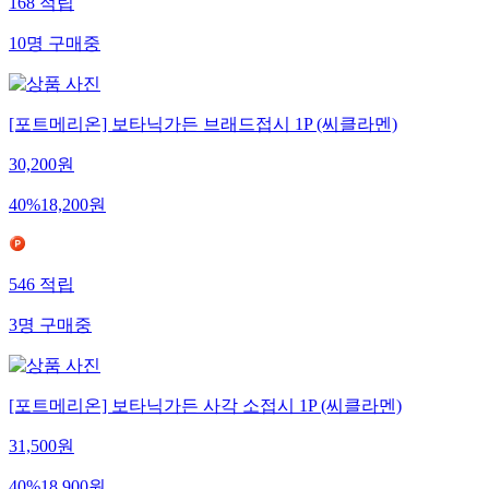
168
적립
10
명
구매중
[포트메리온] 보타닉가든 브래드접시 1P (씨클라멘)
30,200
원
40
%
18,200
원
546
적립
3
명
구매중
[포트메리온] 보타닉가든 사각 소접시 1P (씨클라멘)
31,500
원
40
%
18,900
원