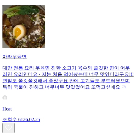
마라우육면
대만 전통 요리 우육면 진한 소고기 육수와 쫄깃한 면이 어우
러진 요리인데요~ 저는 처음 먹어봤는데 너무 맛있더라구요!!!
면발도 쫄깃쫄깃해서 좋았구요 안에 고기들도 부드러웠으며
특히 국물이 진하고 너무너무 맛있었어요 또먹고싶네요 ㅋ
Heat
조회수
61
26.02.25