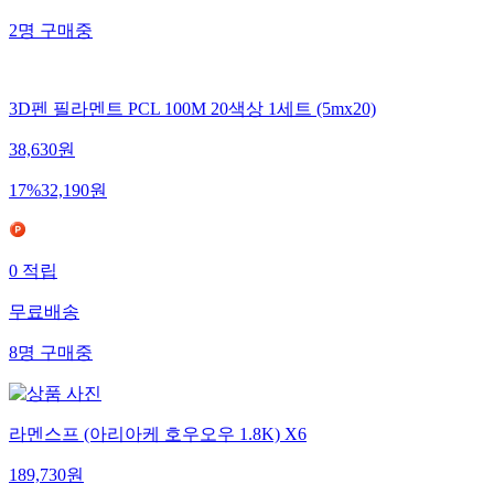
2
명
구매중
3D펜 필라멘트 PCL 100M 20색상 1세트 (5mx20)
38,630
원
17
%
32,190
원
0
적립
무료배송
8
명
구매중
라멘스프 (아리아케 호우오우 1.8K) X6
189,730
원