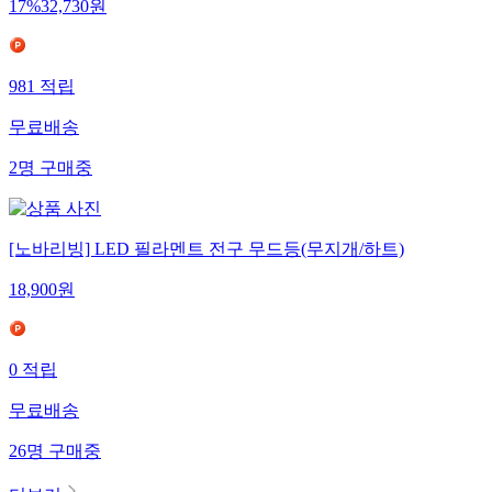
17
%
32,730
원
981
적립
무료배송
2
명
구매중
[노바리빙] LED 필라멘트 전구 무드등(무지개/하트)
18,900
원
0
적립
무료배송
26
명
구매중