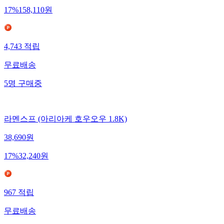
17
%
158,110
원
4,743
적립
무료배송
5
명
구매중
라멘스프 (아리아케 호우오우 1.8K)
38,690
원
17
%
32,240
원
967
적립
무료배송