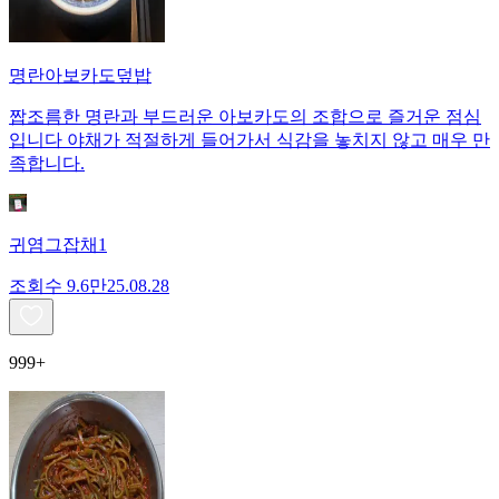
명란아보카도덮밥
짭조름한 명란과 부드러운 아보카도의 조합으로 즐거운 점심
입니다 야채가 적절하게 들어가서 식감을 놓치지 않고 매우 만
족합니다.
귀염그잡채1
조회수
9.6만
25.08.28
999+