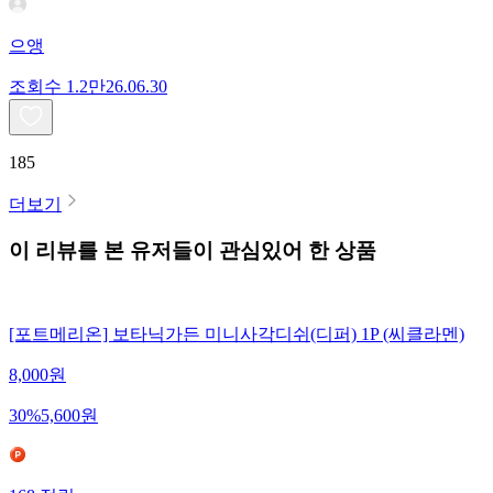
으앵
조회수
1.2만
26.06.30
185
더보기
이 리뷰를 본 유저들이 관심있어 한 상품
[포트메리온] 보타닉가든 미니사각디쉬(디퍼) 1P (씨클라멘)
8,000
원
30
%
5,600
원