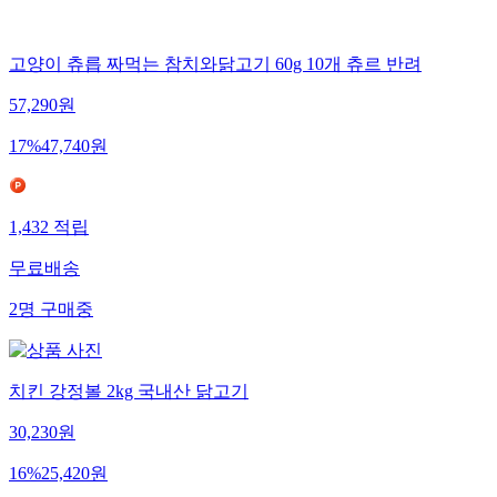
고양이 츄릅 짜먹는 참치와닭고기 60g 10개 츄르 반려
57,290
원
17
%
47,740
원
1,432
적립
무료배송
2
명
구매중
치킨 강정볼 2kg 국내산 닭고기
30,230
원
16
%
25,420
원