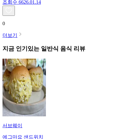
조회수
66
26.01.14
0
더보기
지금 인기있는
일반식
음식 리뷰
서브웨이
에그마요 샌드위치