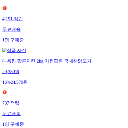
4,191
적립
무료배송
1
명
구매중
대용량 팝콘치킨 2kg 치킨팝콘 국내산닭고기
29,380
원
16
%
24,570
원
737
적립
무료배송
1
명
구매중