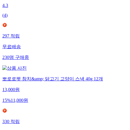
4.3
(
4
)
297
적립
무료배송
230
명
구매중
뽀로로펫 참치&amp; 닭고기 고양이 스낵 40g 12개
13,000
원
15
%
11,000
원
330
적립