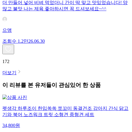
더 만들어 넣어 비벼 먹었더니 간이 딱 맞고 맛있었습니다! 양
많고 불맛 나는 제육 좋아하시면 꼭 드셔보세요~^^
으앵
조회수
1.2만
26.06.30
172
더보기
이 리뷰를 본 유저들이 관심있어 한 상품
펫생각 하루조이 한입쏙쏙 쪼꼬미 동결건조 강아지 간식 닭고
기와 북어 노즈워크 트릿 소형견 중형견 세트
34,800
원