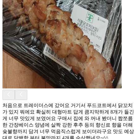
처음으로 트레이더스에 갔어요 거기서 푸드코트에서 닭꼬치
가 있지 뭐에요 확실히 대형마트 답게 큼지막하게 8개가 들긴
게 너무 맛있게 보였어요 구매서 집에 와 꺼내 봤더니 짭쪼름
한 간장베이스 양념에 살짝 강한 후추 등의 향신료 향을 더해
숮불향까지 담겨 너무 먹음직스럽게 보이더라구요 맛도 예상
대로 담백함 부터 불맛까지 4개를 순삭했네요~^^