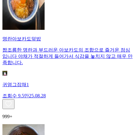
명란아보카도덮밥
짭조름한 명란과 부드러운 아보카도의 조합으로 즐거운 점심
입니다 야채가 적절하게 들어가서 식감을 놓치지 않고 매우 만
족합니다.
귀염그잡채1
조회수
9.5만
25.08.28
999+