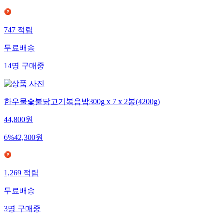
747
적립
무료배송
14
명
구매중
한우물숯불닭고기볶음밥300g x 7 x 2봉(4200g)
44,800
원
6
%
42,300
원
1,269
적립
무료배송
3
명
구매중