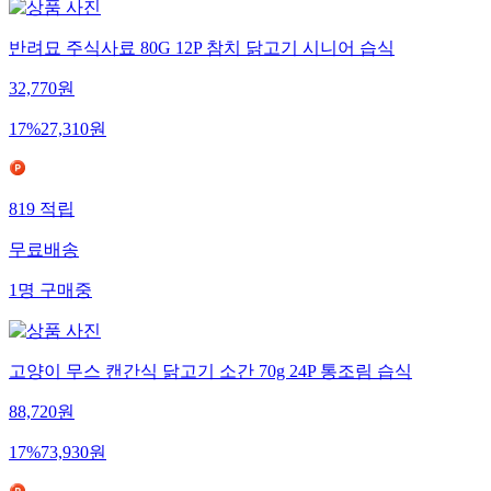
반려묘 주식사료 80G 12P 참치 닭고기 시니어 습식
32,770
원
17
%
27,310
원
819
적립
무료배송
1
명
구매중
고양이 무스 캔간식 닭고기 소간 70g 24P 통조림 습식
88,720
원
17
%
73,930
원