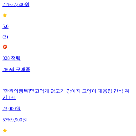
21
%
27,600
원
5.0
(
3
)
828
적립
286
명
구매중
[만원의행복]믿고먹개 닭고기 강아지 고양이 대용량 간식 져
키 1+1
23,000
원
57
%
9,900
원