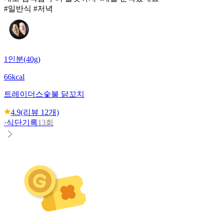
#일반식 #저녁
1인분(40g)
66kcal
트레이더스
숯불 닭꼬치
4.9
(리뷰
12
개)
·
식단기록
13회