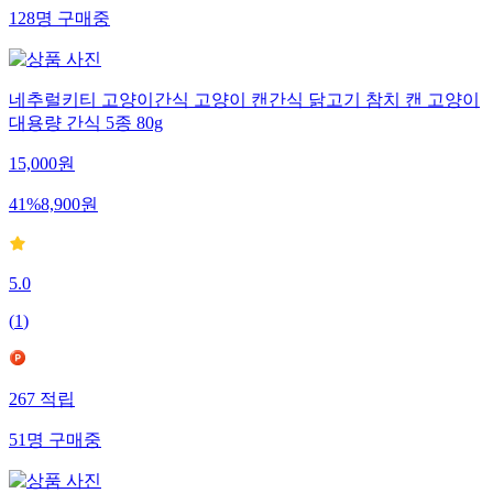
128
명
구매중
네추럴키티 고양이간식 고양이 캔간식 닭고기 참치 캔 고양이
대용량 간식 5종 80g
15,000
원
41
%
8,900
원
5.0
(
1
)
267
적립
51
명
구매중