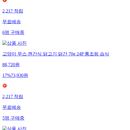
2,217
적립
무료배송
6
명
구매중
고양이 무스 캔간식 닭고기 닭간 70g 24P 통조림 습식
88,720
원
17
%
73,930
원
2,217
적립
무료배송
5
명
구매중