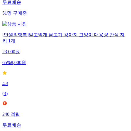
무료배송
51
명
구매중
[만원의행복]믿고먹개 닭고기 강아지 고양이 대용량 간식 져
키 1개
23,000
원
65
%
8,000
원
4.3
(
3
)
240
적립
무료배송