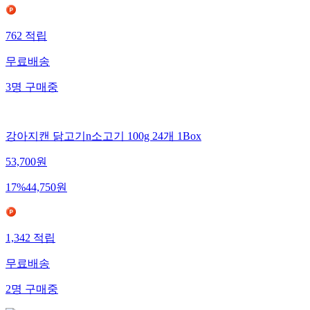
762
적립
무료배송
3
명
구매중
강아지캔 닭고기n소고기 100g 24개 1Box
53,700
원
17
%
44,750
원
1,342
적립
무료배송
2
명
구매중