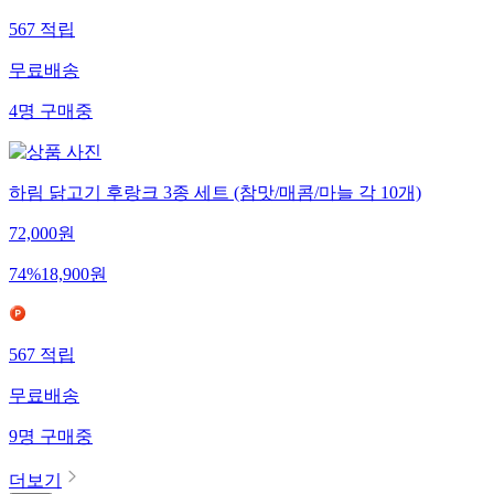
567
적립
무료배송
4
명
구매중
하림 닭고기 후랑크 3종 세트 (참맛/매콤/마늘 각 10개)
72,000
원
74
%
18,900
원
567
적립
무료배송
9
명
구매중
더보기