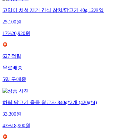
고양이 치석 제거 간식 참치/닭고기 40g 12개입
25,100
원
17
%
20,920
원
627
적립
무료배송
5
명
구매중
하림 닭고기 육즙 왕교자 840g*2개 (420g*4)
33,300
원
43
%
18,900
원