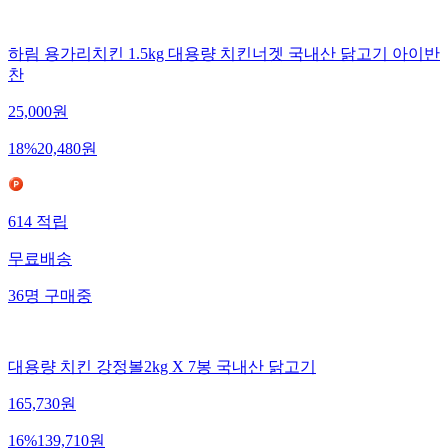
하림 용가리치킨 1.5kg 대용량 치킨너겟 국내산 닭고기 아이반
찬
25,000
원
18
%
20,480
원
614
적립
무료배송
36
명
구매중
대용량 치킨 강정볼2kg X 7봉 국내산 닭고기
165,730
원
16
%
139,710
원