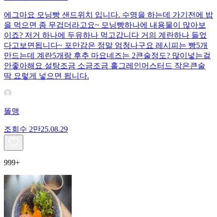
에그마요 모닝빵 샌드위치 입니다. 수영을 하는데 가기전에 밥
을 먹으면 좀 무겁더라고요~ 모닝빵하나에 내용물이 많아보
이죠? 저거 하나에 두유하나 먹고갑니다 거의 계란하나 들었
다고보면됩니다~ 포만감은 정말 엄청나구요 레시피는 빵5개
만드는데 계란5개랑 후추 마요네즈는 2큰술정도? 많이넣는걸
안좋아해요 설탕조금 소금조금 홀그레인머스터드 작은큰술
딱 요렇게 넣으면 됩니다.
똘맹
조회수
2만
25.08.29
999+