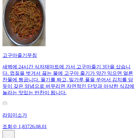
고구마줄기무침
새벽에 24시간 식자재마트에 가서 고구마줄기 3단을 샀습니
다. 껍질을 벗겨서 끓는 물에 고구마 줄기가 약간 익으면 얼른
찬물에 헹굽니다. 물기를 짜고, 밀가루 풀을 쑤어서 김치를 담
듯이 갖은 양념으로 버무리면 자연적인 단맛과 아삭한 식감에
놀라는 맛있는 반찬이 됩니다.
라임미소가
조회수
1,837
26.08.01