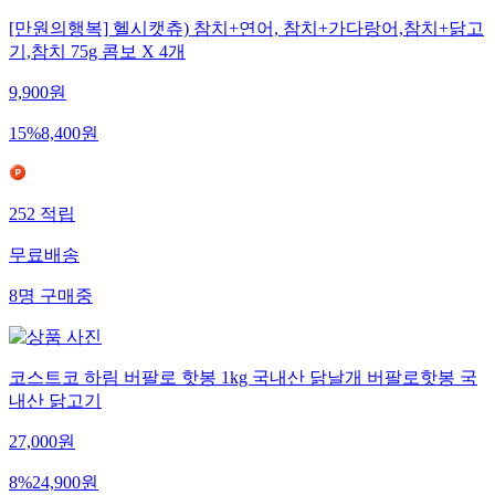
[만원의행복] 헬시캣츄) 참치+연어, 참치+가다랑어,참치+닭고
기,참치 75g 콤보 X 4개
9,900
원
15
%
8,400
원
252
적립
무료배송
8
명
구매중
코스트코 하림 버팔로 핫봉 1kg 국내산 닭날개 버팔로핫봉 국
내산 닭고기
27,000
원
8
%
24,900
원