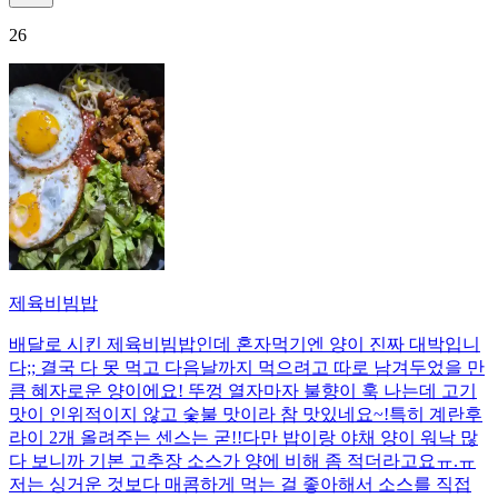
26
제육비빔밥
배달로 시킨 제육비빔밥인데 혼자먹기엔 양이 진짜 대박입니
다;; 결국 다 못 먹고 다음날까지 먹으려고 따로 남겨두었을 만
큼 혜자로운 양이에요! 뚜껑 열자마자 불향이 훅 나는데 고기
맛이 인위적이지 않고 숯불 맛이라 참 맛있네요~!특히 계란후
라이 2개 올려주는 센스는 굳!! ​다만 밥이랑 야채 양이 워낙 많
다 보니까 기본 고추장 소스가 양에 비해 좀 적더라고요ㅠ.ㅠ
저는 싱거운 것보다 매콤하게 먹는 걸 좋아해서 소스를 직접