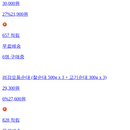
30,000
원
27
%
21,900
원
657
적립
무료배송
6
명
구매중
려강모둠순대 (찰순대 500g x 3 + 고기순대 300g x 3)
29,300
원
6
%
27,600
원
828
적립