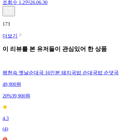
조회수
1.2만
26.06.30
173
더보기
이 리뷰를 본 유저들이 관심있어 한 상품
팽현숙 옛날순대국 16인분 돼지국밥 순대국밥 순댓국
49,900
원
20
%
39,900
원
4.3
(
4
)