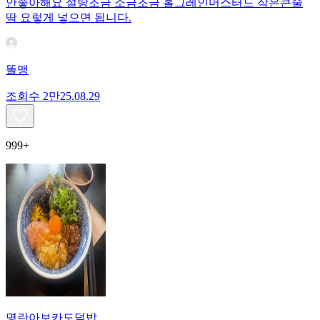
안좋아해요 설탕조금 소금조금 홀그레인머스터드 작은큰술
딱 요렇게 넣으면 됩니다.
똘맹
조회수
2만
25.08.29
999+
명란아보카도덮밥