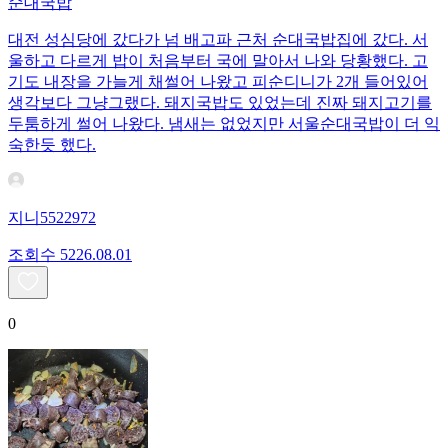
순대국밥
대전 성심당에 갔다가 넘 배고파 근처 순대국밥집에 갔다. 서
울하고 다르게 밥이 처음부터 국에 말아서 나와 당황했다. 고
기도 내장을 가늘게 채썰어 나왔고 피순디니가 2개 들어있어
생각보다 그냥그랬다. 돼지국밥도 있었는데 진짜 돼지고기를
두툼하게 썰어 나왔다. 냄새는 없었지만 서울순대국밥이 더 익
숙한듯 했다.
지니5522972
조회수
52
26.08.01
0