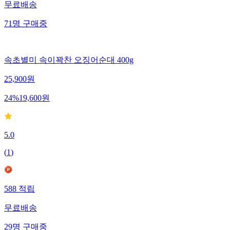
무료배송
71
명
구매중
속초별미 속이꽉찬 오징어순대 400g
25,900
원
24
%
19,600
원
5.0
(
1
)
588
적립
무료배송
29
명
구매중