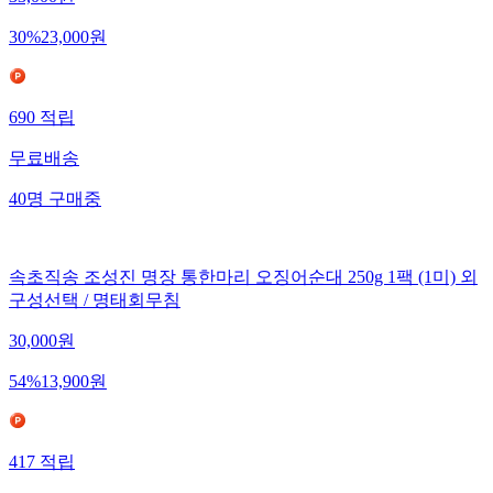
30
%
23,000
원
690
적립
무료배송
40
명
구매중
속초직송 조성진 명장 통한마리 오징어순대 250g 1팩 (1미) 외
구성선택 / 명태회무침
30,000
원
54
%
13,900
원
417
적립