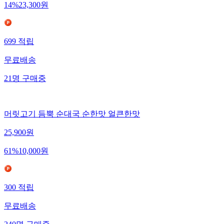
14
%
23,300
원
699
적립
무료배송
21
명
구매중
머릿고기 듬뿍 순대국 순한맛 얼큰한맛
25,900
원
61
%
10,000
원
300
적립
무료배송