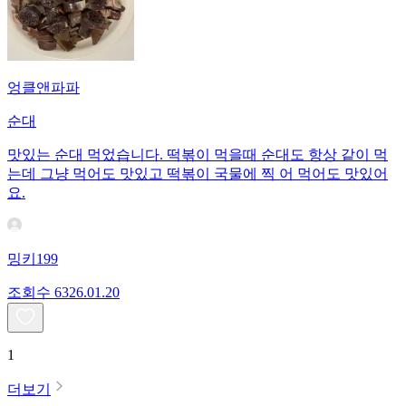
엉클앤파파
순대
맛있는 순대 먹었습니다. 떡볶이 먹을때 순대도 항상 같이 먹
는데 그냥 먹어도 맛있고 떡볶이 국물에 찍 어 먹어도 맛있어
요.
밍키199
조회수
63
26.01.20
1
더보기