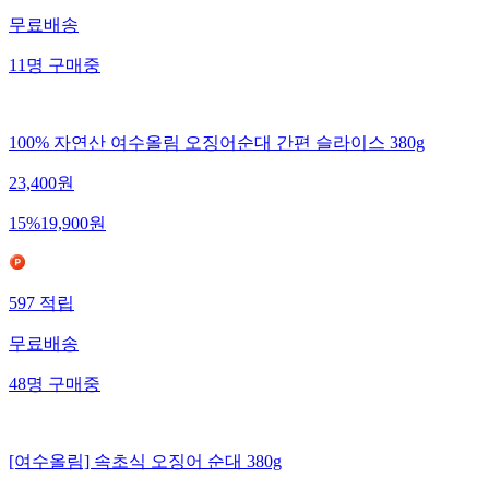
무료배송
11
명
구매중
100% 자연산 여수올림 오징어순대 간편 슬라이스 380g
23,400
원
15
%
19,900
원
597
적립
무료배송
48
명
구매중
[여수올림] 속초식 오징어 순대 380g