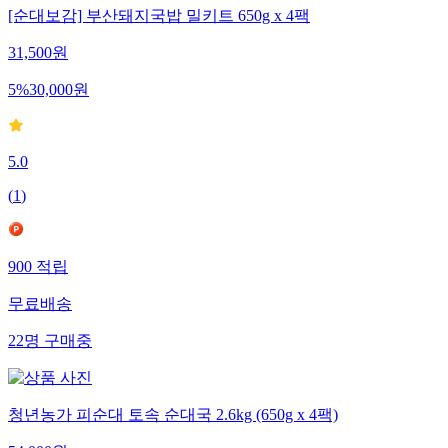
[순대보감] 부산돼지국밥 밀키트 650g x 4팩
31,500
원
5
%
30,000
원
5.0
(
1
)
900
적립
무료배송
22
명
구매중
청년농가 피순대 토속 순대국 2.6kg (650g x 4팩)