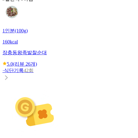
1인분(100g)
160kcal
장충동왕족발
찰순대
5.0
(리뷰
26
개)
·
식단기록
42회