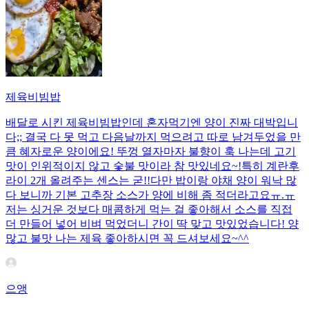
제육비빔밥
배달로 시킨 제육비빔밥인데 혼자먹기엔 양이 진짜 대박입니
다;; 결국 다 못 먹고 다음날까지 먹으려고 따로 남겨두었을 만
큼 혜자로운 양이에요! 뚜껑 열자마자 불향이 훅 나는데 고기
맛이 인위적이지 않고 숯불 맛이라 참 맛있네요~!특히 계란후
라이 2개 올려주는 센스는 굳!! ​다만 밥이랑 야채 양이 워낙 많
다 보니까 기본 고추장 소스가 양에 비해 좀 적더라고요ㅠ.ㅠ
저는 싱거운 것보다 매콤하게 먹는 걸 좋아해서 소스를 직접
더 만들어 넣어 비벼 먹었더니 간이 딱 맞고 맛있었습니다! 양
많고 불맛 나는 제육 좋아하시면 꼭 드셔보세요~^^
으앵