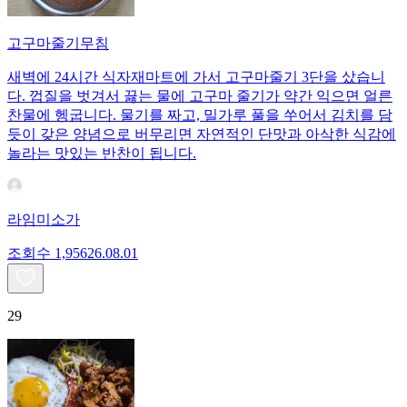
고구마줄기무침
새벽에 24시간 식자재마트에 가서 고구마줄기 3단을 샀습니
다. 껍질을 벗겨서 끓는 물에 고구마 줄기가 약간 익으면 얼른
찬물에 헹굽니다. 물기를 짜고, 밀가루 풀을 쑤어서 김치를 담
듯이 갖은 양념으로 버무리면 자연적인 단맛과 아삭한 식감에
놀라는 맛있는 반찬이 됩니다.
라임미소가
조회수
1,956
26.08.01
29