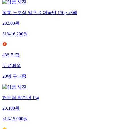
정통 노포식 얼큰 순대국밥 150g x3팩
23,500
원
31
%
16,200
원
486
적립
무료배송
20
명
구매중
해드림 찰순대 1kg
23,100
원
31
%
15,900
원