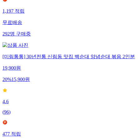
1,197
적립
무료배송
292
명
구매중
[미림통통] 30년전통 신림동 맛집 백순대 양념순대 볶음 2인분
19,900
원
20
%
15,900
원
4.6
(
96
)
477
적립