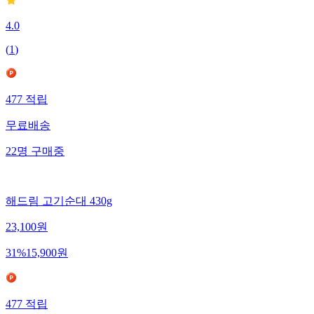
4.0
(
1
)
477
적립
무료배송
22
명
구매중
해드림 고기순대 430g
23,100
원
31
%
15,900
원
477
적립