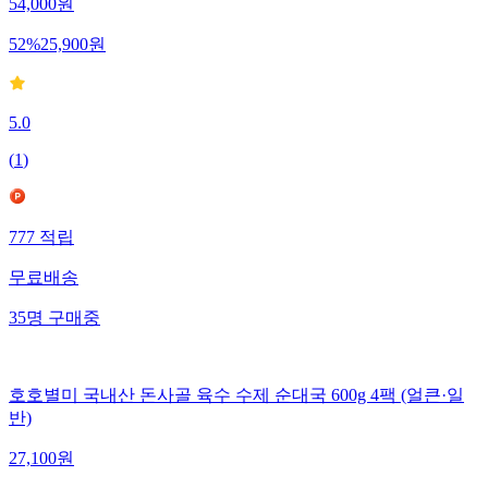
54,000
원
52
%
25,900
원
5.0
(
1
)
777
적립
무료배송
35
명
구매중
호호별미 국내산 돈사골 육수 수제 순대국 600g 4팩 (얼큰·일
반)
27,100
원