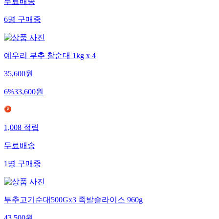
무료배송
6
명
구매중
예우리 부추 찰순대 1kg x 4
35,600
원
6
%
33,600
원
1,008
적립
무료배송
1
명
구매중
부추고기순대500Gx3 족발슬라이스 960g