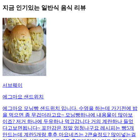
지금 인기있는
일반식
음식 리뷰
서브웨이
에그마요 샌드위치
에그마요 모닝빵 샌드위치 입니다. 수영을 하는데 가기전에 밥
을 먹으면 좀 무겁더라고요~ 모닝빵하나에 내용물이 많아보
이죠? 저거 하나에 두유하나 먹고갑니다 거의 계란하나 들었
다고보면됩니다~ 포만감은 정말 엄청나구요 레시피는 빵5개
만드는데 계란5개랑 후추 마요네즈는 2큰술정도? 많이넣는걸