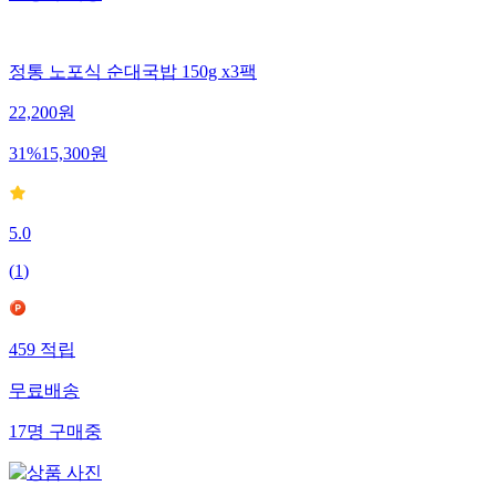
정통 노포식 순대국밥 150g x3팩
22,200
원
31
%
15,300
원
5.0
(
1
)
459
적립
무료배송
17
명
구매중