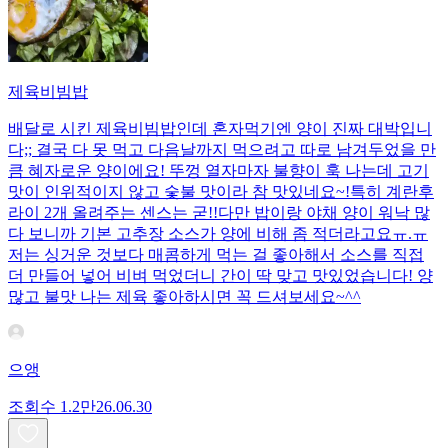
제육비빔밥
배달로 시킨 제육비빔밥인데 혼자먹기엔 양이 진짜 대박입니
다;; 결국 다 못 먹고 다음날까지 먹으려고 따로 남겨두었을 만
큼 혜자로운 양이에요! 뚜껑 열자마자 불향이 훅 나는데 고기
맛이 인위적이지 않고 숯불 맛이라 참 맛있네요~!특히 계란후
라이 2개 올려주는 센스는 굳!! ​다만 밥이랑 야채 양이 워낙 많
다 보니까 기본 고추장 소스가 양에 비해 좀 적더라고요ㅠ.ㅠ
저는 싱거운 것보다 매콤하게 먹는 걸 좋아해서 소스를 직접
더 만들어 넣어 비벼 먹었더니 간이 딱 맞고 맛있었습니다! 양
많고 불맛 나는 제육 좋아하시면 꼭 드셔보세요~^^
으앵
조회수
1.2만
26.06.30