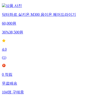
닥터하르 실키온 M300 음이온 헤어드라이기
60,000
원
36
%
38,500
원
4.0
(
1
)
0
적립
무료배송
104
명
구매중