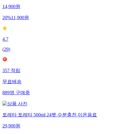
14,900
원
20
%
11,900
원
4.7
(
29
)
357
적립
무료배송
889
명
구매중
토레타 토레타 500ml 24펫 수분충전 이온음료
29,900
원