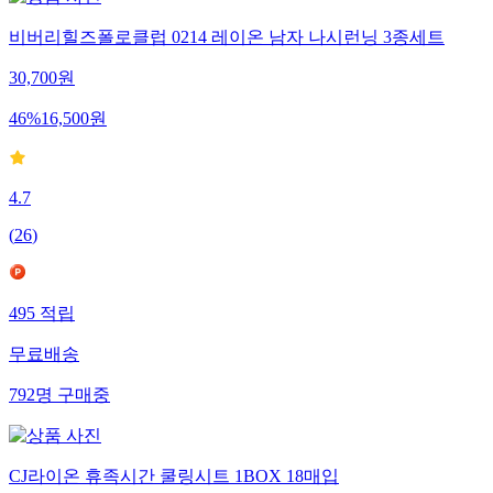
비버리힐즈폴로클럽 0214 레이온 남자 나시런닝 3종세트
30,700
원
46
%
16,500
원
4.7
(
26
)
495
적립
무료배송
792
명
구매중
CJ라이온 휴족시간 쿨링시트 1BOX 18매입