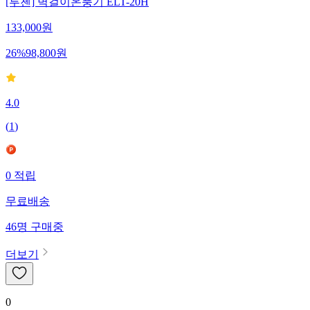
[루첸] 벽걸이온풍기 ELT-20H
133,000
원
26
%
98,800
원
4.0
(
1
)
0
적립
무료배송
46
명
구매중
더보기
0