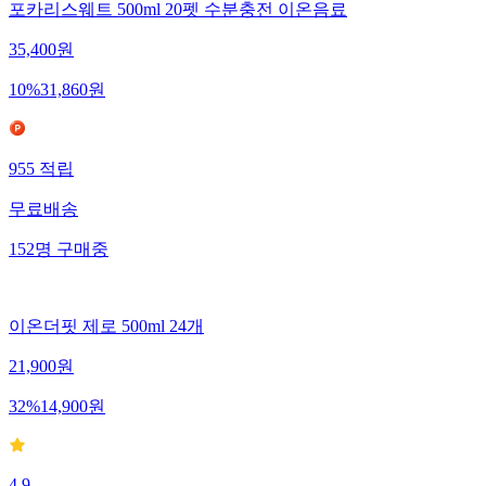
포카리스웨트 500ml 20펫 수분충전 이온음료
35,400
원
10
%
31,860
원
955
적립
무료배송
152
명
구매중
이온더핏 제로 500ml 24개
21,900
원
32
%
14,900
원