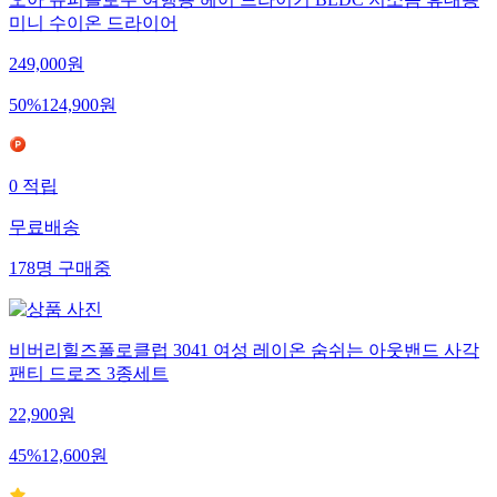
오아 슈퍼플로우 여행용 헤어 드라이기 BLDC 저소음 휴대용
미니 수이온 드라이어
249,000
원
50
%
124,900
원
0
적립
무료배송
178
명
구매중
비버리힐즈폴로클럽 3041 여성 레이온 숨쉬는 아웃밴드 사각
팬티 드로즈 3종세트
22,900
원
45
%
12,600
원