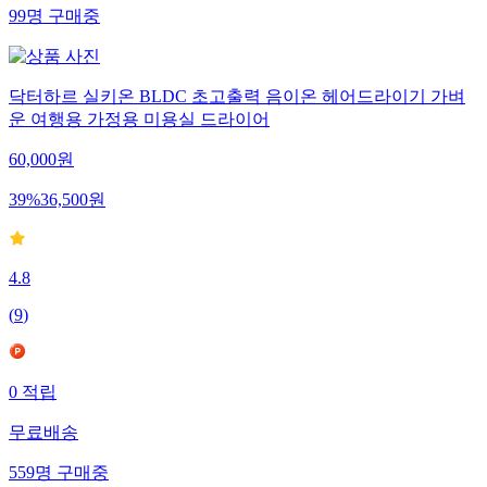
99
명
구매중
닥터하르 실키온 BLDC 초고출력 음이온 헤어드라이기 가벼
운 여행용 가정용 미용실 드라이어
60,000
원
39
%
36,500
원
4.8
(
9
)
0
적립
무료배송
559
명
구매중