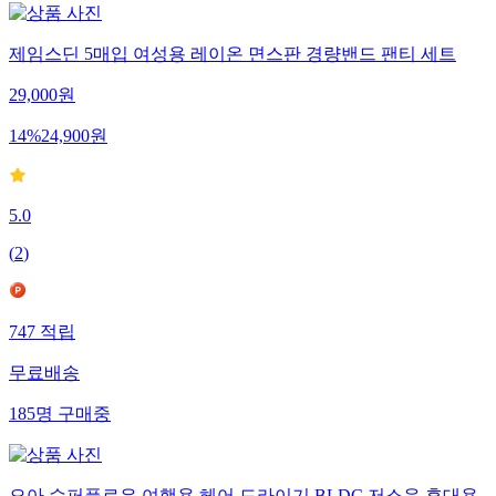
제임스딘 5매입 여성용 레이온 면스판 경량밴드 팬티 세트
29,000
원
14
%
24,900
원
5.0
(
2
)
747
적립
무료배송
185
명
구매중