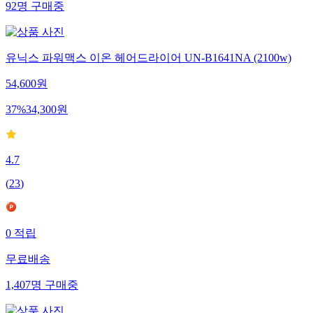
92
명
구매중
유닉스 파워맥스 이온 헤어드라이어 UN-B1641NA (2100w)
54,600
원
37
%
34,300
원
4.7
(
23
)
0
적립
무료배송
1,407
명
구매중