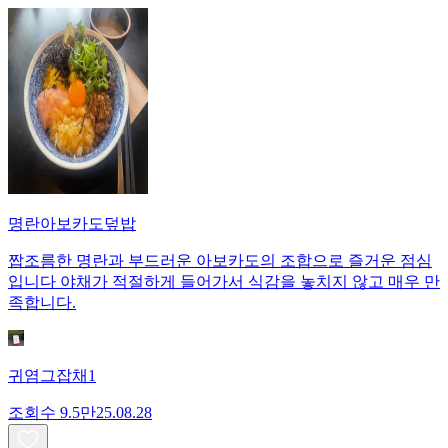
명란아보카도덮밥
짭조름한 명란과 부드러운 아보카도의 조합으로 즐거운 점심
입니다 야채가 적절하게 들어가서 식감을 놓치지 않고 매우 만
족합니다.
귀염그잡채1
조회수
9.5만
25.08.28