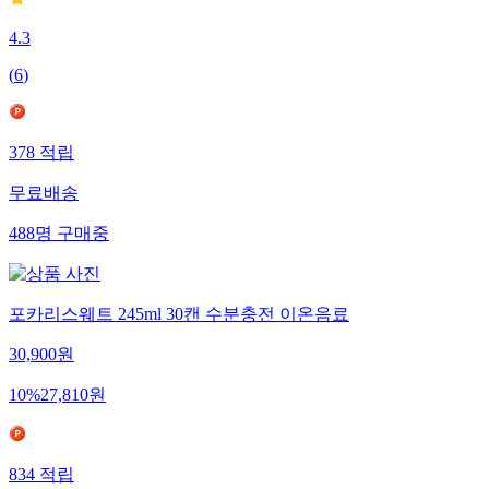
4.3
(
6
)
378
적립
무료배송
488
명
구매중
포카리스웨트 245ml 30캔 수분충전 이온음료
30,900
원
10
%
27,810
원
834
적립