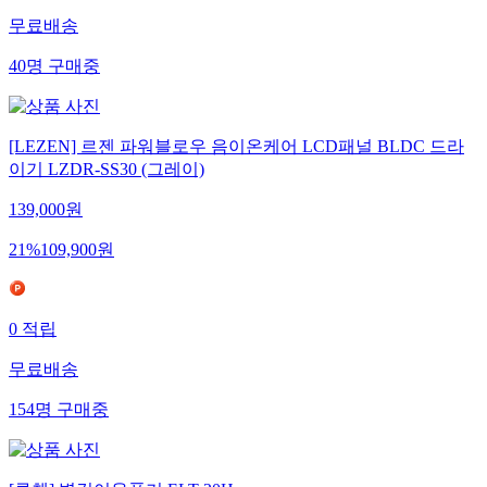
무료배송
40
명
구매중
[LEZEN] 르젠 파워블로우 음이온케어 LCD패널 BLDC 드라
이기 LZDR-SS30 (그레이)
139,000
원
21
%
109,900
원
0
적립
무료배송
154
명
구매중