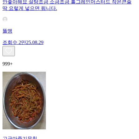
안좋아해요 설탕조금 소금조금 홀그레인머스터드 작은큰술
딱 요렇게 넣으면 됩니다.
똘맹
조회수
2만
25.08.29
999+
고구마줄기무침