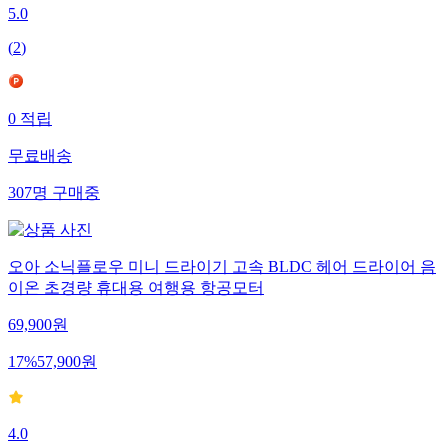
5.0
(
2
)
0
적립
무료배송
307
명
구매중
오아 소닉플로우 미니 드라이기 고속 BLDC 헤어 드라이어 음
이온 초경량 휴대용 여행용 항공모터
69,900
원
17
%
57,900
원
4.0