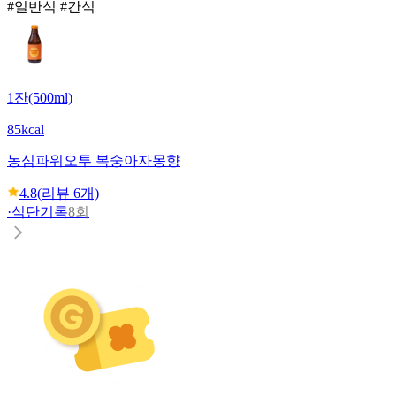
#일반식 #간식
1잔(500ml)
85kcal
농심
파워오투 복숭아자몽향
4.8
(리뷰
6
개)
·
식단기록
8회