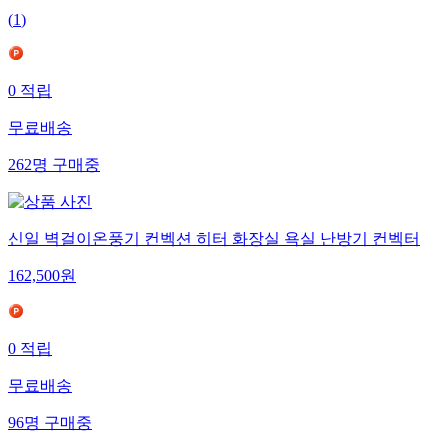
(
1
)
0
적립
무료배송
262
명
구매중
신일 벽걸이온풍기 컨벡션 히터 화장실 욕실 난방기 컨벡터
162,500
원
0
적립
무료배송
96
명
구매중