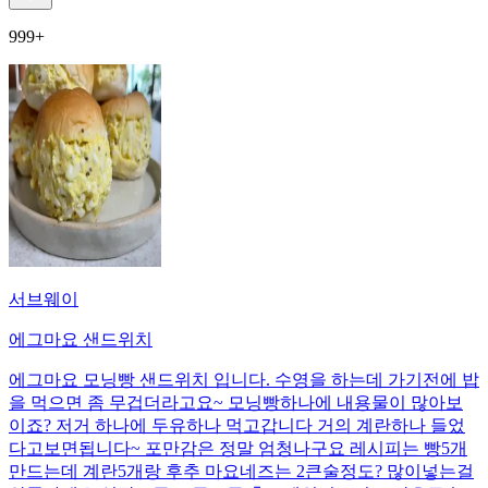
999+
서브웨이
에그마요 샌드위치
에그마요 모닝빵 샌드위치 입니다. 수영을 하는데 가기전에 밥
을 먹으면 좀 무겁더라고요~ 모닝빵하나에 내용물이 많아보
이죠? 저거 하나에 두유하나 먹고갑니다 거의 계란하나 들었
다고보면됩니다~ 포만감은 정말 엄청나구요 레시피는 빵5개
만드는데 계란5개랑 후추 마요네즈는 2큰술정도? 많이넣는걸