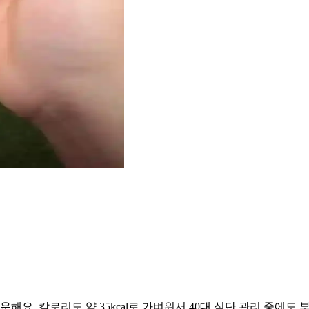
해요. 칼로리도 약 35kcal로 가벼워서 40대 식단 관리 중에도