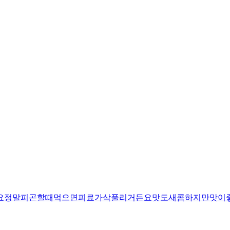
요정말피곤할때먹으면피료가삭풀리거든요맛도새콤하지만맛이