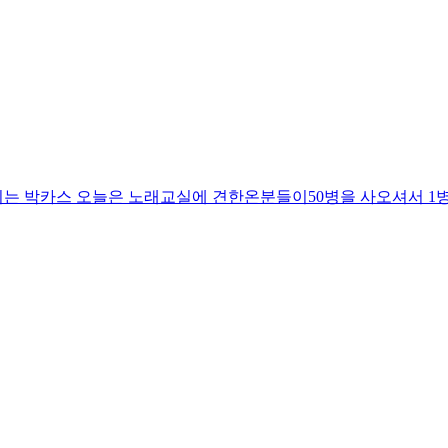
지는 박카스 오늘은 노래교실에 견한온분들이50병을 사오셔서 