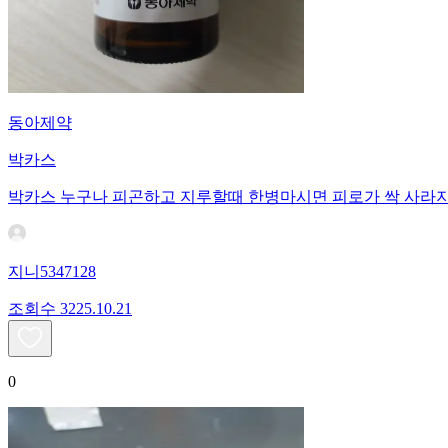
동아제약
박카스
박카스 누구나 피곤하고 지루할때 한병마시면 피로가 싹 사라
지니5347128
조회수
32
25.10.21
0