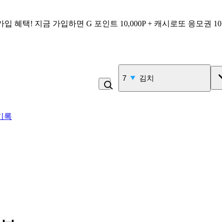
가입 혜택!
지금 가입하면
G 포인트 10,000P + 캐시로또 응모권 1
7
김치
기록