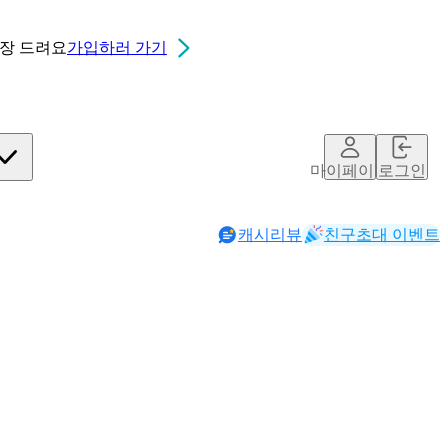
0장
드려요
가입하러 가기
마이페이지
로그인
캐시리뷰
친구초대 이벤트