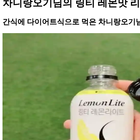
차니랑오기님의 링티 레몬맛 
간식에 다이어트식으로 먹은 차니랑오기님