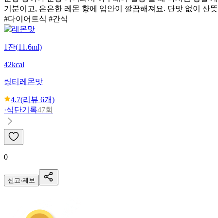
기분이고, 은은한 레몬 향에 입안이 깔끔해져요. 단맛 없이 산뜻
#다이어트식 #간식
1잔(11.6ml)
42kcal
링티
레몬맛
4.7
(리뷰
6
개)
·
식단기록
47회
0
신고·제보