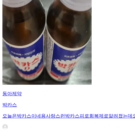
동아제약
박카스
오늘은박카스이네용사랑스런박카스피로회복제로알려졌는데