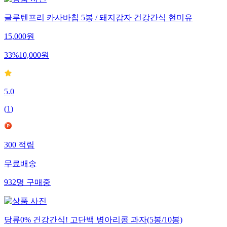
글루텐프리 카사바칩 5봉 / 돼지감자 건강간식 현미유
15,000
원
33
%
10,000
원
5.0
(
1
)
300
적립
무료배송
932
명
구매중
당류0% 건강간식! 고단백 병아리콩 과자(5봉/10봉)