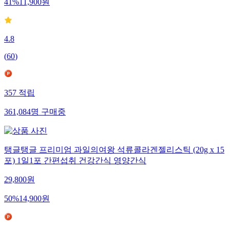
41
%
11,900
원
4.8
(
60
)
357
적립
361,084
명
구매중
탱글탱글 프리미엄 과일의여왕 석류콜라겐젤리스틱 (20g x 15
포) 1일1포 간편섭취 건강간식 영양간식
29,800
원
50
%
14,900
원