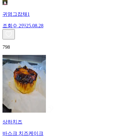
귀염그잡채1
조회수
2만
25.08.28
798
상하치즈
바스크 치즈케이크