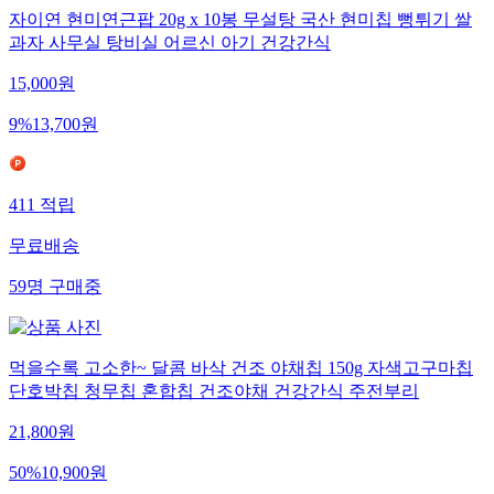
자이연 현미연근팝 20g x 10봉 무설탕 국산 현미칩 뻥튀기 쌀
과자 사무실 탕비실 어르신 아기 건강간식
15,000
원
9
%
13,700
원
411
적립
무료배송
59
명
구매중
먹을수록 고소한~ 달콤 바삭 건조 야채칩 150g 자색고구마칩
단호박칩 청무칩 혼합칩 건조야채 건강간식 주전부리
21,800
원
50
%
10,900
원