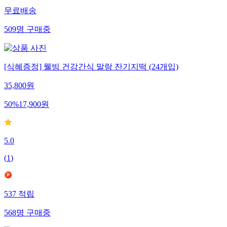
무료배송
509
명
구매중
[식혜증정] 웰빙 건강간식 말랑 잔기지떡 (24개입)
35,800
원
50
%
17,900
원
5.0
(
1
)
537
적립
568
명
구매중