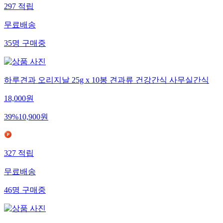
297
적립
무료배송
35
명
구매중
하루견과 오리지날 25g x 10봉 견과류 건강간식 사무실간식
18,000
원
39
%
10,900
원
327
적립
무료배송
46
명
구매중