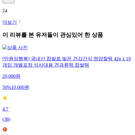
24
더보기
이 리뷰를 본 유저들이 관심있어 한 상품
[만원의행복] 국내산 찹쌀로 빚은 건강간식 영양찰떡 42g x 10
개입 개별포장 식사대용 견과류떡 찹쌀떡
20,000
원
50
%
10,000
원
4.7
(
38
)