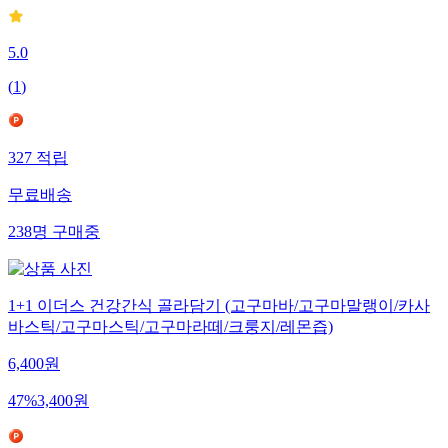
5.0
(
1
)
327
적립
무료배송
238
명
구매중
1+1 이더스 건강간식 골라담기 (고구마바/고구마말랭이/카사
바스틱/고구마스틱/고구마라떼/크룽지/레몬즙)
6,400
원
47
%
3,400
원