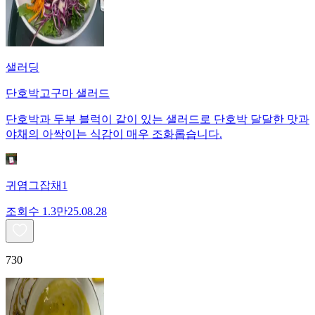
샐러딩
단호박고구마 샐러드
단호박과 두부 블럭이 같이 있는 샐러드로 단호박 달달한 맛과
야채의 아싹이는 식감이 매우 조화롭습니다.
귀염그잡채1
조회수
1.3만
25.08.28
730