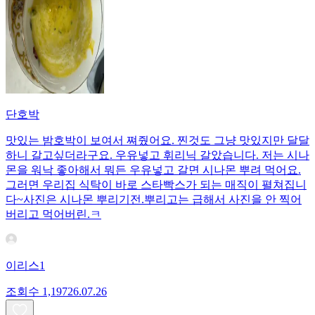
단호박
맛있는 밤호박이 보여서 쪄줬어요. 찐것도 그냥 맛있지만 달달
하니 갈고싶더라구요. 우유넣고 휘리닉 갈았습니다. 저는 시나
몬을 워낙 좋아해서 뭐든 우유넣고 갈면 시나몬 뿌려 먹어요.
그러면 우리집 식탁이 바로 스타빡스가 되는 매직이 펼쳐집니
다~사진은 시나몬 뿌리기전.뿌리고는 급해서 사진을 안 찍어
버리고 먹어버린.ㅋ
이리스1
조회수
1,197
26.07.26