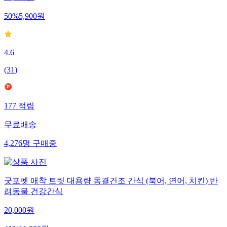
50
%
5,900
원
4.6
(
31
)
177
적립
무료배송
4,276
명
구매중
굿포펫 애착 트릿 대용량 동결건조 간식 (북어, 연어, 치킨) 반
려동물 건강간식
20,000
원