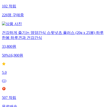
102
적립
226
명
구매중
건강하게 즐기는 영양간식 스윗넛츠 플러스 (20g x 25봉) 하루
한봉 하루견과 건강간식
33,800
원
50
%
16,900
원
5.0
(
1
)
507
적립
무료배송