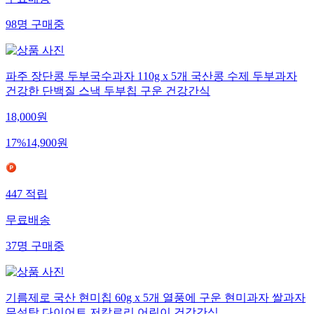
98
명
구매중
파주 장단콩 두부국수과자 110g x 5개 국산콩 수제 두부과자
건강한 단백질 스낵 두부칩 구운 건강간식
18,000
원
17
%
14,900
원
447
적립
무료배송
37
명
구매중
기름제로 국산 현미칩 60g x 5개 열풍에 구운 현미과자 쌀과자
무설탕 다이어트 저칼로리 어린이 건강간식