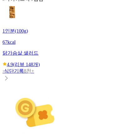
1인분(100g)
67kcal
닭가슴살 샐러드
4.9
(리뷰
148
개)
·
식단기록
8천+