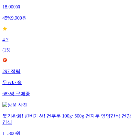
18,000
원
45
%
9,900
원
4.7
(
15
)
297
적립
무료배송
683
명
구매중
붓기완화! 변비개선! 건푸룬 100g~500g 건자두 영양간식 건강
간식
11,800
원