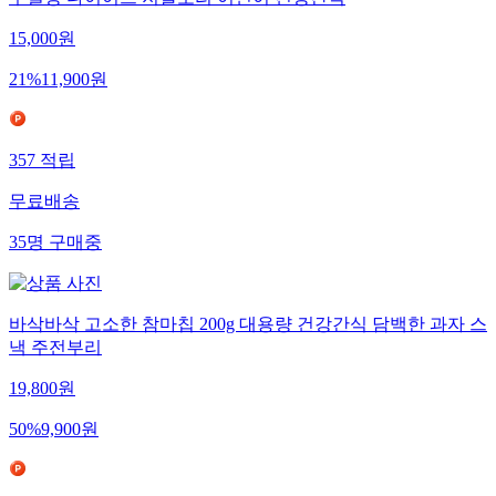
15,000
원
21
%
11,900
원
357
적립
무료배송
35
명
구매중
바삭바삭 고소한 참마칩 200g 대용량 건강간식 담백한 과자 스
낵 주전부리
19,800
원
50
%
9,900
원