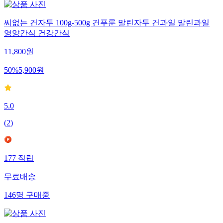
씨없는 건자두 100g-500g 건푸룬 말린자두 건과일 말린과일
영양간식 건강간식
11,800
원
50
%
5,900
원
5.0
(
2
)
177
적립
무료배송
146
명
구매중