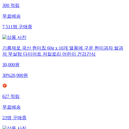
300
적립
무료배송
7,511
명
구매중
기름제로 국산 현미칩 60g x 10개 열풍에 구운 현미과자 쌀과
자 무설탕 다이어트 저칼로리 어린이 건강간식
30,000
원
30
%
20,900
원
627
적립
무료배송
23
명
구매중