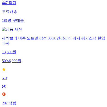
447
적립
무료배송
181
명
구매중
새싹보리 여주 오트밀 강정 330g 건강간식 과자 핑거스낵 한입
과자
13,800
원
50
%
6,900
원
5.0
(
4
)
207
적립