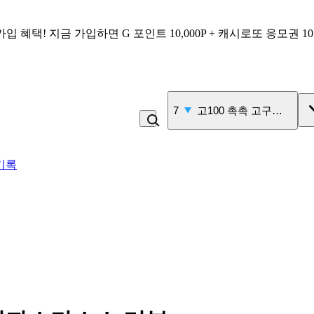
가입 혜택!
지금 가입하면
G 포인트 10,000P + 캐시로또 응모권 1
7
고100 촉촉 고구마 스틱
기록