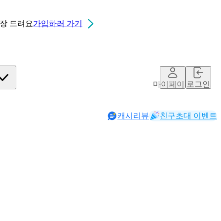
0장
드려요
가입하러 가기
마이페이지
로그인
캐시리뷰
친구초대 이벤트