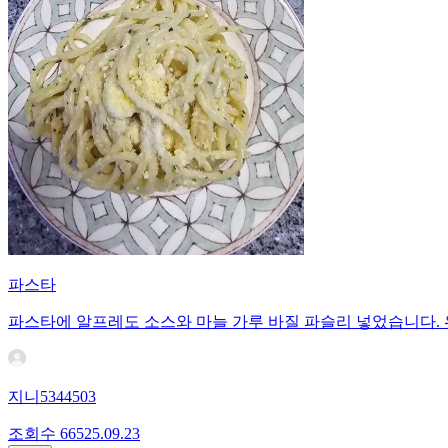
파스타
파스타에 알프레도 소스와 마늘 가루 바질 파슬리 넣었습니다.
지니5344503
조회수
665
25.09.23