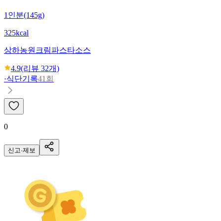
1인분(145g)
325kcal
상하농원
크림파스타소스
4.9
(리뷰
32
개)
·
식단기록
41회
0
신고·제보