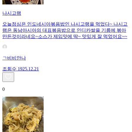
나시고랭
오늘점심은 인도네시아볶음밥인 나시고랭을 먹었다~ 나시고
랭은 동남아시아의 대표볶음밥으로 인디카쌀을 기름에 볶아
만든것이라네요~소스가 제입맛에 딱~ 맛있게 잘 먹었어요~~
ㄱ비비안나
조회수
19
25.12.21
0