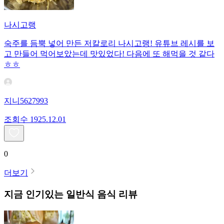
나시고랭
숙주를 듬뿍 넣어 만든 저칼로리 나시고랭! 유튜브 레시를 보
고 만들어 먹어보았는데 맛있었다! 다음에 또 해먹을 것 같다
ㅎㅎ
지니5627993
조회수
19
25.12.01
0
더보기
지금 인기있는
일반식
음식 리뷰