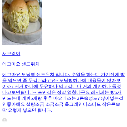
서브웨이
에그마요 샌드위치
에그마요 모닝빵 샌드위치 입니다. 수영을 하는데 가기전에 밥
을 먹으면 좀 무겁더라고요~ 모닝빵하나에 내용물이 많아보
이죠? 저거 하나에 두유하나 먹고갑니다 거의 계란하나 들었
다고보면됩니다~ 포만감은 정말 엄청나구요 레시피는 빵5개
만드는데 계란5개랑 후추 마요네즈는 2큰술정도? 많이넣는걸
안좋아해요 설탕조금 소금조금 홀그레인머스터드 작은큰술
딱 요렇게 넣으면 됩니다.