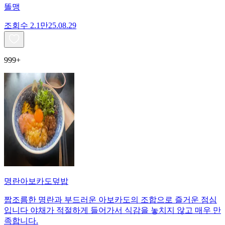
똘맹
조회수
2.1만
25.08.29
999+
명란아보카도덮밥
짭조름한 명란과 부드러운 아보카도의 조합으로 즐거운 점심
입니다 야채가 적절하게 들어가서 식감을 놓치지 않고 매우 만
족합니다.