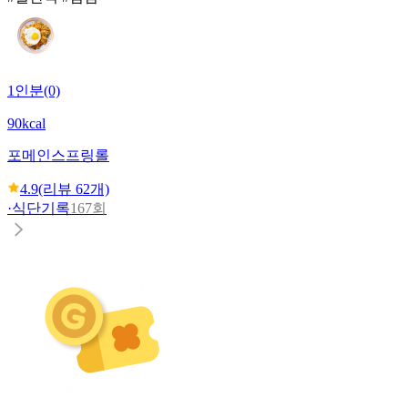
1인분(0)
90kcal
포메인
스프링롤
4.9
(리뷰
62
개)
·
식단기록
167회