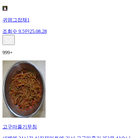
귀염그잡채1
조회수
9.5만
25.08.28
999+
고구마줄기무침