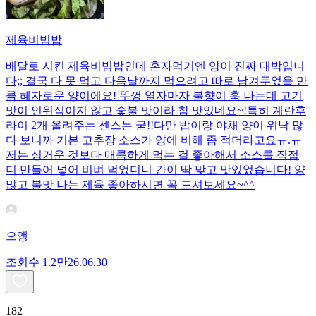
제육비빔밥
배달로 시킨 제육비빔밥인데 혼자먹기엔 양이 진짜 대박입니
다;; 결국 다 못 먹고 다음날까지 먹으려고 따로 남겨두었을 만
큼 혜자로운 양이에요! 뚜껑 열자마자 불향이 훅 나는데 고기
맛이 인위적이지 않고 숯불 맛이라 참 맛있네요~!특히 계란후
라이 2개 올려주는 센스는 굳!! ​다만 밥이랑 야채 양이 워낙 많
다 보니까 기본 고추장 소스가 양에 비해 좀 적더라고요ㅠ.ㅠ
저는 싱거운 것보다 매콤하게 먹는 걸 좋아해서 소스를 직접
더 만들어 넣어 비벼 먹었더니 간이 딱 맞고 맛있었습니다! 양
많고 불맛 나는 제육 좋아하시면 꼭 드셔보세요~^^
으앵
조회수
1.2만
26.06.30
182