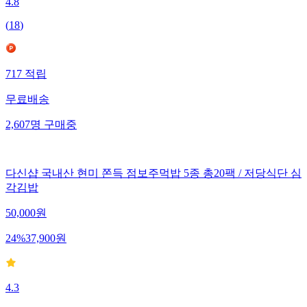
4.8
(
18
)
717
적립
무료배송
2,607
명
구매중
다신샵 국내산 현미 쫀득 점보주먹밥 5종 총20팩 / 저당식단 심
각김밥
50,000
원
24
%
37,900
원
4.3