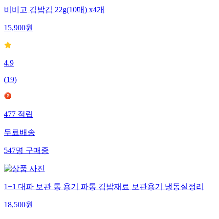
비비고 김밥김 22g(10매) x4개
15,900
원
4.9
(
19
)
477
적립
무료배송
547
명
구매중
1+1 대파 보관 통 용기 파통 김밥재료 보관용기 냉동실정리
18,500
원