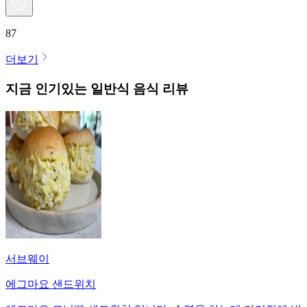
87
더보기
지금 인기있는
일반식
음식 리뷰
서브웨이
에그마요 샌드위치