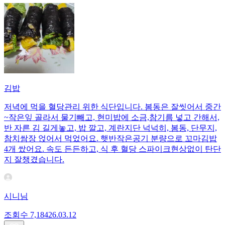
김밥
저녁에 먹을 혈당관리 위한 식단입니다. 봄동은 잘씻어서 중간
~작은잎 골라서 물기빼고, 현미밥에 소금,참기름 넣고 간해서,
반 자른 김 길게놓고, 밥 깔고, 계란지단 넉넉히, 봄동, 단무지,
참치쌈장 얹어서 먹었어요. 햇반작은공기 분량으로 꼬마김밥
4개 쌌어요. 속도 든든하고, 식 후 혈당 스파이크현상없이 탄단
지 잘챙겼습니다.
시니님
조회수
7,184
26.03.12