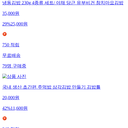
냉동김밥 230g 4종류 세트/ 야채 당근 유부비건 참치마요김밥
35,000
원
29
%
25,000
원
750
적립
무료배송
79
명
구매중
국내 생산 초간편 주먹밥 삼각김밥 만들기 김밥틀
20,000
원
42
%
11,600
원