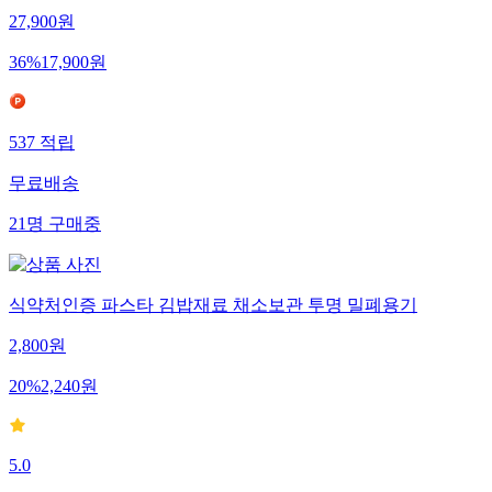
27,900
원
36
%
17,900
원
537
적립
무료배송
21
명
구매중
식약처인증 파스타 김밥재료 채소보관 투명 밀폐용기
2,800
원
20
%
2,240
원
5.0