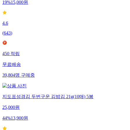
19
%
15,000
원
4.6
(
643
)
450
적립
무료배송
39,804
명
구매중
지도표성경김 두번구운 김밥김 21g(10매) 5봉
25,000
원
44
%
13,900
원