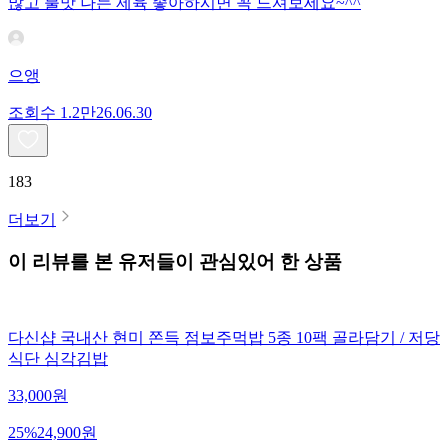
많고 불맛 나는 제육 좋아하시면 꼭 드셔보세요~^^
으앵
조회수
1.2만
26.06.30
183
더보기
이 리뷰를 본 유저들이 관심있어 한 상품
다신샵 국내산 현미 쫀득 점보주먹밥 5종 10팩 골라담기 / 저당
식단 심각김밥
33,000
원
25
%
24,900
원