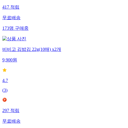
417
적립
무료배송
173
명
구매중
비비고 김밥김 22g(10매) x2개
9,900
원
4.7
(
3
)
297
적립
무료배송