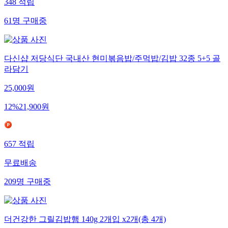
348
적립
61
명
구매중
다신샵 저당식단 국내산 현미볶음밥/주먹밥/김밥 32종 5+5 골
라담기
25,000
원
12
%
21,900
원
657
적립
무료배송
209
명
구매중
더건강한 그릴김밥햄 140g 2개입 x2개(총 4개)