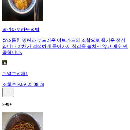
명란아보카도덮밥
짭조름한 명란과 부드러운 아보카도의 조합으로 즐거운 점심
입니다 야채가 적절하게 들어가서 식감을 놓치지 않고 매우 만
족합니다.
귀염그잡채1
조회수
9.6만
25.08.28
999+