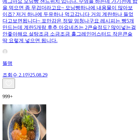
에그마요 모닝빵 샌드위치 입니다. 수영을 하는데 가기전에 밥
을 먹으면 좀 무겁더라고요~ 모닝빵하나에 내용물이 많아보
이죠? 저거 하나에 두유하나 먹고갑니다 거의 계란하나 들었
다고보면됩니다~ 포만감은 정말 엄청나구요 레시피는 빵5개
만드는데 계란5개랑 후추 마요네즈는 2큰술정도? 많이넣는걸
안좋아해요 설탕조금 소금조금 홀그레인머스터드 작은큰술
딱 요렇게 넣으면 됩니다.
똘맹
조회수
2.1만
25.08.29
999+