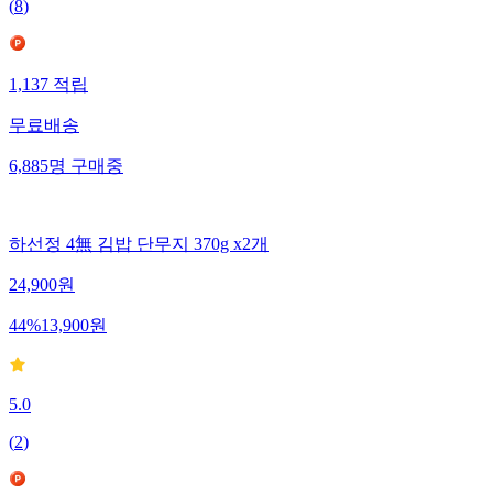
(
8
)
1,137
적립
무료배송
6,885
명
구매중
하선정 4無 김밥 단무지 370g x2개
24,900
원
44
%
13,900
원
5.0
(
2
)