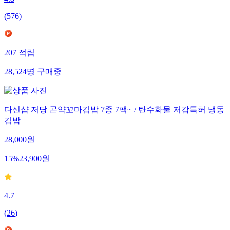
4.8
(
576
)
207
적립
28,524
명
구매중
다신샵 저당 곤약꼬마김밥 7종 7팩~ / 탄수화물 저감특허 냉동
김밥
28,000
원
15
%
23,900
원
4.7
(
26
)