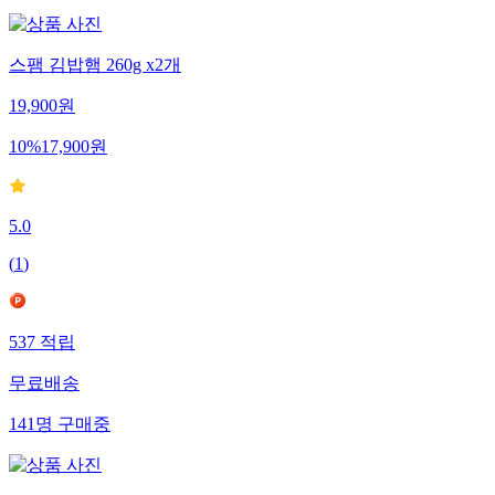
스팸 김밥햄 260g x2개
19,900
원
10
%
17,900
원
5.0
(
1
)
537
적립
무료배송
141
명
구매중