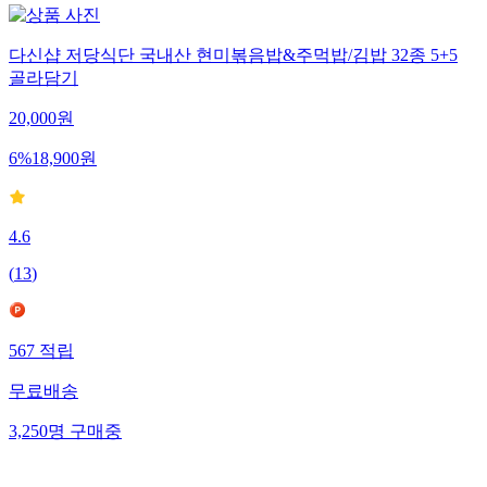
다신샵 저당식단 국내산 현미볶음밥&주먹밥/김밥 32종 5+5
골라담기
20,000
원
6
%
18,900
원
4.6
(
13
)
567
적립
무료배송
3,250
명
구매중