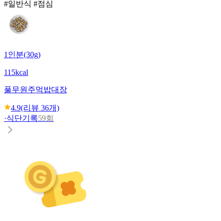
#일반식 #점심
1인분(30g)
115kcal
풀무원
주먹밥대장
4.9
(리뷰
36
개)
·
식단기록
59회