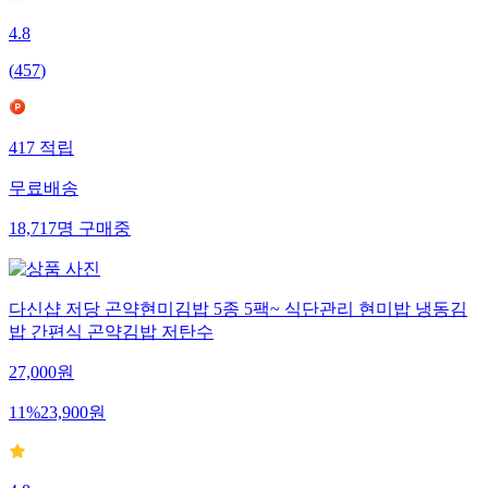
4.8
(
457
)
417
적립
무료배송
18,717
명
구매중
다신샵 저당 곤약현미김밥 5종 5팩~ 식단관리 현미밥 냉동김
밥 간편식 곤약김밥 저탄수
27,000
원
11
%
23,900
원