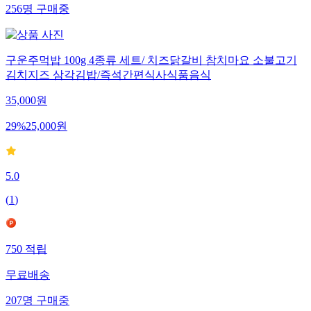
256
명
구매중
구운주먹밥 100g 4종류 세트/ 치즈닭갈비 참치마요 소불고기
김치지즈 삼각김밥/즉석간편식사식품음식
35,000
원
29
%
25,000
원
5.0
(
1
)
750
적립
무료배송
207
명
구매중