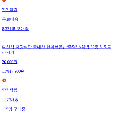
717
적립
무료배송
8,331
명
구매중
다신샵 저당식단 국내산 현미볶음밥/주먹밥/김밥 32종 5+5 골
라담기
20,000
원
11
%
17,900
원
537
적립
무료배송
115
명
구매중