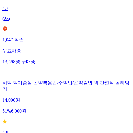
4.7
(
28
)
1,047
적립
무료배송
13,598
명
구매중
허닭 닭가슴살 곤약볶음밥/주먹밥/곤약김밥 외 간편식 골라담
기
14,000
원
51
%
6,900
원