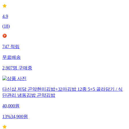
4.9
(
18
)
747
적립
무료배송
2,907
명
구매중
다신샵 저당 곤약현미김밥+꼬마김밥 12종 5+5 골라담기 / 식
단관리 냉동김밥 곤약김밥
40,000
원
13
%
34,900
원