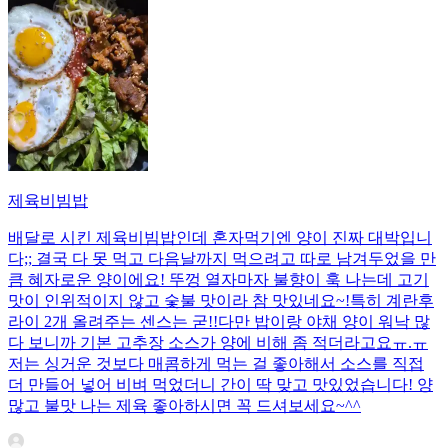
제육비빔밥
배달로 시킨 제육비빔밥인데 혼자먹기엔 양이 진짜 대박입니
다;; 결국 다 못 먹고 다음날까지 먹으려고 따로 남겨두었을 만
큼 혜자로운 양이에요! 뚜껑 열자마자 불향이 훅 나는데 고기
맛이 인위적이지 않고 숯불 맛이라 참 맛있네요~!특히 계란후
라이 2개 올려주는 센스는 굳!! ​다만 밥이랑 야채 양이 워낙 많
다 보니까 기본 고추장 소스가 양에 비해 좀 적더라고요ㅠ.ㅠ
저는 싱거운 것보다 매콤하게 먹는 걸 좋아해서 소스를 직접
더 만들어 넣어 비벼 먹었더니 간이 딱 맞고 맛있었습니다! 양
많고 불맛 나는 제육 좋아하시면 꼭 드셔보세요~^^