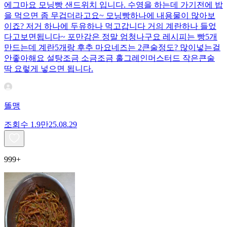
에그마요 모닝빵 샌드위치 입니다. 수영을 하는데 가기전에 밥
을 먹으면 좀 무겁더라고요~ 모닝빵하나에 내용물이 많아보
이죠? 저거 하나에 두유하나 먹고갑니다 거의 계란하나 들었
다고보면됩니다~ 포만감은 정말 엄청나구요 레시피는 빵5개
만드는데 계란5개랑 후추 마요네즈는 2큰술정도? 많이넣는걸
안좋아해요 설탕조금 소금조금 홀그레인머스터드 작은큰술
딱 요렇게 넣으면 됩니다.
똘맹
조회수
1.9만
25.08.29
999+