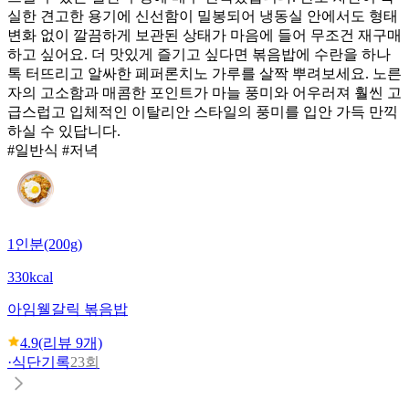
실한 견고한 용기에 신선함이 밀봉되어 냉동실 안에서도 형태
변화 없이 깔끔하게 보관된 상태가 마음에 들어 무조건 재구매
하고 싶어요. 더 맛있게 즐기고 싶다면 볶음밥에 수란을 하나
톡 터뜨리고 알싸한 페퍼론치노 가루를 살짝 뿌려보세요. 노른
자의 고소함과 매콤한 포인트가 마늘 풍미와 어우러져 훨씬 고
급스럽고 입체적인 이탈리안 스타일의 풍미를 입안 가득 만끽
하실 수 있답니다.
#일반식 #저녁
1인분(200g)
330kcal
아임웰
갈릭 볶음밥
4.9
(리뷰
9
개)
·
식단기록
23회