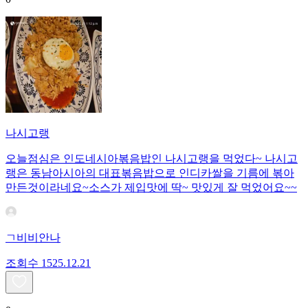
나시고랭
오늘점심은 인도네시아볶음밥인 나시고랭을 먹었다~ 나시고
랭은 동남아시아의 대표볶음밥으로 인디카쌀을 기름에 볶아
만든것이라네요~소스가 제입맛에 딱~ 맛있게 잘 먹었어요~~
ㄱ비비안나
조회수
15
25.12.21