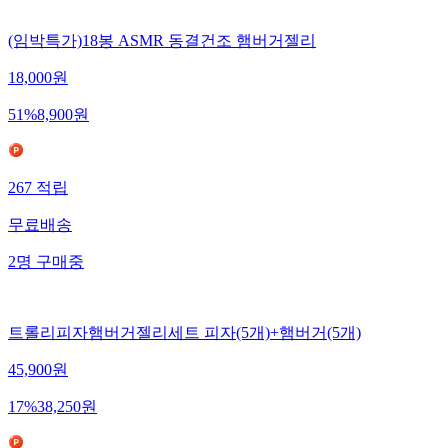
(임박특가)18봉 ASMR 동결건조 햄버거젤리
18,000
원
51
%
8,900
원
267
적립
무료배송
2
명
구매중
트롤리피자햄버거젤리세트 피자(5개)+햄버거(5개)
45,900
원
17
%
38,250
원