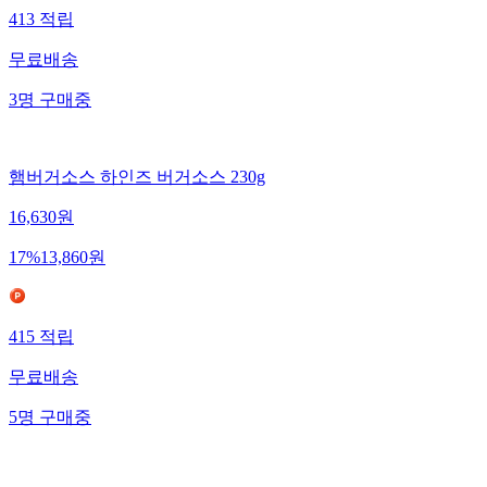
413
적립
무료배송
3
명
구매중
햄버거소스 하인즈 버거소스 230g
16,630
원
17
%
13,860
원
415
적립
무료배송
5
명
구매중