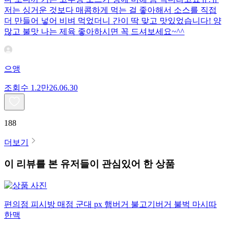
저는 싱거운 것보다 매콤하게 먹는 걸 좋아해서 소스를 직접
더 만들어 넣어 비벼 먹었더니 간이 딱 맞고 맛있었습니다! 양
많고 불맛 나는 제육 좋아하시면 꼭 드셔보세요~^^
으앵
조회수
1.2만
26.06.30
188
더보기
이 리뷰를 본 유저들이 관심있어 한 상품
편의점 피시방 매점 군대 px 햄버거 불고기버거 불벅 마시따
한맥