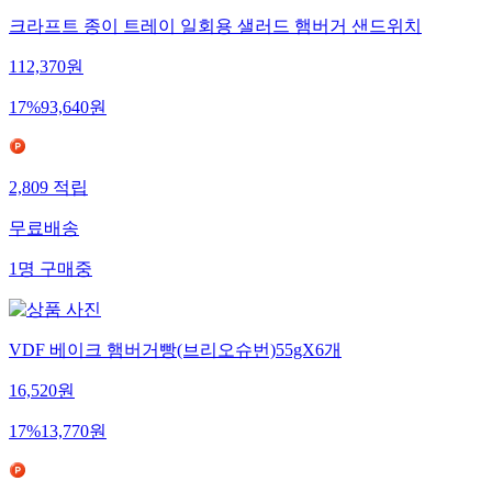
크라프트 종이 트레이 일회용 샐러드 햄버거 샌드위치
112,370
원
17
%
93,640
원
2,809
적립
무료배송
1
명
구매중
VDF 베이크 햄버거빵(브리오슈번)55gX6개
16,520
원
17
%
13,770
원