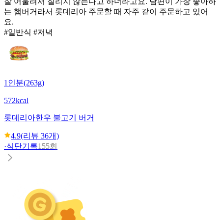
잘 어울려서 질리지 않는다고 하더라고요. 남편이 가장 좋아하
는 햄버거라서 롯데리아 주문할 때 자주 같이 주문하고 있어
요.
#일반식 #저녁
1인분(263g)
572kcal
롯데리아
한우 불고기 버거
4.9
(리뷰
36
개)
·
식단기록
155회