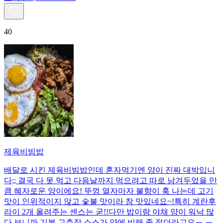
40
제육비빔밥
배달로 시킨 제육비빔밥인데 혼자먹기엔 양이 진짜 대박입니
다;; 결국 다 못 먹고 다음날까지 먹으려고 따로 남겨두었을 만
큼 혜자로운 양이에요! 뚜껑 열자마자 불향이 훅 나는데 고기
맛이 인위적이지 않고 숯불 맛이라 참 맛있네요~!특히 계란후
라이 2개 올려주는 센스는 굳!! ​다만 밥이랑 야채 양이 워낙 많
다 보니까 기본 고추장 소스가 양에 비해 좀 적더라고요ㅠ.ㅠ