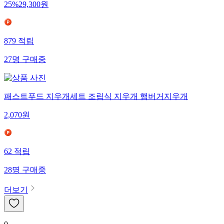
25
%
29,300
원
879
적립
27
명
구매중
패스트푸드 지우개세트 조립식 지우개 햄버거지우개
2,070
원
62
적립
28
명
구매중
더보기