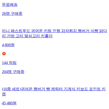
무료배송
26
명
구매중
미니 패스트푸드 귀여운 키링 인형 감자튀김 햄버거 식빵 닭다
리 가방 고리 열쇠고리 키홀더
4,800
원
144
적립
204
명
구매중
(10종 세트)귀여운 햄버거 빵 캐릭터 기계식 키보드 포인트 키
캡
45,480
원