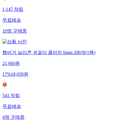
1,147
적립
무료배송
10
명
구매중
햄버거 실리콘 귀걸이 클러치 6mm 200개(1팩)
21,660
원
17
%
18,050
원
541
적립
무료배송
4
명
구매중