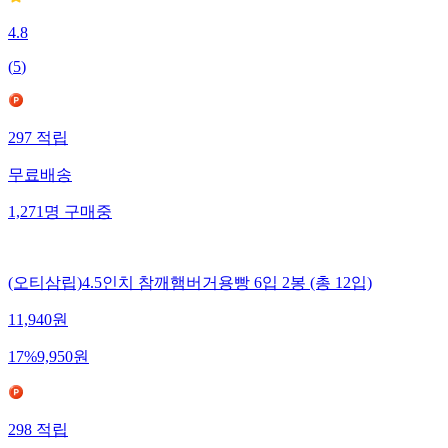
4.8
(
5
)
297
적립
무료배송
1,271
명
구매중
(오티삼립)4.5인치 참깨햄버거용빵 6입 2봉 (총 12입)
11,940
원
17
%
9,950
원
298
적립