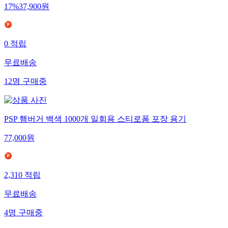
17
%
37,900
원
0
적립
무료배송
12
명
구매중
PSP 햄버거 백색 1000개 일회용 스티로폼 포장 용기
77,000
원
2,310
적립
무료배송
4
명
구매중