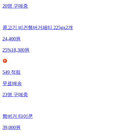
20
명
구매중
콩고기 비건햄버거패티 225gx2개
24,400
원
25
%
18,300
원
549
적립
무료배송
23
명
구매중
햄버거 타이쿤
39,000
원