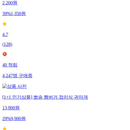
2,200
원
39
%
1,350
원
4.7
(
128
)
40
적립
4,247
명
구매중
[1+1 인기상품] 뽀송 햄버거 접이식 귀마개
13,900
원
29
%
9,900
원