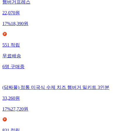
햄버거프레스
22,070
원
17
%
18,390
원
551
적립
무료배송
6
명
구매중
(담짜몰) 정통 미국식 수제 치즈 햄버거 밀키트 3인분
33,260
원
17
%
27,720
원