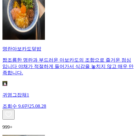
명란아보카도덮밥
짭조름한 명란과 부드러운 아보카도의 조합으로 즐거운 점심
입니다 야채가 적절하게 들어가서 식감을 놓치지 않고 매우 만
족합니다.
귀염그잡채1
조회수
9.6만
25.08.28
999+