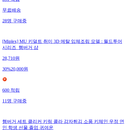
831
적립
무료배송
28
명
구매중
[Miplex] MU 키덜트 취미 3D 메탈 입체조립 모델 : 월드투어
시리즈_햄버거 샵
28,710
원
30
%
20,000
원
600
적립
11
명
구매중
햄버거 세트 클리커 키링 콜라 감자튀김 소품 키체인 우정 연
인 학생 선물 졸업 귀여운