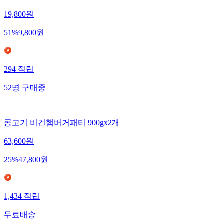
19,800
원
51
%
9,800
원
294
적립
52
명
구매중
콩고기 비건햄버거패티 900gx2개
63,600
원
25
%
47,800
원
1,434
적립
무료배송