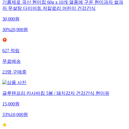
기름제로 국산 현미칩 60g x 10개 열풍에 구운 현미과자 쌀과
자 무설탕 다이어트 저칼로리 어린이 건강간식
30,000
원
30
%
20,900
원
627
적립
무료배송
23
명
구매중
글루텐프리 카사바칩 5봉 / 돼지감자 건강간식 현미유
15,000
원
33
%
10,000
원