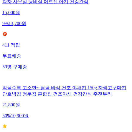
과자 사무실 탕비실 어르신 아기 건강간식
15,000
원
9
%
13,700
원
411
적립
무료배송
59
명
구매중
먹을수록 고소한~ 달콤 바삭 건조 야채칩 150g 자색고구마칩
단호박칩 청무칩 혼합칩 건조야채 건강간식 주전부리
21,800
원
50
%
10,900
원