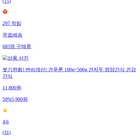
(
15
)
297
적립
무료배송
683
명
구매중
붓기완화! 변비개선! 건푸룬 100g~500g 건자두 영양간식 건강
간식
11,800
원
50
%
5,900
원
4.6
(
31
)