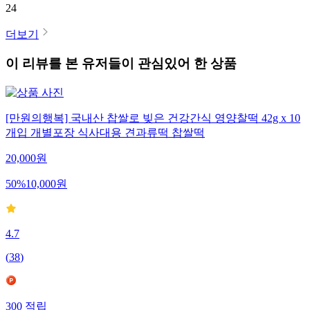
24
더보기
이 리뷰를 본 유저들이 관심있어 한 상품
[만원의행복] 국내산 찹쌀로 빚은 건강간식 영양찰떡 42g x 10
개입 개별포장 식사대용 견과류떡 찹쌀떡
20,000
원
50
%
10,000
원
4.7
(
38
)
300
적립