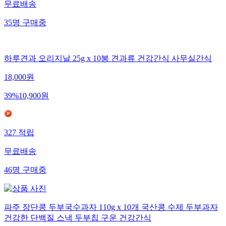
무료배송
35
명
구매중
하루견과 오리지날 25g x 10봉 견과류 건강간식 사무실간식
18,000
원
39
%
10,900
원
327
적립
무료배송
46
명
구매중
파주 장단콩 두부국수과자 110g x 10개 국산콩 수제 두부과자
건강한 단백질 스낵 두부칩 구운 건강간식