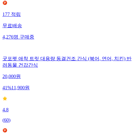
177
적립
무료배송
4,276
명
구매중
굿포펫 애착 트릿 대용량 동결건조 간식 (북어, 연어, 치킨) 반
려동물 건강간식
20,000
원
41
%
11,900
원
4.8
(
60
)