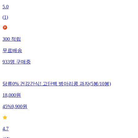
5.0
(
1
)
300
적립
무료배송
933
명
구매중
당류0% 건강간식! 고단백 병아리콩 과자(5봉/10봉)
18,000
원
45
%
9,900
원
4.7