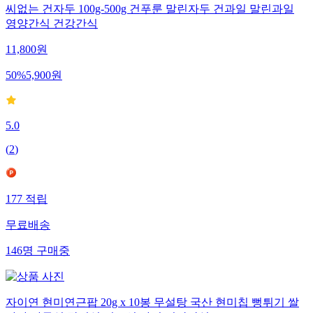
씨없는 건자두 100g-500g 건푸룬 말린자두 건과일 말린과일
영양간식 건강간식
11,800
원
50
%
5,900
원
5.0
(
2
)
177
적립
무료배송
146
명
구매중
자이연 현미연근팝 20g x 10봉 무설탕 국산 현미칩 뻥튀기 쌀