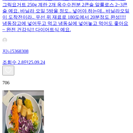
그릭요거트 250g 계란 2개 옥수수전분 2큰술 알룰로스 2~3큰
술 예요. 바닐라 오일 5방울 정도.. 넣어야 하는데.. 바닐라오일
이 도착전이라.. 우선 위 재료로 180도에서 20분정도 완성!!!!
냉동장고에 넣어두고 먹고 냉동실에 넣어놓고 먹어도 좋아요
~ 완전 건강식!! 다이어트식 예요.
지니5368308
조회수
2.8만
25.09.24
706