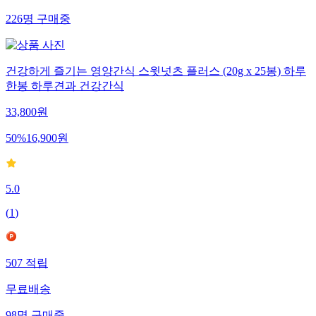
226
명
구매중
건강하게 즐기는 영양간식 스윗넛츠 플러스 (20g x 25봉) 하루
한봉 하루견과 건강간식
33,800
원
50
%
16,900
원
5.0
(
1
)
507
적립
무료배송