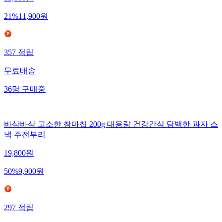
15,000
원
21
%
11,900
원
357
적립
무료배송
36
명
구매중
바삭바삭 고소한 참마칩 200g 대용량 건강간식 담백한 과자 스
낵 주전부리
19,800
원
50
%
9,900
원
297
적립