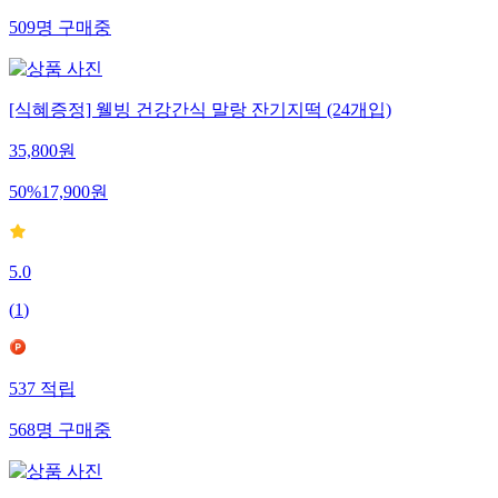
509
명
구매중
[식혜증정] 웰빙 건강간식 말랑 잔기지떡 (24개입)
35,800
원
50
%
17,900
원
5.0
(
1
)
537
적립
568
명
구매중