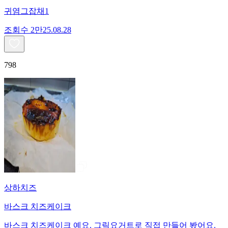
귀염그잡채1
조회수
2만
25.08.28
798
상하치즈
바스크 치즈케이크
바스크 치즈케이크 예요. 그릭요거트로 직접 만들어 봤어요.