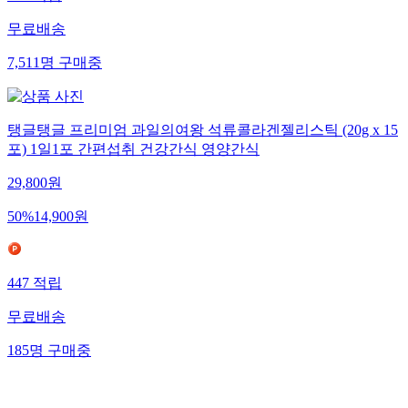
무료배송
7,511
명
구매중
탱글탱글 프리미엄 과일의여왕 석류콜라겐젤리스틱 (20g x 15
포) 1일1포 간편섭취 건강간식 영양간식
29,800
원
50
%
14,900
원
447
적립
무료배송
185
명
구매중