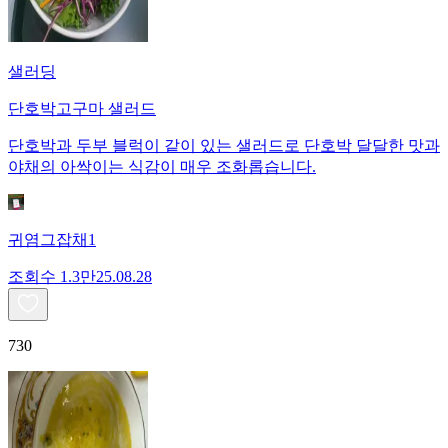
샐러딩
단호박고구마 샐러드
단호박과 두부 블럭이 같이 있는 샐러드로 단호박 달달한 맛과
야채의 아싹이는 식감이 매우 조화롭습니다.
귀염그잡채1
조회수
1.3만
25.08.28
730