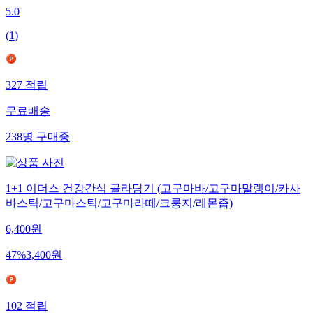
5.0
(
1
)
327
적립
무료배송
238
명
구매중
1+1 이더스 건강간식 골라담기 (고구마바/고구마말랭이/카사
바스틱/고구마스틱/고구마라떼/크룽지/레몬즙)
6,400
원
47
%
3,400
원
102
적립