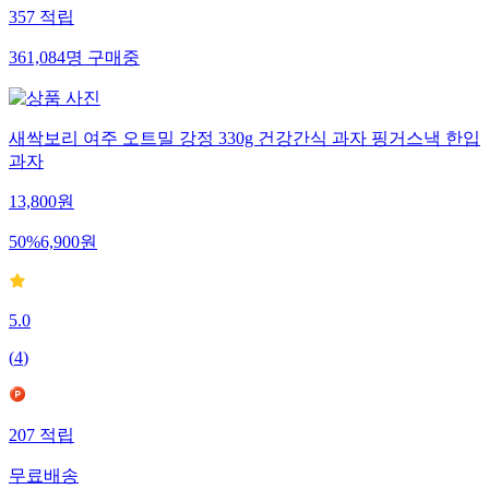
357
적립
361,084
명
구매중
새싹보리 여주 오트밀 강정 330g 건강간식 과자 핑거스낵 한입
과자
13,800
원
50
%
6,900
원
5.0
(
4
)
207
적립
무료배송