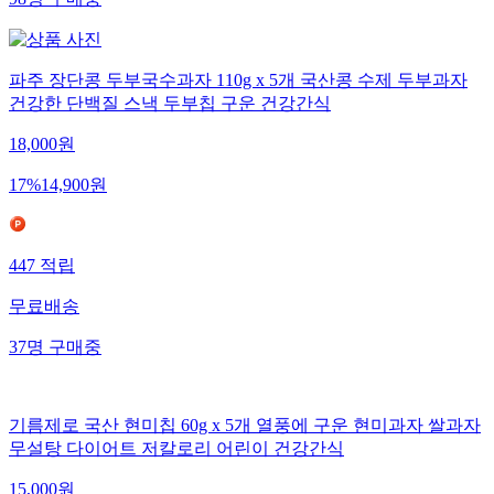
98
명
구매중
파주 장단콩 두부국수과자 110g x 5개 국산콩 수제 두부과자
건강한 단백질 스낵 두부칩 구운 건강간식
18,000
원
17
%
14,900
원
447
적립
무료배송
37
명
구매중
기름제로 국산 현미칩 60g x 5개 열풍에 구운 현미과자 쌀과자
무설탕 다이어트 저칼로리 어린이 건강간식