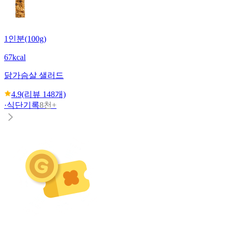
1인분(100g)
67kcal
닭가슴살 샐러드
4.9
(리뷰
148
개)
·
식단기록
8천+