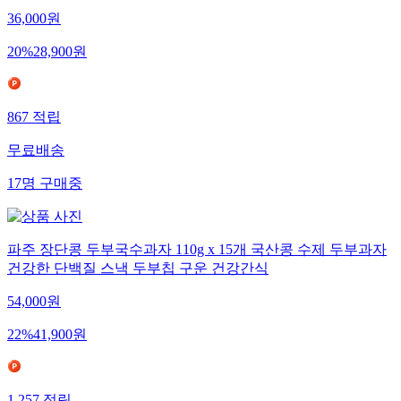
36,000
원
20
%
28,900
원
867
적립
무료배송
17
명
구매중
파주 장단콩 두부국수과자 110g x 15개 국산콩 수제 두부과자
건강한 단백질 스낵 두부칩 구운 건강간식
54,000
원
22
%
41,900
원