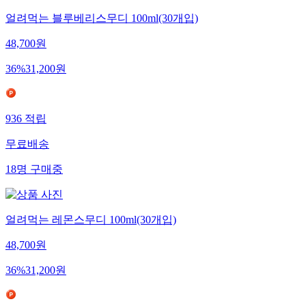
얼려먹는 블루베리스무디 100ml(30개입)
48,700
원
36
%
31,200
원
936
적립
무료배송
18
명
구매중
얼려먹는 레몬스무디 100ml(30개입)
48,700
원
36
%
31,200
원