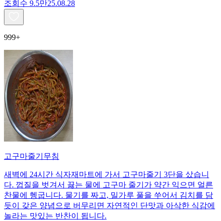
조회수
9.5만
25.08.28
999+
고구마줄기무침
새벽에 24시간 식자재마트에 가서 고구마줄기 3단을 샀습니
다. 껍질을 벗겨서 끓는 물에 고구마 줄기가 약간 익으면 얼른
찬물에 헹굽니다. 물기를 짜고, 밀가루 풀을 쑤어서 김치를 담
듯이 갖은 양념으로 버무리면 자연적인 단맛과 아삭한 식감에
놀라는 맛있는 반찬이 됩니다.