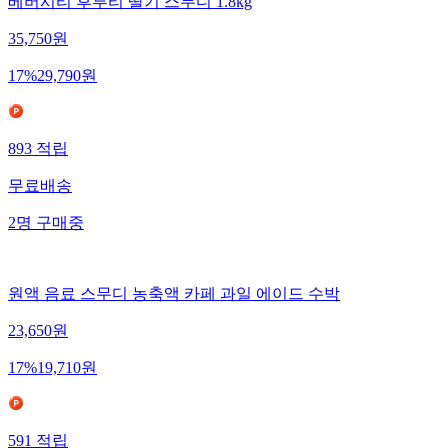
베버시티 후루티 딸기 스무디 1.8kg
35,750
원
17
%
29,790
원
893
적립
무료배송
2
명
구매중
원액 음료 스무디 농축액 카페 과일 에이드 수박
23,650
원
17
%
19,710
원