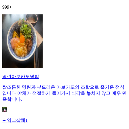
999+
명란아보카도덮밥
짭조름한 명란과 부드러운 아보카도의 조합으로 즐거운 점심
입니다 야채가 적절하게 들어가서 식감을 놓치지 않고 매우 만
족합니다.
귀염그잡채1