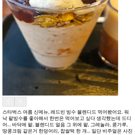
스타벅스 여름 신메뉴, 레드빈 빙수 블렌디드 먹어봤어요. 워
낙 팥빙수를 좋아해서 한번은 먹어보고 싶다 생각했는데 드디
어... 바닥에 팥, 블렌디드 얼음 그 위에 팥, 그레놀라, 콩가루,
땅콩크림 같은거 한덩어리, 찹쌀떡 한 개... 일단 비주얼은 사진