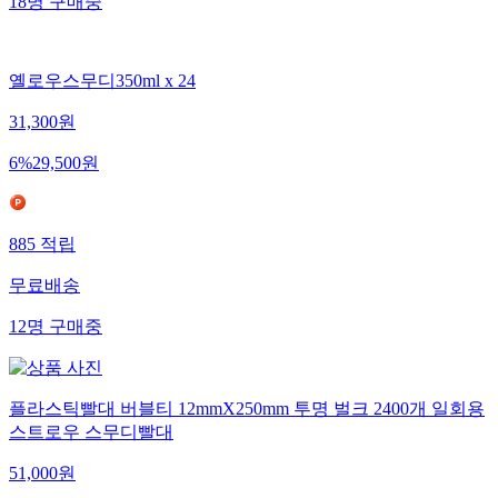
18
명
구매중
옐로우스무디350ml x 24
31,300
원
6
%
29,500
원
885
적립
무료배송
12
명
구매중
플라스틱빨대 버블티 12mmX250mm 투명 벌크 2400개 일회용
스트로우 스무디빨대
51,000
원