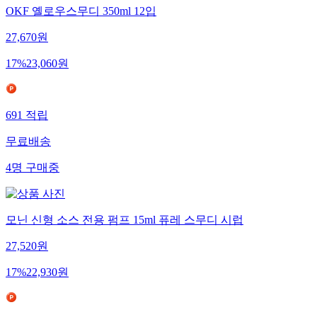
OKF 옐로우스무디 350ml 12입
27,670
원
17
%
23,060
원
691
적립
무료배송
4
명
구매중
모닌 신형 소스 전용 펌프 15ml 퓨레 스무디 시럽
27,520
원
17
%
22,930
원