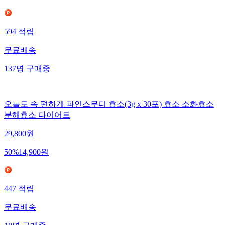
594
적립
무료배송
137
명
구매중
오늘도 속 편하게 파인스무디 효소(3g x 30포) 효소 소화효소
분해효소 다이어트
29,800
원
50
%
14,900
원
447
적립
무료배송