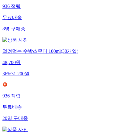
936
적립
무료배송
8
명
구매중
얼려먹는 수박스무디 100ml(30개입)
48,700
원
36
%
31,200
원
936
적립
무료배송
20
명
구매중