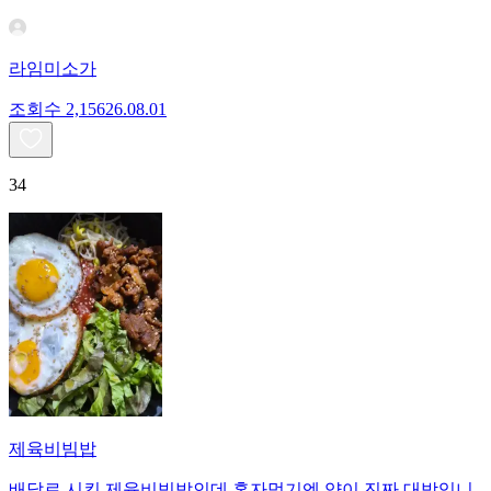
라임미소가
조회수
2,156
26.08.01
34
제육비빔밥
배달로 시킨 제육비빔밥인데 혼자먹기엔 양이 진짜 대박입니