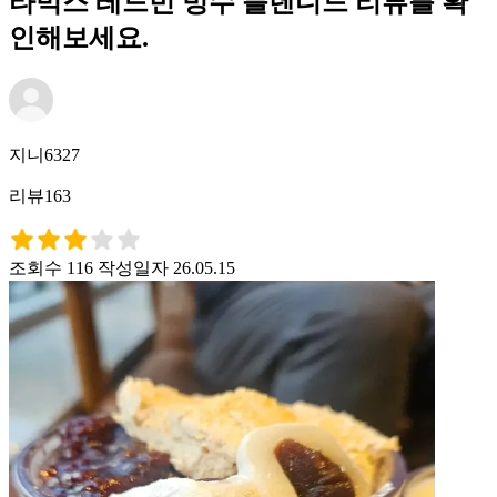
타벅스 레드빈 빙수 블렌디드 리뷰를 확
인해보세요.
지니6327
리뷰163
조회수 116
작성일자 26.05.15