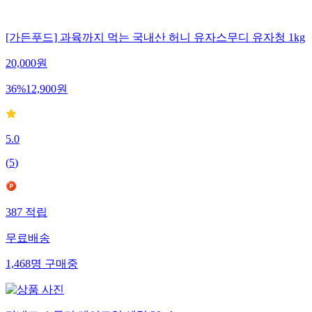
[가든푸드] 과육까지 먹는 국내산 허니 유자스무디 유자청 1kg
20,000
원
36
%
12,900
원
5.0
(
5
)
387
적립
무료배송
1,468
명
구매중