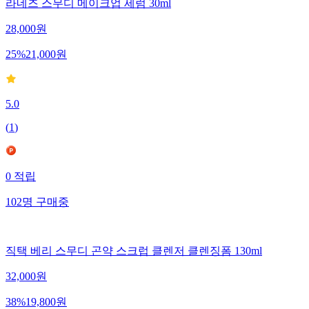
라네즈 스무디 메이크업 세럼 30ml
28,000
원
25
%
21,000
원
5.0
(
1
)
0
적립
102
명
구매중
직택 베리 스무디 곤약 스크럽 클렌저 클렌징폼 130ml
32,000
원
38
%
19,800
원