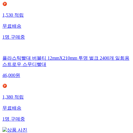
1,530
적립
무료배송
1
명
구매중
플라스틱빨대 버블티 12mmX210mm 투명 벌크 2400개 일회용
스트로우 스무디빨대
46,000
원
1,380
적립
무료배송
1
명
구매중