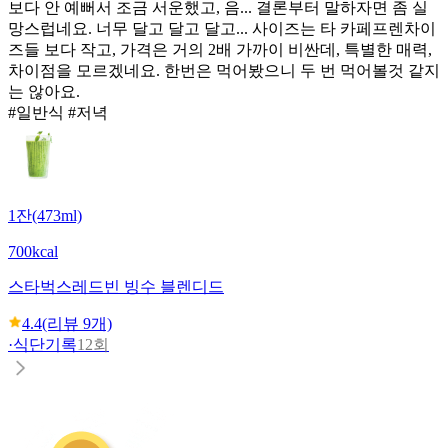
보다 안 예뻐서 조금 서운했고, 음... 결론부터 말하자면 좀 실
망스럽네요. 너무 달고 달고 달고... 사이즈는 타 카페프렌차이
즈들 보다 작고, 가격은 거의 2배 가까이 비싼데, 특별한 매력,
차이점을 모르겠네요. 한번은 먹어봤으니 두 번 먹어볼것 같지
는 않아요.
#일반식 #저녁
1잔(473ml)
700kcal
스타벅스
레드빈 빙수 블렌디드
4.4
(리뷰
9
개)
·
식단기록
12회