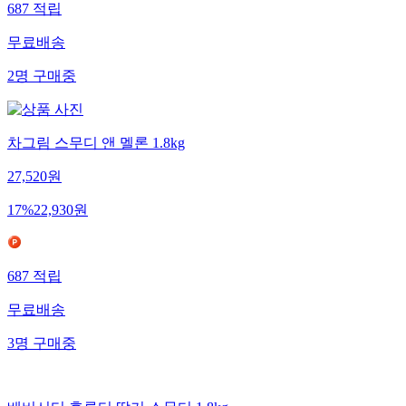
687
적립
무료배송
2
명
구매중
차그림 스무디 앤 멜론 1.8kg
27,520
원
17
%
22,930
원
687
적립
무료배송
3
명
구매중