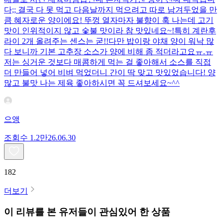
다;; 결국 다 못 먹고 다음날까지 먹으려고 따로 남겨두었을 만
큼 혜자로운 양이에요! 뚜껑 열자마자 불향이 훅 나는데 고기
맛이 인위적이지 않고 숯불 맛이라 참 맛있네요~!특히 계란후
라이 2개 올려주는 센스는 굳!! ​다만 밥이랑 야채 양이 워낙 많
다 보니까 기본 고추장 소스가 양에 비해 좀 적더라고요ㅠ.ㅠ
저는 싱거운 것보다 매콤하게 먹는 걸 좋아해서 소스를 직접
더 만들어 넣어 비벼 먹었더니 간이 딱 맞고 맛있었습니다! 양
많고 불맛 나는 제육 좋아하시면 꼭 드셔보세요~^^
으앵
조회수
1.2만
26.06.30
182
더보기
이 리뷰를 본 유저들이 관심있어 한 상품