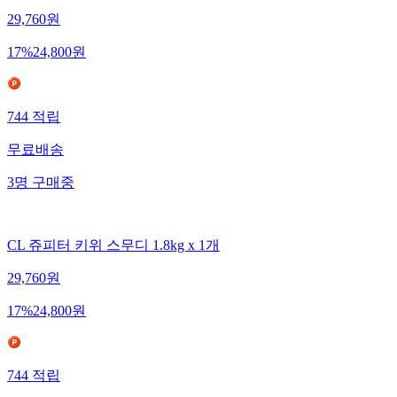
29,760
원
17
%
24,800
원
744
적립
무료배송
3
명
구매중
CL 쥬피터 키위 스무디 1.8kg x 1개
29,760
원
17
%
24,800
원
744
적립