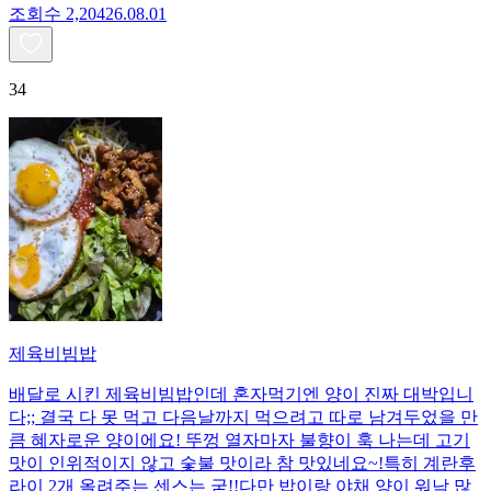
조회수
2,204
26.08.01
34
제육비빔밥
배달로 시킨 제육비빔밥인데 혼자먹기엔 양이 진짜 대박입니
다;; 결국 다 못 먹고 다음날까지 먹으려고 따로 남겨두었을 만
큼 혜자로운 양이에요! 뚜껑 열자마자 불향이 훅 나는데 고기
맛이 인위적이지 않고 숯불 맛이라 참 맛있네요~!특히 계란후
라이 2개 올려주는 센스는 굳!! ​다만 밥이랑 야채 양이 워낙 많