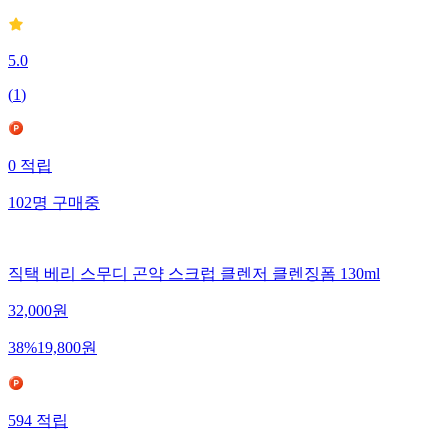
5.0
(
1
)
0
적립
102
명
구매중
직택 베리 스무디 곤약 스크럽 클렌저 클렌징폼 130ml
32,000
원
38
%
19,800
원
594
적립