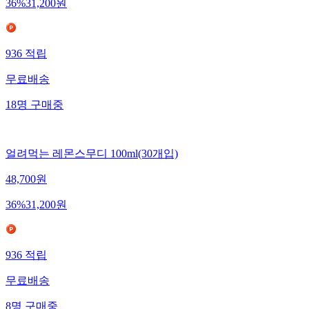
36
%
31,200
원
936
적립
무료배송
18
명
구매중
얼려먹는 레몬스무디 100ml(30개입)
48,700
원
36
%
31,200
원
936
적립
무료배송