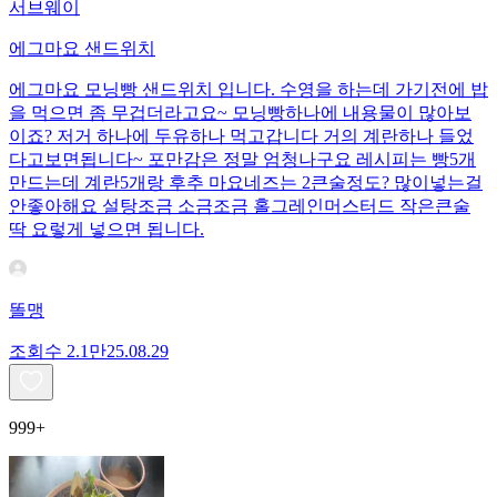
서브웨이
에그마요 샌드위치
에그마요 모닝빵 샌드위치 입니다. 수영을 하는데 가기전에 밥
을 먹으면 좀 무겁더라고요~ 모닝빵하나에 내용물이 많아보
이죠? 저거 하나에 두유하나 먹고갑니다 거의 계란하나 들었
다고보면됩니다~ 포만감은 정말 엄청나구요 레시피는 빵5개
만드는데 계란5개랑 후추 마요네즈는 2큰술정도? 많이넣는걸
안좋아해요 설탕조금 소금조금 홀그레인머스터드 작은큰술
딱 요렇게 넣으면 됩니다.
똘맹
조회수
2.1만
25.08.29
999+