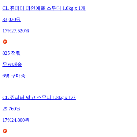
CL 쥬피터 파인애플 스무디 1.8kg x 1개
33,020
원
17
%
27,520
원
825
적립
무료배송
6
명
구매중
CL 쥬피터 망고 스무디 1.8kg x 1개
29,760
원
17
%
24,800
원