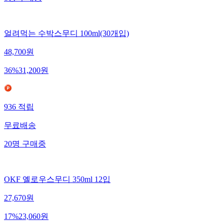
8
명
구매중
얼려먹는 수박스무디 100ml(30개입)
48,700
원
36
%
31,200
원
936
적립
무료배송
20
명
구매중
OKF 옐로우스무디 350ml 12입
27,670
원
17
%
23,060
원