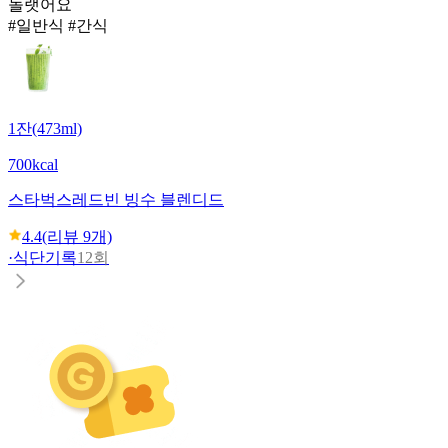
놀랫어요
#일반식 #간식
1잔(473ml)
700kcal
스타벅스
레드빈 빙수 블렌디드
4.4
(리뷰
9
개)
·
식단기록
12회