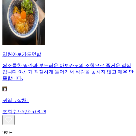
명란아보카도덮밥
짭조름한 명란과 부드러운 아보카도의 조합으로 즐거운 점심
입니다 야채가 적절하게 들어가서 식감을 놓치지 않고 매우 만
족합니다.
귀염그잡채1
조회수
9.5만
25.08.28
999+