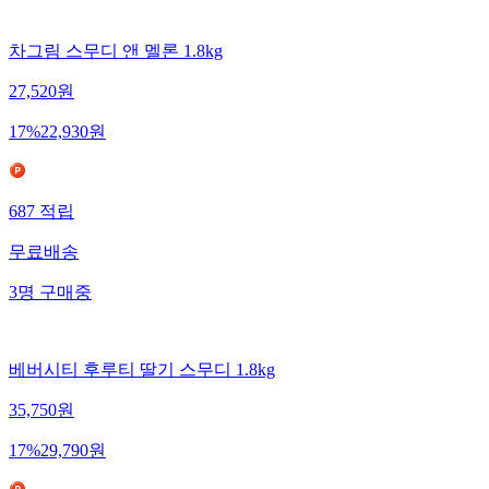
차그림 스무디 앤 멜론 1.8kg
27,520
원
17
%
22,930
원
687
적립
무료배송
3
명
구매중
베버시티 후루티 딸기 스무디 1.8kg
35,750
원
17
%
29,790
원