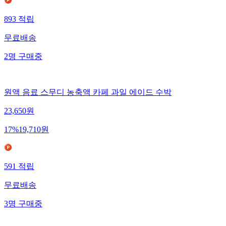
893
적립
무료배송
2
명
구매중
원액 음료 스무디 농축액 카페 과일 에이드 수박
23,650
원
17
%
19,710
원
591
적립
무료배송
3
명
구매중