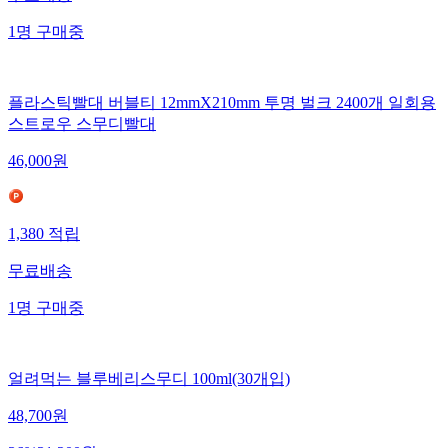
무료배송
1
명
구매중
플라스틱빨대 버블티 12mmX210mm 투명 벌크 2400개 일회용
스트로우 스무디빨대
46,000
원
1,380
적립
무료배송
1
명
구매중
얼려먹는 블루베리스무디 100ml(30개입)
48,700
원