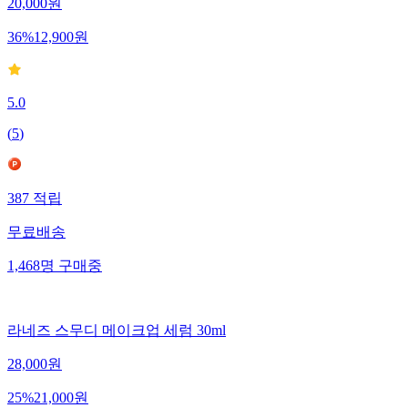
20,000
원
36
%
12,900
원
5.0
(
5
)
387
적립
무료배송
1,468
명
구매중
라네즈 스무디 메이크업 세럼 30ml
28,000
원
25
%
21,000
원