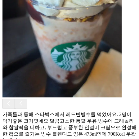
가족들과 동해 스타벅스에서 레드빈빙수를 먹었어요. 2명이
먹기좋은 크기엿네요 달콤고소한 통팥 우유 빙수에 그래놀라
와 찹쌀떡을 더하고, 부드럽고 풍부한 인절미 크림으로 완성해
한 컵으로 즐기는 빙수 블렌디드 양은 473ml인데 700Kcal 우왘