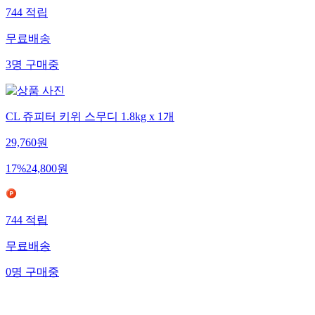
744
적립
무료배송
3
명
구매중
CL 쥬피터 키위 스무디 1.8kg x 1개
29,760
원
17
%
24,800
원
744
적립
무료배송
0
명
구매중