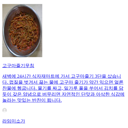
고구마줄기무침
새벽에 24시간 식자재마트에 가서 고구마줄기 3단을 샀습니
다. 껍질을 벗겨서 끓는 물에 고구마 줄기가 약간 익으면 얼른
찬물에 헹굽니다. 물기를 짜고, 밀가루 풀을 쑤어서 김치를 담
듯이 갖은 양념으로 버무리면 자연적인 단맛과 아삭한 식감에
놀라는 맛있는 반찬이 됩니다.
라임미소가