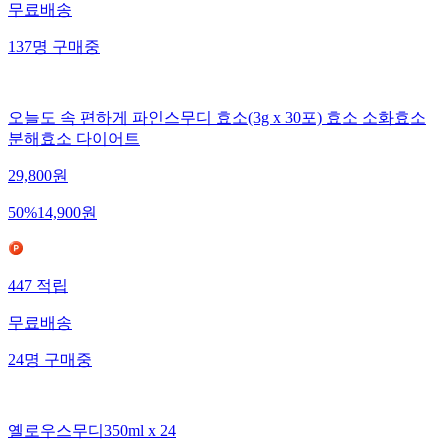
무료배송
137
명
구매중
오늘도 속 편하게 파인스무디 효소(3g x 30포) 효소 소화효소
분해효소 다이어트
29,800
원
50
%
14,900
원
447
적립
무료배송
24
명
구매중
옐로우스무디350ml x 24