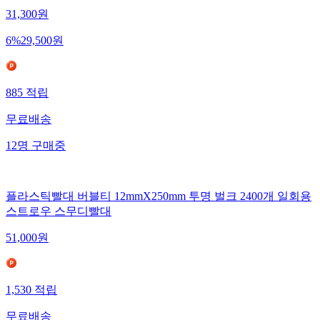
31,300
원
6
%
29,500
원
885
적립
무료배송
12
명
구매중
플라스틱빨대 버블티 12mmX250mm 투명 벌크 2400개 일회용
스트로우 스무디빨대
51,000
원
1,530
적립