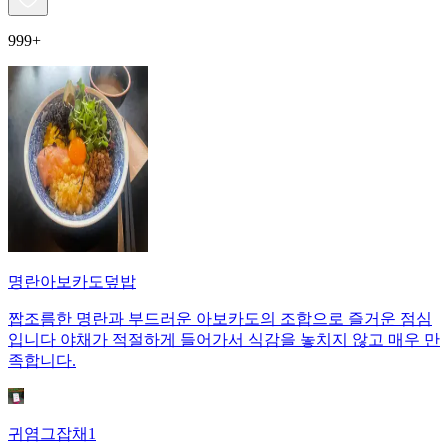
999+
명란아보카도덮밥
짭조름한 명란과 부드러운 아보카도의 조합으로 즐거운 점심
입니다 야채가 적절하게 들어가서 식감을 놓치지 않고 매우 만
족합니다.
귀염그잡채1