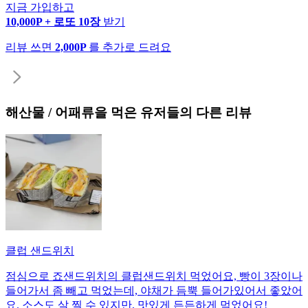
지금 가입하고
10,000P + 로또 10장
받기
리뷰 쓰면
2,000P
를 추가로 드려요
해산물 / 어패류
을 먹은 유저들의 다른 리뷰
클럽 샌드위치
점심으로 죠샌드위치의 클럽샌드위치 먹었어요, 빵이 3장이나
들어가서 좀 빼고 먹었는데, 야채가 듬뿍 들어가있어서 좋았어
요. 소스도 살 찔 수 있지만, 맛있게 든든하게 먹었어요!