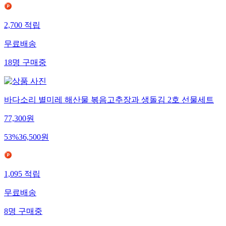
2,700
적립
무료배송
18
명
구매중
바다소리 별미레 해산물 볶음고추장과 생돌김 2호 선물세트
77,300
원
53
%
36,500
원
1,095
적립
무료배송
8
명
구매중