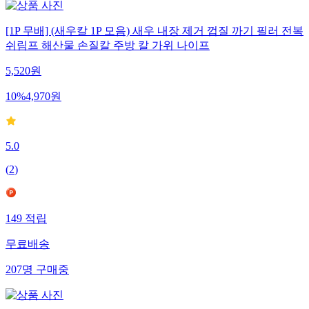
[1P 무배] (새우칼 1P 모음) 새우 내장 제거 껍질 까기 필러 전복
쉬림프 해산물 손질칼 주방 칼 가위 나이프
5,520
원
10
%
4,970
원
5.0
(
2
)
149
적립
무료배송
207
명
구매중