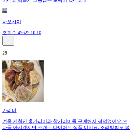
이네요 힘들게 고동잡은 보람이 있네요ㅎ
차오차이
조회수
456
25.10.10
28
가리비
겨울 제철인 홍가리비와 참가리비를 구매해서 쪄먹었어요 ^^
다들 아시겠지만 조개는 다이어트 식품 이지요. 조리방법도 볶