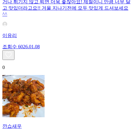
거나 튀기지 않고 찌면 더욱 좋잖아요! 제철이니 만큼 너무 달
고 맛있더라고요!! 겨울 지나기전에 모두 맛있게 드셔보세요
^^
이유리
조회수
60
26.01.08
0
깐쇼새우