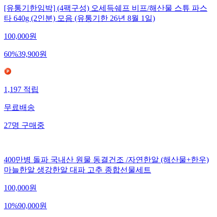
[유통기한임박] (4팩구성) 오세득쉐프 비프/해산물 스튜 파스
타 640g (2인분) 모음 (유통기한 26년 8월 1일)
100,000
원
60
%
39,900
원
1,197
적립
무료배송
27
명
구매중
400만병 돌파 국내산 원물 동결건조 /자연한알 (해산물+한우)
마늘한알 생강한알 대파 고추 종합선물세트
100,000
원
10
%
90,000
원