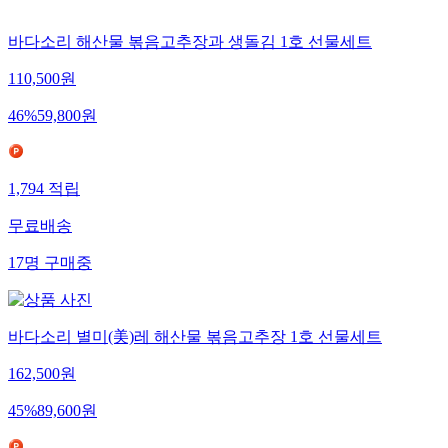
바다소리 해산물 볶음고추장과 생돌김 1호 선물세트
110,500
원
46
%
59,800
원
1,794
적립
무료배송
17
명
구매중
바다소리 별미(美)레 해산물 볶음고추장 1호 선물세트
162,500
원
45
%
89,600
원