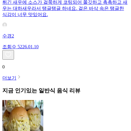
튀긴 새우에 소스가 걸쭉하게 코팅되어 쫄깃하고 촉촉하고 새
우는 대하새우라서 탱글탱글 하네요. 겉은 바삭 속은 탱글한
식감이 너무 맛있어요.
수경2
조회수
52
26.01.10
0
더보기
지금 인기있는
일반식
음식 리뷰