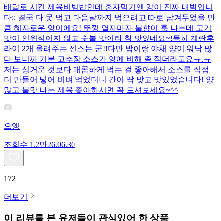
배달로 시킨 제육비빔밥인데 혼자먹기엔 양이 진짜 대박입니
다;; 결국 다 못 먹고 다음날까지 먹으려고 따로 남겨두었을 만
큼 혜자로운 양이에요! 뚜껑 열자마자 불향이 훅 나는데 고기
맛이 인위적이지 않고 숯불 맛이라 참 맛있네요~!특히 계란후
라이 2개 올려주는 센스는 굳!! ​다만 밥이랑 야채 양이 워낙 많
다 보니까 기본 고추장 소스가 양에 비해 좀 적더라고요ㅠ.ㅠ
저는 싱거운 것보다 매콤하게 먹는 걸 좋아해서 소스를 직접
더 만들어 넣어 비벼 먹었더니 간이 딱 맞고 맛있었습니다! 양
많고 불맛 나는 제육 좋아하시면 꼭 드셔보세요~^^
으앵
조회수
1.2만
26.06.30
172
더보기
이 리뷰를 본 유저들이 관심있어 한 상품