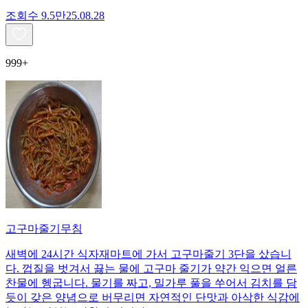
조회수
9.5만
25.08.28
999+
고구마줄기무침
새벽에 24시간 식자재마트에 가서 고구마줄기 3단을 샀습니
다. 껍질을 벗겨서 끓는 물에 고구마 줄기가 약간 익으면 얼른
찬물에 헹굽니다. 물기를 짜고, 밀가루 풀을 쑤어서 김치를 담
듯이 갖은 양념으로 버무리면 자연적인 단맛과 아삭한 식감에