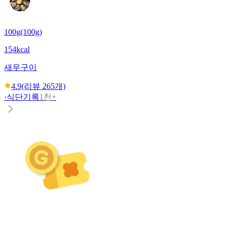
100g(100g)
154kcal
새우구이
4.9
(리뷰
265
개)
·
식단기록
1천+