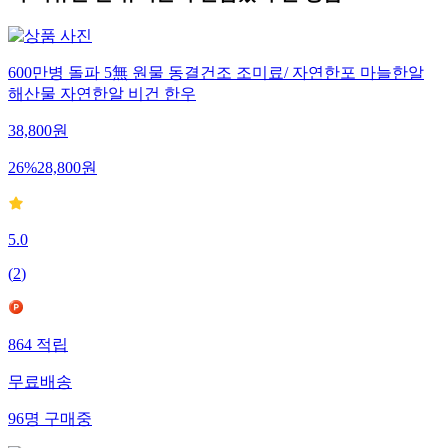
600만병 돌파 5無 원물 동결건조 조미료/ 자연한포 마늘한알
해산물 자연한알 비건 한우
38,800
원
26
%
28,800
원
5.0
(
2
)
864
적립
무료배송
96
명
구매중