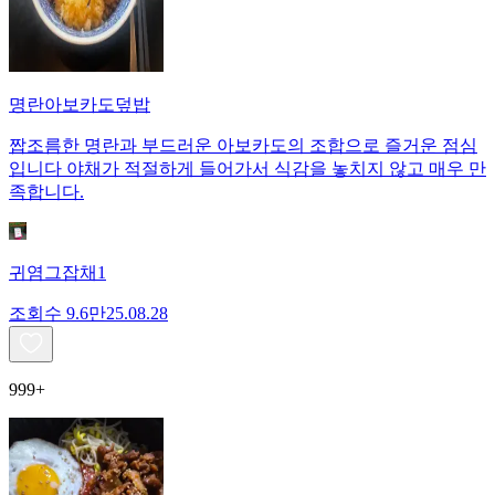
명란아보카도덮밥
짭조름한 명란과 부드러운 아보카도의 조합으로 즐거운 점심
입니다 야채가 적절하게 들어가서 식감을 놓치지 않고 매우 만
족합니다.
귀염그잡채1
조회수
9.6만
25.08.28
999+