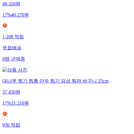
48,320
원
17
%
40,270
원
1,208
적립
무료배송
0
명
구매중
대나무 찜기 찜통 만두 찜기 딤섬 찜판 바구니 25cm
37,450
원
17
%
31,210
원
936
적립