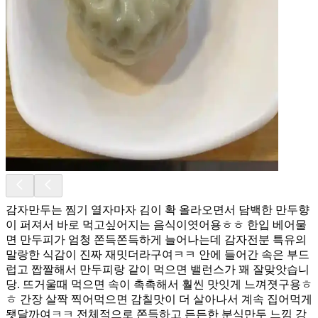
감자만두는 찜기 열자마자 김이 확 올라오면서 담백한 만두향
이 퍼져서 바로 먹고싶어지는 음식이엿어용ㅎㅎ 한입 베어물
면 만두피가 엄청 쫀득쫀득하게 늘어나는데 감자전분 특유의
말랑한 식감이 진짜 재밋더라구여ㅋㅋ 안에 들어간 속은 부드
럽고 짭짤해서 만두피랑 같이 먹으면 밸런스가 꽤 잘맞앗습니
당. 뜨거울때 먹으면 속이 촉촉해서 훨씬 맛잇게 느껴졋구용ㅎ
ㅎ 간장 살짝 찍어먹으면 감칠맛이 더 살아나서 계속 집어먹게
됏달까여ㅋㅋ 전체적으로 쫀득하고 든든한 분식만두 느낌 강