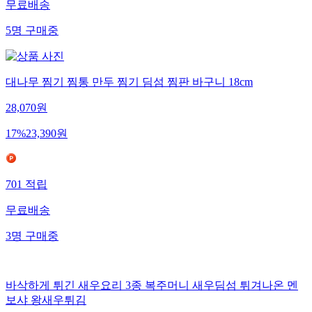
무료배송
5
명
구매중
대나무 찜기 찜통 만두 찜기 딤섬 찜판 바구니 18cm
28,070
원
17
%
23,390
원
701
적립
무료배송
3
명
구매중
바삭하게 튀긴 새우요리 3종 복주머니 새우딤섬 튀겨나온 멘
보샤 왕새우튀김