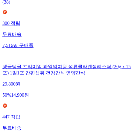
(
38
)
300
적립
무료배송
7,516
명
구매중
탱글탱글 프리미엄 과일의여왕 석류콜라겐젤리스틱 (20g x 15
포) 1일1포 간편섭취 건강간식 영양간식
29,800
원
50
%
14,900
원
447
적립
무료배송