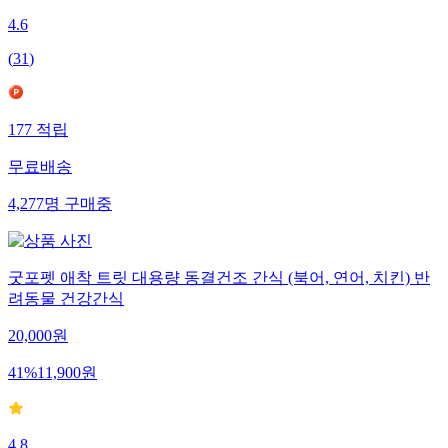
4.6
(
31
)
177
적립
무료배송
4,277
명
구매중
굿포펫 애착 트릿 대용량 동결건조 간식 (북어, 연어, 치킨) 반
려동물 건강간식
20,000
원
41
%
11,900
원
4.8