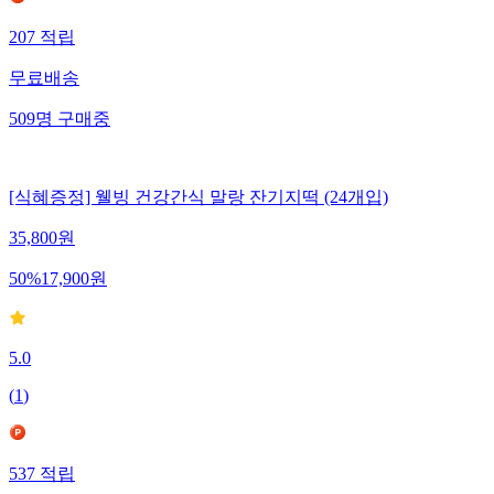
207
적립
무료배송
509
명
구매중
[식혜증정] 웰빙 건강간식 말랑 잔기지떡 (24개입)
35,800
원
50
%
17,900
원
5.0
(
1
)
537
적립