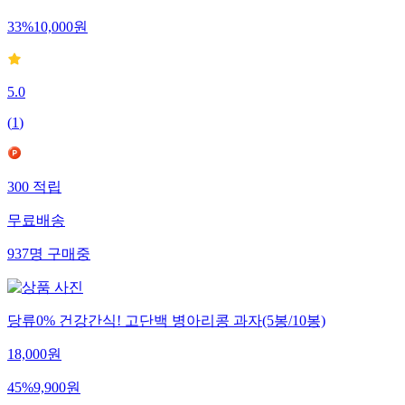
33
%
10,000
원
5.0
(
1
)
300
적립
무료배송
937
명
구매중
당류0% 건강간식! 고단백 병아리콩 과자(5봉/10봉)
18,000
원
45
%
9,900
원