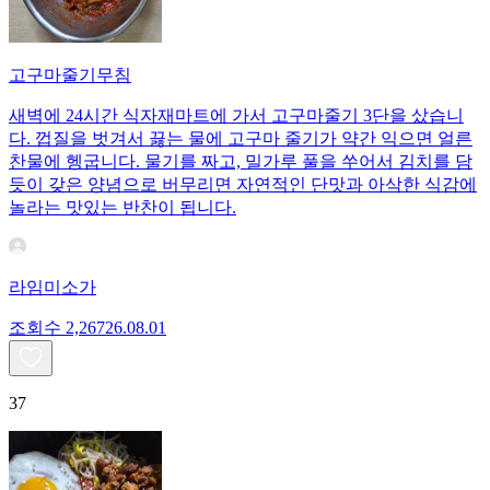
고구마줄기무침
새벽에 24시간 식자재마트에 가서 고구마줄기 3단을 샀습니
다. 껍질을 벗겨서 끓는 물에 고구마 줄기가 약간 익으면 얼른
찬물에 헹굽니다. 물기를 짜고, 밀가루 풀을 쑤어서 김치를 담
듯이 갖은 양념으로 버무리면 자연적인 단맛과 아삭한 식감에
놀라는 맛있는 반찬이 됩니다.
라임미소가
조회수
2,267
26.08.01
37