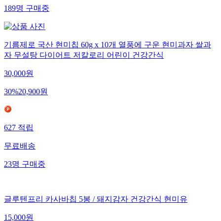
189
명
구매중
기름제로 국산 현미칩 60g x 10개 열풍에 구운 현미과자 쌀과
자 무설탕 다이어트 저칼로리 어린이 건강간식
30,000
원
30
%
20,900
원
627
적립
무료배송
23
명
구매중
글루텐프리 카사바칩 5봉 / 돼지감자 건강간식 현미유
15,000
원