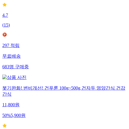
4.7
(
15
)
297
적립
무료배송
683
명
구매중
붓기완화! 변비개선! 건푸룬 100g~500g 건자두 영양간식 건강
간식
11,800
원
50
%
5,900
원