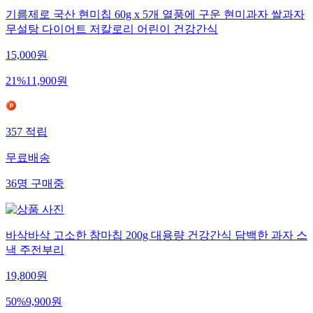
기름제로 국산 현미칩 60g x 5개 열풍에 구운 현미과자 쌀과자
무설탕 다이어트 저칼로리 어린이 건강간식
15,000
원
21
%
11,900
원
357
적립
무료배송
36
명
구매중
바삭바삭 고소한 참마칩 200g 대용량 건강간식 담백한 과자 스
낵 주전부리
19,800
원
50
%
9,900
원