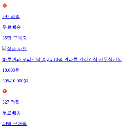
297
적립
무료배송
35
명
구매중
하루견과 오리지날 25g x 10봉 견과류 건강간식 사무실간식
18,000
원
39
%
10,900
원
327
적립
무료배송
49
명
구매중