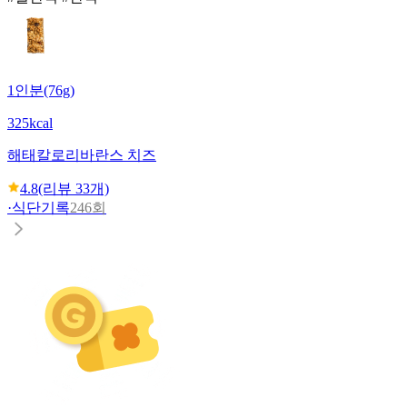
1인분(76g)
325kcal
해태
칼로리바란스 치즈
4.8
(리뷰
33
개)
·
식단기록
246회