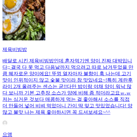
제육비빔밥
배달로 시킨 제육비빔밥인데 혼자먹기엔 양이 진짜 대박입니
다;; 결국 다 못 먹고 다음날까지 먹으려고 따로 남겨두었을 만
큼 혜자로운 양이에요! 뚜껑 열자마자 불향이 훅 나는데 고기
맛이 인위적이지 않고 숯불 맛이라 참 맛있네요~!특히 계란후
라이 2개 올려주는 센스는 굳!! ​다만 밥이랑 야채 양이 워낙 많
다 보니까 기본 고추장 소스가 양에 비해 좀 적더라고요ㅠ.ㅠ
저는 싱거운 것보다 매콤하게 먹는 걸 좋아해서 소스를 직접
더 만들어 넣어 비벼 먹었더니 간이 딱 맞고 맛있었습니다! 양
많고 불맛 나는 제육 좋아하시면 꼭 드셔보세요~^^
으앵