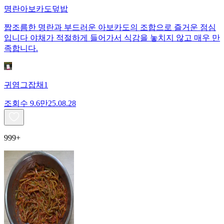
명란아보카도덮밥
짭조름한 명란과 부드러운 아보카도의 조합으로 즐거운 점심
입니다 야채가 적절하게 들어가서 식감을 놓치지 않고 매우 만
족합니다.
귀염그잡채1
조회수
9.6만
25.08.28
999+