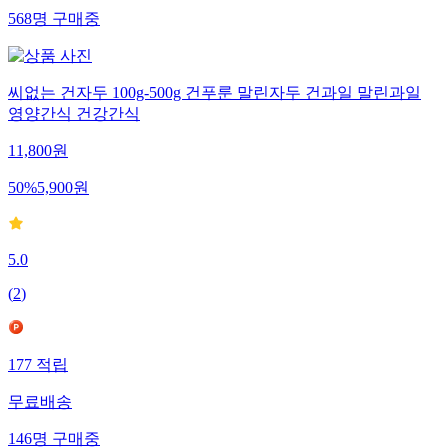
568
명
구매중
씨없는 건자두 100g-500g 건푸룬 말린자두 건과일 말린과일
영양간식 건강간식
11,800
원
50
%
5,900
원
5.0
(
2
)
177
적립
무료배송
146
명
구매중