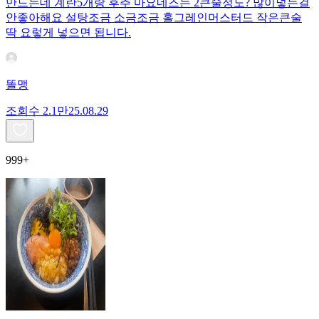
만드는데 계란5개랑 후추 마요네즈는 2큰술정도? 많이넣는걸
안좋아해요 설탕조금 소금조금 홀그레인머스터드 작은큰술
딱 요렇게 넣으면 됩니다.
똘맹
조회수
2.1만
25.08.29
999+