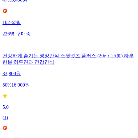
47
%
3,400
원
102
적립
226
명
구매중
건강하게 즐기는 영양간식 스윗넛츠 플러스 (20g x 25봉) 하루
한봉 하루견과 건강간식
33,800
원
50
%
16,900
원
5.0
(
1
)