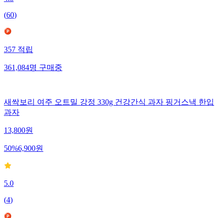
(
60
)
357
적립
361,084
명
구매중
새싹보리 여주 오트밀 강정 330g 건강간식 과자 핑거스낵 한입
과자
13,800
원
50
%
6,900
원
5.0
(
4
)