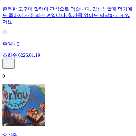
쫀득한 고구마 말랭이 간식으로 먹습니다. 입심심할때 먹기에
도 좋아서 자주 먹는 편입니다. 첨가물 없어도 달달하고 맛있
어요.
주여니2
조회수
62
26.01.19
0
오리온