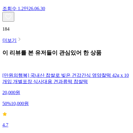
조회수
1.2만
26.06.30
184
더보기
이 리뷰를 본 유저들이 관심있어 한 상품
[만원의행복] 국내산 찹쌀로 빚은 건강간식 영양찰떡 42g x 10
개입 개별포장 식사대용 견과류떡 찹쌀떡
20,000
원
50
%
10,000
원
4.7