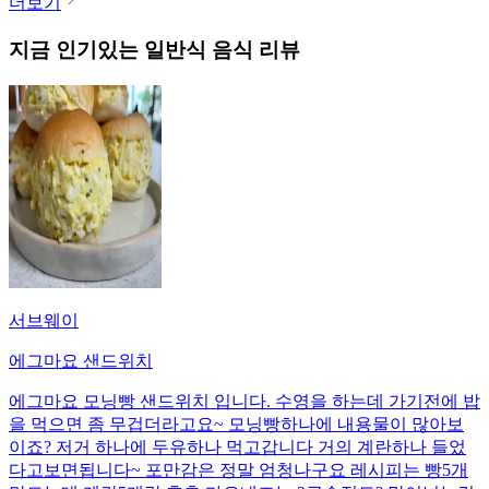
더보기
지금 인기있는
일반식
음식 리뷰
서브웨이
에그마요 샌드위치
에그마요 모닝빵 샌드위치 입니다. 수영을 하는데 가기전에 밥
을 먹으면 좀 무겁더라고요~ 모닝빵하나에 내용물이 많아보
이죠? 저거 하나에 두유하나 먹고갑니다 거의 계란하나 들었
다고보면됩니다~ 포만감은 정말 엄청나구요 레시피는 빵5개