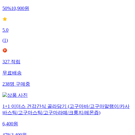
50
%
10,900
원
5.0
(
1
)
327
적립
무료배송
238
명
구매중
1+1 이더스 건강간식 골라담기 (고구마바/고구마말랭이/카사
바스틱/고구마스틱/고구마라떼/크룽지/레몬즙)
6,400
원