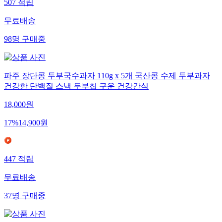
507
적립
무료배송
98
명
구매중
파주 장단콩 두부국수과자 110g x 5개 국산콩 수제 두부과자
건강한 단백질 스낵 두부칩 구운 건강간식
18,000
원
17
%
14,900
원
447
적립
무료배송
37
명
구매중