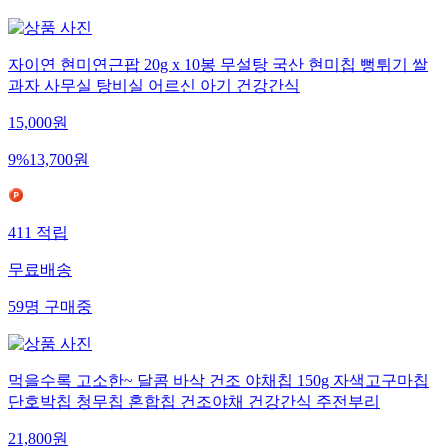
자이연 현미연근팝 20g x 10봉 무설탕 국산 현미칩 뻥튀기 쌀
과자 사무실 탕비실 어르신 아기 건강간식
15,000
원
9
%
13,700
원
411
적립
무료배송
59
명
구매중
먹을수록 고소한~ 달콤 바삭 건조 야채칩 150g 자색고구마칩
단호박칩 청무칩 혼합칩 건조야채 건강간식 주전부리
21,800
원