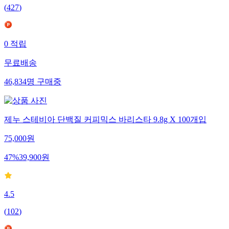
(
427
)
0
적립
무료배송
46,834
명
구매중
제누 스테비아 단백질 커피믹스 바리스타 9.8g X 100개입
75,000
원
47
%
39,900
원
4.5
(
102
)