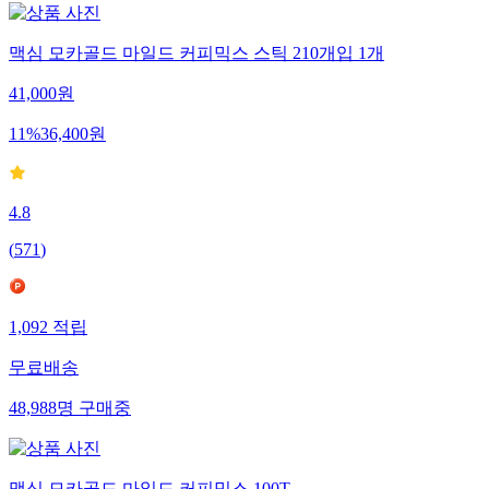
맥심 모카골드 마일드 커피믹스 스틱 210개입 1개
41,000
원
11
%
36,400
원
4.8
(
571
)
1,092
적립
무료배송
48,988
명
구매중
맥심 모카골드 마일드 커피믹스 100T