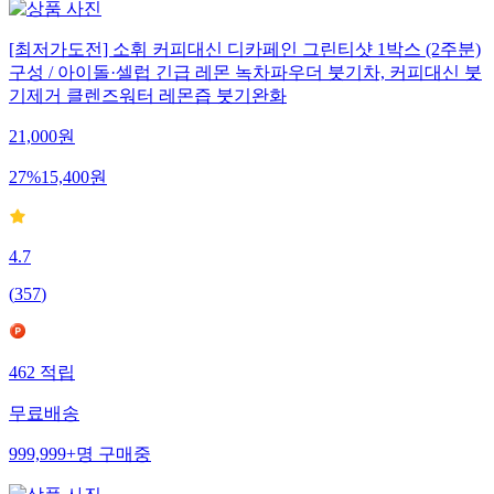
[최저가도전] 소휘 커피대신 디카페인 그린티샷 1박스 (2주분)
구성 / 아이돌·셀럽 긴급 레몬 녹차파우더 붓기차, 커피대신 붓
기제거 클렌즈워터 레몬즙 붓기완화
21,000
원
27
%
15,400
원
4.7
(
357
)
462
적립
무료배송
999,999+
명
구매중