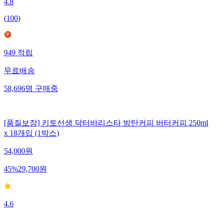
4.8
(
100
)
949
적립
무료배송
58,696
명
구매중
[품질보장] 키토선생 닥터바리스타 방탄커피 버터커피 250ml
x 18개입 (1박스)
54,000
원
45
%
29,700
원
4.6