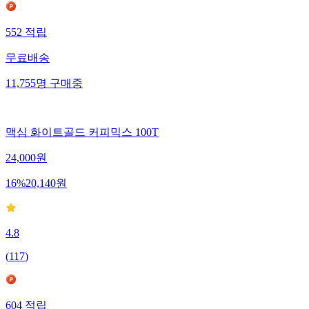
552
적립
무료배송
11,755
명
구매중
맥심 화이트골드 커피믹스 100T
24,000
원
16
%
20,140
원
4.8
(
117
)