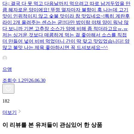
다;; 결국 다 못 먹고 다음날까지 먹으려고 따로 남겨두었을 만
큼 혜자로운 양이에요! 뚜껑 열자마자 불향이 훅 나는데 고기
맛이 인위적이지 않고 숯불 맛이라 참 맛있네요~!특히 계란후
라이 2개 올려주는 센스는 굳!! ​다만 밥이랑 야채 양이 워낙 많
다 보니까 기본 고추장 소스가 양에 비해 좀 적더라고요ㅠ.ㅠ
저는 싱거운 것보다 매콤하게 먹는 걸 좋아해서 소스를 직접
더 만들어 넣어 비벼 먹었더니 간이 딱 맞고 맛있었습니다! 양
많고 불맛 나는 제육 좋아하시면 꼭 드셔보세요~^^
으앵
조회수
1.2만
26.06.30
182
더보기
이 리뷰를 본 유저들이 관심있어 한 상품