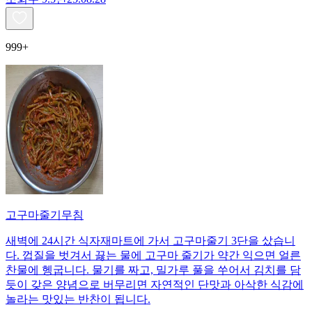
999+
고구마줄기무침
새벽에 24시간 식자재마트에 가서 고구마줄기 3단을 샀습니
다. 껍질을 벗겨서 끓는 물에 고구마 줄기가 약간 익으면 얼른
찬물에 헹굽니다. 물기를 짜고, 밀가루 풀을 쑤어서 김치를 담
듯이 갖은 양념으로 버무리면 자연적인 단맛과 아삭한 식감에
놀라는 맛있는 반찬이 됩니다.