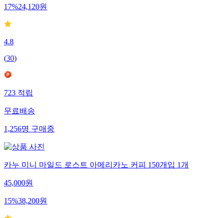
17
%
24,120
원
4.8
(
30
)
723
적립
무료배송
1,256
명
구매중
카누 미니 마일드 로스트 아메리카노 커피 150개입 1개
45,000
원
15
%
38,200
원