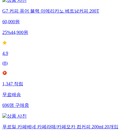
G7 커피 퓨어 블랙 아메리카노 베트남커피 200T
60,000
원
25
%
44,900
원
4.9
(
8
)
1,347
적립
무료배송
696
명
구매중
푸르밀 카페베네 카페라떼/카페모카 컵커피 200ml 20개입