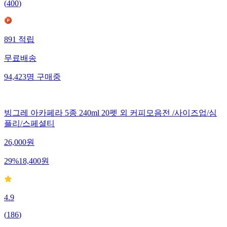
(
400
)
891
적립
무료배송
94,423
명
구매중
빙그레 아카페라 5종 240ml 20펫 외 커피모음전 /사이즈업/심
플리/스페셜티
26,000
원
29
%
18,400
원
4.9
(
186
)