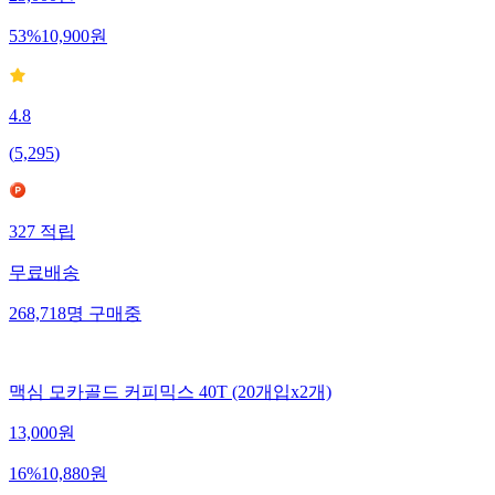
53
%
10,900
원
4.8
(
5,295
)
327
적립
무료배송
268,718
명
구매중
맥심 모카골드 커피믹스 40T (20개입x2개)
13,000
원
16
%
10,880
원