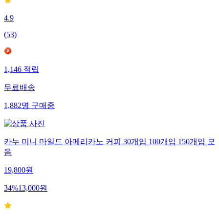
4.9
(
53
)
1,146
적립
무료배송
1,882
명
구매중
카누 미니 마일드 아메리카노 커피 30개입 100개입 150개입 모
음
19,800
원
34
%
13,000
원