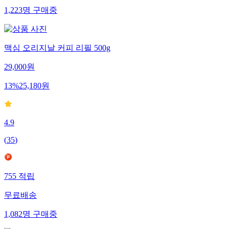
1,223
명
구매중
맥심 오리지날 커피 리필 500g
29,000
원
13
%
25,180
원
4.9
(
35
)
755
적립
무료배송
1,082
명
구매중