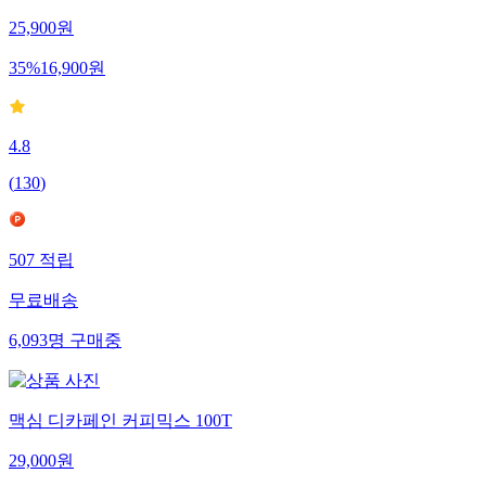
25,900
원
35
%
16,900
원
4.8
(
130
)
507
적립
무료배송
6,093
명
구매중
맥심 디카페인 커피믹스 100T
29,000
원