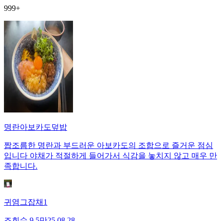
999+
명란아보카도덮밥
짭조름한 명란과 부드러운 아보카도의 조합으로 즐거운 점심
입니다 야채가 적절하게 들어가서 식감을 놓치지 않고 매우 만
족합니다.
귀염그잡채1
조회수
9.5만
25.08.28