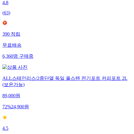
4.8
(
63
)
390
적립
무료배송
6,360
명
구매중
ALL스테인리스/2중단열 독일 올스텐 전기포트 커피포트 2L
(보온가능)
89,000
원
72
%
24,900
원
4.5