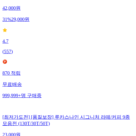
42,000
원
31
%
29,000
원
4.7
(
557
)
870
적립
무료배송
999,999+
명
구매중
[최저가도전] [품질보장] 루카스나인 시그니처 라떼/커피 9종
모음전 (130T/30T/50T)
23,000
원