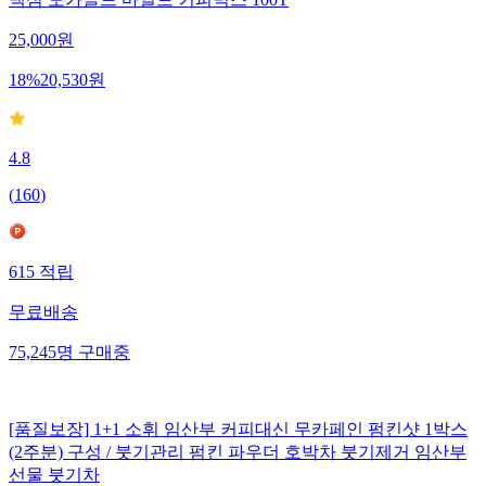
25,000
원
18
%
20,530
원
4.8
(
160
)
615
적립
무료배송
75,245
명
구매중
[품질보장] 1+1 소휘 임산부 커피대신 무카페인 펌킨샷 1박스
(2주분) 구성 / 붓기관리 펌킨 파우더 호박차 붓기제거 임산부
선물 붓기차