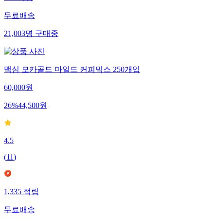
604
적립
무료배송
21,003
명
구매중
맥심 모카골드 마일드 커피믹스 250개입
60,000
원
26
%
44,500
원
4.5
(
11
)
1,335
적립
무료배송