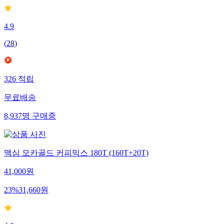
4.9
(
28
)
326
적립
무료배송
8,937
명
구매중
맥심 모카골드 커피믹스 180T (160T+20T)
41,000
원
23
%
31,660
원