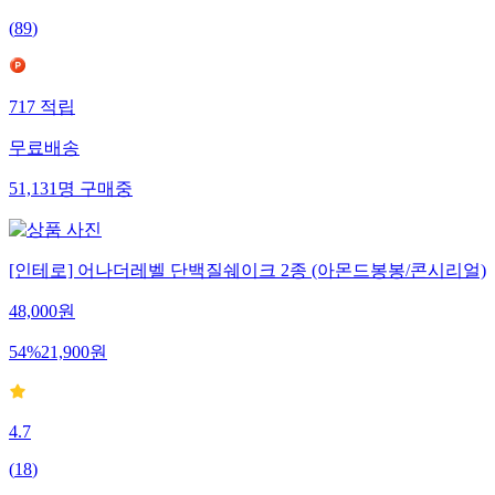
(
89
)
717
적립
무료배송
51,131
명
구매중
[인테로] 어나더레벨 단백질쉐이크 2종 (아몬드봉봉/콘시리얼)
48,000
원
54
%
21,900
원
4.7
(
18
)