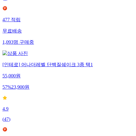
477
적립
무료배송
1,093
명
구매중
[인테로] 어나더레벨 단백질쉐이크 3종 택1
55,000
원
57
%
23,900
원
4.9
(
47
)