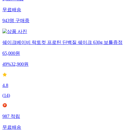
무료배송
943
명
구매중
쉐이크베이비 락토컷 프로틴 단백질 쉐이크 630g 보틀증정
65,000
원
49
%
32,900
원
4.8
(
14
)
987
적립
무료배송