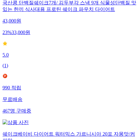
국산콩 단백질쉐이크7개/ 김두부각 스낵 9개 식물성단백질 맛
있는 한끼 식사대용 프로틴 쉐이크 파우치 다이어트
43,000
원
23
%
33,000
원
5.0
(
1
)
990
적립
무료배송
467
명
구매중
쉐이크베이비 다이어트 워터믹스 가르니시아 20포 자몽맛/커