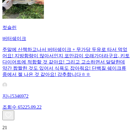
컷슬린
버터쉐이크
주말에 산책하고나서 버터쉐이크 + 무가당 두유로 타서 먹었
어요! 지방함량이 많아서인지 포만감이 오래가더라구요, 키토
다이어트에 적합할 것 같아요! 그리고 고소하면서 달달한데
약간 짭짤한 것도 있어서 식욕도 잡아줘요! 단백질 쉐이크류
중에서 젤 나은 것 같아요! 강추합니다ㅎㅎ
지니5346972
조회수
652
25.09.22
21