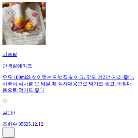
머슬팜
단백질쉐이크
우유 180ml와 섞어먹는 단백질 쉐이크. 맛도 여러가지라 좋다.
바빠서 식사를 못 먹을 때 식사대용으로 먹기도 좋고, 아침대
용으로 먹기도 좋다
김민0
조회수
356
25.12.12