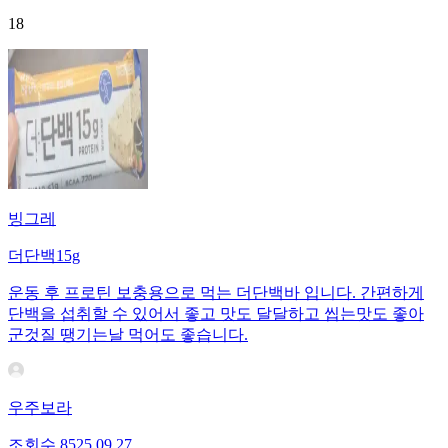
18
빙그레
더단백15g
운동 후 프로틴 보충용으로 먹는 더단백바 입니다. 간편하게
단백을 섭취할 수 있어서 좋고 맛도 달달하고 씹는맛도 좋아
군것질 땡기는날 먹어도 좋습니다.
우주보라
조회수
85
25.09.27