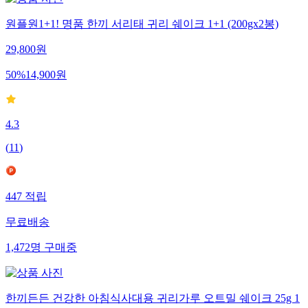
원플원1+1! 명품 한끼 서리태 귀리 쉐이크 1+1 (200gx2봉)
29,800
원
50
%
14,900
원
4.3
(
11
)
447
적립
무료배송
1,472
명
구매중
한끼든든 건강한 아침식사대용 귀리가루 오트밀 쉐이크 25g 1