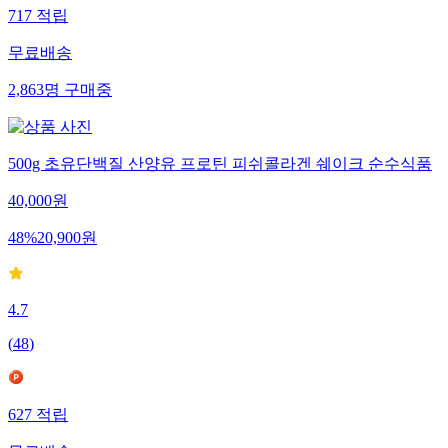
717
적립
무료배송
2,863
명
구매중
500g 초유단백질 산양유 프로틴 피쉬콜라겐 쉐이크 순수식품
40,000
원
48
%
20,900
원
4.7
(
48
)
627
적립