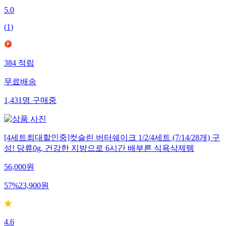
5.0
(
1
)
384
적립
무료배송
1,431
명
구매중
[4세트최대할인중]컷슬린 버터쉐이크 1/2/4세트 (7/14/28개) 구
성! 당류0g, 건강한 지방으로 6시간 배부른 식욕삭제템
56,000
원
57
%
23,900
원
4.6