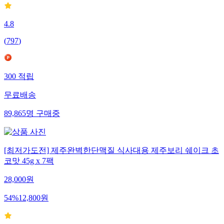
4.8
(
797
)
300
적립
무료배송
89,865
명
구매중
[최저가도전] 제주완벽한단맥질 식사대용 제주보리 쉐이크 초
코맛 45g x 7팩
28,000
원
54
%
12,800
원