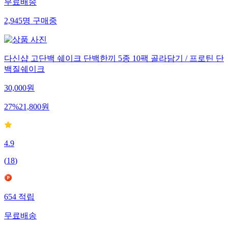
무료배송
2,945
명
구매중
다신샵 고단백 쉐이크 단백한끼 5종 10팩 골라담기 / 프로틴 단
백질쉐이크
30,000
원
27
%
21,800
원
4.9
(
18
)
654
적립
무료배송