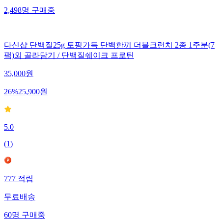
2,498
명
구매중
다신샵 단백질25g 토핑가득 단백한끼 더블크런치 2종 1주분(7
팩)외 골라담기 / 단백질쉐이크 프로틴
35,000
원
26
%
25,900
원
5.0
(
1
)
777
적립
무료배송
60
명
구매중