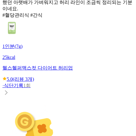
했던 아랫배가 가벼워지고 허리 라인이 조금씩 정리되는 기분
이네요.
#혈당관리식 #간식
1인분(7g)
25kcal
헬스헬퍼
맥스컷 다이어트 허리업
5.0
(리뷰
3
개)
·
식단기록
1회