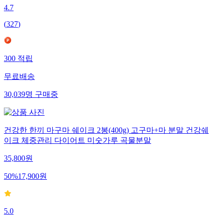
4.7
(
327
)
300
적립
무료배송
30,039
명
구매중
건강한 한끼 마구마 쉐이크 2봉(400g) 고구마+마 분말 건강쉐
이크 체중관리 다이어트 미숫가루 곡물분말
35,800
원
50
%
17,900
원
5.0