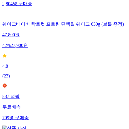
2,804
명
구매중
쉐이크베이비 락토컷 프로틴 단백질 쉐이크 630g (보틀 증정)
47,800
원
42
%
27,900
원
4.8
(
23
)
837
적립
무료배송
709
명
구매중