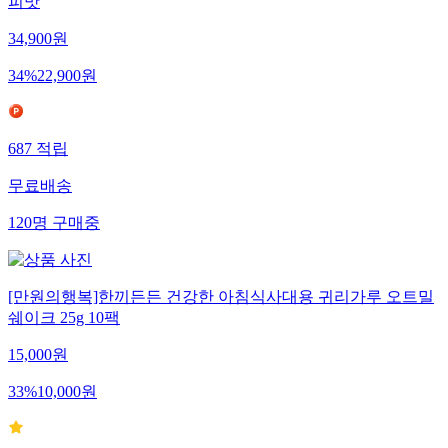
피맛
34,900
원
34
%
22,900
원
687
적립
무료배송
120
명
구매중
[만원의행복]한끼든든 건강한 아침식사대용 귀리가루 오트밀
쉐이크 25g 10팩
15,000
원
33
%
10,000
원