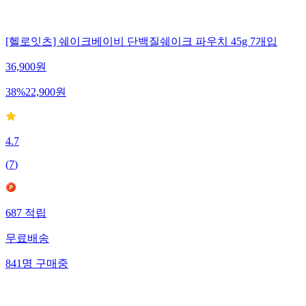
[헬로잇츠] 쉐이크베이비 단백질쉐이크 파우치 45g 7개입
36,900
원
38
%
22,900
원
4.7
(
7
)
687
적립
무료배송
841
명
구매중