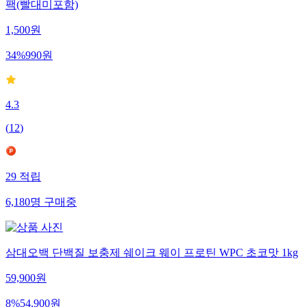
팩(빨대미포함)
1,500
원
34
%
990
원
4.3
(
12
)
29
적립
6,180
명
구매중
삼대오백 단백질 보충제 쉐이크 웨이 프로틴 WPC 초코맛 1kg
59,900
원