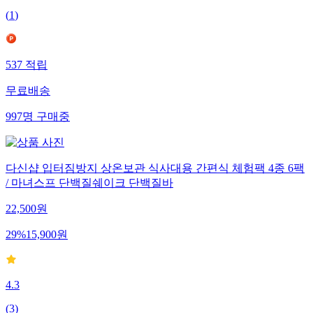
(
1
)
537
적립
무료배송
997
명
구매중
다신샵 입터짐방지 상온보관 식사대용 간편식 체험팩 4종 6팩
/ 마녀스프 단백질쉐이크 단백질바
22,500
원
29
%
15,900
원
4.3
(
3
)