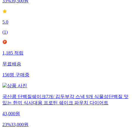
33
%
39,500
원
5.0
(
1
)
1,185
적립
무료배송
156
명
구매중
국산콩 단백질쉐이크7개/ 김두부각 스낵 9개 식물성단백질 맛
있는 한끼 식사대용 프로틴 쉐이크 파우치 다이어트
43,000
원
23
%
33,000
원