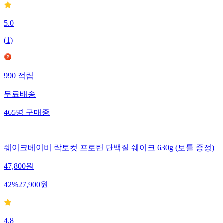
5.0
(
1
)
990
적립
무료배송
465
명
구매중
쉐이크베이비 락토컷 프로틴 단백질 쉐이크 630g (보틀 증정)
47,800
원
42
%
27,900
원