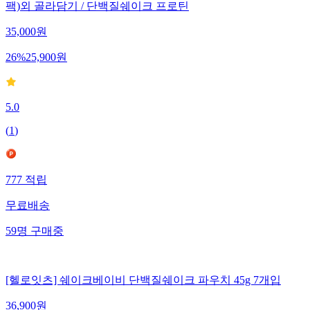
팩)외 골라담기 / 단백질쉐이크 프로틴
35,000
원
26
%
25,900
원
5.0
(
1
)
777
적립
무료배송
59
명
구매중
[헬로잇츠] 쉐이크베이비 단백질쉐이크 파우치 45g 7개입
36,900
원