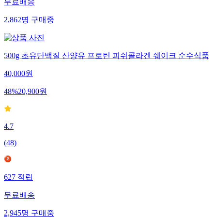
무료배송
2,862
명
구매중
500g 초유단백질 산양유 프로틴 피쉬콜라겐 쉐이크 순수식품
40,000
원
48
%
20,900
원
4.7
(
48
)
627
적립
무료배송
2,945
명
구매중