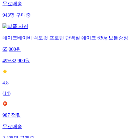
무료배송
943
명
구매중
쉐이크베이비 락토컷 프로틴 단백질 쉐이크 630g 보틀증정
65,000
원
49
%
32,900
원
4.8
(
14
)
987
적립
무료배송