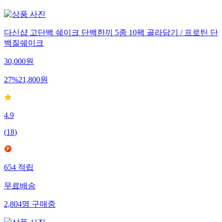
다신샵 고단백 쉐이크 단백한끼 5종 10팩 골라담기 / 프로틴 단
백질쉐이크
30,000
원
27
%
21,800
원
4.9
(
18
)
654
적립
무료배송
2,804
명
구매중