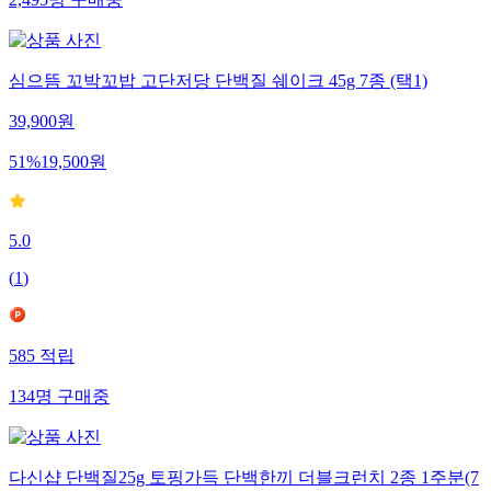
2,495
명
구매중
심으뜸 꼬박꼬밥 고단저당 단백질 쉐이크 45g 7종 (택1)
39,900
원
51
%
19,500
원
5.0
(
1
)
585
적립
134
명
구매중
다신샵 단백질25g 토핑가득 단백한끼 더블크런치 2종 1주분(7