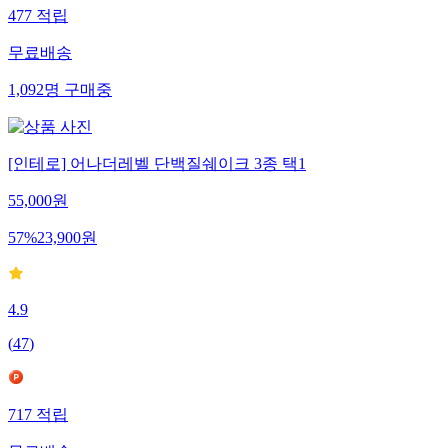
477
적립
무료배송
1,092
명
구매중
[인테로] 어나더레벨 단백질쉐이크 3종 택1
55,000
원
57
%
23,900
원
4.9
(
47
)
717
적립