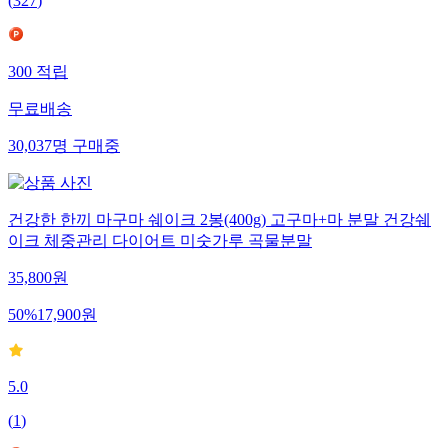
(
327
)
300
적립
무료배송
30,037
명
구매중
건강한 한끼 마구마 쉐이크 2봉(400g) 고구마+마 분말 건강쉐
이크 체중관리 다이어트 미숫가루 곡물분말
35,800
원
50
%
17,900
원
5.0
(
1
)