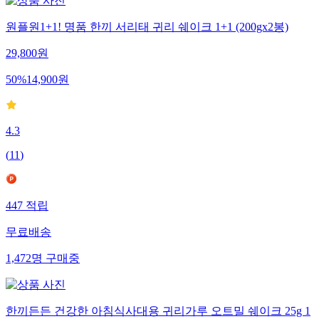
원플원1+1! 명품 한끼 서리태 귀리 쉐이크 1+1 (200gx2봉)
29,800
원
50
%
14,900
원
4.3
(
11
)
447
적립
무료배송
1,472
명
구매중
한끼든든 건강한 아침식사대용 귀리가루 오트밀 쉐이크 25g 1