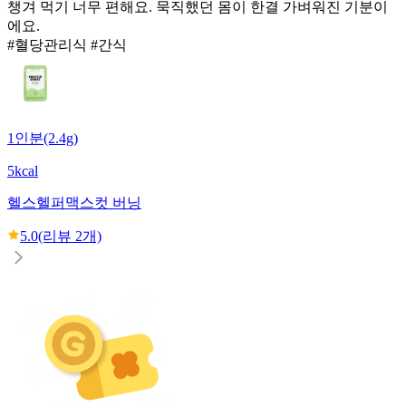
챙겨 먹기 너무 편해요. 묵직했던 몸이 한결 가벼워진 기분이
에요.
#혈당관리식 #간식
1인분(2.4g)
5kcal
헬스헬퍼
맥스컷 버닝
5.0
(리뷰
2
개)