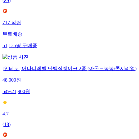
(
89
)
717
적립
무료배송
51,125
명
구매중
[인테로] 어나더레벨 단백질쉐이크 2종 (아몬드봉봉/콘시리얼)
48,000
원
54
%
21,900
원
4.7
(
18
)