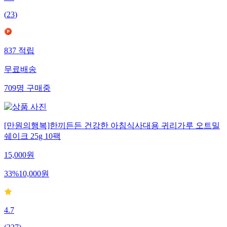
4.8
(
23
)
837
적립
무료배송
709
명
구매중
[만원의행복]한끼든든 건강한 아침식사대용 귀리가루 오트밀
쉐이크 25g 10팩
15,000
원
33
%
10,000
원
4.7