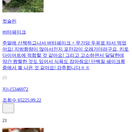
컷슬린
버터쉐이크
주말에 산책하고나서 버터쉐이크 + 무가당 두유로 타서 먹었
어요! 지방함량이 많아서인지 포만감이 오래가더라구요, 키토
다이어트에 적합할 것 같아요! 그리고 고소하면서 달달한데
약간 짭짤한 것도 있어서 식욕도 잡아줘요! 단백질 쉐이크류
중에서 젤 나은 것 같아요! 강추합니다ㅎㅎ
지니5346972
조회수
652
25.09.22
21