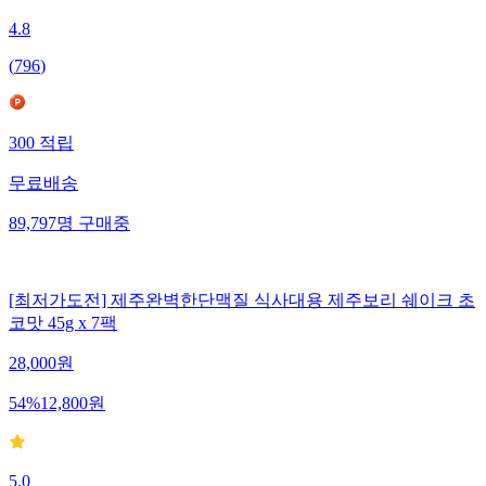
4.8
(
796
)
300
적립
무료배송
89,797
명
구매중
[최저가도전] 제주완벽한단맥질 식사대용 제주보리 쉐이크 초
코맛 45g x 7팩
28,000
원
54
%
12,800
원