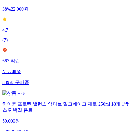
38
%
22,900
원
4.7
(
7
)
687
적립
무료배송
839
명
구매중
하이뮨 프로틴 밸런스 액티브 밀크쉐이크 제로 250ml 18개 1박
스 단백질 음료
59,000
원