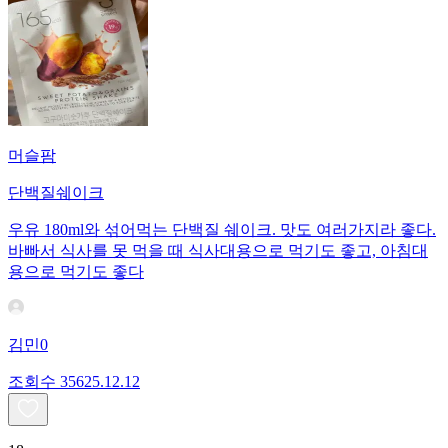
머슬팜
단백질쉐이크
우유 180ml와 섞어먹는 단백질 쉐이크. 맛도 여러가지라 좋다.
바빠서 식사를 못 먹을 때 식사대용으로 먹기도 좋고, 아침대
용으로 먹기도 좋다
김민0
조회수
356
25.12.12