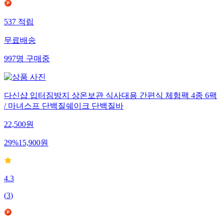
537
적립
무료배송
997
명
구매중
다신샵 입터짐방지 상온보관 식사대용 간편식 체험팩 4종 6팩
/ 마녀스프 단백질쉐이크 단백질바
22,500
원
29
%
15,900
원
4.3
(
3
)