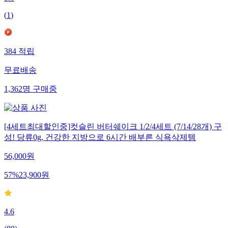
5.0
(
1
)
384
적립
무료배송
1,362
명
구매중
[4세트최대할인중]컷슬린 버터쉐이크 1/2/4세트 (7/14/28개) 구
성! 당류0g, 건강한 지방으로 6시간 배부른 식욕삭제템
56,000
원
57
%
23,900
원
4.6