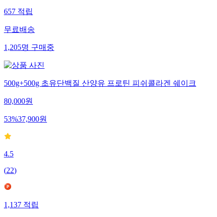
657
적립
무료배송
1,205
명
구매중
500g+500g 초유단백질 산양유 프로틴 피쉬콜라겐 쉐이크
80,000
원
53
%
37,900
원
4.5
(
22
)
1,137
적립